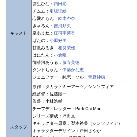
弥生ひな：
内田彩
チムム：
引坂理絵
心愛れもん：
鈴木杏奈
きゃろん：
吉河順央
キャスト
皇あまね：
庄司宇芽香
ぱたの：
小原好美
甘瓜みるき：
相良茉優
はにたん：
小倉唯
御芽河あうる：
藤寺美徳
タントちゃん：
伊藤かな恵
ジェニファー・純恋・ソル：
青野紗穂
原作：タカラトミーアーツ／シンソフィア
総監督：佐藤順一
監督：小林浩輔
チーフディレクター：Park Chi Man
シリーズ構成：坪田文
キャラクター原案：梨本裕美（シンソフィア）
スタッフ
キャラクターデザイン：戸田さやか