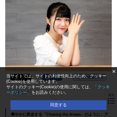
×
当サイトでは、サイトの利便性向上のため、クッキー
タグ画像まとめ
シェア
ポスト
(Cookie)を使用しています。
サイトのクッキー(Cookie)の使用に関しては、
「クッキ
ーポリシー」
をお読みください。
ーー記事はこちら
目次
同意する
爽やかに疾走する「Chasing the dream」のように、ア