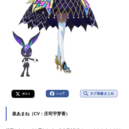
タグ画像まとめ
シェア
ポスト
皇あまね（CV：庄司宇芽香）