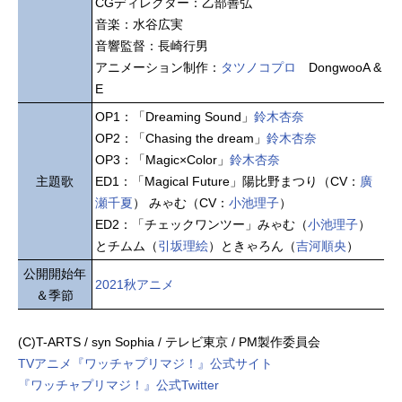
CGディレクター：乙部善弘
音楽：水谷広実
音響監督：長崎行男
アニメーション制作：
タツノコプロ
DongwooA &
E
OP1：「Dreaming Sound」
鈴木杏奈
OP2：「Chasing the dream」
鈴木杏奈
OP3：「Magic×Color」
鈴木杏奈
主題歌
ED1：「Magical Future」陽比野まつり（CV：
廣
瀬千夏
） みゃむ（CV：
小池理子
）
ED2：「チェックワンツー」みゃむ（
小池理子
）
とチムム（
引坂理絵
）ときゃろん（
吉河順央
）
公開開始年
2021秋アニメ
＆季節
(C)T-ARTS / syn Sophia / テレビ東京 / PM製作委員会
TVアニメ『ワッチャプリマジ！』公式サイト
『ワッチャプリマジ！』公式Twitter