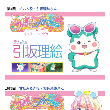
□第4回
チムム役・引坂理絵さん
□第5回
甘瓜みるき役・相良茉優さん