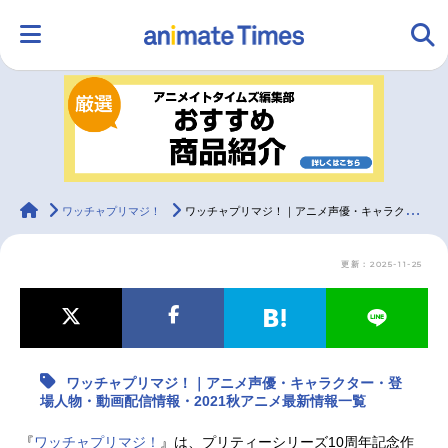
HOME
ランキング
アニメ
声優
ラジオ
みんなの声
グッズ
映画
animateTimes
ワッチャプリマジ！
ワッチャプリマジ！｜アニメ声優・キャラクター・登場人物・動画配信情報・2021秋アニメ最新情報一覧
更新：2025-11-25
マンガ・ラノベ
ゲーム・アプリ
音楽
コスプレ
2.5次元
配信・Vtuber
トレンド
無料マンガ
ワッチャプリマジ！｜アニメ声優・キャラクター・登
最新記事一覧
場人物・動画配信情報・2021秋アニメ最新情報一覧
アニメ記事一覧
声優記事一覧
『
ワッチャプリマジ！
』は、プリティーシリーズ10周年記念作