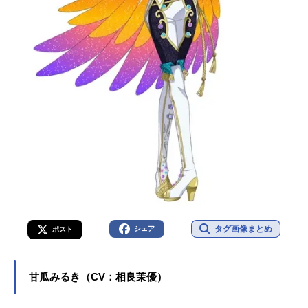
タグ画像まとめ
シェア
ポスト
甘瓜みるき（CV：相良茉優）