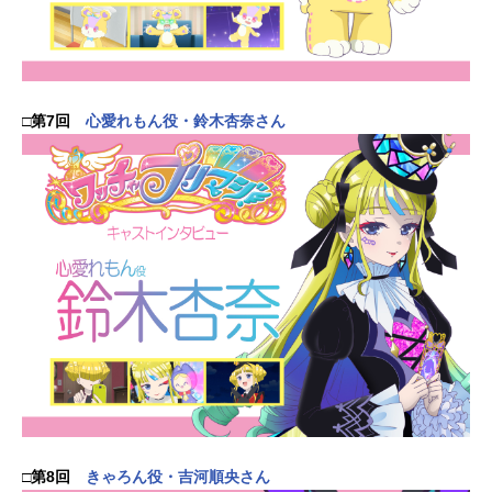
□第7回
心愛れもん役・鈴木杏奈さん
□第8回
きゃろん役・吉河順央さん