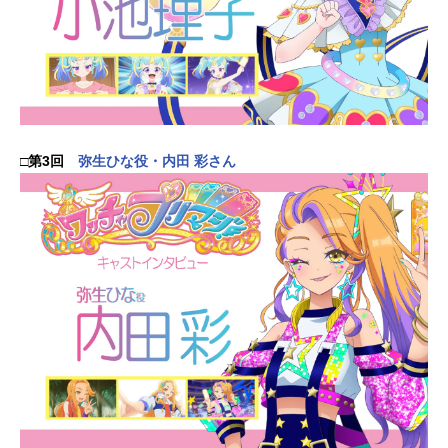
□第3回
弥生ひな役・内田 彩さん