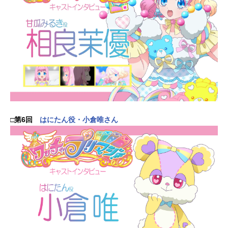
□第6回
はにたん役・小倉唯さん