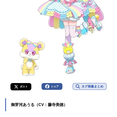
タグ画像まとめ
シェア
ポスト
御芽河あうる（CV：藤寺美徳）