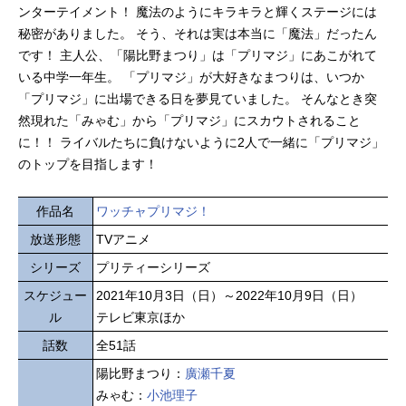
ンターテイメント！ 魔法のようにキラキラと輝くステージには
秘密がありました。 そう、それは実は本当に「魔法」だったん
です！ 主人公、「陽比野まつり」は「プリマジ」にあこがれて
いる中学一年生。 「プリマジ」が大好きなまつりは、いつか
「プリマジ」に出場できる日を夢見ていました。 そんなとき突
然現れた「みゃむ」から「プリマジ」にスカウトされること
に！！ ライバルたちに負けないように2人で一緒に「プリマジ」
のトップを目指します！
作品名
ワッチャプリマジ！
放送形態
TVアニメ
シリーズ
プリティーシリーズ
スケジュー
2021年10月3日（日）～2022年10月9日（日）
ル
テレビ東京ほか
話数
全51話
陽比野まつり：
廣瀬千夏
みゃむ：
小池理子