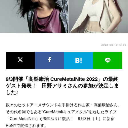
アニメ映画一覧
実写化映画一覧
今期アニメ曜日別一覧
春アニメ
夏アニメ
2022-08-19 13:00
秋アニメ
冬アニメ
男性声優/女性声優一覧
FOLLOW US
9/3開催「高梨康治 CureMetalNite 2022」の最終
ゲスト発表！ 田野アサミさんの参加が決定しま
した♪
数々のヒットアニメサウンドを手掛ける作曲家・高梨康治さん。
その代名詞でもある“CureMetal/キュアメタル”を冠したライブ
「CureMetalNite」が6年ぶりに復活！ 9月3日（土）に新宿
ReNYで開催されます。