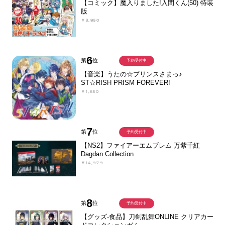
【コミック】魔入りました!入間くん(50) 特装
版
￥3,850
6
第
位
予約受付中
【音楽】うたの☆プリンスさまっ♪
ST☆RISH PRISM FOREVER!
￥1,650
7
第
位
予約受付中
【NS2】ファイアーエムブレム 万紫千紅
Dagdan Collection
￥14,979
8
第
位
予約受付中
【グッズ-食品】刀剣乱舞ONLINE クリアカー