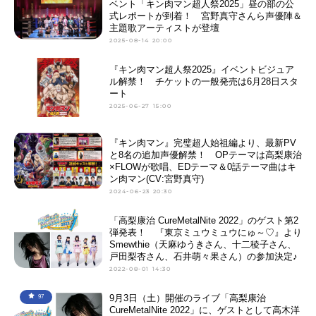
ベント「キン肉マン超人祭2025」昼の部の公
式レポートが到着！ 宮野真守さんら声優陣＆
主題歌アーティストが登壇
2025-08-14 20:00
『キン肉マン超人祭2025』イベントビジュア
ル解禁！ チケットの一般発売は6月28日スタ
ート
2025-06-27 15:00
『キン肉マン』完璧超人始祖編より、最新PV
と8名の追加声優解禁！ OPテーマは高梨康治
×FLOWが歌唱、EDテーマ＆0話テーマ曲はキ
ン肉マン(CV:宮野真守)
2024-06-23 20:30
「高梨康治 CureMetalNite 2022」のゲスト第2
弾発表！ 『東京ミュウミュウにゅ～♡』より
Smewthie（天麻ゆうきさん、十二稜子さん、
戸田梨杏さん、石井萌々果さん）の参加決定♪
2022-08-01 14:30
9月3日（土）開催のライブ「高梨康治
97
CureMetalNite 2022」に、ゲストとして高木洋