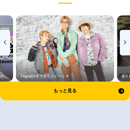
on
Trignalのキラキラ☆ビートＲ
森久
もっと見る