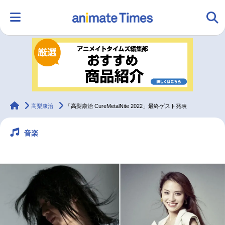
HOME
ランキング
アニメ
声優
ラジオ
みんなの声
グッズ
映画
animateTimes
高梨康治
「高梨康治 CureMetalNite 2022」最終ゲスト発表
音楽
マンガ・ラノベ
ゲーム・アプリ
音楽
コスプレ
2.5次元
配信・Vtuber
トレンド
無料マンガ
最新記事一覧
アニメ記事一覧
声優記事一覧