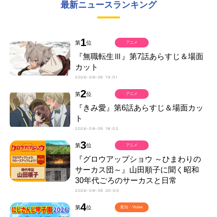
最新ニュースランキング
1
第
位
アニメ
『無職転生Ⅲ』第7話あらすじ＆場面
カット
2026-08-05 19:01
2
第
位
アニメ
『きみ愛』第6話あらすじ＆場面カッ
ト
2026-08-05 18:02
3
第
位
アニメ
『グロウアップショウ ～ひまわりの
サーカス団～』山田順子に聞く昭和
30年代ごろのサーカスと日常
2026-08-05 20:00
4
第
位
配信・Vtuber