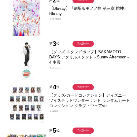
2
第
位
予約受付中
【Blu-ray】『劇場版モノノ怪 第三章 蛇神』
Blu-ray
￥9,900
3
第
位
予約受付中
【グッズ-スタンドポップ】SAKAMOTO
DAYS アクリルスタンド～Sunny Afternoon～
4.南雲
￥2,200
4
第
位
予約受付中
【グッズ-カードコレクション】ディズニー
ツイステッドワンダーランド ランダムカード
コレクション クラブ・ウェアver.
￥400
5
第
位
予約受付中