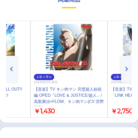
お取り寄せ
お取り寄せ
2024/08/28 発売
2026/08/05 発売
LL OUT!!
【音楽】TV キン肉マン 完璧超人始祖
【音楽】TV 
ラック
編 OPED「LOVE & JUSTICE/超人」/
「LINK HEAR
高梨康治×FLOW、キン肉マン(CV:宮野
真守)
￥1,430
￥2,750