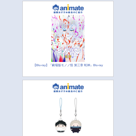
【Blu-ray】『劇場版モノノ怪 第三章 蛇神』Blu-ray