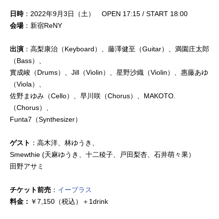
日時
：2022年9月3日（土） OPEN 17:15 / START 18:00
会場
：新宿ReNY
出演
：高梨康治（Keyboard）、藤澤健至（Guitar）、満園庄太郎
（Bass）、
實成峻（Drums）、Jill（Violin）、星野沙織（Violin）、惠藤あゆ
（Viola）、
佐野まゆみ（Cello）、早川咲（Chorus）、MAKOTO.
（Chorus）、
Funta7（Synthesizer）
ゲスト
：高木洋、林ゆうき、
Smewthie (天麻ゆうき、十二稜子、戸田梨杏、石井萌々果）
田野アサミ
チケット前売
：
イープラス
料金：
￥7,150（税込）＋1drink