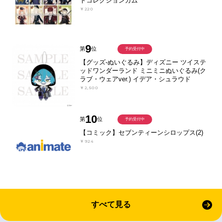
ドコレクションガム
￥220
9
第
位
予約受付中
【グッズ-ぬいぐるみ】ディズニー ツイステ
ッドワンダーランド ミニミニぬいぐるみ(ク
ラブ・ウェアver.) イデア・シュラウド
￥2,500
10
第
位
予約受付中
【コミック】セブンティーンシロップス(2)
￥924
すべて見る