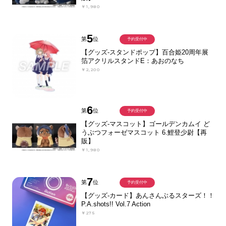
￥1,980
5
第
位
予約受付中
【グッズ-スタンドポップ】百合姫20周年展
箔アクリルスタンドE：あおのなち
￥2,200
6
第
位
予約受付中
【グッズ-マスコット】ゴールデンカムイ ど
うぶつフォーゼマスコット 6.鯉登少尉【再
販】
￥1,980
7
第
位
予約受付中
【グッズ-カード】あんさんぶるスターズ！！
P.A.shots!! Vol.7 Action
￥275