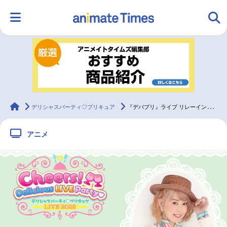
HOME
ランキング
アニメ
声優
ラジオ
みんなの声
グッズ
映画
animateTimes
デリシャスパーティ♡プリキュア
『デパプリ』ライブ リレーインタビュー 五條真由美【連載第10回】
アニメ
マンガ・ラノベ
ゲーム・アプリ
音楽
コスプレ
2.5次元
配信・Vtuber
トレンド
無料マンガ
最新記事一覧
アニメ記事一覧
声優記事一覧