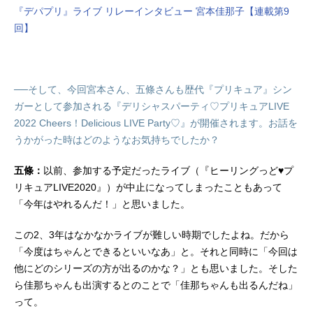
『デパプリ』ライブ リレーインタビュー 宮本佳那子【連載第9
回】
──そして、今回宮本さん、五條さんも歴代『プリキュア』シン
ガーとして参加される『デリシャスパーティ♡プリキュアLIVE
2022 Cheers！Delicious LIVE Party♡』が開催されます。お話を
うかがった時はどのようなお気持ちでしたか？
五條：
以前、参加する予定だったライブ（『ヒーリングっど♥プ
リキュアLIVE2020』）が中止になってしまったこともあって
「今年はやれるんだ！」と思いました。
この2、3年はなかなかライブが難しい時期でしたよね。だから
「今度はちゃんとできるといいなあ」と。それと同時に「今回は
他にどのシリーズの方が出るのかな？」とも思いました。そした
ら佳那ちゃんも出演するとのことで「佳那ちゃんも出るんだね」
って。