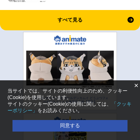
すべて見る
×
当サイトでは、サイトの利便性向上のため、クッキー
(Cookie)を使用しています。
【グッズ-マスコット】ゴールデンカムイ どうぶつフォ
ーゼマスコット 4.尾形百之助【再販】
サイトのクッキー(Cookie)の使用に関しては、
「クッキ
ーポリシー」
をお読みください。
同意する