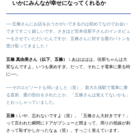
いかにみんなが幸せになってくれるか
──五條さんにお話をおうかがいできるのは初めてなのでお会い
できてすごく嬉しいです。さきほど宮本佳那子さんのインタビュ
ーをさせていただいたんですが、五條さんに対する愛のバトンを
受け取ってきました！
五條 真由美さん（以下、五條）：
あはははは。佳那ちゃんは大
変なんですよ。いつも褒めすぎ。だって、それこそ電車に乗る時
に──。
──そのエピソードも伺いました（笑）。新大久保駅で電車に乗
る直前、愛の告白をされたとか。「五條さんは覚えてないかも」
とおっしゃっていました。
五條：
いや、忘れないですよ（笑）。「五條さん大好きです！」
って言われた瞬間にドアがプシューと閉まって、周りの視線が刺
さって恥ずかしかったなぁ（笑）。すっごく覚えています。