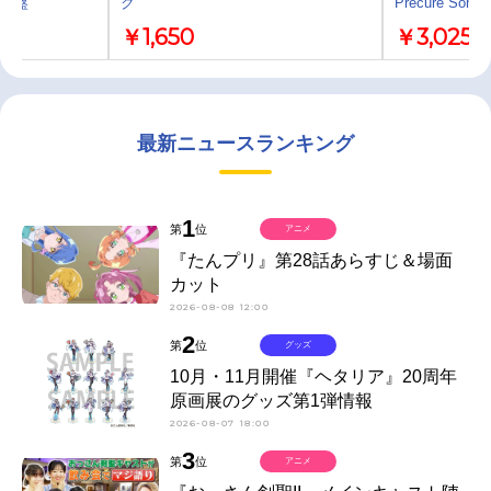
 通常盤
ク
Precure Son
￥1,650
￥3,025
最新ニュースランキング
1
第
位
アニメ
『たんプリ』第28話あらすじ＆場面
カット
2026-08-08 12:00
2
第
位
グッズ
10月・11月開催『ヘタリア』20周年
原画展のグッズ第1弾情報
2026-08-07 18:00
3
第
位
アニメ