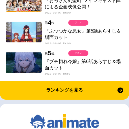
『おっさん剣聖II』メインキャスト陣
による企画映像公開！
2026-08-07 18:00
4
第
位
アニメ
『ふつつかな悪女』第5話あらすじ＆
場面カット
2026-08-07 19:00
5
第
位
アニメ
『ブチ切れ令嬢』第6話あらすじ＆場
面カット
2026-08-07 18:10
ランキングを見る