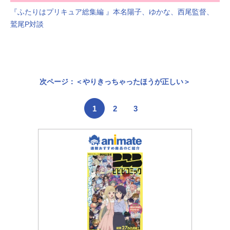
『ふたりはプリキュア総集編 』本名陽子、ゆかな、西尾監督、
鷲尾P対談
次ページ：＜やりきっちゃったほうが正しい＞
1
2
3