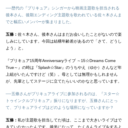
──歴代の『プリキュア』シンガーから映画主題歌を担当される
後本さん、後期エンディング主題歌を歌われている佐々木さんま
でと幅広いメンバーが集まりました。
五條：
佐々木さん、後本さんはまだお会いしたことがないので楽
しみにしています。今回は結構年齢差があるので「さて、どうし
よう」と。
『プリキュア15周年Anniversaryライブ ～15☆Dreams Come
True～』の時は『Splash☆Star』のうちやえ（ゆか）さんなど年
上組がいたんですけど（笑）。母としては無理かもしれません
が、先輩としてステージに立てたらいいのかなと思っています。
──五條さんがプリキュアライブに参加されるのは、『スター☆
トゥインクルプリキュア』振りになりますが、五條さんにとっ
て、プリキュアライブはどのような場所になっていますか？
五條：
私が主題歌を担当してた頃は、ここまで大きいライブはで
きていなかったんです。後半になって、たくさんライブをするよ