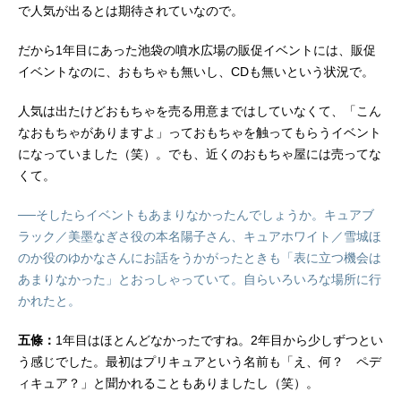
で人気が出るとは期待されていなので。
だから1年目にあった池袋の噴水広場の販促イベントには、販促
イベントなのに、おもちゃも無いし、CDも無いという状況で。
人気は出たけどおもちゃを売る用意まではしていなくて、「こん
なおもちゃがありますよ」っておもちゃを触ってもらうイベント
になっていました（笑）。でも、近くのおもちゃ屋には売ってな
くて。
──そしたらイベントもあまりなかったんでしょうか。キュアブ
ラック／美墨なぎさ役の本名陽子さん、キュアホワイト／雪城ほ
のか役のゆかなさんにお話をうかがったときも「表に立つ機会は
あまりなかった」とおっしゃっていて。自らいろいろな場所に行
かれたと。
五條：
1年目はほとんどなかったですね。2年目から少しずつとい
う感じでした。最初はプリキュアという名前も「え、何？ ペデ
ィキュア？」と聞かれることもありましたし（笑）。