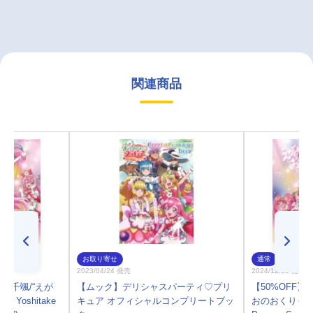
関連商品
お取り寄せ
通常
2023/04/24 発売
2024/12/25 発売
吉武千颯/“えが
【ムック】デリシャスパーティ♡プリ
【50%OFF】
 Yoshitake
キュア オフィシャルコンプリートブッ
おのおくりもの” ～