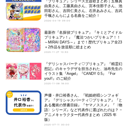
『プリキュア』シリーズ主題歌まとめ｜五條真
由美さん、工藤真由さん、宮本佳那子さん、池
田彩さん、吉田仁美さん、石井あみさん、吉武
千颯さんらによる名曲をご紹介！
2026-04-19 09:00
最新作『名探偵プリキュア』『キミとアイドル
プリキュア♪！』『魔法つかいプリキュア！！
～MIRAI DAYS～』まで！歴代プリキュア全23
＋2作品を放送順に総まとめ
2025-11-27 10:30
『デリシャスパーティ♡プリキュア』『精霊幻
想記』のキャラデザを担当された、油布先生の
イラスト集『Angel』『CANDY 0.5』『For
you!!』のご紹介
2025-11-08 18:00
声優・井口裕香さん、『戦姫絶唱シンフォギ
ア』『デリシャスパーティ♡プリキュア』『と
ある魔術の禁書目録』『ヤマノススメ』『〈物
語〉シリーズ』など代表作に選ばれたのは？ −
アニメキャラクター代表作まとめ（2025 年
版）
2025-07-11 00:00