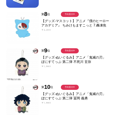
8
第
位
予約受付中
【グッズ-マスコット】アニメ『僕のヒーロー
アカデミア』 ちみけもますこっと 7.轟凍焦
￥2,200
9
第
位
予約受付中
【グッズ-ぬいぐるみ】アニメ「鬼滅の刃」
ぽにすてっぷ 第二弾 不死川 玄弥
￥1,980
10
第
位
予約受付中
【グッズ-ぬいぐるみ】アニメ「鬼滅の刃」
ぽにすてっぷ 第二弾 冨岡 義勇
￥1,980