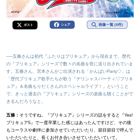
画像一覧 (4件)
シェア
ポスト
──五條さんは初代『ふたりはプリキュア』から現在まで、歴代
の『プリキュア』シリーズで数々の名曲を世に送り出されていま
す。五條さん、宮本さんがご出演される「かんぱいParty♡」は
「歴代プリキュア歌手たちが歌う『デリシャスパーティ♡プリキ
ュア』＆名曲もりだくさんのスペシャルライブ！」ということ
で、きっと過去の『プリキュア』シリーズの楽曲も聴くことがで
きるんだろうなと。
五條：
そうですね。『プリキュア』シリーズの話をすると『Yes!
プリキュア5』で一度卒業した感じはあったんですけど、その後
もコーラスや劇伴に参加させていただいたり、節目節目で呼んで
いただいたりと、長くお付き合いさせていただいていて。