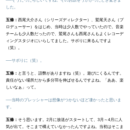
──そうだったらしいですね。そのお話をうかがったとき驚きま
した。
五條：
西尾大介さん（シリーズディレクター）、鷲尾天さん（プ
ロデューサー）をはじめ、当時は少人数でやっていたので。音楽
チームも少人数だったので、鷲尾さんも西尾さんもよくレコーデ
ィングスタジオにいらしてました。サボりに来るんですよ
（笑）。
──サボりに（笑）。
五條：
と言うと、語弊がありますね（笑）。遊びにくるんです。
責任がない場所だから多分羽を伸ばせるんですよね。「ああ、楽
しいなぁ」って。
──当時のプレッシャーは想像がつかないほど凄かったと思いま
す。
五條：
そう思います。2月に放送がスタートして、3月～4月に人
気が出て。そこまで構えていなかったんですよね。当初はそこま