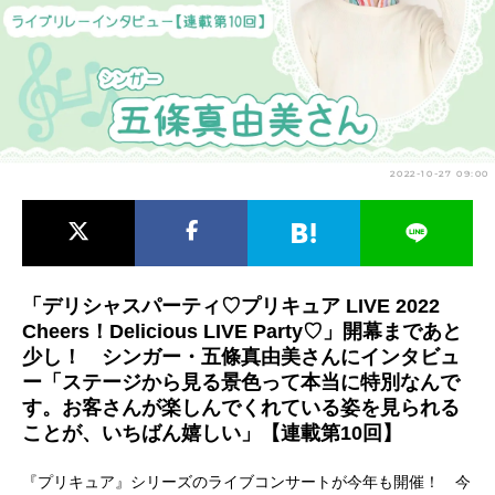
アニメ映画一覧
実写化映画一覧
今期アニメ曜日別一覧
春アニメ
夏アニメ
2022-10-27 09:00
秋アニメ
冬アニメ
男性声優/女性声優一覧
FOLLOW US
「デリシャスパーティ♡プリキュア LIVE 2022
Cheers！Delicious LIVE Party♡」開幕まであと
少し！ シンガー・五條真由美さんにインタビュ
ー「ステージから見る景色って本当に特別なんで
す。お客さんが楽しんでくれている姿を見られる
ことが、いちばん嬉しい」【連載第10回】
『プリキュア』シリーズのライブコンサートが今年も開催！ 今