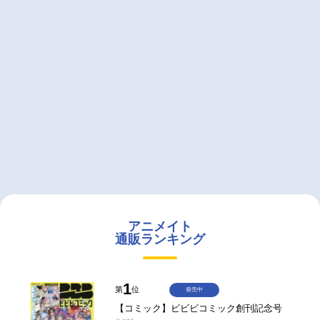
アニメイト
通販ランキング
1
第
位
発売中
【コミック】ビビビコミック創刊記念号