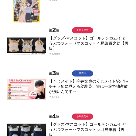
￥935
2
第
位
予約受付中
【グッズ-マスコット】ゴールデンカムイ ど
うぶつフォーゼマスコット 4.尾形百之助【再
販】
￥1,980
3
第
位
発売中
【くじメイト】今井文也のくじメイトVol.4～
チャラめに見える幼馴染、実は一途で独占欲
が強いんです～
￥1,100
4
第
位
予約受付中
【グッズ-マスコット】ゴールデンカムイ ど
うぶつフォーゼマスコット 5.月島軍曹【再
販】