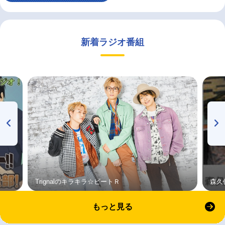
新着ラジオ番組
Trignalのキラキラ☆ビートＲ
森久
もっと見る