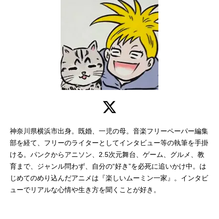
アニメ映画一覧
実写化映画一覧
今期アニメ曜日別一覧
春アニメ
夏アニメ
秋アニメ
冬アニメ
男性声優/女性声優一覧
FOLLOW US
神奈川県横浜市出身。既婚、一児の母。音楽フリーペーパー編集
部を経て、フリーのライターとしてインタビュー等の執筆を手掛
ける。パンクからアニソン、2.5次元舞台、ゲーム、グルメ、教
育まで、ジャンル問わず、自分の“好き”を必死に追いかけ中。は
じめてのめり込んだアニメは『楽しいムーミン一家』。インタビ
ューでリアルな心情や生き方を聞くことが好き。