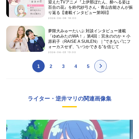
迎えたTVアニメ『上伊那ぼたん、酔へる姿は
百合の花』を鈴代紗弓さん・青山吉能さんが振
り返る【連載インタビュー第9回】
2026-06-08 18:00
夢限大みゅーたいぷ 対談インタビュー連載
「ゆめみたのWA！」第4回：宮永ののか × 小
原莉子（RAISE A SUILEN）｜“できない”にフ
ォーカスせず、“いつかできる”を信じて
2026-06-03 19:00
1
2
3
4
5
ライター・逆井マリの関連画像集