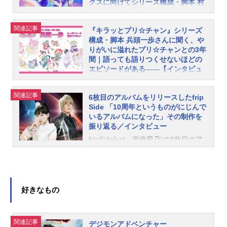
クスに向けてシリーズ構成・脚本 村
世界観を(毒にも近い苦味を忍ばせな
売されます。『ふたりはプリキュ
山功氏が想いを語る
がら)醸し出した本作は、観るものに
ア』は今から16年前の2004年2月か
深いふかい余韻を残す――。その
クライマックスに向け加速しているT
ら放送がスタートしました。その登
関連記事
『キラッとプリ☆チャン』シリーズ
「ないない」をタイトルとしたシン
Vアニメ『スター☆トゥインクルプリ
場は鮮烈でした。「女の子だって暴
構成・脚本 兵頭一歩さんに聞く、や
グルが、5月12日(水)に待望のリリー
キュア』（以下『スタプリ』）。最
れたい！」をコンセプトとしたダイ
りがいに溢れたプリ☆チャンとの3年
ス。初回生産限定盤(CD+DVD)、通常
終回のアフレコが終わった翌週の12
間｜語っても語りつくせないほどの
ナミックな素手でのバトル、女の子
エピソードがある――【インタビュ
盤（CD）、期間生産限定盤(CD+DV
月下旬。シリーズ構成・脚本を担当
といえば“ピンク”という概念を覆す白
ー】
D)には、「ないない」の他、多角的
している村山功氏に、クライマック
と黒の衣装、男性ヒーローの不
に絶望に寄り添った3曲と「ないな
スに向けたお話やプリキュアに対す
今年5月、TVアニメ『キラッとプリ
在、“きれいごとだけではない”日常と
関連記事
6枚目のアルバムをリリースしたfrip
い」のインストナンバー・TVサイズ
る思いなどを語ってもらいました。
☆チャン』の最終話が放映され、約3
友情……。プリキュアシリーズの大
Side 「10周年というものがにじんで
バージョン(それぞれの盤に新曲2曲
村山さんは、『ふたりはプリキュアS
年、全153話に及んだ歴史に幕を下ろ
きなテーマである多様性は、ここか
いるアルバムになった」その制作を
ずつ)が収められている。下記インタ
plash☆Star』から担当されており、
しました。7月23日(金)には、シーズ
振り返る／インタビュー
ら生まれ、そして子どもたちに根付
ビューは「ないない」が生まれるま
『魔法つかいプリキュア！』では、
ン3の第127話から第138話を収録し
いていきました。レジェンドともい
fripSide(sat、南條愛乃)の6枚目のア
での軌跡を辿ったもの。後半のイン
シリーズ構成・脚本を担当。もちろ
た『キラッとプリ☆チャンシーズン3
える作品の主人公2人を演じたのは、
ルバム『infinitesynthesis5』が10月3
タビューでは、本作のMV、収録曲の
ん、それ以降の『キラキラ☆プリキ
Blu-ray＆DVDBOX3』が発売！アニ
本名陽子さん（美墨なぎさ／キュア
0日（水）にリリースされます。今作
制作エピソードについてたっぷりと
ュアアラモード』『ＨＵＧっと！プ
メイトタイムズでは『キラッとプリ
ブラック役）、ゆかなさん（雪城ほ
には、TVアニメ『寄宿学校のジュリ
話を聞いているので、楽しみに待っ
リキュア』でも、脚本を担当されて
☆チャン』の楽曲を手掛けられた松
のか／キュアホワイト役）。そし
エット』オープニングテーマ「Love
好きなもの
ていてほしい。新しいReoNaらしさ
います。そんな、プリキュアのこと
井さんに続いて、シリーズ構成・脚
て、この作品を生み出したのは、当
withYou」、中国ゲーム『封印者M』
が生まれた「ないない」――『シャ
を考え続けている村山さんが挑んだ
本を務めた兵頭一歩さんにオンライ
時女児向けアニメに初挑戦であった
主題歌)「LightingofMyHeart」、中国
ドーハウス』のミステリアスな世界
「宇宙✕プリキュア=多様性」のプリ
ンでお話をうかがいました。兵頭さ
お二人＝シリーズディレクターの西
ゲーム『ラグナロクオンライン』新
関連記事
デジモンアドベンチャー
観に寄り添った「ないない」という
キュアとは。ラストに向けて心高ぶ
んは『キラッとプリ☆チャン』をは
尾大介さん、プロデューサーの鷲尾