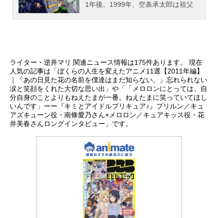
1年後。1999年、空条承太郎は祖父
冒険が始まった!!作品名デジモンアド
ら教えていただけますか。南條愛乃
ジョセフ・ジョースターの隠し子、
ベンチャー放送形態TVアニメシリー
さん(以下、南條)：あっという間でし
東方仗助に会うため、日本のM県Ｓ
ズデジモンスケジュール1999年3月7
たね。振り返る...
市、杜王町にやってきた。しかし発
日（日）～2000年3月26日（日）フ
見した仗助は承太郎と同じ特殊能
ジテレビほか話数全54話キャスト八
力、「スタンド」を持っていた。そ
神太一：藤田淑子アグモン：坂本千
ライター・逆井マリ 関連ニュース情報は175件あります。 現在
して、承太郎の来訪を皮切りにまる
夏石田ヤマト：風間勇刀ガブモン：
人気の記事は「ぼくらの人生を変えたアニメ11選【2011年編】
で引かれ合うように、新たな「スタ
｜『あの日見た花の名前を僕達はまだ知らない。』忘れられない
山口眞弓武之内空：水谷優子ピヨモ
涙と笑顔をくれた大切な思い出」や「「メロロンにとっては、自
ンド使い」達が動き始める。「この
ン：重松花鳥泉光子郎：天神有海テ
分自身のことよりもねえたまが一番。ねえたまに笑っていてほし
町には何かがある……」生まれ育っ
ントモン：櫻井孝宏太刀川ミミ：前
いんです」ーー『キミとアイドルプリキュア♪』プリルン／キュ
た杜王町を守るため、仗助は立ちあ
田愛パルモン：溝脇しほみ城戸丈：
アズキューン役・南條愛乃さん×メロロン／キュアキッス役・花
がる――。作品名ジョジョの奇妙な
井美春さんロングインタビュー」です。
菊池正美ゴマモン：竹内順子高石タ
冒険ダイヤモンドは砕けない放送形
ケ...
態TVアニメシリーズジョジョの奇妙
な冒険スケジュール2016年4月1日
（金）〜2016年12月23日（金）TOK
YOMXほか話数全39話キャスト東方
仗助：小野友樹広瀬康一：梶裕貴虹
村億泰：高木渉岸辺露伴：櫻井孝宏
空条承太郎：小野大輔吉良吉影：森