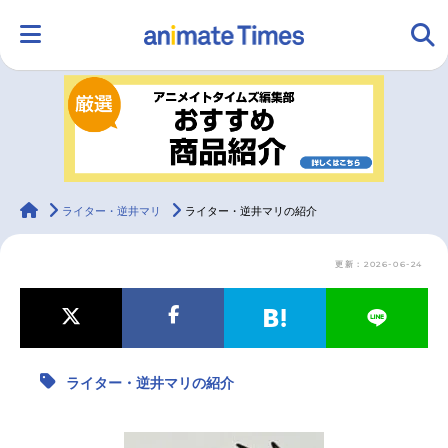
HOME
ランキング
アニメ
声優
ラジオ
みんなの声
グッズ
映画
animateTimes
ライター・逆井マリ
ライター・逆井マリの紹介
更新：2026-06-24
マンガ・ラノベ
ゲーム・アプリ
音楽
コスプレ
2.5次元
配信・Vtuber
トレンド
無料マンガ
ライター・逆井マリの紹介
最新記事一覧
アニメ記事一覧
声優記事一覧