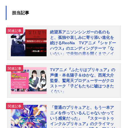
担当記事
関連記事
絶望系アニソンシンガーの名のも
と、孤独や哀しみに寄り添い進化を
続けるReoNa TVアニメ『シャドー
ハウス』のエンディングテーマ「な
いない」で未知の扉を開くまで／イ
ンタビュー前編
4月からTOKYOMXほかで放送中のT
関連記事
TVアニメ『ふたりはプリキュア』の
Vアニメ『シャドーハウス』(原作：
声優・本名陽子＆ゆかな、西尾大介
ソウマトウ)は、顔のない一族「シャ
監督、鷲尾天プロデューサーがクロ
ドー」と、その“顔”としてシャドーに
ストーク「子どもたちに嘘はつきた
くない」
仕える世話係の「生き人形」が織り
なすゴシックミステリーだ。物語の
プリキュアシリーズの原点となるTV
最後を飾るのは、ReoNaの「ないな
アニメ『ふたりはプリキュア』の総
関連記事
「普通のプリキュアと、もう一本ア
い」。ゴシック／クラシックとエレ
集編Blu-ray/DVD『ふたりはプリキュ
ニメを作っているんじゃないかって
クトロを融合したサウンドで、『シ
ア総集編～ぶっちゃけ、ありえな～
いう感覚だった」 『スター☆トゥ
ャドーハウス』の妖しげな美しさと
インクルプリキュア』のクライマッ
い!?2020edition～』が2月26日に発