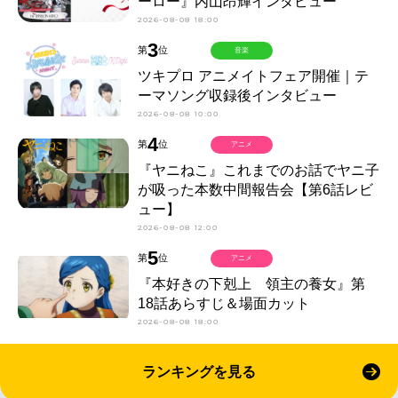
ーロー』内山昂輝インタビュー
2026-08-08 18:00
3
第
位
音楽
ツキプロ アニメイトフェア開催｜テ
ーマソング収録後インタビュー
2026-08-08 10:00
4
第
位
アニメ
『ヤニねこ』これまでのお話でヤニ子
が吸った本数中間報告会【第6話レビ
ュー】
2026-08-08 12:00
5
第
位
アニメ
『本好きの下剋上 領主の養女』第
18話あらすじ＆場面カット
2026-08-08 18:00
ランキングを見る