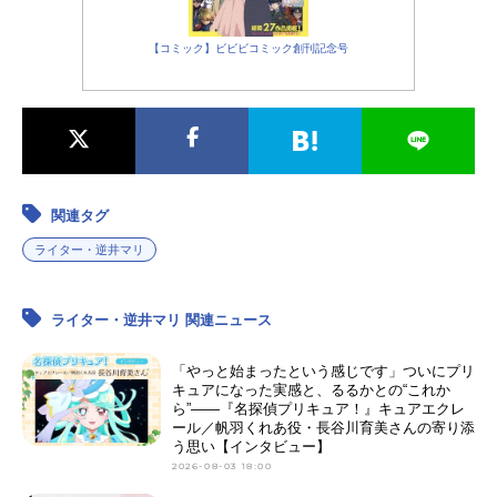
川智之山岸由花子：能登麻美子杉本
鈴美：原紗友里東方朋子：豊口めぐ
み 伊藤静ナレーション：大川透ス
【コミック】ビビビコミック創刊記念号
タッフ原作：荒木飛呂彦（集英社ジ
ャンプ・コミックス刊）ディレクタ
ー：津田尚克シリーズディレクタ
ー：加藤敏幸シリーズ構成：小林靖
子キャラクターデザイン：西位輝実
スタンドデザイン・アクション作画
関連タグ
監督：三室健太サブキャラクターデ
ザイン：石本峻一プロップデザイ
ライター・逆井マリ
ン：宝谷幸稔 ...
ライター・逆井マリ 関連ニュース
「やっと始まったという感じです」ついにプリ
キュアになった実感と、るるかとの“これか
ら”――『名探偵プリキュア！』キュアエクレ
ール／帆羽くれあ役・長谷川育美さんの寄り添
う思い【インタビュー】
2026-08-03 18:00