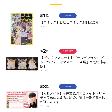
1
第
位
発売中
【コミック】ビビビコミック創刊記念号
￥935
2
第
位
予約受付中
【グッズ-マスコット】ゴールデンカムイ ど
うぶつフォーゼマスコット 4.尾形百之助【再
販】
￥1,980
3
第
位
発売中
【くじメイト】今井文也のくじメイトVol.4～
チャラめに見える幼馴染、実は一途で独占欲
が強いんです～
￥1,100