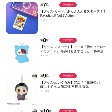
7
第
位
予約受付中
【グッズ-カード】あんさんぶるスターズ！！
P.A.shots!! Vol.7 Action
￥275
8
第
位
予約受付中
【グッズ-マスコット】アニメ『僕のヒーロー
アカデミア』 ちみけもますこっと 7.轟凍焦
￥2,200
9
第
位
予約受付中
【グッズ-ぬいぐるみ】アニメ「鬼滅の刃」
ぽにすてっぷ 第二弾 不死川 玄弥
￥1,980
10
第
位
予約受付中