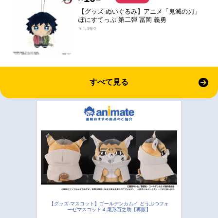
【グッズ-ぬいぐるみ】アニメ「鬼滅の刃」
ぽにすてっぷ 第二弾 冨岡 義勇
￥1,980
すべて見る
【グッズ-マスコット】ゴールデンカムイ どうぶつフォ
ーゼマスコット 4.尾形百之助【再販】