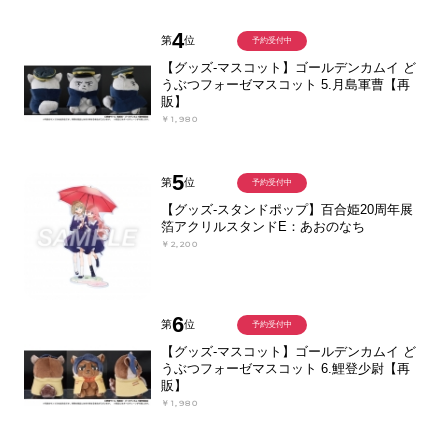
4
第
位
予約受付中
【グッズ-マスコット】ゴールデンカムイ ど
うぶつフォーゼマスコット 5.月島軍曹【再
販】
￥1,980
5
第
位
予約受付中
【グッズ-スタンドポップ】百合姫20周年展
箔アクリルスタンドE：あおのなち
￥2,200
6
第
位
予約受付中
【グッズ-マスコット】ゴールデンカムイ ど
うぶつフォーゼマスコット 6.鯉登少尉【再
販】
￥1,980