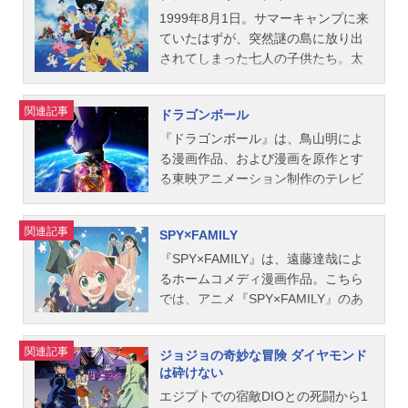
エピソードEP3.5『櫻之花嫁』テーマ
素晴らしい曲が届きました。タイト
るみなさんに、ぜひ読んでほしいイ
じめ、『トニカクカワイイ』『機動
1999年8月1日。サマーキャンプに来
天さん。総集編の発売に寄せて、4人
ソング「perpetualwishes」など13曲
ルだ...
ンタビューになっています。また、
戦士ガンダムAGE』などのシリーズ
ていたはずが、突然謎の島に放り出
にお話をうかがう機会をいただきま
を収録。南條愛乃さんが加入してか
今回のインタビューワーは、お子さ
構成や脚本を手掛けられています。
されてしまった七人の子供たち。太
した（さらに飛び入りで、当時キャ
ら10年という記念すべき年に、最新
んのいらしゃる女性のライターさん
それぞれの作品に並々ならぬ情熱と
一・空・ヤマト・光子郎・ミミ・
スティングを担当していた小浜匠さ
型のfripSideが凝縮された、新たな名
です。母子で観るプリキュアという
愛情を注いできた兵頭さんですが、
丈・タケル。そこは異世界デジモン
んも参加してくださいました）。に
盤が生まれました。アニメイトタイ
関連記事
ドラゴンボール
幸せな時間を過ごしていることをイ
その中でも『キラッとプリ☆チャ
ワールドのファイル島だった。彼ら
こやかな笑顔でインタビューに答
ムズではお二人を直撃。“これまで”の
マジネーションして読み進めていた
ン』は特別な作品だったと言いま
は「太一たちを待っていた」という
『ドラゴンボール』は、鳥山明によ
え...
話にはじまり、創作現場の赤裸々な
だければと思います。最終回の収録
す。『キラッとプリ☆チャン』での
不思議な生き物・七体のデジタルモ
る漫画作品、および漫画を原作とす
話まで、軽やかな雰囲気のなかイン
を終えた心境──唐突ですが、毎週子
歩みを振り返りながら、自身の仕事
ンスター=デジモンたちと出会う。凶
る東映アニメーション制作のテレビ
タビューが進んでいきました。10年
どもと一緒に楽しく拝見させてもら
観・キャリアについても教えてくれ
暴なクワガーモンに襲われた太一た
アニメ。こちらでは、アニメ『ドラ
目ならではの二人の空気感や、ユニ
っています。今日は宜しくお願いし
ました。アニメイト通販での購入は
ちを助けた幼年期デジモンたちは、
ゴンボール』のあらすじ、キャスト
ットとしての充実感がにじんだ会話
関連記事
SPY×FAMILY
ます。村山：ああ、それは嬉しいで
こちら「いちばんの『プリ☆チャ
成長期へと進化。クワガーモンを撃
声優、スタッフ、『ドラゴンボー
にも注目です。10年間で増えていっ
す。ありがとうございます。──...
ン』マニアであると思ってます」―
退した!現実世界へ戻るため、デジモ
ル』シリーズのオススメ記事をご紹
『SPY×FAMILY』は、遠藤達哉によ
たfripSideのチャンネル数──アルバ
―『プリ☆チャン』が最終回を迎え
ンたちと旅することにする太一た
介！
るホームコメディ漫画作品。こちら
ム完成おめでとうございます！一昨
られ、Twitterに「全てを出し切った
ち。行く先々で待ちうける危機。
では、アニメ『SPY×FAMILY』のあ
昨日にマスタリングが終わったばか
ような、やり残したことがまだたく
次々と襲いくるデジモンたちとのバ
らすじ、キャスト声優、スタッフ、
りだとうかがいしました。八木沼悟
さんあるような、今はそんな気持ち
トル。デジモンワールドの謎。――
オススメ記事をご紹介！
志さん(以下sat)：間に合ってよかっ
関連記事
ジョジョの奇妙な冒険 ダイヤモンド
です」と綴られていましたが、改め
デジモンワールドと現実世界、二つ
た……。毎回言ってるけど(笑)。──
は砕けない
て今のお気持ちはいかがですか？兵
の世界の運命を賭け、今、選ばれし
(笑)。10周年のアルバムということ
エジプトでの宿敵DIOとの死闘から1
頭一歩さん(以...
子供たちとデジモンたちのひと夏の
で、10周年を迎えられたお気持ちか