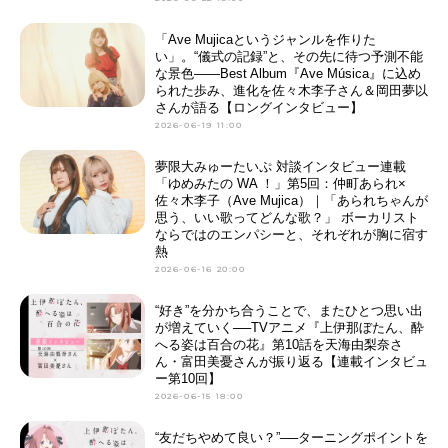
「Ave Mujicaというジャンルを作りた
い」。“儀式の記録”と、その先に待つ予測不能
な景色――Best Album『Ave Música』に込め
られた歩み、進化を佐々木李子さん＆岡田夢以
さんが語る【ロングインタビュー】
2026-06-19 11:00
夢限大みゅーたいぷ 対談インタビュー連載
「ゆめみたの WA ！」第5回：仲町あられ×
佐々木李子（Ave Mujica）｜「あられちゃんが
思う、いい歌ってどんな歌？」 ボーカリスト
ならではのエンパシーと、それぞれが胸に宿す
熱
2026-06-16 20:00
“好き”を分かち合うことで、またひとつ思い出
が増えていく──TVアニメ『上伊那ぼたん、酔
へる姿は百合の花』第10話を天海由梨奈さ
ん・富田美憂さんが振り返る【連載インタビュ
ー第10回】
2026-06-15 18:00
“友だちやめて良い？”──ターニングポイントを