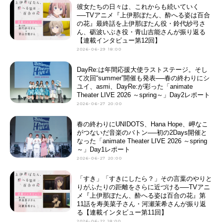
彼女たちの日々は、これからも続いていく
──TVアニメ『上伊那ぼたん、酔へる姿は百合
の花』最終話を上伊那ぼたん役・鈴代紗弓さ
ん、砺波いぶき役・青山吉能さんが振り返る
【連載インタビュー第12回】
2026-06-29 18:00
DayRe:は年間応援大使ラストステージ。そし
て次回“summer”開催も発表──春の終わりにシ
ユイ、asmi、DayRe:が彩った「animate
Theater LIVE 2026 ～spring～」Day2レポート
2026-06-27 20:00
春の終わりにUNIDOTS、Hana Hope、岬なこ
がつないだ音楽のバトン──初の2Days開催と
なった「animate Theater LIVE 2026 ～spring
～」Day1レポート
2026-06-27 20:00
「すき」「すきにしたら？」その言葉のやりと
りがふたりの距離をさらに近づける──TVアニ
メ『上伊那ぼたん、酔へる姿は百合の花』第
11話を寿美菜子さん・河瀬茉希さんが振り返
る【連載インタビュー第11回】
2026-06-22 18:00