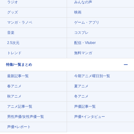
ラジオ
みんなの声
グッズ
映画
マンガ・ラノベ
ゲーム・アプリ
音楽
コスプレ
2.5次元
配信・Vtuber
トレンド
無料マンガ
特集/一覧まとめ
最新記事一覧
今期アニメ曜日別一覧
春アニメ
夏アニメ
秋アニメ
冬アニメ
アニメ記事一覧
声優記事一覧
男性声優/女性声優一覧
声優×インタビュー
声優×レポート