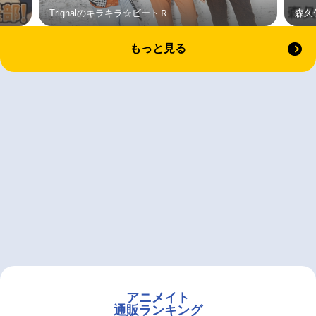
Trignalのキラキラ☆ビートＲ
森久
もっと見る
アニメイト
通販ランキング