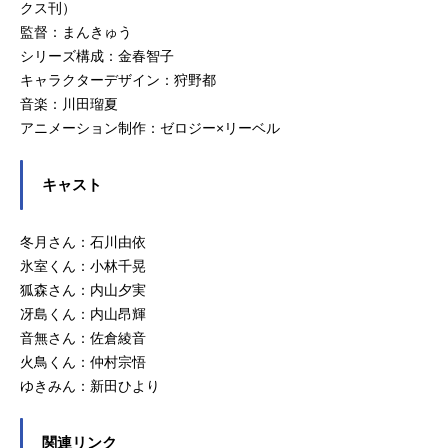
クス刊）
監督：まんきゅう
シリーズ構成：金春智子
キャラクターデザイン：狩野都
音楽：川田瑠夏
アニメーション制作：ゼロジー×リーベル
キャスト
冬月さん：石川由依
氷室くん：小林千晃
狐森さん：内山夕実
冴島くん：内山昂輝
音無さん：佐倉綾音
火鳥くん：仲村宗悟
ゆきみん：新田ひより
関連リンク