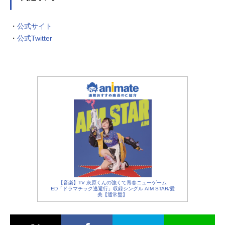
・
公式サイト
・
公式Twitter
【音楽】TV 灰原くんの強くて青春ニューゲーム
ED「ドラマチック逃避行」収録シングル AIM STAR/愛
美【通常盤】