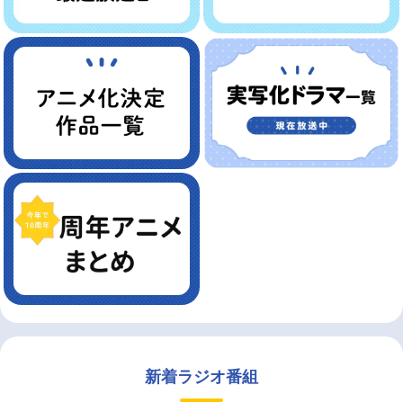
新着ラジオ番組