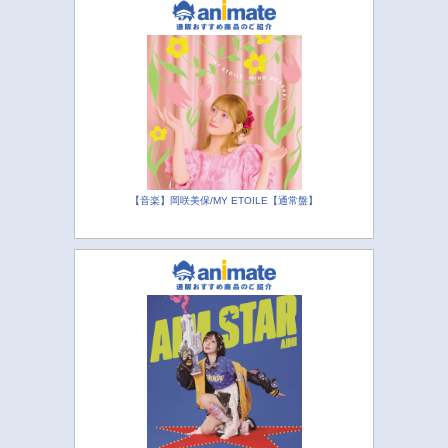
【音楽】岡咲美保/MY ETOILE【通常盤】