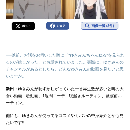
画像一覧 (3件)
シェア
ポスト
──以前、お話をお伺いした際に「“ゆきみんちゃんねる”を見られ
るのが嬉しかった」とお話されていました。実際に、ゆきみんの
チャンネルがあるとしたら、どんなゆきみんの動画を見たいと思
いますか。
新田：
ゆきみんが恥ずかしがっていた一番再生数が多いと噂の大
食い動画、歌動画、1週間コーデ、寝起きルーティン、就寝前ル
ーティン。
他にも、ゆきみんが使ってるコスメやカバンの中身紹介とかも見
たいです!!!