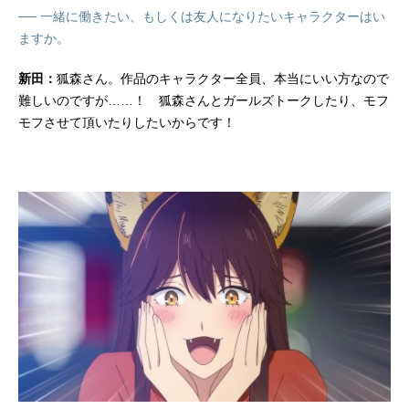
── 一緒に働きたい、もしくは友人になりたいキャラクターはい
ますか。
新田：
狐森さん。作品のキャラクター全員、本当にいい方なので
難しいのですが……！ 狐森さんとガールズトークしたり、モフ
モフさせて頂いたりしたいからです！