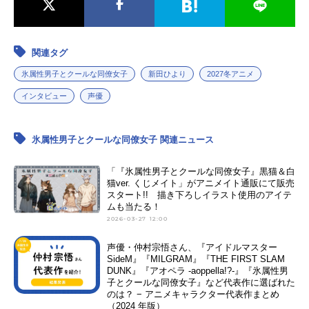
関連タグ
氷属性男子とクールな同僚女子
新田ひより
2027冬アニメ
インタビュー
声優
氷属性男子とクールな同僚女子 関連ニュース
「『氷属性男子とクールな同僚女子』黒猫＆白
猫ver. くじメイト」がアニメイト通販にて販売
スタート!! 描き下ろしイラスト使用のアイテ
ムも当たる！
2026-03-27 12:00
声優・仲村宗悟さん、『アイドルマスター
SideM』『MILGRAM』『THE FIRST SLAM
DUNK』『アオペラ -aoppella!?-』『氷属性男
子とクールな同僚女子』など代表作に選ばれた
のは？ − アニメキャラクター代表作まとめ
（2024 年版）