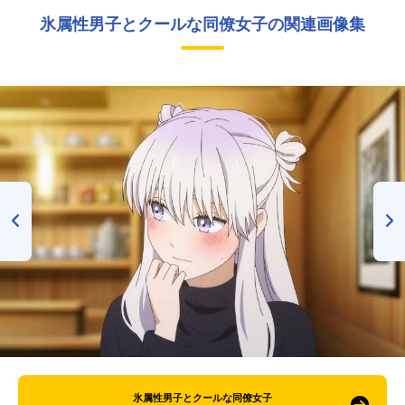
氷属性男子とクールな同僚女子の関連画像集
氷属性男子とクールな同僚女子