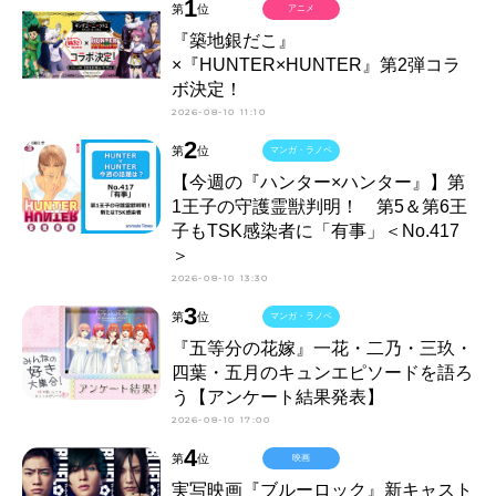
1
第
位
アニメ
『築地銀だこ』
×『HUNTER×HUNTER』第2弾コラ
ボ決定！
2026-08-10 11:10
2
第
位
マンガ・ラノベ
【今週の『ハンター×ハンター』】第
1王子の守護霊獣判明！ 第5＆第6王
子もTSK感染者に「有事」＜No.417
＞
2026-08-10 13:30
3
第
位
マンガ・ラノベ
『五等分の花嫁』一花・二乃・三玖・
四葉・五月のキュンエピソードを語ろ
う【アンケート結果発表】
2026-08-10 17:00
4
第
位
映画
実写映画『ブルーロック』新キャスト