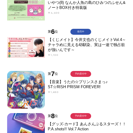
いやつ(8) なんか人魚の島のひみつのふせん&
ノートBOX付き特装版
￥4,400
6
第
位
発売中
【くじメイト】今井文也のくじメイトVol.4～
チャラめに見える幼馴染、実は一途で独占欲
が強いんです～
￥1,100
7
第
位
予約受付中
【音楽】うたの☆プリンスさまっ♪
ST☆RISH PRISM FOREVER!
￥1,650
8
第
位
予約受付中
【グッズ-カード】あんさんぶるスターズ！！
P.A.shots!! Vol.7 Action