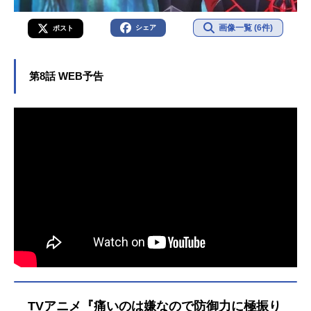
画像一覧 (6件)
シェア
ポスト
第8話 WEB予告
TVアニメ『痛いのは嫌なので防御力に極振り