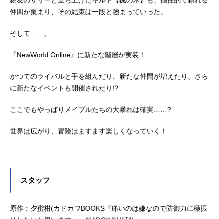
親友のサリーと立ち上げたギルド【楓の木】も、個性的で頼れる
仲間が集まり、その結束は一段と強まっていった。
そして――。
『NewWorld Online』に新たな階層が実装！
かつてのライバルと手を組んだり、新たな仲間が増えたり、さら
に新たなイベントも開催されたり!?
ここでもやっぱりメイプルたちの大暴れは確実……?
世界は広がり、冒険はますます楽しくなっていく！
スタッフ
原作：夕蜜柑(カドカワBOOKS『痛いのは嫌なので防御力に極振