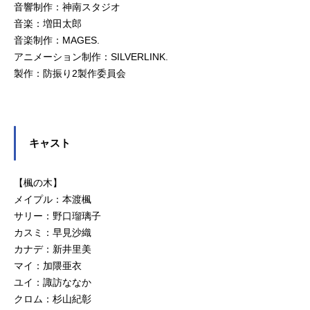
音響制作：神南スタジオ
音楽：増田太郎
音楽制作：MAGES.
アニメーション制作：SILVERLINK.
製作：防振り2製作委員会
キャスト
【楓の木】
メイプル：本渡楓
サリー：野口瑠璃子
カスミ：早見沙織
カナデ：新井里美
マイ：加隈亜衣
ユイ：諏訪ななか
クロム：杉山紀彰