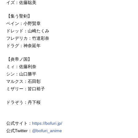
イズ：佐藤聡美
【集う聖剣】
ペイン：小野賢章
ドレッド：山崎たくみ
フレデリカ：竹達彩奈
ドラグ：神奈延年
【炎帝ノ国】
ミィ：佐藤利奈
シン：山口勝平
マルクス：石田彰
ミザリー：皆口裕子
ドラぞう：丹下桜
公式サイト：
https://bofuri.jp/
公式Twitter：
@bofuri_anime