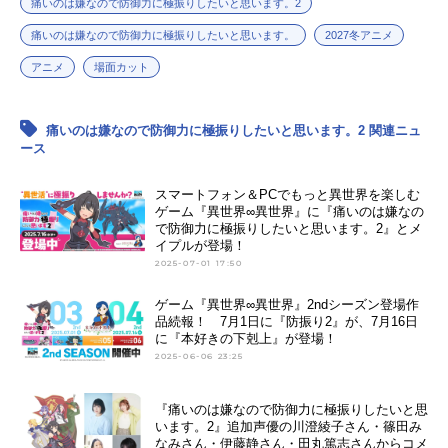
痛いのは嫌なので防御力に極振りしたいと思います。2
痛いのは嫌なので防御力に極振りしたいと思います。
2027冬アニメ
アニメ
場面カット
痛いのは嫌なので防御力に極振りしたいと思います。2 関連ニュ
ース
スマートフォン＆PCでもっと異世界を楽しむ
ゲーム『異世界∞異世界』に『痛いのは嫌なの
で防御力に極振りしたいと思います。2』とメ
イプルが登場！
2025-07-01 17:50
ゲーム『異世界∞異世界』2ndシーズン登場作
品続報！ 7月1日に『防振り2』が、7月16日
に『本好きの下剋上』が登場！
2025-06-06 23:25
『痛いのは嫌なので防御力に極振りしたいと思
います。2』追加声優の川澄綾子さん・篠田み
なみさん・伊藤静さん・田丸篤志さんからコメ