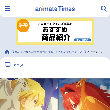
HOME
ランキング
アニメ
声優
ラジオ
みんなの声
グッズ
映画
animateTimes
痛いのは嫌なので防御力に極振りしたいと思います。2
冬アニメ『防振り』第2期 第8話あらすじ＆場面カット公開
アニメ
マンガ・ラノベ
ゲーム・アプリ
音楽
コスプレ
2.5次元
配信・Vtuber
トレンド
無料マンガ
最新記事一覧
アニメ記事一覧
声優記事一覧