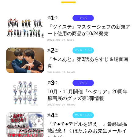
1
第
位
グッズ
『ツイステ』マスターシェフの新規ア
ート使用の商品が10/24発売
2026-08-07 12:50
2
第
位
マンガ・ラノベ
『キスあと』第3話あらすじ＆場面写
真
2026-08-07 14:45
3
第
位
グッズ
10月・11月開催『ヘタリア』20周年
原画展のグッズ第1弾情報
2026-08-07 18:00
4
第
位
マンガ・ラノベ
『チ●チ●デビルを追え！』最終回掲
載記念！ くぼたふみお先生メールイ