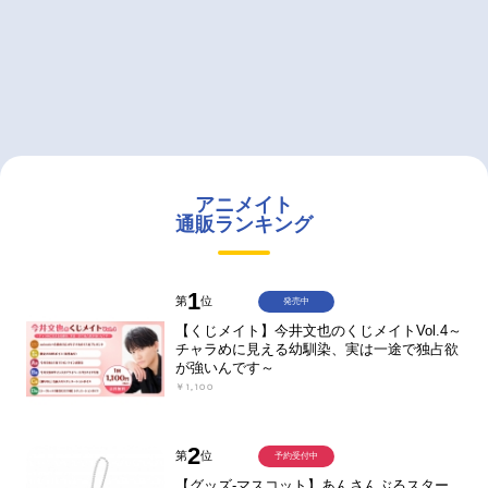
アニメイト
通販ランキング
1
第
位
発売中
【くじメイト】今井文也のくじメイトVol.4～
チャラめに見える幼馴染、実は一途で独占欲
が強いんです～
￥1,100
2
第
位
予約受付中
【グッズ-マスコット】あんさんぶるスター