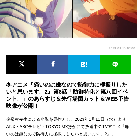
アニメ映画一覧
実写化映画一覧
今期アニメ曜日別一覧
春アニメ
夏アニメ
2023-03-13 18:00
秋アニメ
冬アニメ
男性声優/女性声優一覧
FOLLOW US
冬アニメ『痛いのは嫌なので防御力に極振りした
いと思います。2』第8話「防御特化と第八回イベ
ント。」のあらすじ＆先行場面カット＆WEB予告
映像が公開！
夕蜜柑先生による小説を原作とし、2023年1月11日（水）より
AT-X・ABCテレビ・TOKYO MXほかにて放送中のTVアニメ『痛
いのは嫌なので防御力に極振りしたいと思います。2』。