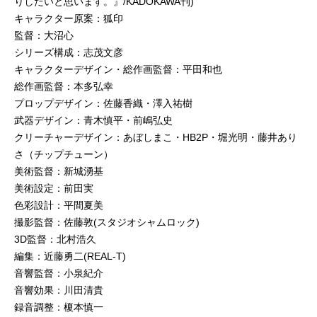
りしたいと思います。』/KADOKAWA刊)
キャラクター原案：狐印
監督：大沼心
シリーズ構成：志茂文彦
キャラクターデザイン・総作画監督：平田和也
総作画監督：本多弘幸
プロップデザイン：佐藤香織・澤入祐樹
武器デザイン：青木慎平・前嶋弘史
クリーチャーデザイン：あぼしまこ・HB2P・堀光明・藤井あり
さ（チップチューン）
美術監督：新城湧基
美術設定：前田実
色彩設計：平間夏美
撮影監督：佐藤敦(スタジオシャムロック)
3D監督：北村浩久
編集：近藤勇二(REAL-T)
音響監督：小泉紀介
音響効果：川田清貴
録音調整：榎本慎一