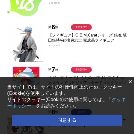
￥8,800
6
第
位
予約受付中
【フィギュア】G.E.M.Caratシリーズ 銀魂 坂
田銀時Ver.攘夷志士 完成品フィギュア
￥7,480
7
第
位
予約受付中
【グッズ-カード】うたの☆プリンスさまっ♪
×
カスタマイズビジュアルカードコレクション
当サイトでは、サイトの利便性向上のため、クッキー
Best Shots from Everyday Life Ver.
(Cookie)を使用しています。
￥770
サイトのクッキー(Cookie)の使用に関しては、
「クッキ
ーポリシー」
をお読みください。
8
第
位
発売中
同意する
【くじメイト】映画『超かぐや姫！』超ファ
ンサ！ver. くじメイト
￥770