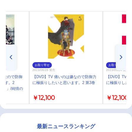
お取り寄せ
お取り寄せ
2023/06/28 発売
2023/05/24 発売
は嫌なので防御
【DVD】TV 痛いのは嫌なので防御力
【DVD】TV
ます。2
に極振りしたいと思います。2 第3巻
に極振りしたい
す。」/純情の
￥12,100
￥12,100
最新ニュースランキング