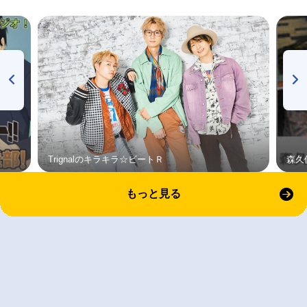
Trignalのキラキラ☆ビートＲ
森久
もっと見る