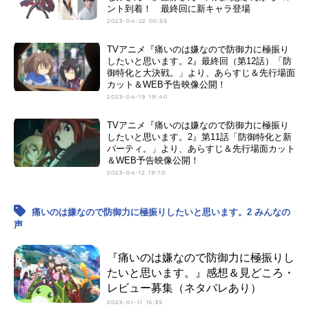
ント到着！ 最終回に新キャラ登場
2023-04-22 00:55
TVアニメ『痛いのは嫌なので防御力に極振り
したいと思います。2』最終回（第12話）「防
御特化と大決戦。」より、あらすじ＆先行場面
カット＆WEB予告映像公開！
2023-04-19 19:40
TVアニメ『痛いのは嫌なので防御力に極振り
したいと思います。2』第11話「防御特化と新
パーティ。」より、あらすじ＆先行場面カット
＆WEB予告映像公開！
2023-04-12 19:10
痛いのは嫌なので防御力に極振りしたいと思います。2 みんなの
声
『痛いのは嫌なので防御力に極振りし
たいと思います。』感想＆見どころ・
レビュー募集（ネタバレあり）
2023-01-11 15:35