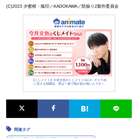
(C)2023 夕蜜柑・狐印／KADOKAWA／防振り2製作委員会
【くじメイト】今井文也のくじメイトVol.4～チャラめ
に見える幼馴染、実は一途で独占欲が強いんです～
関連タグ