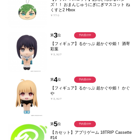
ズ！！ おまんじゅうにぎにぎマスコット ね
くすと2 Hbox
￥770
3
第
位
予約受付中
【フィギュア】るかっぷ 超かぐや姫！ 酒寄
彩葉
￥3,927
4
第
位
予約受付中
【フィギュア】るかっぷ 超かぐや姫！ かぐ
や
￥3,927
5
第
位
予約受付中
【カセット】アプリゲーム 18TRIP Cassette
#14