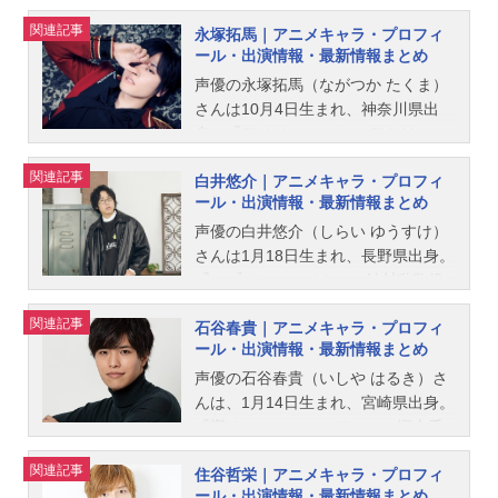
記事をご紹介！
関連記事
永塚拓馬｜アニメキャラ・プロフィ
ール・出演情報・最新情報まとめ
声優の永塚拓馬（ながつか たくま）
さんは10月4日生まれ、神奈川県出
身。『アイドルマスター SideM』の
冬美旬役をはじめ、『KING OF PRIS
関連記事
白井悠介｜アニメキャラ・プロフィ
M』の西園寺レオ役など、人気作品
ール・出演情報・最新情報まとめ
のキャラクターを演じています。こ
ちらでは、永塚拓馬さんのオススメ
声優の白井悠介（しらい ゆうすけ）
記事をご紹介！
さんは1月18日生まれ、長野県出身。
『ヒプノシスマイク』の飴村乱数役
をはじめ、『アイドリッシュセブ
関連記事
石谷春貴｜アニメキャラ・プロフィ
ン』の二階堂大和役など、人気作品
ール・出演情報・最新情報まとめ
のキャラクターを多く演じていま
す。こちらでは、白井悠介さんのオ
声優の石谷春貴（いしや はるき）さ
ススメ記事をご紹介！
んは、1月14日生まれ、宮崎県出身。
『響け！ユーフォニアム』の塚本秀
一役をはじめ、『ヒプノシスマイ
関連記事
住谷哲栄｜アニメキャラ・プロフィ
ク』の山田二郎役など、人気作品の
ール・出演情報・最新情報まとめ