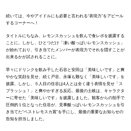
続いては、今やアイドルにも必要と言われる“表現力”をアピール
するコーナーへ！
タイトルにちなみ、レモンスカッシュを飲んで食レポを披露する
ことに。しかし、ひとつだけ「凄い酸っぱいレモンスカッシュ」
が紛れており、引き当てたメンバーが表現力でそれを隠すことが
出来るかが試されることに。
早々にドリンクを飲み干した石谷と安田は「美味しいです」と爽
やかな笑顔を見せ、続く戸谷、永塚も難なく「美味しいです」を
披露。しかし、５人目の住谷は4人とは全く違う表情を見せ「ス
プラッシュ！」と爽やかすぎる反応。最後の土岐は、キャラクタ
ーに寄せた「美味しいです」を披露しました。観客からの拍手で
圧倒的１位となった住谷が、見事酸っぱいレモンスカッシュを引
き当てた“ベストレモスカ賞”を手にし、最後の重要なお知らせの
告知を担当しました。