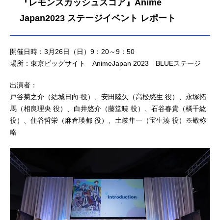
『レモンスカッシュスコア』Anime
Japan2023 ステージイベント レポート
開催日時：3月26日（日）9：20～9：50
場所：東京ビッグサイト AnimeJapan 2023 BLUEステージ
出演者：
戸谷菊之介（結城日向 役）、安田陸矢（高松悠生 役）、永塚拓
馬（相良理央 役）、白井悠介（藤堂暁 役）、石谷春貴（橘千紘
役）、住谷哲栄（麻倉瑛都 役）、土岐隼一（宝生湊 役）※敬称
略