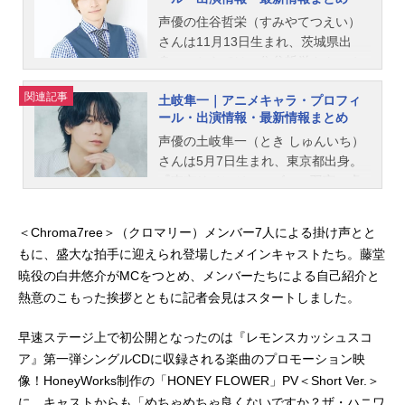
キャラクターを演じています。こち
らでは、石谷春貴さんのオススメ記
声優の住谷哲栄（すみやてつえい）
事をご紹介！
さんは11月13日生まれ、茨城県出
身。こちらでは、住谷哲栄さんのオ
ススメ記事をご紹介！
関連記事
土岐隼一｜アニメキャラ・プロフィ
ール・出演情報・最新情報まとめ
声優の土岐隼一（とき しゅんいち）
さんは5月7日生まれ、東京都出身。
『東京リベンジャーズ』の羽宮一虎
役をはじめ、『プロジェクトセカイ
カラフルステージ！ feat.初音ミク』
＜Chroma7ree＞（クロマリー）メンバー7人による掛け声とと
の神代類役など、人気作品のキャラ
もに、盛大な拍手に迎えられ登場したメインキャストたち。藤堂
クターを多く演じています。こちら
暁役の白井悠介がMCをつとめ、メンバーたちによる自己紹介と
では、土岐隼一さんのオススメ記事
熱意のこもった挨拶とともに記者会見はスタートしました。
をご紹介！
早速ステージ上で初公開となったのは『レモンスカッシュスコ
ア』第一弾シングルCDに収録される楽曲のプロモーション映
像！HoneyWorks制作の「HONEY FLOWER」PV＜Short Ver.＞
に、キャストからも「めちゃめちゃ良くないですか？ザ・ハニワ