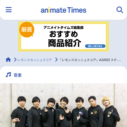
HOME
ランキング
アニメ
声優
ラジオ
みんなの声
グッズ
映画
animateTimes
レモンスカッシュスコア
『レモンスカッシュスコア』AJ2023 ステージレポート公開
音楽
マンガ・ラノベ
ゲーム・アプリ
音楽
コスプレ
2.5次元
配信・Vtuber
トレンド
無料マンガ
最新記事一覧
アニメ記事一覧
声優記事一覧