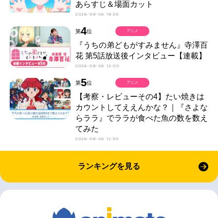
あらすじ＆場面カット
2026-08-06 18:55
4
第
位
アニメ
『うちの弟どもがすみません』寺澤百
花 第5話放送後インタビュー【連載】
2026-08-06 12:00
5
第
位
アニメ
【考察・レビューその4】たい焼きは
カウントしてええんかな？｜『さよな
らララ』でララが食べた魚の数を数え
てみた
2026-08-06 12:30
ランキングを見る