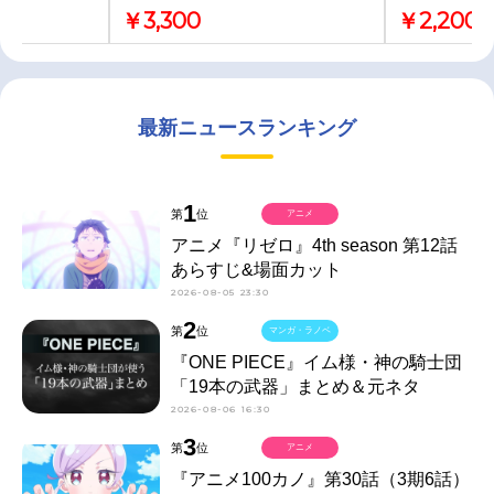
￥3,300
￥2,200
最新ニュースランキング
1
第
位
アニメ
アニメ『リゼロ』4th season 第12話
あらすじ&場面カット
2026-08-05 23:30
2
第
位
マンガ・ラノベ
『ONE PIECE』イム様・神の騎士団
「19本の武器」まとめ＆元ネタ
2026-08-06 16:30
3
第
位
アニメ
『アニメ100カノ』第30話（3期6話）