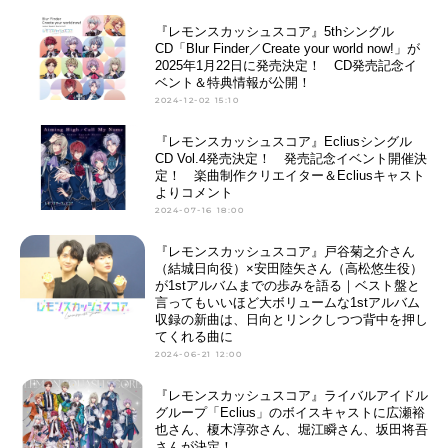
『レモンスカッシュスコア』5thシングル
CD「Blur Finder／Create your world now!」が
2025年1月22日に発売決定！ CD発売記念イ
ベント＆特典情報が公開！
2024-12-02 15:10
『レモンスカッシュスコア』Ecliusシングル
CD Vol.4発売決定！ 発売記念イベント開催決
定！ 楽曲制作クリエイター＆Ecliusキャスト
よりコメント
2024-07-16 18:00
『レモンスカッシュスコア』戸谷菊之介さん
（結城日向役）×安田陸矢さん（高松悠生役）
が1stアルバムまでの歩みを語る｜ベスト盤と
言ってもいいほど大ボリュームな1stアルバム
収録の新曲は、日向とリンクしつつ背中を押し
てくれる曲に
2024-06-21 12:00
『レモンスカッシュスコア』ライバルアイドル
グループ「Eclius」のボイスキャストに広瀬裕
也さん、榎木淳弥さん、堀江瞬さん、坂田将吾
さんが決定！