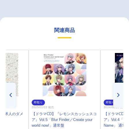
関連商品
即取り
即取り
2025/01/22 発売
2024/08/28 発売
石川界人のダメ
【ドラマCD】『レモンスカッシュスコ
【ドラマCD】
期
ア』Vol.5「Blur Finder／Create your
ア』Vol.4「Aimi
world now!」通常盤
Name」 通常