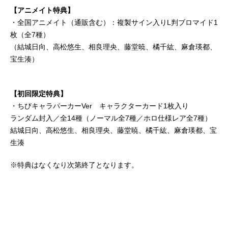
【アニメイト特典】
・全国アニメイト（通販含む）：複製サイン入りL判ブロマイド1
枚（全7種）
（結城日向、高松悠生、相良理央、藤堂暁、橘千紘、麻倉瑛都、
宝生湊）
【初回限定特典】
・ちびキャラパーカーVer キャラクターカード1枚入り
ランダム封入／全14種（ノーマル全7種／ホロ仕様レア全7種）
結城日向、高松悠生、相良理央、藤堂暁、橘千紘、麻倉瑛都、宝
生湊
※特典はなくなり次第終了となります。