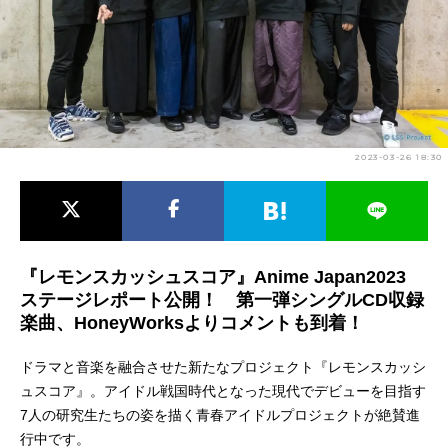
アニメ映画一覧
実写化映画一覧
今期アニメ曜日別一覧
春アニメ
夏アニメ
2023-03-26 18:30
秋アニメ
冬アニメ
男性声優/女性声優一覧
FOLLOW US
『レモンスカッシュスコア』Anime Japan2023
ステージレポート公開！ 第一弾シングルCD収録
楽曲、HoneyWorksよりコメントも到着！
ドラマと音楽を融合させた新たなプロジェクト『レモンスカッシ
ュスコア』。アイドル戦国時代となった現代でデビューを目指す
7人の研究生たちの姿を描く青春アイドルプロジェクトが絶賛進
行中です。