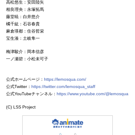
高松悠生：安田陸矢
相良理央：永塚拓馬
藤堂暁：白井悠介
橘千紘：石谷春貴
麻倉瑛都：住谷哲栄
宝生湊：土岐隼一
梅津駿介：岡本信彦
一ノ瀬碧：小松未可子
公式ホームページ：
https://lemosqua.com/
公式Twitter：
https://twitter.com/lemosqua_staff
公式YouTubeチャンネル：
https://www.youtube.com/@lemosqua
(C) LSS Project