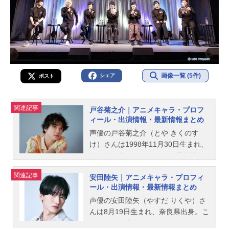
画像一覧 (5件)
シェア
ポスト
関連記事
戸谷菊之介｜アニメキャラ・プロフ
ィール・出演情報・最新情報まとめ
声優の戸谷菊之介（とや きくのす
け）さんは1998年11月30日生まれ、
東京都出身。こちらでは、戸谷菊之
介さんのオススメ記事をご紹介！
関連記事
安田陸矢｜アニメキャラ・プロフィ
ール・出演情報・最新情報まとめ
声優の安田陸矢（やすだ りくや）さ
んは8月19日生まれ、奈良県出身。こ
ちらでは、安田陸矢さんのオススメ