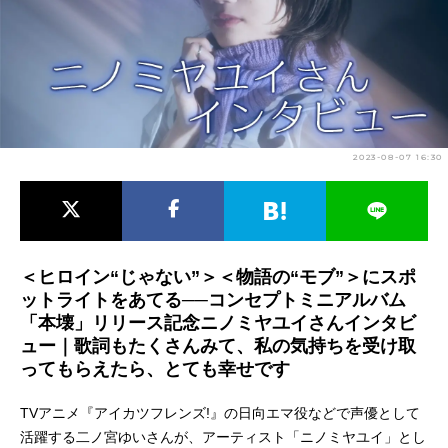
アニメ映画一覧
実写化映画一覧
今期アニメ曜日別一覧
春アニメ
夏アニメ
2023-08-07 16:30
秋アニメ
冬アニメ
男性声優/女性声優一覧
FOLLOW US
＜ヒロイン“じゃない”＞＜物語の“モブ”＞にスポ
ットライトをあてる──コンセプトミニアルバム
「本壊」リリース記念ニノミヤユイさんインタビ
ュー｜歌詞もたくさんみて、私の気持ちを受け取
ってもらえたら、とても幸せです
TVアニメ『アイカツフレンズ!』の日向エマ役などで声優として
活躍する二ノ宮ゆいさんが、アーティスト「ニノミヤユイ」とし