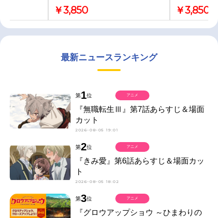
￥3,850
￥3,850
最新ニュースランキング
1
第
位
アニメ
『無職転生Ⅲ』第7話あらすじ＆場面
カット
2026-08-05 19:01
2
第
位
アニメ
『きみ愛』第6話あらすじ＆場面カッ
ト
2026-08-05 18:02
3
第
位
アニメ
『グロウアップショウ ～ひまわりの