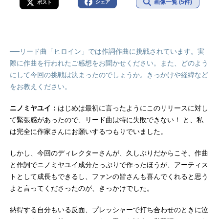
画像一覧 (5件)
シェア
ポスト
──リード曲「ヒロイン」では作詞作曲に挑戦されています。実
際に作曲を行われたご感想をお聞かせください。また、どのよう
にして今回の挑戦は決まったのでしょうか。きっかけや経緯など
をお教えください。
ニノミヤユイ：
はじめは最初に言ったようにこのリリースに対し
て緊張感があったので、リード曲は特に失敗できない！ と、私
は完全に作家さんにお願いするつもりでいました。
しかし、今回のディレクターさんが、久しぶりだからこそ、作曲
と作詞でニノミヤユイ成分たっぷりで作ったほうが、アーティス
トとして成長もできるし、ファンの皆さんも喜んでくれると思う
よと言ってくださったのが、きっかけでした。
納得する自分もいる反面、プレッシャーで打ち合わせのときに泣