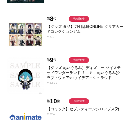
8
第
位
予約受付中
【グッズ-食品】刀剣乱舞ONLINE クリアカー
ドコレクションガム
￥220
9
第
位
予約受付中
【グッズ-ぬいぐるみ】ディズニー ツイステ
ッドワンダーランド ミニミニぬいぐるみ(ク
ラブ・ウェアver.) イデア・シュラウド
￥2,500
10
第
位
予約受付中
【コミック】セブンティーンシロップス(2)
￥924