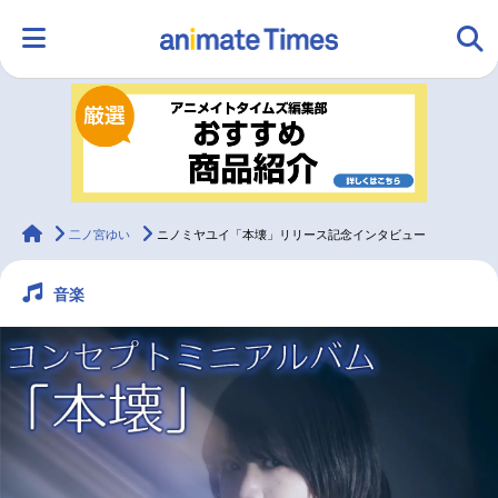
HOME
ランキング
アニメ
声優
ラジオ
みんなの声
グッズ
映画
animateTimes
二ノ宮ゆい
ニノミヤユイ「本壊」リリース記念インタビュー
音楽
マンガ・ラノベ
ゲーム・アプリ
音楽
コスプレ
2.5次元
配信・Vtuber
トレンド
無料マンガ
最新記事一覧
アニメ記事一覧
声優記事一覧