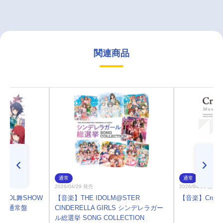
関連商品
通常
通常
2026/04/29 発売
2026/04/08 発売
DOL舞SHOW
【音楽】THE IDOLM@STER
【音楽】CrosSing
ドゥ 通常盤
CINDERELLA GIRLS シンデレラガー
ル総選挙 SONG COLLECTION