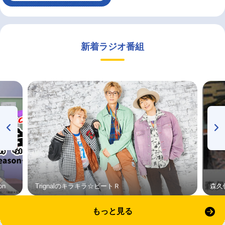
新着ラジオ番組
on
Trignalのキラキラ☆ビートＲ
森久
もっと見る