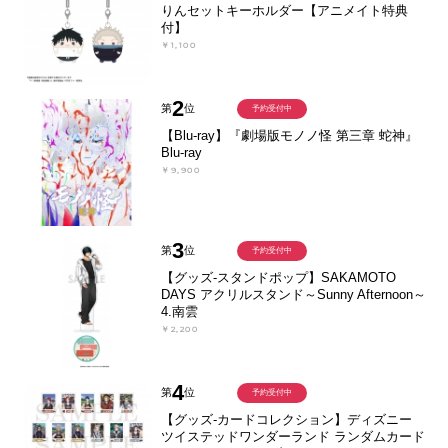
りんセットキーホルダー【アニメイト特典
付】
￥1,100
2
第
位
予約受付中
【Blu-ray】『劇場版モノノ怪 第三章 蛇神』
Blu-ray
￥9,900
3
第
位
予約受付中
【グッズ-スタンドポップ】SAKAMOTO
DAYS アクリルスタンド～Sunny Afternoon～
4.南雲
￥2,200
4
第
位
予約受付中
【グッズ-カードコレクション】ディズニー
ツイステッドワンダーランド ランダムカード