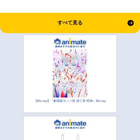
すべて見る
【Blu-ray】『劇場版モノノ怪 第三章 蛇神』Blu-ray