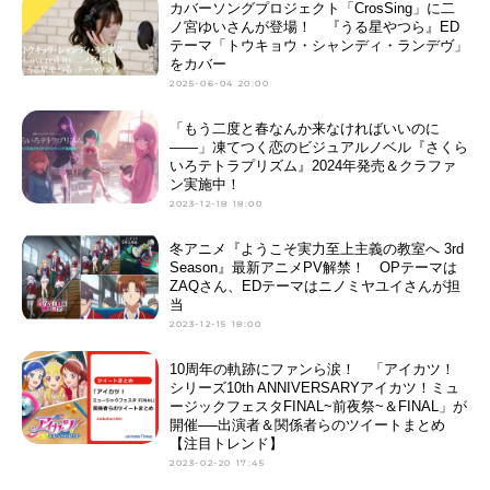
カバーソングプロジェクト「CrosSing」に二
ノ宮ゆいさんが登場！ 『うる星やつら』ED
テーマ「トウキョウ・シャンディ・ランデヴ」
をカバー
2025-06-04 20:00
「もう二度と春なんか来なければいいのに
——」凍てつく恋のビジュアルノベル『さくら
いろテトラプリズム』2024年発売＆クラファ
ン実施中！
2023-12-18 18:00
冬アニメ『ようこそ実力至上主義の教室へ 3rd
Season』最新アニメPV解禁！ OPテーマは
ZAQさん、EDテーマはニノミヤユイさんが担
当
2023-12-15 18:00
10周年の軌跡にファンら涙！ 「アイカツ！
シリーズ10th ANNIVERSARYアイカツ！ミュ
ージックフェスタFINAL~前夜祭~＆FINAL」が
開催──出演者＆関係者らのツイートまとめ
【注目トレンド】
2023-02-20 17:45