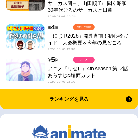
サーカス団～』山田順子に聞く昭和
30年代ごろのサーカスと日常
2026-08-05 20:00
4
第
位
配信・Vtuber
「にじ甲2026」開幕直前！初心者ガ
イド｜大会概要＆今年の見どころ
2026-08-05 19:30
5
第
位
アニメ
アニメ『リゼロ』4th season 第12話
あらすじ&場面カット
2026-08-05 23:30
ランキングを見る