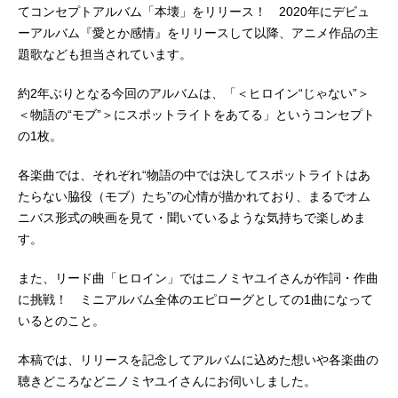
てコンセプトアルバム「本壊」をリリース！ 2020年にデビュ
ーアルバム『愛とか感情』をリリースして以降、アニメ作品の主
題歌なども担当されています。
約2年ぶりとなる今回のアルバムは、「＜ヒロイン“じゃない”＞
＜物語の“モブ”＞にスポットライトをあてる」というコンセプト
の1枚。
各楽曲では、それぞれ“物語の中では決してスポットライトはあ
たらない脇役（モブ）たち”の心情が描かれており、まるでオム
ニバス形式の映画を見て・聞いているような気持ちで楽しめま
す。
また、リード曲「ヒロイン」ではニノミヤユイさんが作詞・作曲
に挑戦！ ミニアルバム全体のエピローグとしての1曲になって
いるとのこと。
本稿では、リリースを記念してアルバムに込めた想いや各楽曲の
聴きどころなどニノミヤユイさんにお伺いしました。