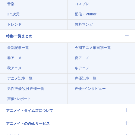
音楽
コスプレ
2.5次元
配信・Vtuber
トレンド
無料マンガ
特集/一覧まとめ
最新記事一覧
今期アニメ曜日別一覧
春アニメ
夏アニメ
秋アニメ
冬アニメ
アニメ記事一覧
声優記事一覧
男性声優/女性声優一覧
声優×インタビュー
声優×レポート
アニメイトタイムズについて
アニメイトのWebサービス