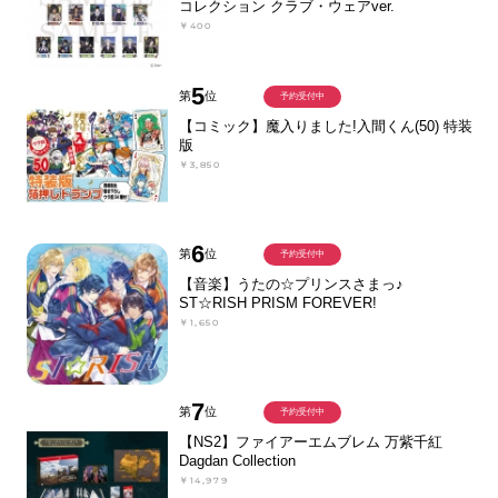
コレクション クラブ・ウェアver.
￥400
5
第
位
予約受付中
【コミック】魔入りました!入間くん(50) 特装
版
￥3,850
6
第
位
予約受付中
【音楽】うたの☆プリンスさまっ♪
ST☆RISH PRISM FOREVER!
￥1,650
7
第
位
予約受付中
【NS2】ファイアーエムブレム 万紫千紅
Dagdan Collection
￥14,979