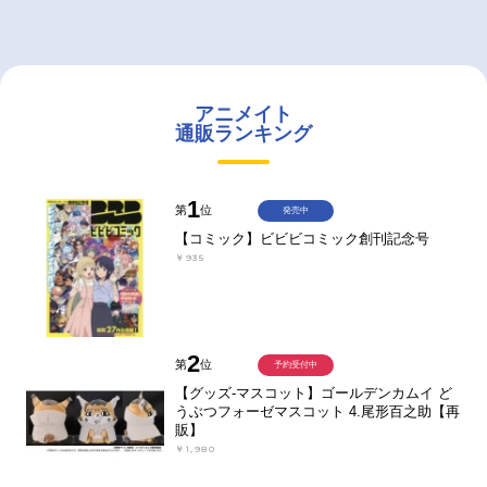
アニメイト
通販ランキング
1
第
位
発売中
【コミック】ビビビコミック創刊記念号
￥935
2
第
位
予約受付中
【グッズ-マスコット】ゴールデンカムイ ど
うぶつフォーゼマスコット 4.尾形百之助【再
販】
￥1,980