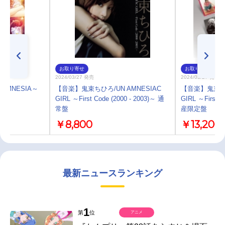
お取り寄せ
お取り寄せ
2024/03/27 発売
2024/03/27 発売
AMNESIA～
【音楽】鬼束ちひろ/UN AMNESIAC
【音楽】鬼束ちひ
～
GIRL ～First Code (2000 - 2003)～ 通
GIRL ～First C
常盤
産限定盤
￥8,800
￥13,200
最新ニュースランキング
1
第
位
アニメ