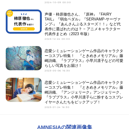
2024-10-09 00:00
声優・柿原徹也さん、『原神』『FAIRY
TAIL』『弱虫ペダル』『SERVAMP-サーヴァ
ンプ-』『あんさんぶるスターズ！！』など代
表作に選ばれたのは？ − アニメキャラクター
代表作まとめ（2023 年版）
2023-12-24 00:00
恋愛シミュレーションゲーム作品のキャラクタ
ーコスプレ特集！ 『ときめきメモリアル』藤
崎詩織、『ラブプラス』小早川凛子などの可愛
らしい写真をお届け！
2023-05-06 16:30
恋愛シミュレーションゲーム作品のキャラクタ
ーコスプレ特集！ 『ときめきメモリアル』藤
崎詩織、『アンジェリーク』アンジェリーク、
『ラブプラス』小早川凛子らに扮するコスプレ
イヤーさんたちをピックアップ！
2023-01-24 16:30
AMNESIAの関連画像集