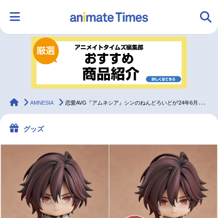
HOME
ランキング
アニメ
声優
ラジオ
みんなの声
グッズ
映画
animateTimes
AMNESIA
恋愛AVG『アムネシア』シンのねんどろいどが'24年6月発売
グッズ
マンガ・ラノベ
ゲーム・アプリ
音楽
コスプレ
2.5次元
配信・Vtuber
トレンド
無料マンガ
最新記事一覧
アニメ記事一覧
声優記事一覧