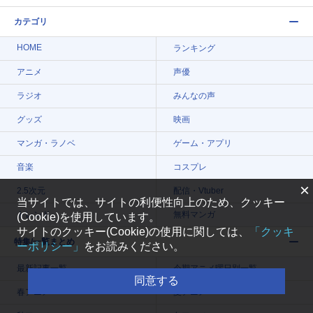
カテゴリ
HOME
ランキング
アニメ
声優
ラジオ
みんなの声
グッズ
映画
マンガ・ラノベ
ゲーム・アプリ
音楽
コスプレ
×
2.5次元
配信・Vtuber
当サイトでは、サイトの利便性向上のため、クッキー
トレンド
無料マンガ
(Cookie)を使用しています。
サイトのクッキー(Cookie)の使用に関しては、
「クッキ
特集/一覧まとめ
ーポリシー」
をお読みください。
最新記事一覧
今期アニメ曜日別一覧
同意する
春アニメ
夏アニメ