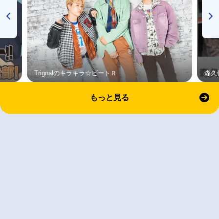
Trignalのキラキラ☆ビートＲ
森久
もっと見る