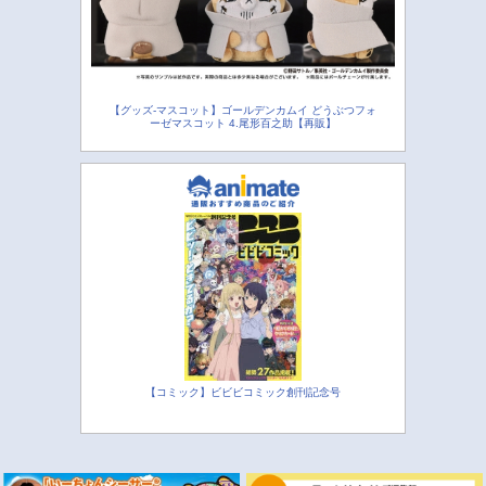
【グッズ-マスコット】ゴールデンカムイ どうぶつフォ
ーゼマスコット 4.尾形百之助【再販】
【コミック】ビビビコミック創刊記念号