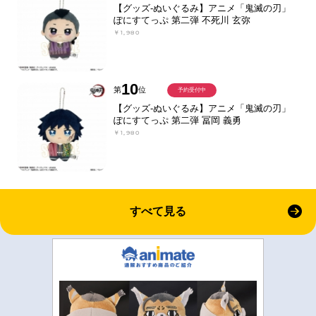
【グッズ-ぬいぐるみ】アニメ「鬼滅の刃」
ぽにすてっぷ 第二弾 不死川 玄弥
￥1,980
10
第
位
予約受付中
【グッズ-ぬいぐるみ】アニメ「鬼滅の刃」
ぽにすてっぷ 第二弾 冨岡 義勇
￥1,980
すべて見る