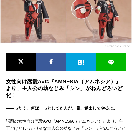
アニメ映画一覧
実写化映画一覧
今期アニメ曜日別一覧
春アニメ
夏アニメ
2023-10-26 17:10
秋アニメ
冬アニメ
男性声優/女性声優一覧
FOLLOW US
女性向け恋愛AVG『AMNESIA（アムネシア）』
より、主人公の幼なじみ「シン」がねんどろいど
化！
――ったく。何ぼーっとしてたんだ。目、覚ましてやるよ。
話題の女性向け恋愛AVG『AMNESIA（アムネシア）』より、年
下だけどしっかり者な主人公の幼なじみ「シン」がねんどろいど