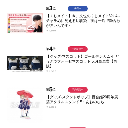
3
第
位
発売中
【くじメイト】今井文也のくじメイトVol.4～
チャラめに見える幼馴染、実は一途で独占欲
が強いんです～
￥1,100
4
第
位
予約受付中
【グッズ-マスコット】ゴールデンカムイ ど
うぶつフォーゼマスコット 5.月島軍曹【再
販】
￥1,980
5
第
位
予約受付中
【グッズ-スタンドポップ】百合姫20周年展
箔アクリルスタンドE：あおのなち
￥2,200