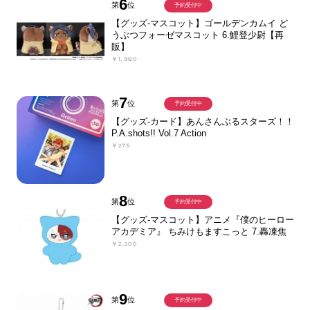
6
第
位
予約受付中
【グッズ-マスコット】ゴールデンカムイ ど
うぶつフォーゼマスコット 6.鯉登少尉【再
販】
￥1,980
7
第
位
予約受付中
【グッズ-カード】あんさんぶるスターズ！！
P.A.shots!! Vol.7 Action
￥275
8
第
位
予約受付中
【グッズ-マスコット】アニメ『僕のヒーロー
アカデミア』 ちみけもますこっと 7.轟凍焦
￥2,200
9
第
位
予約受付中