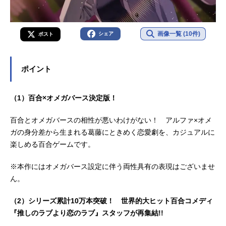
画像一覧 (10件)
シェア
ポスト
ポイント
（1）百合×オメガバース決定版！
百合とオメガバースの相性が悪いわけがない！ アルファ×オメ
ガの身分差から生まれる葛藤にときめく恋愛劇を、カジュアルに
楽しめる百合ゲームです。
※本作にはオメガバース設定に伴う両性具有の表現はございませ
ん。
（2）シリーズ累計10万本突破！ 世界的大ヒット百合コメディ
『推しのラブより恋のラブ』スタッフが再集結!!