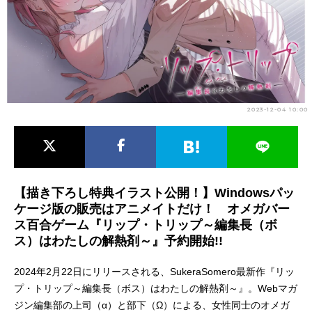
アニメ映画一覧
実写化映画一覧
今期アニメ曜日別一覧
春アニメ
夏アニメ
2023-12-04 10:00
秋アニメ
冬アニメ
男性声優/女性声優一覧
FOLLOW US
【描き下ろし特典イラスト公開！】Windowsパッ
ケージ版の販売はアニメイトだけ！ オメガバー
ス百合ゲーム『リップ・トリップ～編集長（ボ
ス）はわたしの解熱剤～』予約開始!!
2024年2月22日にリリースされる、SukeraSomero最新作『リッ
プ・トリップ～編集長（ボス）はわたしの解熱剤～』。Webマガ
ジン編集部の上司（α）と部下（Ω）による、女性同士のオメガ