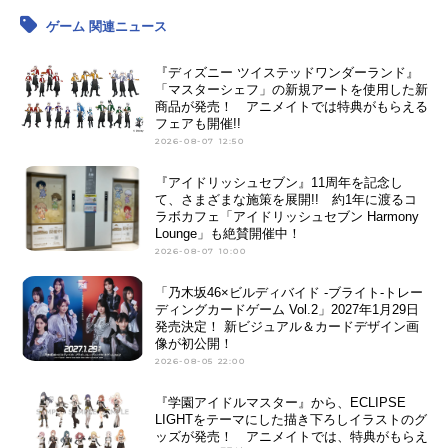
ゲーム 関連ニュース
『ディズニー ツイステッドワンダーランド』
「マスターシェフ」の新規アートを使用した新
商品が発売！ アニメイトでは特典がもらえる
フェアも開催!!
2026-08-07 12:50
『アイドリッシュセブン』11周年を記念し
て、さまざまな施策を展開!! 約1年に渡るコ
ラボカフェ「アイドリッシュセブン Harmony
Lounge」も絶賛開催中！
2026-08-07 10:00
「乃木坂46×ビルディバイド -ブライト-トレー
ディングカードゲーム Vol.2」2027年1月29日
発売決定！ 新ビジュアル＆カードデザイン画
像が初公開！
2026-08-05 22:00
『学園アイドルマスター』から、ECLIPSE
LIGHTをテーマにした描き下ろしイラストのグ
ッズが発売！ アニメイトでは、特典がもらえ