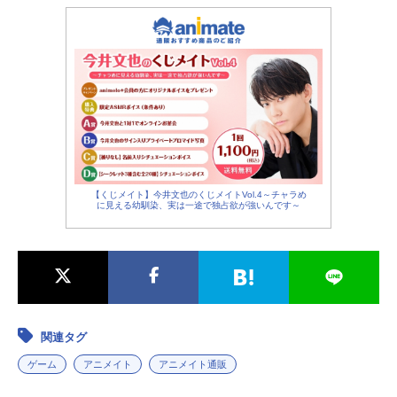
【くじメイト】今井文也のくじメイトVol.4～チャラめ
に見える幼馴染、実は一途で独占欲が強いんです～
関連タグ
ゲーム
アニメイト
アニメイト通販