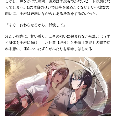
しかし、声をかけた瞬間、凛乃は予想もつかないヒート状態にな
ってしまう。Ωの体質のせいで仕事を諦めたくないという彼女の
想いに、千寿は戸惑いながらもある決断をするのだった。
「すぐ、おわらせるから。我慢して」
冷たい指先に、甘い香り……その匂いに包まれながら凛乃はうず
く身体を千寿に預け――お仕事【理性】と発情【本能】の間で揺
れる想い、運命のいたずらがふたりを翻弄しはじめる。