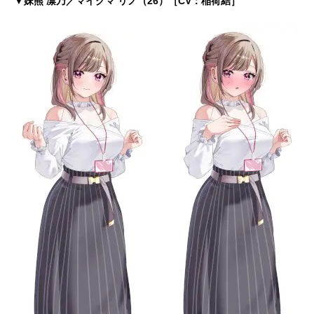
▼妹熊 凛乃／マイグマ リノ（26）［CV：稲荷結］