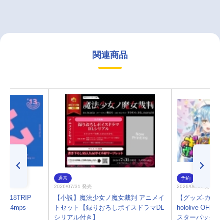
関連商品
通常
予約
2026/07/31 発売
2026/09/19 発売
18TRIP
【小説】魔法少女ノ魔女裁判 アニメイ
【グッズ-カー
y' -L4mps-
トセット【録りおろしボイスドラマDL
hololive OFF
シリアル付き】
スターパック