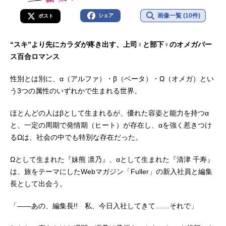
画像一覧 (10件)
シェア
ポスト
“スキ”より先にカラダが疼き出す、上司♀と部下♀のオメガバー
ス百合ロマンス
性別とは別に、α（アルファ）・β（ベータ）・Ω（オメガ）とい
う3つの属性のいずれかで生まれる世界。
ほとんどの人はβとして生まれるが、優れた容姿と能力を持つα
と、一定の周期で発情期（ヒート）が存在し、αを強く惹きつけ
るΩは、社会の中でも特別な存在だった。
Ωとして生まれた『妹熊 凛乃』、αとして生まれた『清津 千寿』
は、旅をテーマにしたWebマガジン「Fuller」の新入社員と編集
長として出会う。
「――あの、編集長!! 私、今日入社してきて……それで」