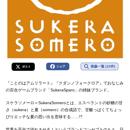
画像一覧 (10件)
シェア
ポスト
『ことのはアムリラート』『クダンノフォークロア』でおなじみ
の百合ゲームブランド「SukeraSparo」の姉妹ブランド。
スケラソメーロ＝SukeraSomeroとは、エスペラントの砂糖の甘
さ（sukera）と夏（somero）の合成語で、甘酸っぱくてちょっ
ぴりエッチな夏の思い出を意味する……!?
世界を百合で溢れさせる！というブランドコンセプトのもと、日