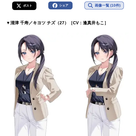
画像一覧 (10件)
シェア
ポスト
▼清津 千寿／キヨツ チズ（27）［CV：逢真井もこ］