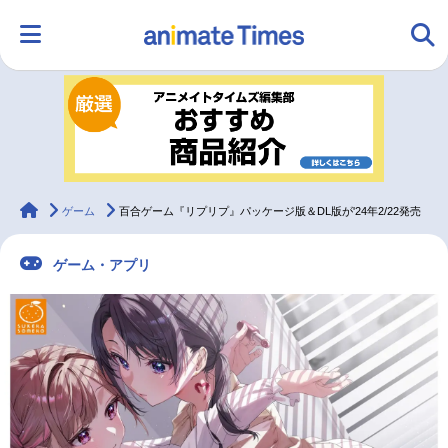
HOME
ランキング
アニメ
声優
ラジオ
みんなの声
グッズ
映画
animateTimes
ゲーム
百合ゲーム『リプリプ』パッケージ版＆DL版が'24年2/22発売
ゲーム・アプリ
マンガ・ラノベ
ゲーム・アプリ
音楽
コスプレ
2.5次元
配信・Vtuber
トレンド
無料マンガ
最新記事一覧
アニメ記事一覧
声優記事一覧