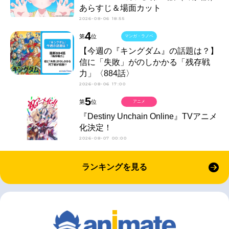
あらすじ＆場面カット
2026-08-06 18:55
4
第
位
マンガ・ラノベ
【今週の『キングダム』の話題は？】
信に「失敗」がのしかかる「残存戦
力」〈884話〉
2026-08-06 17:00
5
第
位
アニメ
『Destiny Unchain Online』TVアニメ
化決定！
2026-08-07 00:00
ランキングを見る