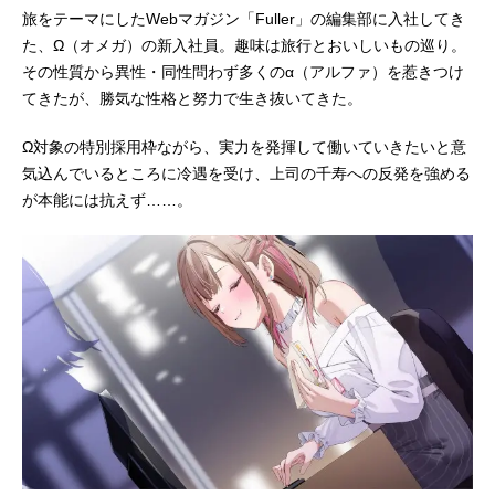
旅をテーマにしたWebマガジン「Fuller」の編集部に入社してき
た、Ω（オメガ）の新入社員。趣味は旅行とおいしいもの巡り。
その性質から異性・同性問わず多くのα（アルファ）を惹きつけ
てきたが、勝気な性格と努力で生き抜いてきた。
Ω対象の特別採用枠ながら、実力を発揮して働いていきたいと意
気込んでいるところに冷遇を受け、上司の千寿への反発を強める
が本能には抗えず……。