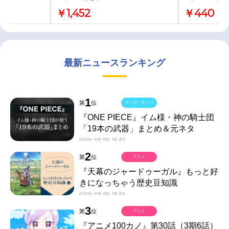
クス」
￥1,452
￥440
最新ニュースランキング
1
第
位
マンガ・ラノベ
『ONE PIECE』イム様・神の騎士団
「19本の武器」まとめ＆元ネタ
2026-08-06 16:30
2
第
位
アニメ
『天幕のジャードゥーガル』もっと好
きになっちゃう歴史豆知識
2026-08-06 18:30
3
第
位
アニメ
『アニメ100カノ』第30話（3期6話）