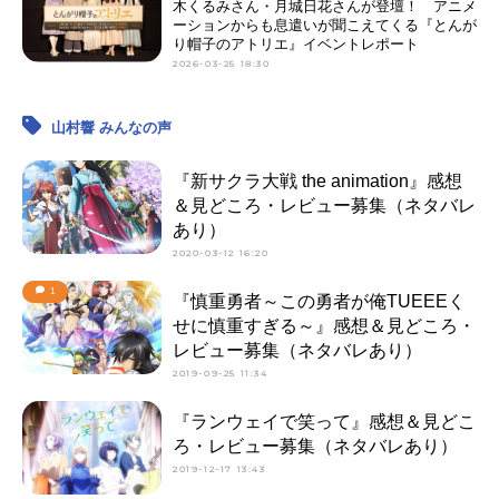
木くるみさん・月城日花さんが登壇！ アニメ
ーションからも息遣いが聞こえてくる『とんが
り帽子のアトリエ』イベントレポート
2026-03-25 18:30
山村響 みんなの声
『新サクラ大戦 the animation』感想
＆見どころ・レビュー募集（ネタバレ
あり）
2020-03-12 16:20
1
『慎重勇者～この勇者が俺TUEEEく
せに慎重すぎる～』感想＆見どころ・
レビュー募集（ネタバレあり）
2019-09-25 11:34
『ランウェイで笑って』感想＆見どこ
ろ・レビュー募集（ネタバレあり）
2019-12-17 13:43