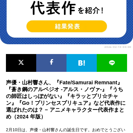
アニメ映画一覧
実写化映画一覧
今期アニメ曜日別一覧
春アニメ
夏アニメ
2024-02-10 00:00
秋アニメ
冬アニメ
男性声優/女性声優一覧
FOLLOW US
声優・山村響さん、『Fate/Samurai Remnant』
『蒼き鋼のアルペジオ -アルス・ノヴァ-』『うち
の師匠はしっぽがない』『キラッとプリ☆チャ
ン』『Go！プリンセスプリキュア』など代表作に
選ばれたのは？ − アニメキャラクター代表作まと
め（2024 年版）
2月10日は、声優・山村響さんの誕生日です。おめでとうござい