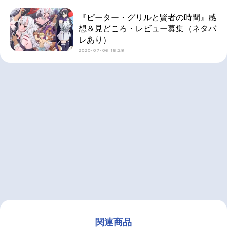
『ピーター・グリルと賢者の時間』感
想＆見どころ・レビュー募集（ネタバ
レあり）
2020-07-06 16:28
関連商品