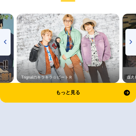
Trignalのキラキラ☆ビートＲ
森久
もっと見る