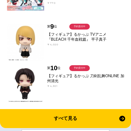
￥770
9
第
位
予約受付中
【フィギュア】るかっぷ TVアニメ
『BLEACH 千年血戦篇』 平子真子
￥4,020
10
第
位
予約受付中
【フィギュア】るかっぷ 刀剣乱舞ONLINE 加
州清光
￥4,301
すべて見る