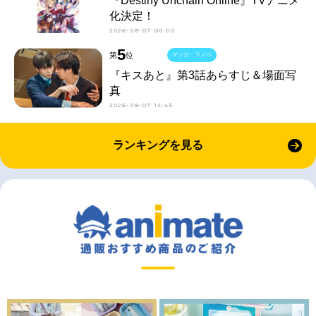
『Destiny Unchain Online』TVアニメ
化決定！
2026-08-07 00:00
5
第
位
マンガ・ラノベ
『キスあと』第3話あらすじ＆場面写
真
2026-08-07 14:45
ランキングを見る