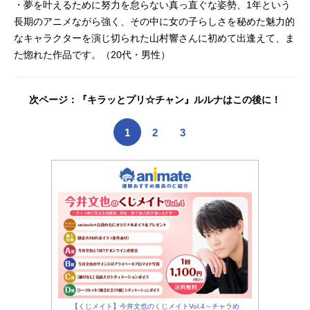
・夢を叶えるために努力を怠らない真っ直ぐな姿勢、1年という
ンセスプリキュア』に変身しちゃっ
長期のアニメながら強く、その中に女の子らしさを秘めた魅力的
た！！「つよさ・やさしさ・美し
なキャラクターを演じ切られた山村響さんに初めて出逢えて、ま
さ」をかねそなえた真のプリンセス
となり世界を救うこと…それが『プ
た惚れた作品です。（20代・男性）
リンセスプリキュア』の使命なんだ
って。夢のためにも、みんなを守る
次ページ：『キラッとプリ☆チャン』ルルナはこの後に！
ためにも悪いやつらに閉ざされた夢
の扉はわたしが開いてみせる！！作
品名Go！プリンセスプリキュア放送
1
2
3
形態TVアニメシリーズプリキュアス
ケジュール2015年2月1日（日）～20
16年1月31日（日）テレビ朝日にて
話数全50話キャスト春野はるか／キ
ュアフローラ：嶋村侑海藤みなみ／
キュアマーメイド：浅野真澄天ノ川
きらら／キュアトゥインクル：山村
響紅城...
【くじメイト】今井文也のくじメイトVol.4～チャラめ