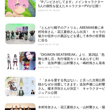
『#ゾンビさがしてます』メインキャラクター
5人の個性を捉えたキャラクターPVが公開！
2026-07-31 18:00
『とんがり帽子のアトリエ』ABEMA特番に本
村玲奈さん・花江夏樹さんら出演！ キャラの
魅力や役作りの裏話などを通して本作の世界観
に迫る
2026-05-21 17:25
『DIGIMON BEATBREAK』より、第29話「危
険な推し活」先行場面カット＆あらすじ到
着！ 追加声優に山村響さん・嶋村侑さん発表
2026-05-02 17:50
『「きみを愛する気はない」と言った次期公爵
様がなぜか溺愛してきます』追加声優に山村響
さん、榎木淳弥さんが決定！ キャラクタービ
ジュアル公開
2026-04-15 18:00
本村玲奈さん・花江夏樹さん・山村響さん・陽