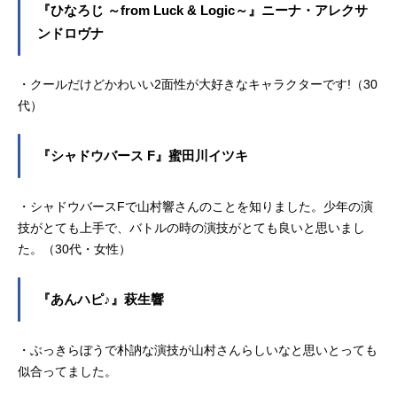
『ひなろじ ～from Luck & Logic～』ニーナ・アレクサ
ンドロヴナ
・クールだけどかわいい2面性が大好きなキャラクターです!（30
代）
『シャドウバース F』蜜田川イツキ
・シャドウバースFで山村響さんのことを知りました。少年の演
技がとても上手で、バトルの時の演技がとても良いと思いまし
た。（30代・女性）
『あんハピ♪』萩生響
・ぶっきらぼうで朴訥な演技が山村さんらしいなと思いとっても
似合ってました。