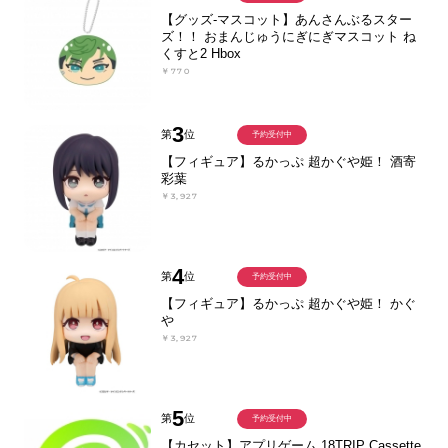
【グッズ-マスコット】あんさんぶるスター
ズ！！ おまんじゅうにぎにぎマスコット ね
くすと2 Hbox
￥770
3
第
位
予約受付中
【フィギュア】るかっぷ 超かぐや姫！ 酒寄
彩葉
￥3,927
4
第
位
予約受付中
【フィギュア】るかっぷ 超かぐや姫！ かぐ
や
￥3,927
5
第
位
予約受付中
【カセット】アプリゲーム 18TRIP Cassette