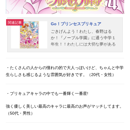
関連記事
Go！プリンセスプリキュア
ごきげんよう！わたし、春野はる
か！『ノーブル学園』に通う中学１
年生！！わたしには大切な夢がある
んだ。それはズバリ「プリンセスに
なること」！！大好きな絵本に出て
くるプリンセス…そんなステキな人
・たくさんの人からの憧れの的で大人っぽいけど、ちゃんと中学
に絶対なりたいの！昔『カナタ』と
生らしさも感じるような雰囲気が好きです。（20代・女性）
いう男の子とも、夢はあきらめない
って約束したんだ。新しい生活、が
んばっちゃうぞ～～！と思っていた
・プリキュアキャラの中でも一番輝く一番星!
ら、人々の夢を「扉」の中に閉ざし
絶望に染めてしまう悪いやつらが目
強く優しく美しい最高のキャラに最高のお声がマッチしてます。
の前に現れて……！！『プリンセス
（50代・男性）
パフューム』と、『カナタ』にもら
ってお守りにしていた『ドレスアッ
プキー』で、わたし、なんと『プリ