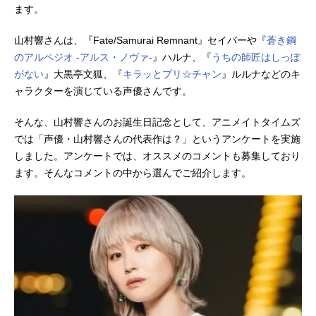
ます。
山村響さんは、『Fate/Samurai Remnant』セイバーや『
蒼き鋼
のアルペジオ -アルス・ノヴァ-
』ハルナ、『
うちの師匠はしっぽ
がない
』大黒亭文狐、『
キラッとプリ☆チャン
』ルルナなどのキ
ャラクターを演じている声優さんです。
そんな、山村響さんのお誕生日記念として、アニメイトタイムズ
では「声優・山村響さんの代表作は？」というアンケートを実施
しました。アンケートでは、オススメのコメントも募集しており
ます。そんなコメントの中から選んでご紹介します。