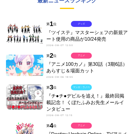
最新ニュースランキング
1
第
位
グッズ
『ツイステ』マスターシェフの新規ア
ート使用の商品が10/24発売
2026-08-07 12:50
2
第
位
アニメ
『アニメ100カノ』第30話（3期6話）
あらすじ＆場面カット
2026-08-06 18:55
3
第
位
マンガ・ラノベ
『チ●チ●デビルを追え！』最終回掲
載記念！ くぼたふみお先生メールイ
ンタビュー
2026-08-07 12:15
4
第
位
アニメ