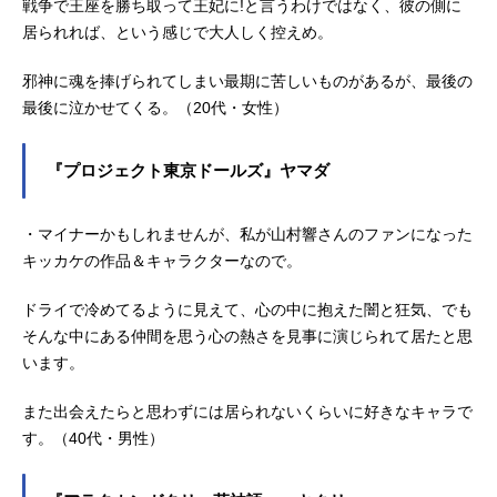
戦争で王座を勝ち取って王妃に!と言うわけではなく、彼の側に
居られれば、という感じで大人しく控えめ。
邪神に魂を捧げられてしまい最期に苦しいものがあるが、最後の
最後に泣かせてくる。（20代・女性）
『プロジェクト東京ドールズ』ヤマダ
・マイナーかもしれませんが、私が山村響さんのファンになった
キッカケの作品＆キャラクターなので。
ドライで冷めてるように見えて、心の中に抱えた闇と狂気、でも
そんな中にある仲間を思う心の熱さを見事に演じられて居たと思
います。
また出会えたらと思わずには居られないくらいに好きなキャラで
す。（40代・男性）