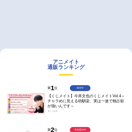
アニメイト
通販ランキング
1
第
位
発売中
【くじメイト】今井文也のくじメイトVol.4～
チャラめに見える幼馴染、実は一途で独占欲
が強いんです～
￥1,100
2
第
位
予約受付中