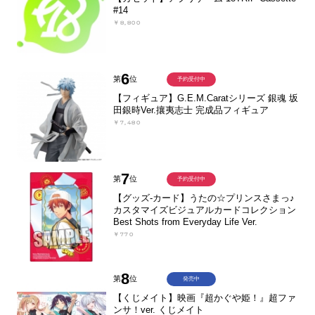
#14
￥8,800
6
第
位
予約受付中
【フィギュア】G.E.M.Caratシリーズ 銀魂 坂
田銀時Ver.攘夷志士 完成品フィギュア
￥7,480
7
第
位
予約受付中
【グッズ-カード】うたの☆プリンスさまっ♪
カスタマイズビジュアルカードコレクション
Best Shots from Everyday Life Ver.
￥770
8
第
位
発売中
【くじメイト】映画『超かぐや姫！』超ファ
ンサ！ver. くじメイト