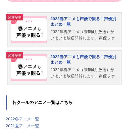
関連記事
2022春アニメも声優で観る！声優別
まとめ一覧
2022年春アニメ（来期4月放送）が
いよいよ放送開始します。声優ファ
ンの方に向けて、アニメイトタムズ
恒例の「アニメは声優さんで選んで
関連記事
2022春アニメも声優で観る！声優別
観ています！」をお届けします。テ
まとめ一覧
レビ番組表をくまなくチェックする
ことなく、ごひいきの声優さんたち
2022年春アニメ（来期4月放送）が
が、来期アニメのどの新番組に出演
いよいよ放送開始します。声優ファ
されるひと目で分かります！ぜひご
ンの方に向けて、アニメイトタムズ
活用してください！2022年06月15日
恒例の「アニメは声優さんで選んで
更新※データは、編集部調べです。
観ています！」をお届けします。テ
また、情報は記事公開時点のものに
レビ番組表をくまなくチェックする
各クールのアニメ一覧はこちら
なります。すべての情報を網羅して
ことなく、ごひいきの声優さんたち
いるわけではありません。タイトル
が、来期アニメのどの新番組に出演
2022冬アニメ一覧
のリンクはサイト内の作品ページに
されるひと目で分かります！ぜひご
2021夏アニメ一覧
飛びます。あなたのオススメの「202
活用してください！2022年06月15日