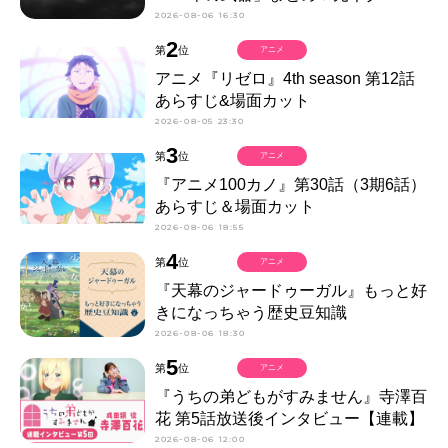
2026-08-06 16:30
2
第
位
アニメ
アニメ『リゼロ』4th season 第12話
あらすじ&場面カット
2026-08-05 23:30
3
第
位
アニメ
『アニメ100カノ』第30話（3期6話）
あらすじ＆場面カット
2026-08-06 18:55
4
第
位
アニメ
『天幕のジャードゥーガル』もっと好
きになっちゃう歴史豆知識
2026-08-06 18:30
5
第
位
アニメ
『うちの弟どもがすみません』寺澤百
花 第5話放送後インタビュー【連載】
2026-08-06 12:00