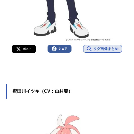
タグ画像まとめ
シェア
ポスト
蜜田川イツキ（CV：山村響）