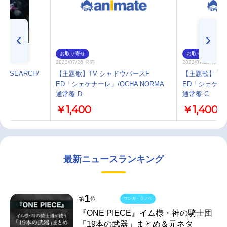
お取り寄せ
お取り寄せ
2023/07/26 発売
2023/07/26 発売
RESEARCH/
【主題歌】TV シャドウバースF
【主題歌】TV
定盤
ED「シェケナーレ」/OCHA NORMA
ED「シェケナー
通常盤 D
通常盤 C
￥1,400
￥1,400
最新ニュースランキング
1
第
位
マンガ・ラノベ
『ONE PIECE』イム様・神の騎士団
「19本の武器」まとめ＆元ネタ