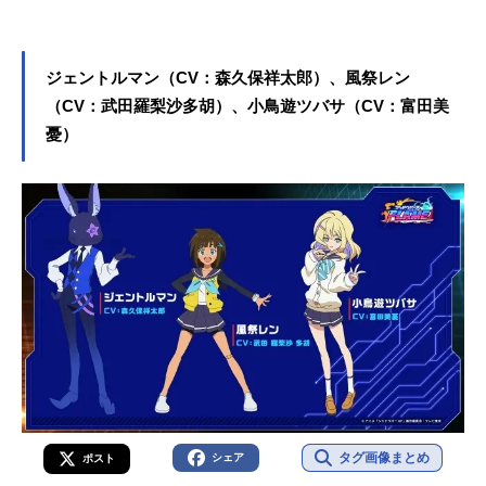
ジェントルマン（CV：森久保祥太郎）、風祭レン
（CV：武田羅梨沙多胡）、小鳥遊ツバサ（CV：富田美
憂）
タグ画像まとめ
シェア
ポスト