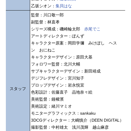
乙坂シオン：
集貝はな
監督：川口敬一郎
副監督：林直孝
シリーズ構成：磯崎輪太郎
赤尾でこ
アートディレクター：ぽんず
キャラクター原案：岡田学彌 みけぼし ヘス
ン おにねこ
キャラクターデザイン：原田大基
フォロワー監督：北川大輔
サブキャラクターデザイン：新田靖成
デジフレデザイン：宮川知子
プロップデザイン：岩永悦宜
スタッフ
色彩設計：佐藤直子 品地奈々絵
美術監督：鐘權濱
美術設定：緒川マミオ
モニターグラフィックス：sankaku
3DCGディレクター：大嶋慎介（DEEN DIGITAL）
撮影監督：中村雄太 浅川茂輝 越山麻彦