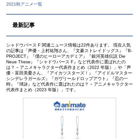
2021秋アニメ一覧
6夏アニメ」募集中！アンケート実施
更新※データは、編集部調べです。
中2026夏アニメのあなたのオススメ
また、情報は記事公開時点のものに
の作品募集中です。観たいと思って
なります。すべての情報を網羅して
最新記事
いる注目の作品を教えてください。
いるわけではありません。タイトル
もっとも、注目している作品には、
のリンクはサイト内の作品ページに
あなたの推しのコメントもお待ちし
飛びます。あなたのオススメの「202
シャドウバース F 関連ニュース情報は22件あります。 現在人気
ております。2026夏アニメのオスス
6夏アニメ」募集中！アンケート実施
の記事は「声優・上村祐翔さん、『文豪ストレイドッグス』『B-
メ【投票する】関連記事2026夏アニ
中2026夏アニメのあなたのオススメ
PROJECT』『僕のヒーローアカデミア』『銀河英雄伝説 Die
メ「2026夏アニメ」が7月より放送
の作品募集中です。観たいと思って
Neue These』『シャドウバース F』など代表作に選ばれたの
開始。人気作の続編や期待のオリジ
いる注目の作品を教えてください。
は？ − アニメキャラクター代表作まとめ（2022 年版）」や「声
ナル作品まで勢揃い！新作アニメの
もっとも、注目している作品には、
優・富田美憂さん、『アイカツスターズ！』『アイドルマスター
シンデレラガールズ』『ガヴリールドロップアウト』『忍の一
キービジュアル画像や出演するキャ
あなたの推しのコメントもお待ちし
時』『球詠』など代表作に選ばれたのは？ − アニメキャラクター
スト声優情報などをまとめて「2026
ております。2026夏アニメのオスス
代表作まとめ（2023 年版）」です。
夏アニメ新番組一覧」をお届けしま
メ【投票する】関連記事2026夏アニ
す！2026秋アニメ＞＞＜＜2026春ア
メ「2026夏アニメ」が7月より放送
ニメ男性・あ行青山穣（あおやま...
開始。人気作の続編や期待のオリジ
ナル作品まで勢揃い！新作アニメの
キービジュアル画像や出演するキャ
スト声優情報などをまとめて「2026
夏アニメ新番組一覧」をお届けしま