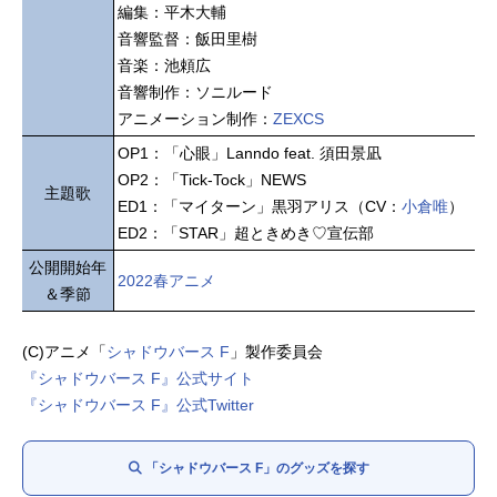
編集：平木大輔
音響監督：飯田里樹
音楽：池頼広
音響制作：ソニルード
アニメーション制作：
ZEXCS
OP1：「心眼」Lanndo feat. 須田景凪
OP2：「Tick-Tock」NEWS
主題歌
ED1：「マイターン」黒羽アリス（CV：
小倉唯
）
ED2：「STAR」超ときめき♡宣伝部
公開開始年
2022春アニメ
＆季節
(C)アニメ「
シャドウバース F
」製作委員会
『シャドウバース F』公式サイト
『シャドウバース F』公式Twitter
「シャドウバース F」のグッズを探す