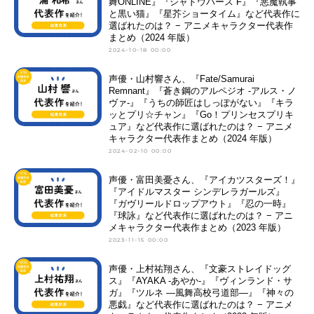
舞ONLINE』『シャドウバース F』『悪魔執事
と黒い猫』『星芥ショータイム』など代表作に
選ばれたのは？ − アニメキャラクター代表作
まとめ（2024 年版）
2024-10-18 00:00
声優・山村響さん、『Fate/Samurai
Remnant』『蒼き鋼のアルペジオ -アルス・ノ
ヴァ-』『うちの師匠はしっぽがない』『キラ
ッとプリ☆チャン』『Go！プリンセスプリキ
ュア』など代表作に選ばれたのは？ − アニメ
キャラクター代表作まとめ（2024 年版）
2024-02-10 00:00
声優・富田美憂さん、『アイカツスターズ！』
『アイドルマスター シンデレラガールズ』
『ガヴリールドロップアウト』『忍の一時』
『球詠』など代表作に選ばれたのは？ − アニ
メキャラクター代表作まとめ（2023 年版）
2023-11-15 00:00
声優・上村祐翔さん、『文豪ストレイドッグ
ス』『AYAKA ‐あやか‐』『ヴィンランド・サ
ガ』『ツルネ ―風舞高校弓道部―』『神々の
悪戯』など代表作に選ばれたのは？ − アニメ