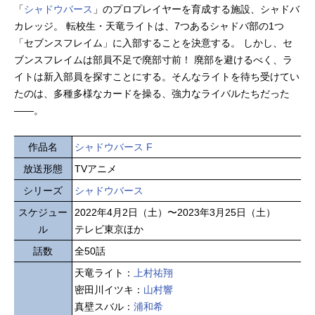
「
シャドウバース
」のプロプレイヤーを育成する施設、シャドバ
カレッジ。 転校生・天竜ライトは、7つあるシャドバ部の1つ
「セブンスフレイム」に入部することを決意する。 しかし、セ
ブンスフレイムは部員不足で廃部寸前！ 廃部を避けるべく、ラ
イトは新入部員を探すことにする。そんなライトを待ち受けてい
たのは、多種多様なカードを操る、強力なライバルたちだった
――。
作品名
シャドウバース F
放送形態
TVアニメ
シリーズ
シャドウバース
スケジュー
2022年4月2日（土）〜2023年3月25日（土）
ル
テレビ東京ほか
話数
全50話
天竜ライト：
上村祐翔
密田川イツキ：
山村響
真壁スバル：
浦和希