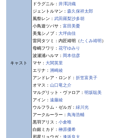
ドラグニル：
井澤詩織
ジェントルマン：
森久保祥太郎
風祭レン：
武田羅梨沙多胡
小鳥遊ツバサ：
富田美憂
美鬼シノブ：
大坪由佳
雷同タツミ：内匠靖明（
たくみ靖明
）
母嶋フワリ：
花守ゆみり
波瀬浦ハルマ：
岡本信彦
キャスト
マヤ：
大関英里
エリナ：
洲崎綾
アンドレア・ロンド：
折笠富美子
オマス：
山口竜之介
マルグリット・ヴァロア：
明坂聡美
アイン：
遠藤綾
ウルフラム・ゼルガ：
緑川光
アークルーラー：
鳥海浩輔
黒羽アリス：
小倉唯
白銀ミカド：
榊原優希
邪星リョウガ：
逢坂良太