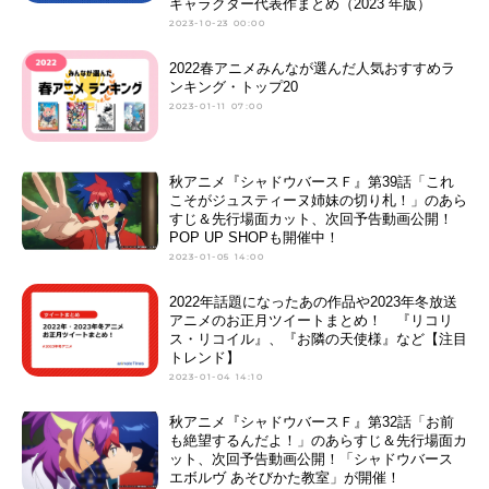
キャラクター代表作まとめ（2023 年版）
2023-10-23 00:00
2022春アニメみんなが選んだ人気おすすめラ
ンキング・トップ20
2023-01-11 07:00
秋アニメ『シャドウバースＦ』第39話「これ
こそがジュスティーヌ姉妹の切り札！」のあら
すじ＆先行場面カット、次回予告動画公開！
POP UP SHOPも開催中！
2023-01-05 14:00
2022年話題になったあの作品や2023年冬放送
アニメのお正月ツイートまとめ！ 『リコリ
ス・リコイル』、『お隣の天使様』など【注目
トレンド】
2023-01-04 14:10
秋アニメ『シャドウバースＦ』第32話「お前
も絶望するんだよ！」のあらすじ＆先行場面カ
ット、次回予告動画公開！「シャドウバース
エボルヴ あそびかた教室」が開催！