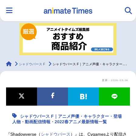
HOME
ランキング
アニメ
声優
ラジオ
みんなの声
グッズ
映画
animateTimes
シャドウバース F
シャドウバース F｜アニメ声優・キャラクター・登場人物・動画配信情報・2022春アニメ最新情報一覧
更新：2026-03-26
マンガ・ラノベ
ゲーム・アプリ
音楽
コスプレ
2.5次元
配信・Vtuber
トレンド
無料マンガ
シャドウバース F｜アニメ声優・キャラクター・登場
最新記事一覧
人物・動画配信情報・2022春アニメ最新情報一覧
アニメ記事一覧
声優記事一覧
『Shadowverse（
シャドウバース
）』は、Cygamesより配信さ