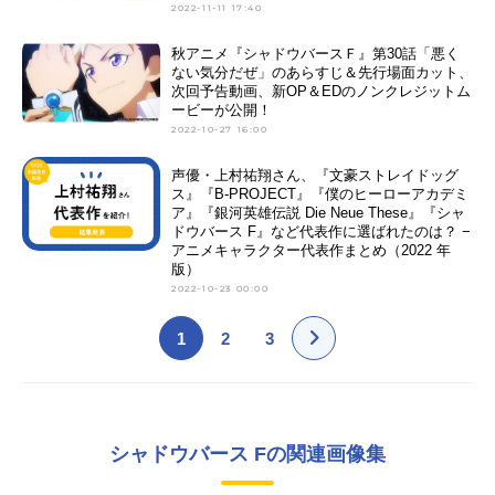
2022-11-11 17:40
秋アニメ『シャドウバースＦ』第30話「悪く
ない気分だぜ」のあらすじ＆先行場面カット、
次回予告動画、新OP＆EDのノンクレジットム
ービーが公開！
2022-10-27 16:00
声優・上村祐翔さん、『文豪ストレイドッグ
ス』『B-PROJECT』『僕のヒーローアカデミ
ア』『銀河英雄伝説 Die Neue These』『シャ
ドウバース F』など代表作に選ばれたのは？ −
アニメキャラクター代表作まとめ（2022 年
版）
2022-10-23 00:00
1
2
3
シャドウバース Fの関連画像集