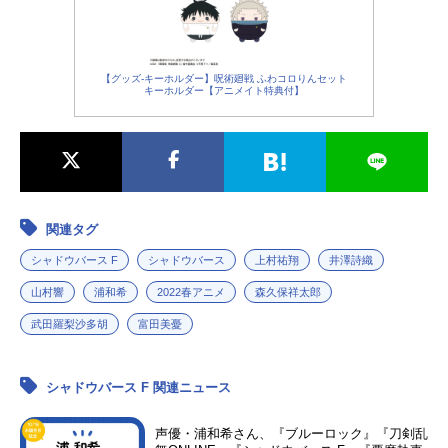
す！2026秋アニメ＞＞＜＜2026春ア
ニメ男性・あ行青山穣（あおやま...
【グッズ-キーホルダー】呪術廻戦 ふわコロりんセット
キーホルダー【アニメイト特典付】
関連タグ
シャドウバース F
シャドウバース
上村祐翔
井澤詩織
山村響
浦和希
2022春アニメ
森久保祥太郎
武田羅梨沙多胡
富田美憂
シャドウバース F 関連ニュース
声優・浦和希さん、『ブルーロック』『刀剣乱