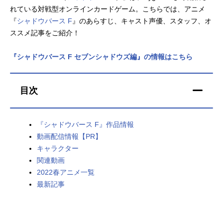
れている対戦型オンラインカードゲーム。こちらでは、アニメ
アニメ映画一覧
実写化映画一覧
『
シャドウバース F
』のあらすじ、キャスト声優、スタッフ、オ
ススメ記事をご紹介！
今期アニメ曜日別一覧
『シャドウバース F セブンシャドウズ編』の情報はこちら
春アニメ
夏アニメ
秋アニメ
冬アニメ
目次
男性声優/女性声優一覧
『シャドウバース F』作品情報
FOLLOW US
動画配信情報【PR】
キャラクター
関連動画
2022春アニメ一覧
最新記事