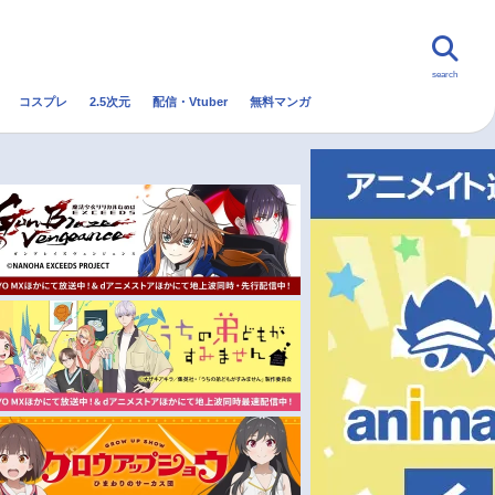
search
コスプレ
2.5次元
配信・Vtuber
無料マンガ
んなの声
グッズ
映画
・Vtuber
トレンド
無料マンガ
秋アニメ
冬アニメ