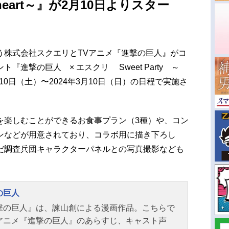
ur heart～』が2月10日よりスター
う株式会社スクエリとTVアニメ『進撃の巨人』がコ
進撃の巨人 × エスクリ Sweet Party ～
24年2月10日（土）〜2024年3月10日（日）の日程で実施さ
を楽しむことができるお食事プラン（3種）や、コン
ンなどが用意されており、コラボ用に描き下ろし
だ調査兵団キャラクターパネルとの写真撮影なども
の巨人
撃の巨人』は、諫山創による漫画作品。こちらで
アニメ『進撃の巨人』のあらすじ、キャスト声