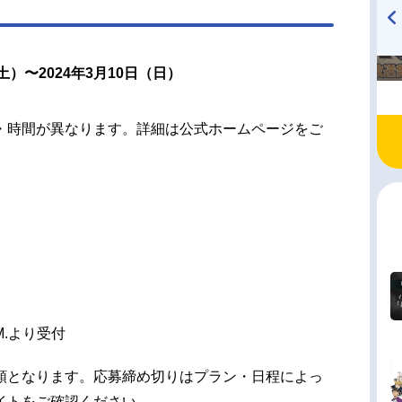
TVアニメ『戦隊大失格』
ハイキュー!! 烏野高校放送部!
radio 大直会 2nd season
土）〜2024年3月10日（日）
・時間が異なります。詳細は公式ホームページをご
.M.より受付
順となります。応募締め切りはプラン・日程によっ
イトをご確認ください。