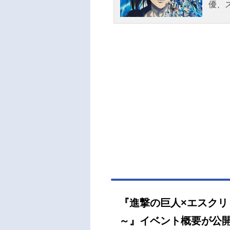
優、
『進撃の巨人×エスクリ Swee
～』イベント概要が公