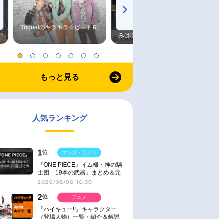
Trignalのキラキラ☆ビートＲ
森久保祥太郎×浪川大輔 つま
みは塩だけ
もっと見る
人気ランキング
1
位
マンガ・ラノベ
『ONE PIECE』イム様・神の騎
士団「19本の武器」まとめ＆元
ネタ
2026/08/06 16:30
2
位
アニメ
『ハイキュー!!』キャラクター
（登場人物）一覧・紹介＆解説