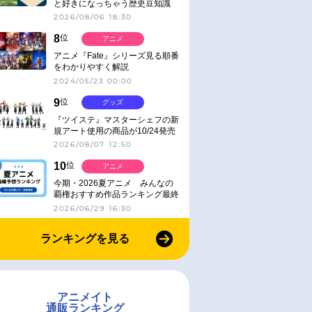
と好きになっちゃう歴史豆知識
2026/08/06 18:30
8
位
アニメ
アニメ『Fate』シリーズ見る順番
をわかりやすく解説
2024/05/23 00:00
9
位
グッズ
『ツイステ』マスターシェフの新
規アート使用の商品が10/24発売
2026/08/07 12:50
10
位
アニメ
今期・2026夏アニメ みんなの
覇権おすすめ作品ランキング最終
結果発表！
2026/06/29 16:30
ランキングを見る
アニメイト
通販ランキング