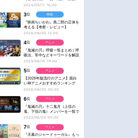
2024/03/11 16:00
3
位
映画
『映画ちいかわ』島二郎の正体を
考える【考察・レビュー】
2026/08/03 12:00
4
位
アニメ
『鬼滅の刃』呼吸一覧まとめ｜呼
吸法、常中などキーワードを解説
2023/06/15 19:00
5
位
アニメ
【2026年版流行のアニメ】面白
い神アニメおすすめランキング
【名作・話題作】｜ジャンル別人
2026/08/02 00:00
気作品をピックアップ
6
位
アニメ
『鬼滅の刃』十二鬼月（上弦の
鬼、下弦の鬼）メンバーを一覧で
紹介＆解説（登場鬼の情報まと
2023/06/20 00:00
め）
7
位
アニメ
『天幕のジャードゥーガル』もっ