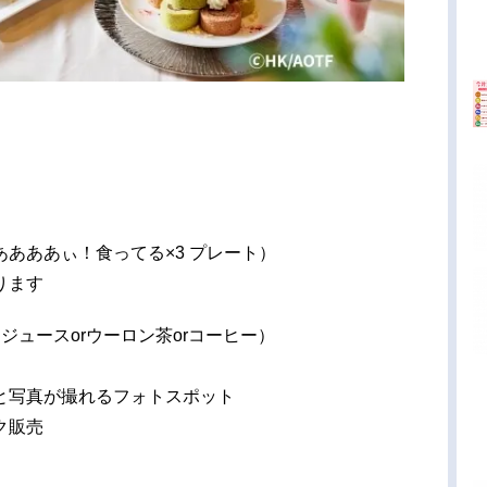
あああぃ！食ってる×3 プレート）
ります
ジュースorウーロン茶orコーヒー）
と写真が撮れるフォトスポット
ク販売