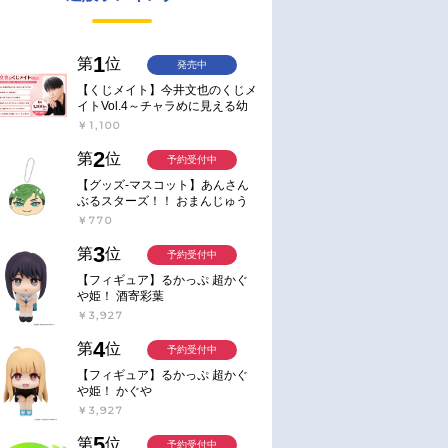
1
第
位
発売中
【くじメイト】今井文也のくじメ
イトVol.4～チャラめに見える幼
馴染、実は一途で独占欲が強いん
￥1,100
です～
2
第
位
予約受付中
【グッズ-マスコット】あんさん
ぶるスターズ！！ おまんじゅう
にぎにぎマスコット ねくすと2
￥770
Hbox
3
第
位
予約受付中
【フィギュア】るかっぷ 超かぐ
や姫！ 酒寄彩葉
￥3,927
4
第
位
予約受付中
【フィギュア】るかっぷ 超かぐ
や姫！ かぐや
￥3,927
5
第
位
予約受付中