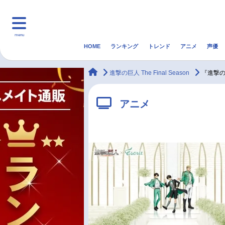
menu
HOME
ランキング
トレンド
アニメ
声優
HOME
ランキング
アニ
animateTimes
進撃の巨人 The Final Season
『進撃の巨
マンガ・ラノベ
ゲーム・アプリ
音楽
アニメ
最新記事一覧
アニメ記事一覧
声優記事一覧