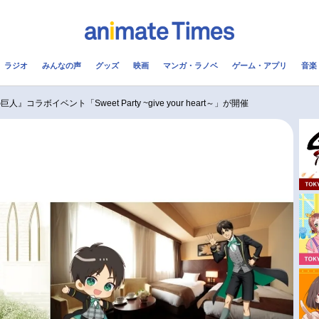
ラジオ
みんなの声
グッズ
映画
マンガ・ラノベ
ゲーム・アプリ
音楽
メ
声優
ラジオ
み
人』コラボイベント「Sweet Party ~give your heart～」が開催
コスプレ
2.5次元
配信
アニメ映画一覧
今期アニメ曜日別一覧
実写化映画一覧
春アニメ
男性声優/女性声優一覧
夏アニメ
FOLLOW US