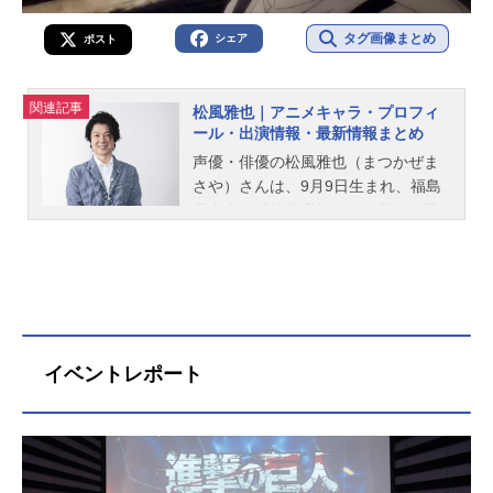
タグ画像まとめ
シェア
ポスト
関連記事
松風雅也｜アニメキャラ・プロフィ
ール・出演情報・最新情報まとめ
声優・俳優の松風雅也（まつかぜま
さや）さんは、9月9日生まれ、福島
県出身。『桜蘭高校ホスト部』の鳳
鏡夜役をはじめ、『DEATH NOTE』
の魅上照役など、人気作品のキャラ
クターを多く演じています。こちら
では、松風雅也さんのオススメ記事
をご紹介！
イベントレポート