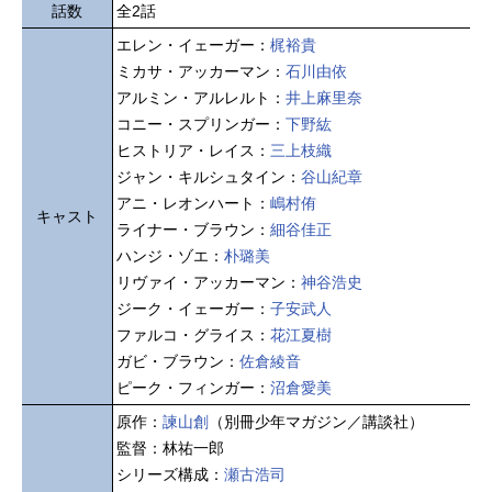
話数
全2話
エレン・イェーガー：
梶裕貴
ミカサ・アッカーマン：
石川由依
アルミン・アルレルト：
井上麻里奈
コニー・スプリンガー：
下野紘
ヒストリア・レイス：
三上枝織
ジャン・キルシュタイン：
谷山紀章
アニ・レオンハート：
嶋村侑
キャスト
ライナー・ブラウン：
細谷佳正
ハンジ・ゾエ：
朴璐美
リヴァイ・アッカーマン：
神谷浩史
ジーク・イェーガー：
子安武人
ファルコ・グライス：
花江夏樹
ガビ・ブラウン：
佐倉綾音
ピーク・フィンガー：
沼倉愛美
原作：
諫山創
（別冊少年マガジン／講談社）
監督：林祐一郎
シリーズ構成：
瀬古浩司