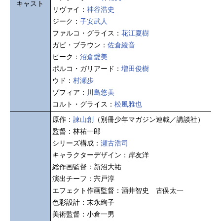
キャスト
リヴァイ：
神谷浩史
ジーク：
子安武人
ファルコ・グライス：
花江夏樹
ガビ・ブラウン：
佐倉綾音
ピーク：
沼倉愛美
ポルコ・ガリアード：
増田俊樹
ウド：
村瀬歩
ゾフィア：
川島悠美
コルト・グライス：
松風雅也
原作：
諫山創
（別冊少年マガジン連載／講談社）
監督：林祐一郎
シリーズ構成：
瀬古浩司
キャラクターデザイン：岸友洋
総作画監督：新沼大祐
演出チーフ：宍戸淳
エフェクト作画監督：酒井智史 古俣太一
色彩設計：末永絢子
美術監督：小倉一男