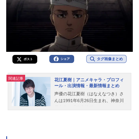
タグ画像まとめ
シェア
ポスト
関連記事
花江夏樹｜アニメキャラ・プロフィ
ール・出演情報・最新情報まとめ
声優の花江夏樹（はなえなつき）さ
んは1991年6月26日生まれ、神奈川
県出身。『東京喰種トーキョーグー
ル』の金木研役をはじめ、『鬼滅の
刃』の竈門炭治郎役など、人気作品
のキャラクターを多く演じていま
す。こちらでは、花江夏樹さんのオ