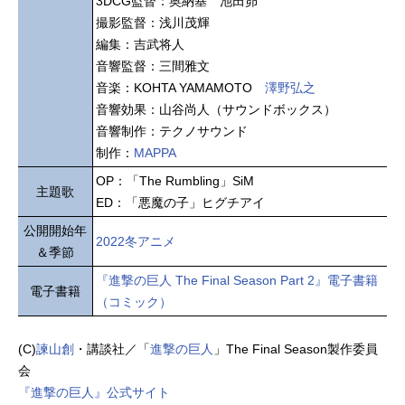
3DCG監督：奥納基 池田昴
撮影監督：浅川茂輝
編集：吉武将人
音響監督：三間雅文
音楽：KOHTA YAMAMOTO
澤野弘之
音響効果：山谷尚人（サウンドボックス）
音響制作：テクノサウンド
制作：
MAPPA
OP：「The Rumbling」SiM
主題歌
ED：「悪魔の子」ヒグチアイ
公開開始年
2022冬アニメ
＆季節
『進撃の巨人 The Final Season Part 2』電子書籍
電子書籍
（コミック）
(C)
諫山創
・講談社／「
進撃の巨人
」The Final Season製作委員
会
『進撃の巨人』公式サイト