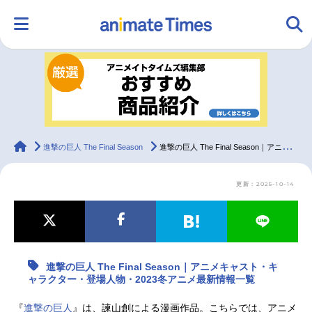
HOME
ランキング
アニメ
声優
ラジオ
みんなの声
グッズ
映画
animateTimes
進撃の巨人 The Final Season
進撃の巨人 The Final Season｜アニメキャスト・キャラクター・登場人物・2023冬アニメ最新情報一覧
更新：2025-10-14
マンガ・ラノベ
ゲーム・アプリ
音楽
コスプレ
2.5次元
配信・Vtuber
トレンド
無料マンガ
進撃の巨人 The Final Season｜アニメキャスト・キ
最新記事一覧
ャラクター・登場人物・2023冬アニメ最新情報一覧
アニメ記事一覧
声優記事一覧
『
進撃の巨人
』は、諫山創による漫画作品。こちらでは、アニメ