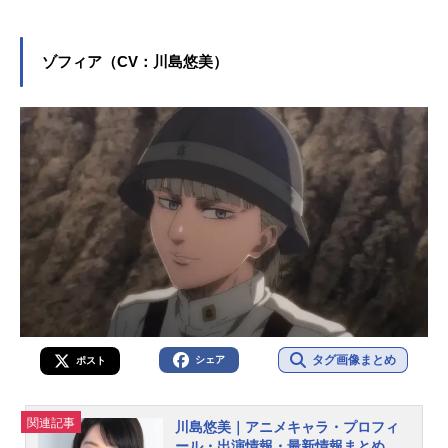
のキャラクターを多く演じていま
す。こちらでは、村瀬歩さんのオス
スメ記事をご紹介！
ゾフィア（CV：川島悠美）
タグ画像まとめ
シェア
ポスト
関連記事
川島悠美｜アニメキャラ・プロフィ
ール・出演情報・最新情報まとめ