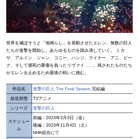
世界を滅ぼそうと「地鳴らし」を発動させたエレン。無数の巨人
たちが進撃を開始し、あらゆるものを踏み潰していく。 ミカ
サ、アルミン、ジャン、コニー、ハンジ、ライナー、アニ、ピー
ク、そして瀕死の重傷を負ったリヴァイ……。残されたものたち
がエレンを止めるため最後の戦いに挑む。
作品名
進撃の巨人 The Final Season
完結編
放送形態
TVアニメ
シリーズ
進撃の巨人
前編：2023年3月3日（金）
スケジュー
後編：2023年11月4日（土）
ル
NHK総合にて