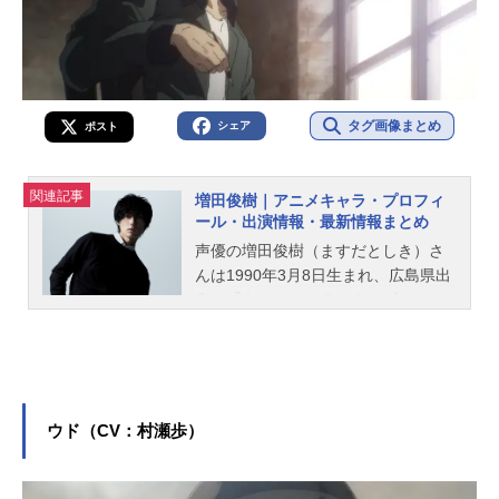
タグ画像まとめ
シェア
ポスト
関連記事
増田俊樹｜アニメキャラ・プロフィ
ール・出演情報・最新情報まとめ
声優の増田俊樹（ますだとしき）さ
んは1990年3月8日生まれ、広島県出
身。『あんさんぶるスターズ！！』
の朔間零役をはじめ、『アイドリッ
シュセブン』の和泉一織役など、人
気作品のキャラクターを多く演じて
います。こちらでは、増田俊樹さん
のオススメ記事をご紹介！
ウド（CV：村瀬歩）