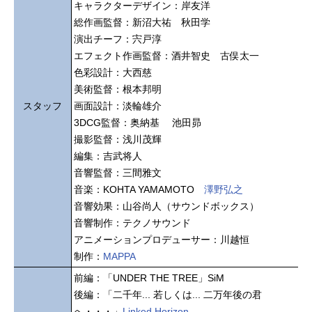
キャラクターデザイン：岸友洋
総作画監督：新沼大祐 秋田学
演出チーフ：宍戸淳
エフェクト作画監督：酒井智史 古俣太一
色彩設計：大西慈
美術監督：根本邦明
スタッフ
画面設計：淡輪雄介
3DCG監督：奥納基 池田昴
撮影監督：浅川茂輝
編集：吉武将人
音響監督：三間雅文
音楽：KOHTA YAMAMOTO
澤野弘之
音響効果：山谷尚人（サウンドボックス）
音響制作：テクノサウンド
アニメーションプロデューサー：川越恒
制作：
MAPPA
前編：「UNDER THE TREE」SiM
後編：「二千年... 若しくは... 二万年後の君
へ・・・」
Linked Horizon