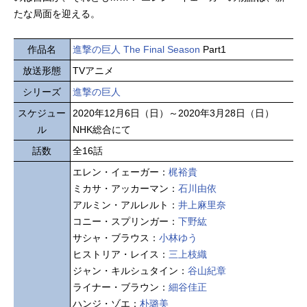
たな局面を迎える。
作品名
進撃の巨人 The Final Season
Part1
放送形態
TVアニメ
シリーズ
進撃の巨人
スケジュー
2020年12月6日（日）～2020年3月28日（日）
ル
NHK総合にて
話数
全16話
エレン・イェーガー：
梶裕貴
ミカサ・アッカーマン：
石川由依
アルミン・アルレルト：
井上麻里奈
コニー・スプリンガー：
下野紘
サシャ・ブラウス：
小林ゆう
ヒストリア・レイス：
三上枝織
ジャン・キルシュタイン：
谷山紀章
ライナー・ブラウン：
細谷佳正
ハンジ・ゾエ：
朴璐美