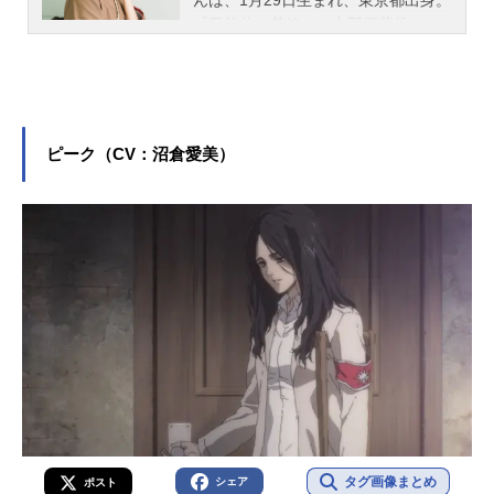
『五等分の花嫁』の中野四葉役をは
じめ、『僕のヒーローアカデミア』
の麗日お茶子役など、人気作品のキ
ャラクターを多く演じています。こ
ちらでは、佐倉綾音さんのオススメ
記事をご紹介！
ピーク（CV：沼倉愛美）
タグ画像まとめ
シェア
ポスト