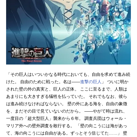
「その巨人はいついかなる時代においても、自由を求めて進み続
けた。 自由のために戦った。名は――
進撃の巨人
」 ついに明か
された壁の外の真実と、巨人の正体。 ここに至るまで、人類は
あまりにも大きすぎる犠牲を払っていた。 それでもなお、彼ら
は進み続けなければならない。 壁の外にある海を、自由の象徴
を、まだその目で見ていないのだから。 ――やがて時は流れ、
一度目の「超大型巨人」襲来から６年。 調査兵団はウォール・
マリア外への壁外調査を敢行する。 「壁の向こうには海があっ
て、海の向こうには自由がある。ずっとそう信じてた……」 壁