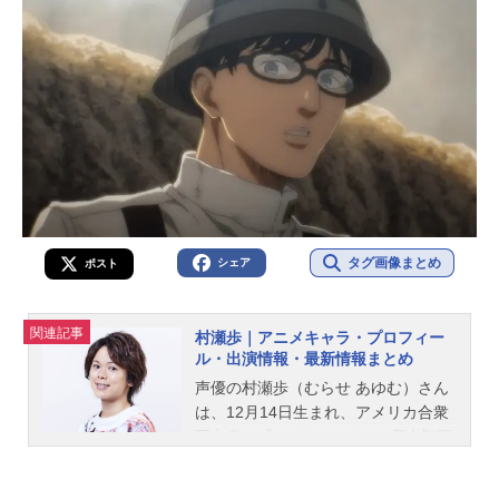
タグ画像まとめ
シェア
ポスト
関連記事
村瀬歩｜アニメキャラ・プロフィー
ル・出演情報・最新情報まとめ
声優の村瀬歩（むらせ あゆむ）さん
は、12月14日生まれ、アメリカ合衆
国出身。『ハイキュー!!』の日向翔陽
役をはじめ、『魔入りました！入間
くん』の鈴木入間役など、人気作品