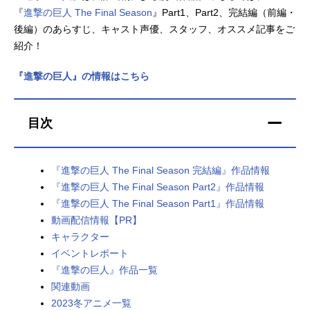
『
進撃の巨人 The Final Season
』Part1、Part2、完結編（前編・
アニメ映画一覧
実写化映画一覧
後編）のあらすじ、キャスト声優、スタッフ、オススメ記事をご
紹介！
今期アニメ曜日別一覧
『進撃の巨人』の情報はこちら
春アニメ
夏アニメ
秋アニメ
冬アニメ
目次
男性声優/女性声優一覧
『進撃の巨人 The Final Season 完結編』作品情報
FOLLOW US
『進撃の巨人 The Final Season Part2』作品情報
『進撃の巨人 The Final Season Part1』作品情報
動画配信情報【PR】
キャラクター
イベントレポート
『進撃の巨人』作品一覧
関連動画
2023冬アニメ一覧