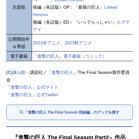
主題歌
後編（各話版）OP：「最後の巨人」
Linked
Horizon
後編（各話版）ED：「いってらっしゃい」
ヒグチ
アイ
公開開始年
2023冬アニメ
、
2023秋アニメ
＆季節
電子書籍
『進撃の巨人』電子書籍（コミック）
(C)
諫山創
・講談社／「
進撃の巨人
」The Final Season製作委員
会
『進撃の巨人』公式サイト
『進撃の巨人』公式Twitter
「進撃の巨人 The Final Season 完結編」のグッズを探す
『進撃の巨人 The Final Season Part2』作品