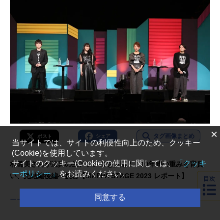
×
タグ画像まとめ
シェア
ポスト
当サイトでは、サイトの利便性向上のため、クッキー
(Cookie)を使用しています。
サイトのクッキー(Cookie)の使用に関しては、
「クッキ
朴璐美さんが迫真の生アフレコを披露！ 10年間の重みを背負
ーポリシー」
をお読みください。
い、完結編後編へ挑む【MAPPA STAGE 2023 レポート】
目次
同意する
ーー記事はこちら