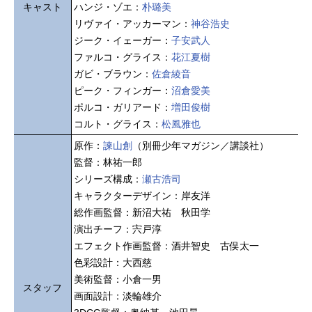
キャスト
ハンジ・ゾエ：
朴璐美
リヴァイ・アッカーマン：
神谷浩史
ジーク・イェーガー：
子安武人
ファルコ・グライス：
花江夏樹
ガビ・ブラウン：
佐倉綾音
ピーク・フィンガー：
沼倉愛美
ポルコ・ガリアード：
増田俊樹
コルト・グライス：
松風雅也
原作：
諫山創
（別冊少年マガジン／講談社）
監督：林祐一郎
シリーズ構成：
瀬古浩司
キャラクターデザイン：岸友洋
総作画監督：新沼大祐 秋田学
演出チーフ：宍戸淳
エフェクト作画監督：酒井智史 古俣太一
色彩設計：大西慈
美術監督：小倉一男
スタッフ
画面設計：淡輪雄介