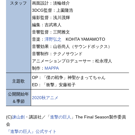
スタッフ
画面設計：淡輪雄介
3DCG監督：上薗隆浩
撮影監督：浅川茂輝
編集：吉武将人
音響監督：三間雅文
音楽：
澤野弘之
KOHTA YAMAMOTO
音響効果：山谷尚人（サウンドボックス）
音響制作：テクノサウンド
アニメーションプロデューサー：松永理人
制作：
MAPPA
OP：「僕の戦争」神聖かまってちゃん
主題歌
ED：「衝撃」安藤裕子
公開開始年
2020秋アニメ
＆季節
(C)
諫山創
・講談社／「
進撃の巨人
」The Final Season製作委員
会
『進撃の巨人』公式サイト