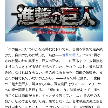
「その巨人はいついかなる時代においても、自由を求めて進み続
けた。自由のために戦った。名は――
進撃の巨人
」 ついに明か
された壁の外の真実と、巨人の正体。ここに至るまで、人類はあ
まりにも大きすぎる犠牲を払っていた。それでもなお、彼らは進
み続けなければならない。壁の外にある海を、自由の象徴を、ま
だその目で見ていないのだから。 ――やがて時は流れ、一度目
の「超大型巨人」襲来から6年。調査兵団はウォール・マリア外
への壁外調査を敢行する。 「壁の向こうには海があって、海の
向こうには自由がある。ずっとそう信じてた……」 壁の中の人
類が、初めて辿り着いた海。果てしなく広がる水平線の先にある
のは自由か、それとも……？ エレン・イェーガーの物語は、新