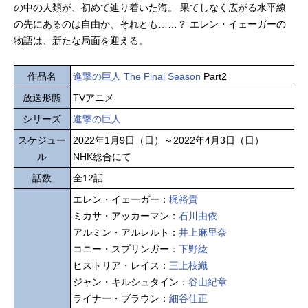
の中の人類が、初めて辿り着いた海。 果てしなく広がる水平線
の先にあるのは自由か、それとも……？ エレン・イェーガーの
物語は、新たな局面を迎える。
作品名
進撃の巨人 The Final Season
Part2
放送形態
TVアニメ
シリーズ
進撃の巨人
スケジュー
2022年1月9日（日）～2022年4月3日（日）
ル
NHK総合にて
話数
全12話
エレン・イェーガー：
梶裕貴
ミカサ・アッカーマン：
石川由依
アルミン・アルレルト：
井上麻里奈
コニー・スプリンガー：
下野紘
ヒストリア・レイス：
三上枝織
ジャン・キルシュタイン：
谷山紀章
ライナー・ブラウン：
細谷佳正