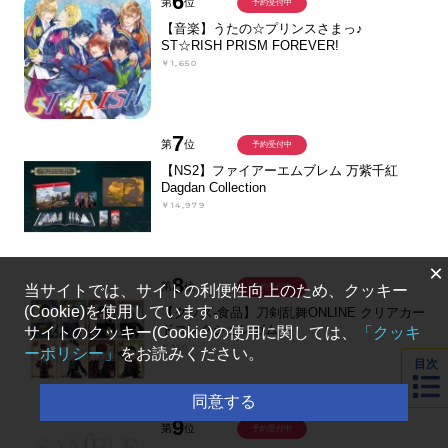
6
第
位
予約受付中
【音楽】うたの☆プリンスさまっ♪
ST☆RISH PRISM FOREVER!
￥1,650
7
第
位
予約受付中
【NS2】ファイアーエムブレム 万紫千紅
Dagdan Collection
￥14,979
×
8
第
位
当サイトでは、サイトの利便性向上のため、クッキー
予約受付中
(Cookie)を使用しています。
【グッズ-食品】刀剣乱舞ONLINE クリアカー
ドコレクションガム
サイトのクッキー(Cookie)の使用に関しては、
「クッキ
￥220
ーポリシー」
をお読みください。
目次
同意する
9
第
位
予約受付中