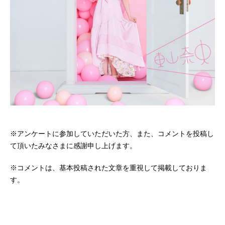
※アンケートに参加していただいた方、また、コメントを投稿し
て頂いたみなさまに感謝申し上げます。
※コメントは、基本投稿された文章を重視して掲載しておりま
す。