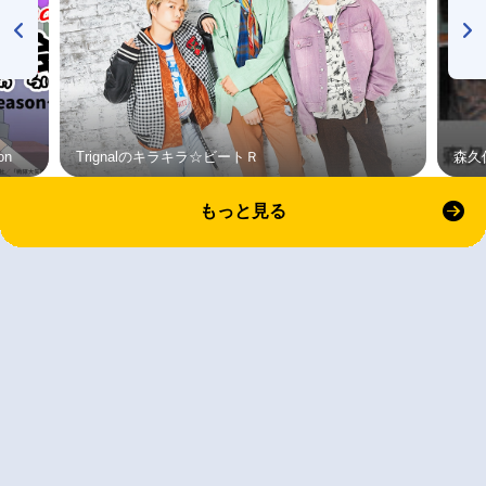
on
Trignalのキラキラ☆ビートＲ
森久
もっと見る