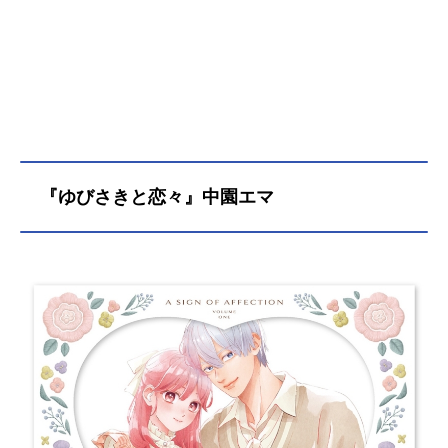
タレット：田中真奈美小路綾：種田
梨沙猪熊陽子：内山夕実九条カレ
ン：東山奈央大宮勇：田村ゆかり烏
丸先生：佐藤聡美スタッフ監督：天
衝シリーズ構成：綾奈ゆにこキャラ
クターデザイン：植田和幸色彩設
計：歌川律子美術監督：柴田千佳子
撮影監督：宋賢大編集：武宮むつみ
『ゆびさきと恋々』中園エマ
音響監督：明田川仁音楽：川田瑠夏
音楽制作：フライングドッグアニメ
ーション制作：Studio五組プロデュ
ース：GENCO主題歌OP：「Jumpin
g!!」R...