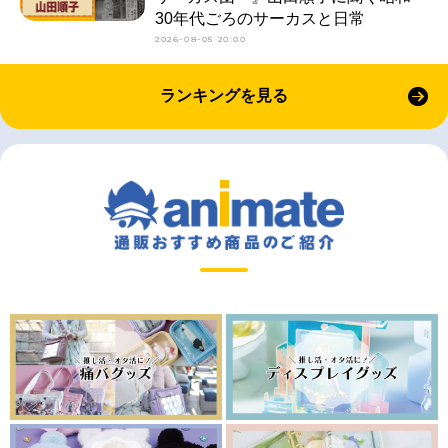
30年代ごろのサーカスと日常
2026-08-05 20:00
ランキングを見る