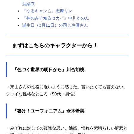
浜結衣
『ゆるキャン△』志摩リン
『神のみぞ知るセカイ』中川かのん
誕生日（3月11日）の同じ声優さん
まずはこちらのキャラクターから！
『色づく世界の明日から』川合胡桃
・東山さんの性格に近いように感じた。言いたくても言えない、
シャイな性格なところ（50代・男性）
『響け！ユーフォニアム』傘木希美
・みぞれに対しての複雑な思い、嫉妬、憧れを素晴らしい解釈と