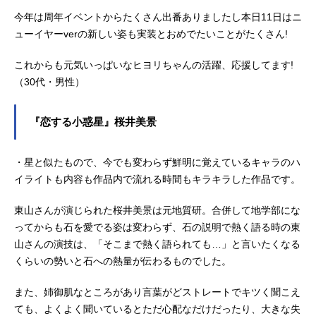
今年は周年イベントからたくさん出番ありましたし本日11日はニ
ューイヤーverの新しい姿も実装とおめでたいことがたくさん!
これからも元気いっぱいなヒヨリちゃんの活躍、応援してます!
（30代・男性）
『恋する小惑星』桜井美景
・星と似たもので、今でも変わらず鮮明に覚えているキャラのハ
イライトも内容も作品内で流れる時間もキラキラした作品です。
東山さんが演じられた桜井美景は元地質研。合併して地学部にな
ってからも石を愛でる姿は変わらず、石の説明で熱く語る時の東
山さんの演技は、「そこまで熱く語られても…」と言いたくなる
くらいの勢いと石への熱量が伝わるものでした。
また、姉御肌なところがあり言葉がどストレートでキツく聞こえ
ても、よくよく聞いているとただ心配なだけだったり、大きな失