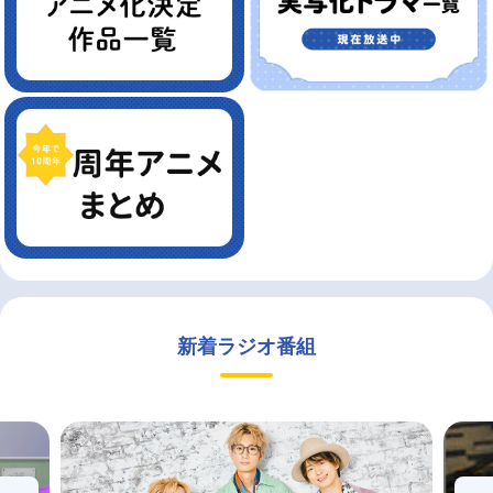
新着ラジオ番組