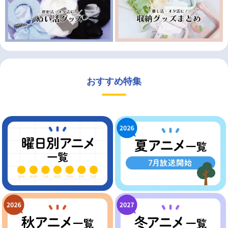
おすすめ特集