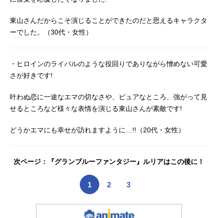
えない雪にも動じることなく、自然
に接してくれる逸臣。自分に新しい
東山さんだからこそ演じることができたのだと思えるキャラクタ
世界を感じさせてくれる逸臣のこと
ーでした。（30代・女性）
を雪は次第に意識し始めて…⁉聴覚障
がいのある女の子・雪と世界を旅す
る大学の先輩・逸臣のピュアラブス
・ヒロインのライバルのような役回りでありながら憎めない可愛
トーリーがはじまる。作品名ゆびさ
さが好きです!
きと恋々放送形態TVアニメスケジュ
ール2024年1月6日（土）～2024年3
叶わぬ恋に一途なエマの切なさや、ピュアなところ、強がって見
月23日（土）TOKYOMX・MBSほか
話数全12話キャスト糸瀬雪：諸星す
せるところなど様々な表情を演じる東山さんが素敵です!
みれ波岐逸臣：宮崎遊芦沖桜志：大
塚剛央波岐京弥：逢坂良太藤白り
どうかエマにも幸せが訪れますように…!!（20代・女性）
ん：本渡楓中園エマ：東山奈央伊柳
心：畠中祐スタッフ原作：森下suu
（講談社「月刊デザート」連載）監
次ページ：『グランブルーファンタジー』ルリアはこの後に！
督・絵コンテ：村野佑太シリーズ構
成・脚本：米内山陽子キャラクター
1
2
3
デザイン：酒井香澄総作画監督：酒
井香澄 西岡夕樹 遠藤江美子 玉
利和枝 辻加奈子衣装デザイン補