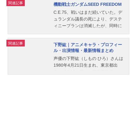
関連記事
機動戦士ガンダムSEED FREEDOM
C.E.75、戦いはまだ続いていた。デ
ュランダル議長の死により、デステ
ィニープランは消滅したが、同時に
大戦終結後の世界を安定させる指標
は失われた。各地で独立運動が起こ
関連記事
下野紘｜アニメキャラ・プロフィー
り、ブルーコスモスによる侵攻はく
ル・出演情報・最新情報まとめ
り返され、人々はさらなる戦乱と不
声優の下野紘（しもの ひろ）さんは
安の最中にあった。事態を沈静化す
1980年4月21日生まれ、東京都出
るべく、ラクスを初代総裁とする世
身。『鬼滅の刃』の我妻善逸役をは
界平和監視機構・コンパスが創設さ
じめ、『うたの☆プリンスさまっ♪』
れ、キラたちはその一員として、各
の来栖翔役など、人気作品のキャラ
地の戦闘に介入する。そんな折、ユ
クターを多く演じています。こちら
ーラシア連邦からの独立を果たした
では、下野紘さんのオススメ記事を
国・ファウンデーション王国から要
ご紹介！
請があった。ブルーコスモス本拠地
へのコンパス出動を求めるものだ。
要請を受け、キラたちはラクスを伴
い、ファウンデーション王国へ向か
う。作品名機動戦士ガンダムSEEDF