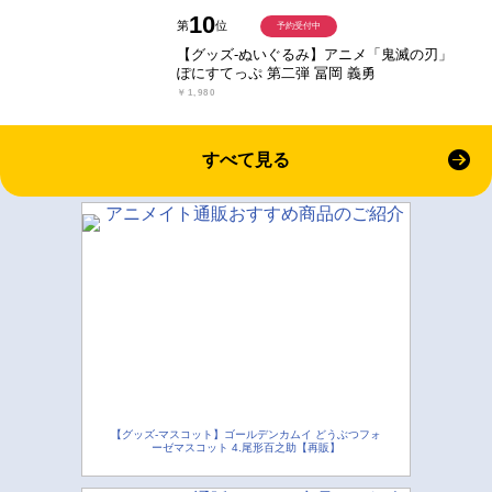
10
第
位
予約受付中
【グッズ-ぬいぐるみ】アニメ「鬼滅の刃」
ぽにすてっぷ 第二弾 冨岡 義勇
￥1,980
すべて見る
【グッズ-マスコット】ゴールデンカムイ どうぶつフォ
ーゼマスコット 4.尾形百之助【再販】