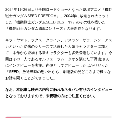
アニメ映画一覧
実写化映画一覧
2024年1月26日より全国ロードショーとなった劇場アニメ『機動
戦士ガンダムSEED FREEDOM』。2004年に放送され大ヒット
今期アニメ曜日別一覧
した『機動戦士ガンダムSEED DESTINY』のその後を描いた
「機動戦士ガンダムSEEDシリーズ」の最新作となります。
春アニメ
夏アニメ
キラ・ヤマト、ラクス・クライン、アスラン・ザラ、シン・アス
秋アニメ
冬アニメ
カといった従来のシリーズで活躍した人気キャラクターに加え
て、本作から登場する新キャラクターも多数登場しています。今
男性声優/女性声優一覧
回はその一人であるオルフェ・ラム・タオを演じた下野 紘さん
にインタビューを実施。声優としてデビューしたばかりだった
FOLLOW US
『SEED』放送当時の思い出から、劇場版の見どころまで様々な
お話を聞くことができました。
なお、本記事は映画の内容に触れるネタバレ有りのインタビュー
となっておりますので、未視聴の方はご注意ください。