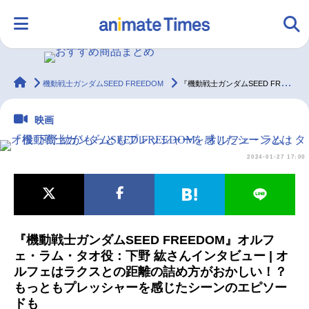
animateTimes
機動戦士ガンダムSEED FREEDOM
『機動戦士ガンダムSEED FREEDOM』オルフェ・ラム・タオ役 下野 紘がもっともプレッシャーを感じたシーンとは
HOME
ランキング
アニメ
声優
映画
ラジオ
みんなの声
グッズ
映画
2024-01-27 17:00
マンガ・ラノベ
ゲーム・アプリ
音楽
コスプレ
『機動戦士ガンダムSEED FREEDOM』オルフ
2.5次元
配信・Vtuber
トレンド
無料マンガ
ェ・ラム・タオ役：下野 紘さんインタビュー | オ
ルフェはラクスとの距離の詰め方がおかしい！？
最新記事一覧
もっともプレッシャーを感じたシーンのエピソー
ドも
アニメ記事一覧
声優記事一覧