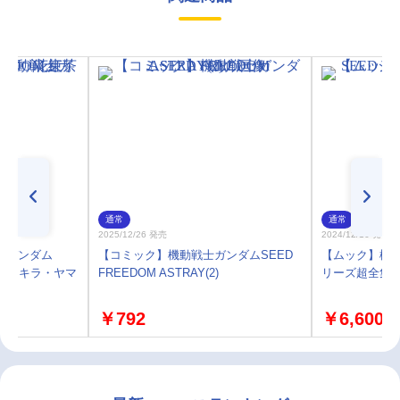
通常
通常
2025/12/26 発売
2024/12/16 発売
士ガンダム
【コミック】機動戦士ガンダムSEED
【ムック】機動
紅茶缶／キラ・ヤマ
FREEDOM ASTRAY(2)
リーズ超全集
￥792
￥6,600