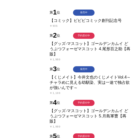
1
第
位
発売中
【コミック】ビビビコミック創刊記念号
￥935
2
第
位
予約受付中
【グッズ-マスコット】ゴールデンカムイ ど
うぶつフォーゼマスコット 4.尾形百之助【再
販】
￥1,980
3
第
位
発売中
【くじメイト】今井文也のくじメイトVol.4～
チャラめに見える幼馴染、実は一途で独占欲
が強いんです～
￥1,100
4
第
位
予約受付中
【グッズ-マスコット】ゴールデンカムイ ど
うぶつフォーゼマスコット 5.月島軍曹【再
販】
￥1,980
5
第
位
予約受付中