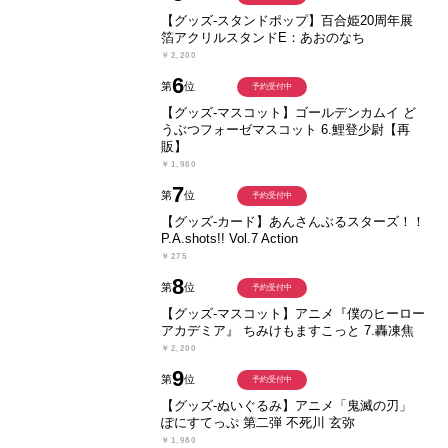
【グッズ-スタンドポップ】百合姫20周年展
箔アクリルスタンドE：あおのなち
￥2,200
6
第
位
予約受付中
【グッズ-マスコット】ゴールデンカムイ ど
うぶつフォーゼマスコット 6.鯉登少尉【再
販】
￥1,980
7
第
位
予約受付中
【グッズ-カード】あんさんぶるスターズ！！
P.A.shots!! Vol.7 Action
￥275
8
第
位
予約受付中
【グッズ-マスコット】アニメ『僕のヒーロー
アカデミア』 ちみけもますこっと 7.轟凍焦
￥2,200
9
第
位
予約受付中
【グッズ-ぬいぐるみ】アニメ「鬼滅の刃」
ぽにすてっぷ 第二弾 不死川 玄弥
￥1,980