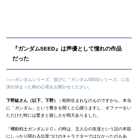
REEDOM放送形態劇場版アニメシリ
ーズ機動戦士ガンダムSEEDスケジュ
ール2024年1月26日（金）【特別
版】第1弾：2024年9月20日（金）～
10月3日（木）第2弾：2024年11月1
日（金）～11月14日（木）キャスト
キラ・ヤマト：保志総一朗ラクス・
『ガンダムSEED』は声優として憧れの作品
クライン：田中理恵アスラン・ザ
ラ：石田彰カガリ・ユラ・アスハ：
だった
森なな子シン・アスカ：鈴村健一ル
ナマリア・ホーク：坂本真綾メイリ
ン・ホーク：折笠富美子マリュー・
――ガンダムシリーズ、並びに「ガンダムSEEDシリーズ」に出
ラミアス：三石琴乃ムウ・ラ・フラ
演が決まった時の心境をお聞かせください。
ガ：子...
下野紘さん（以下、下野）：
昭和生まれなのものですから、本当
に「ガンダム」という響きを聞くと心躍りますし、オファーをい
ただけた時には驚きと嬉しさが両方ありました。
『機動戦士ガンダムＵＣ』の時は、主人公の友達という話の本筋
にしっかり関わる位置づけのキャラクターではなかったのもあ