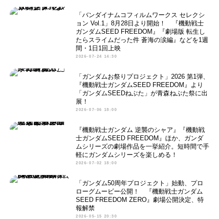
「バンダイナムコフィルムワークス セレクシ
ョン Vol.1」8月28日より開始！ 『機動戦士
ガンダムSEED FREEDOM』『劇場版 転生し
たらスライムだった件 蒼海の涙編』などを1週
間・1日1回上映
2026-07-24 14:30
「ガンダムお祭りプロジェクト」2026 第1弾、
『機動戦士ガンダムSEED FREEDOM』より
「ガンダムSEEDねぶた」が青森ねぶた祭に出
展！
2026-07-06 18:00
『機動戦士ガンダム 逆襲のシャア』『機動戦
士ガンダムSEED FREEDOM』ほか、ガンダ
ムシリーズの劇場作品を一挙紹介。短時間で手
軽にガンダムシリーズを楽しめる！
2026-07-02 18:00
「ガンダム50周年プロジェクト」始動、プロ
ローグムービー公開！ 『機動戦士ガンダム
SEED FREEDOM ZERO』劇場公開決定、特
報解禁
2026-05-15 20:30