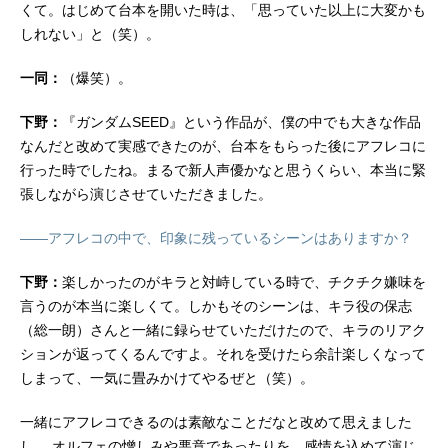
くて。はじめて台本を開いた時は、「思っていた以上に大変かも
しれない」と（笑）。
一同：
（爆笑）。
下野：
『ガンダムSEED』という作品が、僕の中でも大きな作品
なんだと改めて実感できたのが、台本をもらった後にアフレコに
行った時でしたね。まるで新人声優かなと思うくらい、本当に緊
張しながら演じさせていただきました。
――アフレコの中で、印象に残っているシーンはありますか？
下野：
楽しかったのがキラと対峙している時で、チクチク嫌味を
言うのが本当に楽しくて。しかもそのシーンは、キラ役の保志
（総一朗）さんと一緒に録らせていただけたので、キラのリアク
ションが返ってくるんですよ。それを受けたら余計楽しくなって
しまって、一気に畳みかけてやるぜと（笑）。
一緒にアフレコできるのは素敵なことだなと改めて思えました
し、 オルフェの憎しみや悪意であったりを、感情を込めて演じ