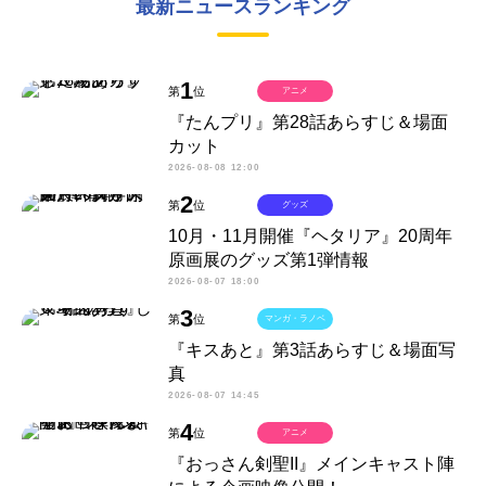
最新ニュースランキング
1
第
位
アニメ
『たんプリ』第28話あらすじ＆場面
カット
2026-08-08 12:00
2
第
位
グッズ
10月・11月開催『ヘタリア』20周年
原画展のグッズ第1弾情報
2026-08-07 18:00
3
第
位
マンガ・ラノベ
『キスあと』第3話あらすじ＆場面写
真
2026-08-07 14:45
4
第
位
アニメ
『おっさん剣聖II』メインキャスト陣