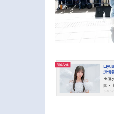
関連記事
Li
演情
声優の
国・
と関