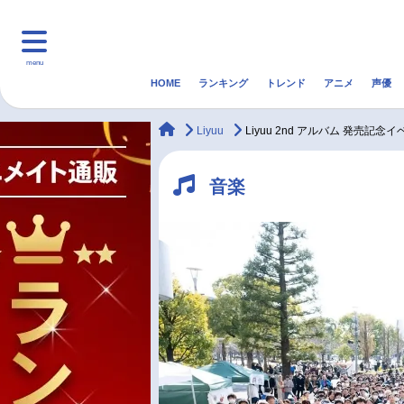
menu
HOME
ランキング
トレンド
アニメ
声優
HOME
ランキング
アニ
animateTimes
Liyuu
Liyuu 2nd アルバム 発売記
マンガ・ラノベ
ゲーム・アプリ
音楽
音楽
最新記事一覧
アニメ記事一覧
声優記事一覧