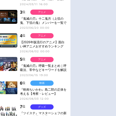
2024/03/11 16:00
3
位
アニメ
『鬼滅の刃』十二鬼月（上弦の
鬼、下弦の鬼）メンバーを一覧で
紹介＆解説（登場鬼の情報まと
2023/06/20 00:00
め）
4
位
アニメ
【2026年版流行のアニメ】面白
い神アニメおすすめランキング
【名作・話題作】｜ジャンル別人
2026/08/02 00:00
気作品をピックアップ
5
位
アニメ
『鬼滅の刃』呼吸一覧まとめ｜呼
吸法、常中などキーワードを解説
2023/06/15 19:00
6
位
映画
『映画ちいかわ』島二郎の正体を
考える【考察・レビュー】
2026/08/03 12:00
7
位
グッズ
『ツイステ』マスターシェフの新