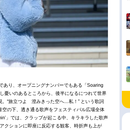
であり、オープニングナンバーでもある「Soaring
、少し憂いのあるところから、後半になるにつれて世界
。“旅立つよ 澄みきった空へ…私！” という歌詞
青空の下、透き通る歌声をフェスティバル広場全体
min'」では、クラップが起こる中、キラキラした歌声
uのアクションに即座に反応する観客、時折声も上が