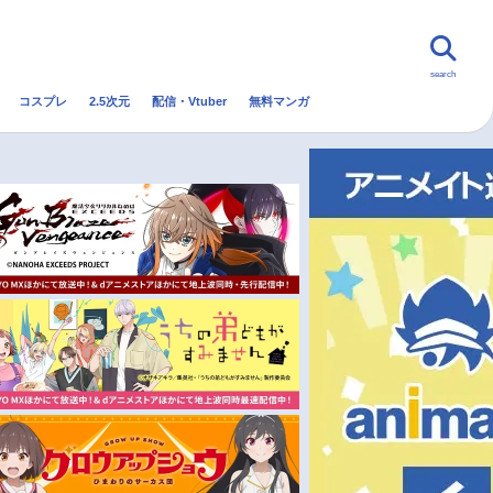
search
コスプレ
2.5次元
配信・Vtuber
無料マンガ
んなの声
グッズ
映画
・Vtuber
トレンド
無料マンガ
秋アニメ
冬アニメ