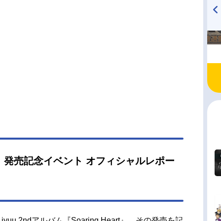
TVアニメ『戦隊大失格』
ハイキュー!! 烏野高校放送部!
radio 大直会 2nd season
Heart」発売記念イベント オフィシャルレポー
u 2ndアルバム『Soaring Heart』。その発売を記