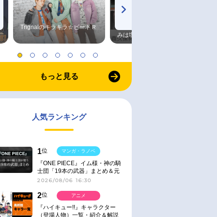
Trignalのキラキラ☆ビートＲ
森久保祥太郎×浪川大輔 つま
みは塩だけ
もっと見る
人気ランキング
1
位
マンガ・ラノベ
『ONE PIECE』イム様・神の騎
士団「19本の武器」まとめ＆元
ネタ
2026/08/06 16:30
2
位
アニメ
『ハイキュー!!』キャラクター
（登場人物）一覧・紹介＆解説