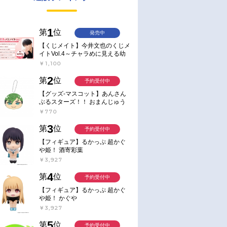
1
第
位
発売中
【くじメイト】今井文也のくじメ
イトVol.4～チャラめに見える幼
馴染、実は一途で独占欲が強いん
￥1,100
です～
2
第
位
予約受付中
【グッズ-マスコット】あんさん
ぶるスターズ！！ おまんじゅう
にぎにぎマスコット ねくすと2
￥770
Hbox
3
第
位
予約受付中
【フィギュア】るかっぷ 超かぐ
や姫！ 酒寄彩葉
￥3,927
4
第
位
予約受付中
【フィギュア】るかっぷ 超かぐ
や姫！ かぐや
￥3,927
5
第
位
予約受付中