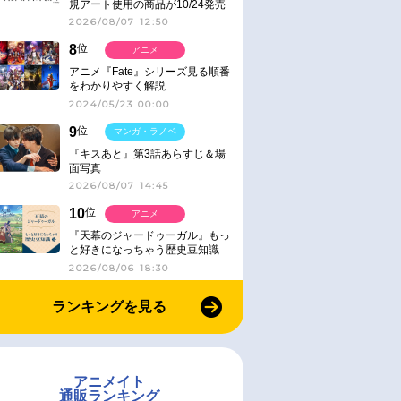
規アート使用の商品が10/24発売
2026/08/07 12:50
8
位
アニメ
アニメ『Fate』シリーズ見る順番
をわかりやすく解説
2024/05/23 00:00
9
位
マンガ・ラノベ
『キスあと』第3話あらすじ＆場
面写真
2026/08/07 14:45
10
位
アニメ
『天幕のジャードゥーガル』もっ
と好きになっちゃう歴史豆知識
2026/08/06 18:30
ランキングを見る
アニメイト
通販ランキング