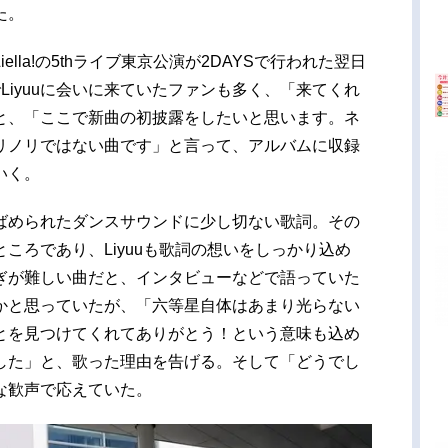
た。
lla!の5thライブ東京公演が2DAYSで行われた翌日
Liyuuに会いに来ていたファンも多く、「来てくれ
と、「ここで新曲の初披露をしたいと思います。ネ
リノリではない曲です」と言って、アルバムに収録
いく。
ばめられたダンスサウンドに少し切ない歌詞。その
ころであり、Liyuuも歌詞の想いをしっかり込め
ぎが難しい曲だと、インタビューなどで語っていた
かと思っていたが、「六等星自体はあまり光らない
とを見つけてくれてありがとう！という意味も込め
した」と、歌った理由を告げる。そして「どうでし
な歓声で応えていた。