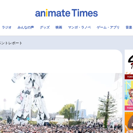
ラジオ
みんなの声
グッズ
映画
マンガ・ラノベ
ゲーム・アプリ
音楽
メ
声優
ラジオ
み
念イベントレポート
コスプレ
2.5次元
配信
アニメ映画一覧
今期アニメ曜日別一覧
実写化映画一覧
春アニメ
男性声優/女性声優一覧
夏アニメ
FOLLOW US