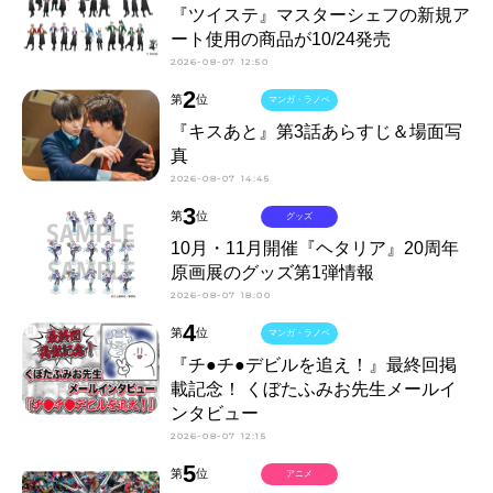
『ツイステ』マスターシェフの新規ア
ート使用の商品が10/24発売
2026-08-07 12:50
2
第
位
マンガ・ラノベ
『キスあと』第3話あらすじ＆場面写
真
2026-08-07 14:45
3
第
位
グッズ
10月・11月開催『ヘタリア』20周年
原画展のグッズ第1弾情報
2026-08-07 18:00
4
第
位
マンガ・ラノベ
『チ●チ●デビルを追え！』最終回掲
載記念！ くぼたふみお先生メールイ
ンタビュー
2026-08-07 12:15
5
第
位
アニメ