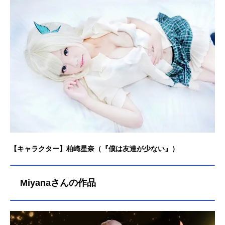
【キャラクター】柏崎星奈（『僕は友達が少ない』）
Miyanaさんの作品