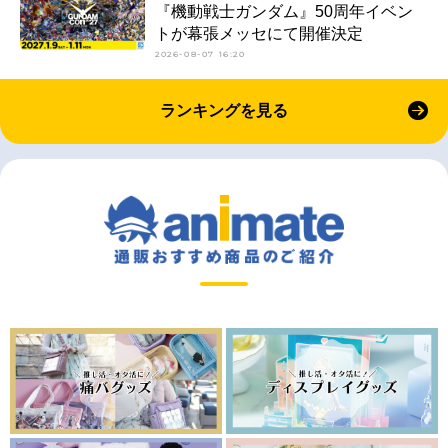
『機動戦士ガンダム』50周年イベン
トが幕張メッセにて開催決定
2026-08-07 16:20
ランキングを見る