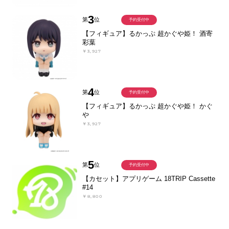
3
第
位
予約受付中
【フィギュア】るかっぷ 超かぐや姫！ 酒寄
彩葉
￥3,927
4
第
位
予約受付中
【フィギュア】るかっぷ 超かぐや姫！ かぐ
や
￥3,927
5
第
位
予約受付中
【カセット】アプリゲーム 18TRIP Cassette
#14
￥8,800