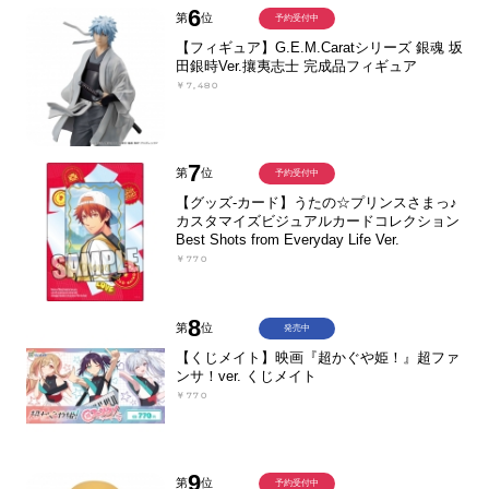
6
第
位
予約受付中
【フィギュア】G.E.M.Caratシリーズ 銀魂 坂
田銀時Ver.攘夷志士 完成品フィギュア
￥7,480
7
第
位
予約受付中
【グッズ-カード】うたの☆プリンスさまっ♪
カスタマイズビジュアルカードコレクション
Best Shots from Everyday Life Ver.
￥770
8
第
位
発売中
【くじメイト】映画『超かぐや姫！』超ファ
ンサ！ver. くじメイト
￥770
9
第
位
予約受付中