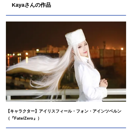
Kayaさんの作品
【キャラクター】アイリスフィール・フォン・アインツベルン
（『Fate/Zero』）