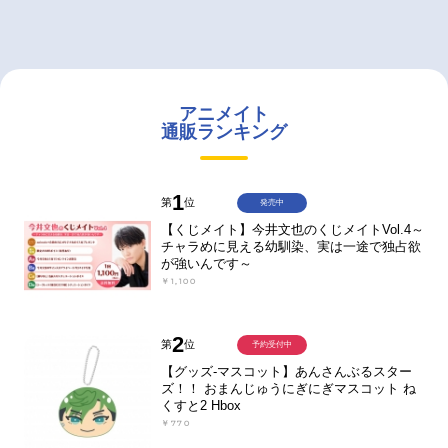
アニメイト
通販ランキング
1
第
位
発売中
【くじメイト】今井文也のくじメイトVol.4～
チャラめに見える幼馴染、実は一途で独占欲
が強いんです～
￥1,100
2
第
位
予約受付中
【グッズ-マスコット】あんさんぶるスター
ズ！！ おまんじゅうにぎにぎマスコット ね
くすと2 Hbox
￥770