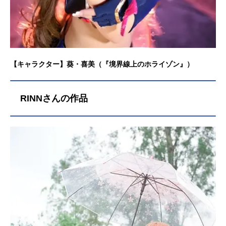
【キャラクター】葵・喜美（『境界線上のホライゾン』）
RINNさんの作品