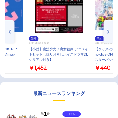
通常
予約
2026/07/31 発売
2026/09/19 発売
18TRIP
【小説】魔法少女ノ魔女裁判 アニメイ
【グッズ-カー
y' -L4mps-
トセット【録りおろしボイスドラマDL
hololive OFF
シリアル付き】
スターパック
クス」
￥1,452
￥440
最新ニュースランキング
1
第
位
グッズ