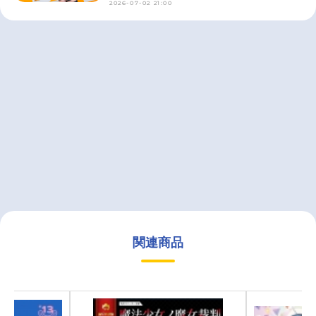
2026-07-02 21:00
関連商品