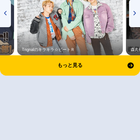
Trignalのキラキラ☆ビートＲ
森久
もっと見る