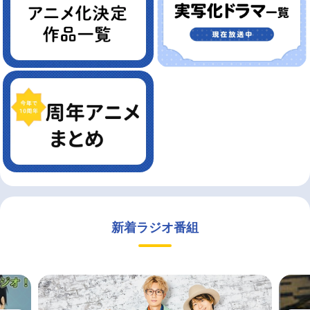
新着ラジオ番組