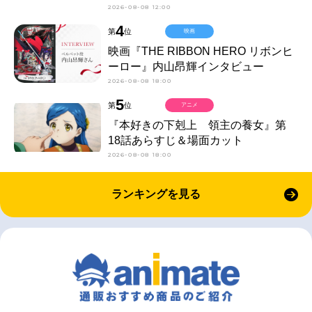
2026-08-08 12:00
4
第
位
映画
映画『THE RIBBON HERO リボンヒ
ーロー』内山昂輝インタビュー
2026-08-08 18:00
5
第
位
アニメ
『本好きの下剋上 領主の養女』第
18話あらすじ＆場面カット
2026-08-08 18:00
ランキングを見る