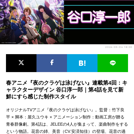
アニメ映画一覧
実写化映画一覧
今期アニメ曜日別一覧
春アニメ
夏アニメ
2024-05-04 18:00
秋アニメ
冬アニメ
男性声優/女性声優一覧
FOLLOW US
春アニメ『夜のクラゲは泳げない』連載第4回：キ
ャラクターデザイン 谷口淳一郎｜第4話を見て新
鮮にすら感じた制作スタイル
オリジナルTVアニメ『夜のクラゲは泳げない』。監督：竹下良
平 × 脚本：屋久ユウキ × アニメーション制作：動画工房が贈る
青春群像劇。第4話は、JELEEの4人が集まって、楽曲制作をする
という物語。花音の姉、美音（CV.安済知佳）の登場、花音の過