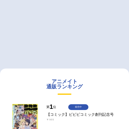
アニメイト
通販ランキング
1
第
位
発売中
【コミック】ビビビコミック創刊記念号
￥935