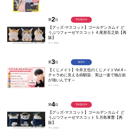
2
第
位
予約受付中
【グッズ-マスコット】ゴールデンカムイ ど
うぶつフォーゼマスコット 4.尾形百之助【再
販】
￥1,980
3
第
位
発売中
【くじメイト】今井文也のくじメイトVol.4～
チャラめに見える幼馴染、実は一途で独占欲
が強いんです～
￥1,100
4
第
位
予約受付中
【グッズ-マスコット】ゴールデンカムイ ど
うぶつフォーゼマスコット 5.月島軍曹【再
販】
￥1,980