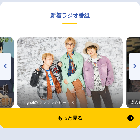
新着ラジオ番組
Trignalのキラキラ☆ビートＲ
森久
もっと見る