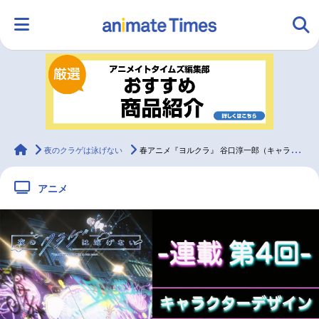
HOME
ランキング
アニメ
声優
ラジオ
みんなの声
グッズ
映画
animateTimes
夜のクラゲは泳げない
春アニメ『ヨルクラ』 谷口淳一郎（キャラデザ）が第4話を見て新鮮にすら感じた制作スタイル【連載04】
アニメ
マンガ・ラノベ
ゲーム・アプリ
音楽
コスプレ
2.5次元
配信・Vtuber
トレンド
無料マンガ
最新記事一覧
アニメ記事一覧
声優記事一覧