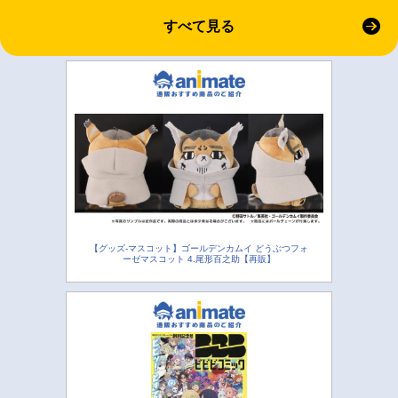
すべて見る
【グッズ-マスコット】ゴールデンカムイ どうぶつフォ
ーゼマスコット 4.尾形百之助【再販】