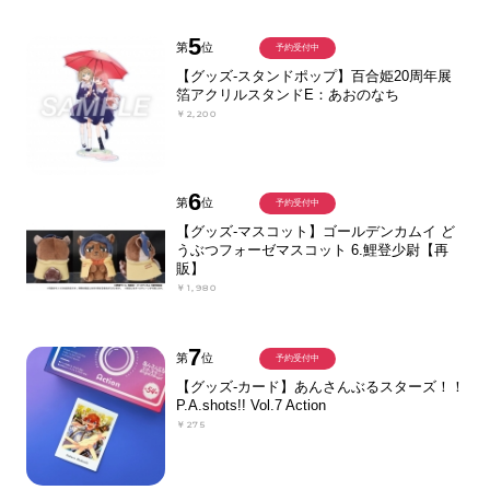
5
第
位
予約受付中
【グッズ-スタンドポップ】百合姫20周年展
箔アクリルスタンドE：あおのなち
￥2,200
6
第
位
予約受付中
【グッズ-マスコット】ゴールデンカムイ ど
うぶつフォーゼマスコット 6.鯉登少尉【再
販】
￥1,980
7
第
位
予約受付中
【グッズ-カード】あんさんぶるスターズ！！
P.A.shots!! Vol.7 Action
￥275