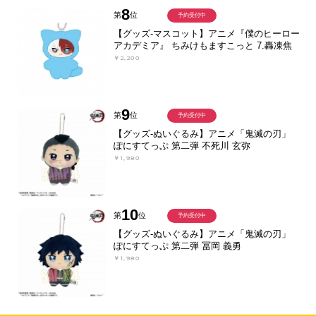
8
第
位
予約受付中
【グッズ-マスコット】アニメ『僕のヒーロー
アカデミア』 ちみけもますこっと 7.轟凍焦
￥2,200
9
第
位
予約受付中
【グッズ-ぬいぐるみ】アニメ「鬼滅の刃」
ぽにすてっぷ 第二弾 不死川 玄弥
￥1,980
10
第
位
予約受付中
【グッズ-ぬいぐるみ】アニメ「鬼滅の刃」
ぽにすてっぷ 第二弾 冨岡 義勇
￥1,980