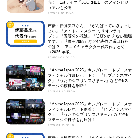
売！ 1stライブ「JOURNEE」のメインビジ
ュアルも公開
2025-12-03 15:45
声優・伊藤美来さん、『がんばっていきまっし
ょい』『アイドルマスター ミリオンライ
ブ！』『五等分の花嫁』『笑顔のたえない職場
です。』『魔王2099』など代表作に選ばれた
のは？ − アニメキャラクター代表作まとめ
（2025 年版）
2025-10-12 00:00
「AnimeJapan 2025」キングレコードブースオ
フィシャル詳細レポート！ 『ヒプノシスマイ
ク』『うたの☆プリンスさまっ♪』など全9ス
テージの模様を網羅！
2025-04-08 15:50
「AnimeJapan 2025」キングレコードブースオ
フィシャルレポート到着！ 『ヒプノシスマイ
ク』、『うたの☆プリンスさまっ♪』など全9
ステージの様子をお届け！
2025-03-25 18:10
声優・高橋李依さん、『からかい上手の高木さ