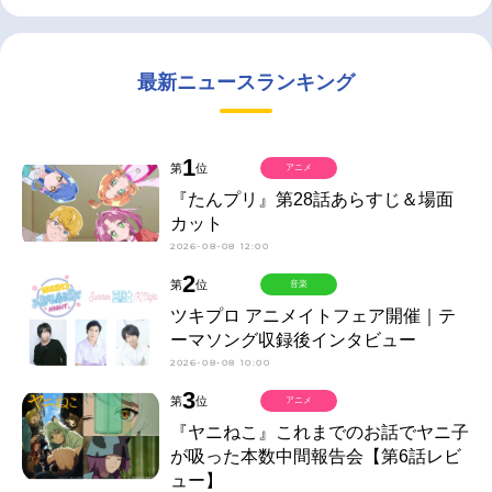
最新ニュースランキング
1
第
位
アニメ
『たんプリ』第28話あらすじ＆場面
カット
2026-08-08 12:00
2
第
位
音楽
ツキプロ アニメイトフェア開催｜テ
ーマソング収録後インタビュー
2026-08-08 10:00
3
第
位
アニメ
『ヤニねこ』これまでのお話でヤニ子
が吸った本数中間報告会【第6話レビ
ュー】