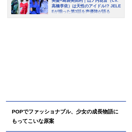
美憂×島袋美由利｜山ノ内花音（CV:
から少しだけはみ出した少女たちは
高橋李依）は天性のアイドル!? JELE
匿名アーティスト“JELEE”を結成す
Eが揃った第3話を声優陣が語る
る。自分じゃない“私たち”なら——輝
2024年4月より放送中のオリジナルT
けるかもしれない。作品名夜のクラ
Vアニメ『夜のクラゲは泳げない』
ゲは泳げない放送形態TVアニメスケ
（ヨルクラ）。第3話で、ついにJEL
ジュール2024年4月6日（土）～2024
EEの4人が揃い、オリジナル曲とそ
年6月22日（土）TOKYOMX・AT-X
のMVが完成し、配信された。だが3
ほか話数全12話キャスト光月まひ
話はそのほかにも、渡瀬キウイの不
る：伊藤美来山ノ内花音：高橋李依
登校が発覚し、まひるとの友情が揺
渡瀬キウイ：富田美憂高梨・キム・
らぎそうになったり、ハラハラする
アヌーク・めい：島袋美由利みー
展開も多かった。インタビュー連載
子：上坂すみれ瀬藤メロ：岡咲美保
第3回は、光月まひる役伊藤美来さ
柳桃子：首藤志奈鈴村あかり：天城
ん、山ノ内花音役高橋李依さん、渡
サリー佳歩：松浦愛弓美音：安済知
瀬キウイ役富田美憂さん、高梨・キ
佳亜璃恵瑠：東山奈央小春：瀬戸麻
ム・アヌーク・めい役島袋美由利さ
沙美雪音：甲斐田裕子保奈美店長：
んの4人で第3話について少しだけ語
椎名へきるスタッフ原作：JELEE監
ってもらいました。前回の記事推し
POPでファッショナブル、少女の成長物語に
督：竹下良平シリーズ構成・脚本：
を持つということは素晴らしいこと
屋久ユウキキャラクター原案：popm
もってこいな原案
でもある――ラジオや先行上映会、
an3580キャラクターデザイン：谷口
『AnimeJapan2024』のステージな
淳一郎サブキャラクターデザイン：