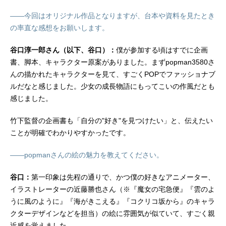
どを見ていても、4人の作品への愛は
中島千明 朱里衣装デザイン：葛原
――今回はオリジナル作品となりますが、台本や資料を見たとき
伝わってきていたのですが、実際、
詩...
の率直な感想をお願いします。
第3話まですごく面白くて。あのテン
ションの高さに納得しました。伊藤
谷口淳一郎さん（以下、谷口）：
僕が参加する頃はすでに企画
美来さん（以下、伊藤）：実際私た
書、脚本、キャラクター原案がありました。まずpopman3580さ
ちも、すごく面白いと思いながらア
フレコをしていましたから（笑）。
んの描かれたキャラクターを見て、すごくPOPでファッショナブ
高橋李依さん（以下、高橋）：う
ルだなと感じました。少女の成長物語にもってこいの作風だとも
ん。オーディションのときから面白
感じました。
かった。富田美憂さん（以下、富
田）：面白かった！高橋：そのとき
竹下監督の企画書も「自分の"好き"を見つけたい」と、伝えたい
に、絶対にやりたい！って思ったん
ことが明確でわかりやすかったです。
です。――オリジナルアニメだか
ら、資料にプロットのようなものが
――popmanさんの絵の魅力を教えてください。
書いてあっ...
谷口：
第一印象は先程の通りで、かつ僕の好きなアニメーター、
イラストレーターの近藤勝也さん（※『魔女の宅急便』『雲のよ
うに風のように』『海がきこえる』『コクリコ坂から』のキャラ
クターデザインなどを担当）の絵に雰囲気が似ていて、すごく親
近感を覚えました。