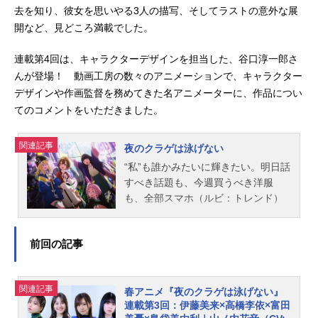
去を知り、彼女を思いやる3人の描写、そしてラストの意外な展
開など、見どころ満載でした。
連載第4回は、キャラクターデザインを担当した、谷口淳一郎さ
んが登場！ 動画工房の数々のアニメーションで、キャラクター
デザインや作画監督を務めてきた名アニメーターに、作品につい
てのコメントをいただきました。
関連記事
夜のクラゲは泳げない
“私”も誰かみたいに輝きたい。明日話
すべき話題も、今週買うべき洋服
も、全部スマホ（ルビ：トレンド）
が教えてくれる。何者かになってみ
たい——そんな願いを持つ間もない
前回の記事
ほどこの世界は忙しい。活動休止中
のイラストレーター“海月ヨル”歌で見
返したい元・アイドル“橘ののか”自
関連記事
称・最強Vtuber“竜ヶ崎ノクス”推しを
春アニメ『夜のクラゲは泳げない』
連載第3回：伊藤美来×高橋李依×富田
支えたい謎の作曲家“木村ちゃん”世界