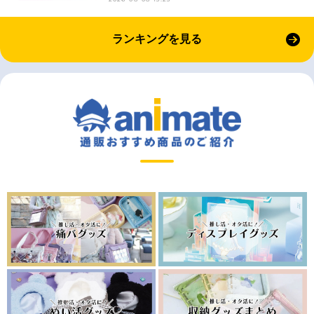
ランキングを見る