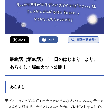
画像一覧 (9件)
シェア
ポスト
最終話（第60話）「一日のはじまり」より、
あらすじ・場面カット公開！
あらすじ
子ザメちゃんが八魚町で出会ったいろんな人たち。みんな子ザメ
ちゃんが大好きで、子ザメちゃんのためにプレゼントを探してい