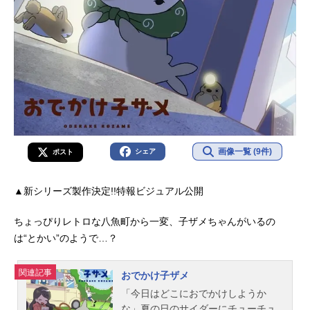
画像一覧 (9件)
シェア
ポスト
▲新シリーズ製作決定!!特報ビジュアル公開
ちょっぴりレトロな八魚町から一変、子ザメちゃんがいるの
は“とかい”のようで…？
関連記事
おでかけ子ザメ
「今日はどこにおでかけしようか
な」夏の日のサイダーにチューチュ