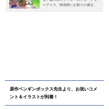
ーアイス、映画館にお祭りの屋台、
そしてお友達とのとっておきの場
所。子ザメちゃんの小さな大冒険が
始まる！2023年夏、アニメにおでか
け決定！！優しくてどこか懐かし
い、子ザメちゃんの世界。初公開と
なる、動く子ザメちゃんの姿をお楽
しみください！作品名おでかけ子ザ
メ放送形態配信スケジュール2023年
8月1日（火）～YouTubeにて話数全6
0話キャスト子ザメちゃん：花澤香菜
スタッフ原作：ペンギンボックス
（「おでかけ子ザメ」／KADOKAWA
刊）監督：槙麻里奈シリーズ構成・
脚本：長嶋宏明キャラクターデザイ
ン：吉井安里咲色彩設計：西詠仔撮
原作ペンギンボックス先生より、お祝いコメ
影監督：佐々木明美音響監督：小泉
紀介音響効果：武藤晶子音響制作：d
ント＆イラストが到着！
ugout音楽：藤澤慶昌音楽制作：KAD
OKAWA編集：小口理菜アニメーショ