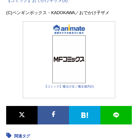
【コミック】おでかけ子ザメ(5)
(C)ペンギンボックス・KADOKAWA／おでかけ子ザメ
【コミック】魔法少女ノ魔女裁判(2)
関連タグ