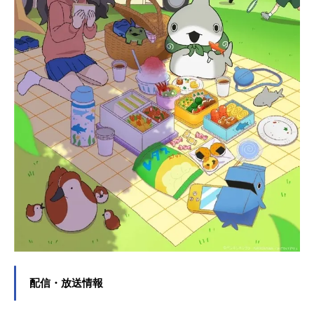
配信・放送情報