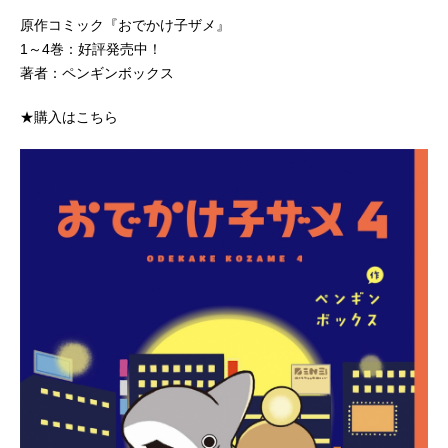
原作コミック『おでかけ子ザメ』
1～4巻：好評発売中！
著者：ペンギンボックス
★購入はこちら