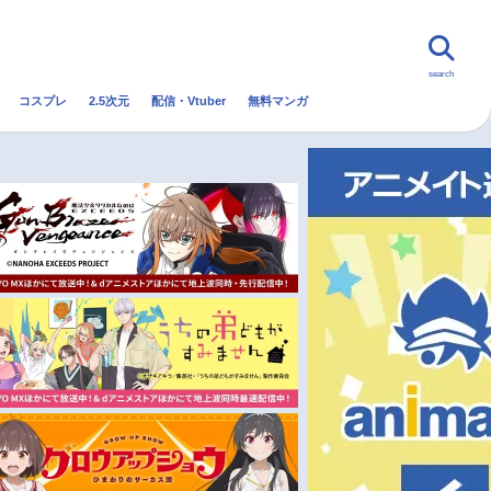
search
コスプレ
2.5次元
配信・Vtuber
無料マンガ
んなの声
グッズ
映画
・Vtuber
トレンド
無料マンガ
秋アニメ
冬アニメ