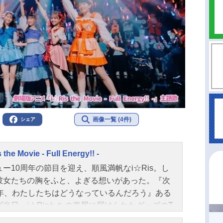
画像一覧 (4件)
シェア
 the Movie - Full Energy!! -
ュー10周年の節目を迎え、順風満帆なi☆Ris。し
彼女たちの胸をふと、よぎる想いがあった。『次
0年、わたしたちはどうなっているんだろう』ある
ブ当日。i☆Risたちの楽屋に届けられたグッズのT
ツから突如、しゃべる謎の白いリスが現れる!そし