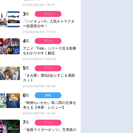
2026/08/05 19:01
3
位
アニメ
『ハイキュー!!』人気キャラクタ
ー投票受付中！
2026/08/03 17:00
4
位
アニメ
アニメ『Fate』シリーズ見る順番
をわかりやすく解説
2024/05/23 00:00
5
位
アニメ
『きみ愛』第6話あらすじ＆場面
カット
2026/08/05 18:02
6
位
映画
『映画ちいかわ』島二郎の正体を
考える【考察・レビュー】
2026/08/03 12:00
7
位
アニメ
『仮面ライダーゼッツ』万津莫の