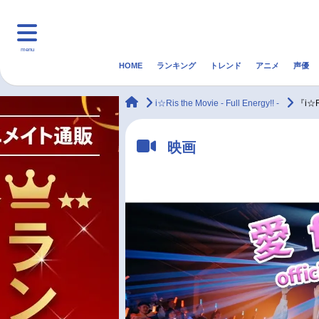
menu
HOME
ランキング
トレンド
アニメ
声優
HOME
ランキング
アニ
animateTimes
i☆Ris the Movie - Full Energy!! -
『i☆R
マンガ・ラノベ
ゲーム・アプリ
音楽
映画
最新記事一覧
アニメ記事一覧
声優記事一覧