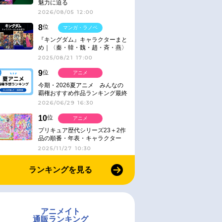
魅力に迫る
2026/08/05 12:00
8
位
マンガ・ラノベ
『キングダム』キャラクターまと
め｜〈秦・韓・魏・趙・斉・燕〉
2025/08/21 17:00
9
位
アニメ
今期・2026夏アニメ みんなの
覇権おすすめ作品ランキング最終
結果発表！
2026/06/29 16:30
10
位
アニメ
プリキュア歴代シリーズ23＋2作
品の順番・年表・キャラクター
【2025年版】
2025/11/27 10:30
ランキングを見る
アニメイト
通販ランキング