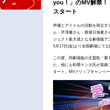
you！」のMV解禁
スタート
声優とアイドルの活動を両立する
ん・芹澤優さん・茜屋日海夏さ
ジェクト集大成となる劇場版アニメ『i☆Ris
5月17日(金)より全国劇場にて
この度、同劇場版の主題歌「愛 f
た。他にも松隈ケンタ氏が楽曲
タート。MVクリップキャンペ