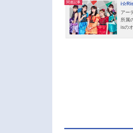
関連記事
i☆Ri
て突
虹が
アー
分が
所属
言う
is
叶え
く。
Ris
なぜ
一度
旅の
られる
描かれる
態劇場
17
優茜
未夢
みつき