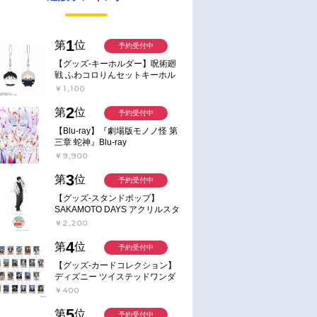
1
第
位
予約受付中
【グッズ-キーホルダー】呪術廻
戦 ふわコロりんセットキーホル
ダー【アニメイト特典付】
￥1,100
2
第
位
予約受付中
【Blu-ray】『劇場版モノノ怪 第
三章 蛇神』Blu-ray
￥9,900
3
第
位
予約受付中
【グッズ-スタンドポップ】
SAKAMOTO DAYS アクリルスタ
ンド～Sunny Afternoon～ 4.南雲
￥2,200
4
第
位
予約受付中
【グッズ-カードコレクション】
ディズニー ツイステッドワンダ
ーランド ランダムカードコレク
￥400
ション クラブ・ウェアver.
5
第
位
予約受付中