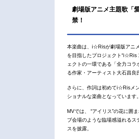
劇場版アニメ主題歌「愛 
禁！
本楽曲は、i☆Risが劇場版ア
を目指したプロジェクト“i☆Ris 10
ェクトの一環である「全力コラ
る作家・アーティスト大石昌良
さらに、作詞は初めてi☆Ris
ショナルな楽曲となっています
MVでは、 “アイリス”の花に
ブ会場のような臨場感溢れるス
スを披露。