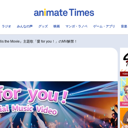
ラジオ
みんなの声
グッズ
映画
マンガ・ラノベ
ゲーム・アプリ
音楽
メ
声優
ラジオ
み
is the Movie』主題歌「愛 for you！」のMV解禁！
コスプレ
2.5次元
配信
アニメ映画一覧
今期アニメ曜日別一覧
実写化映画一覧
春アニメ
男性声優/女性声優一覧
夏アニメ
FOLLOW US