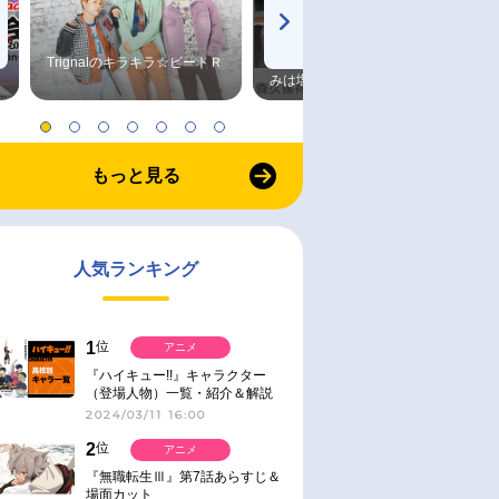
Trignalのキラキラ☆ビートＲ
森久保祥太郎×浪川大輔 つま
みは塩だけ
もっと見る
人気ランキング
1
位
アニメ
『ハイキュー!!』キャラクター
（登場人物）一覧・紹介＆解説
2024/03/11 16:00
2
位
アニメ
『無職転生Ⅲ』第7話あらすじ＆
場面カット