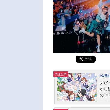
ポスト
関連記事
i☆Ris
デビ
かし
の1
ライ
シャ