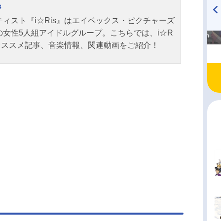
s
如眩い光に包まれ、目の前に広がるのは、大きな
いくつも浮かぶ不思議な世界。なんと、ここは自
ティスト『i☆Ris』はエイベックス・ピクチャーズ
高橋美紀のおんぷの気持ち
TVアニメ『戦隊大失格』
なりたいものになれる世界・リスリスランドだと
の女性5人組アイドルグループ。こちらでは、i☆R
♪ in アニメイトタイムズ
radio 大直会 2nd season
!5人は楽しくて最高な場所だと、それぞれの夢を
のオススメ記事、音楽情報、関連動画をご紹介！
て満喫するが、ここにあるものが“ない”ことに気づ
この世界には―――「歌」がない。シロリスはi☆
に「歌」を取り戻してほしいと助けを求めるが...。
「歌」が消えてしまったのか? この世界に、もう
「歌」を取り戻すことができるのか? そしてこの
果てに、彼女たちは本当に“なりたいもの”を見つけ
のか――? i☆Risとキミが歩む、“これから”が
。作品名i☆RistheMovie-FullEnergy!!-放送形
版アニメシリーズi☆Risスケジュール2024年5月
日（金）キャスト山北早紀：山北早紀芹澤優：芹澤
屋日海夏：茜屋日海夏若井友希：若井友希久保田
：久保田未夢シロリス：高橋李依クロリス：斎賀
ス...