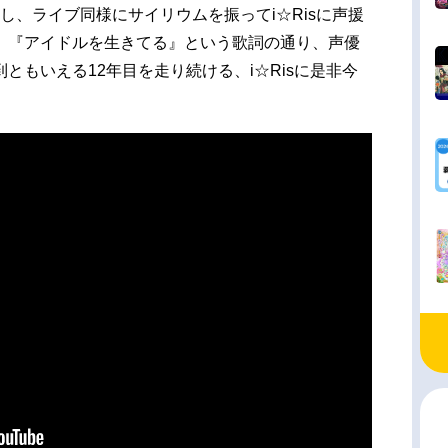
し、ライブ同様にサイリウムを振ってi☆Risに声援
。『アイドルを生きてる』という歌詞の通り、声優
ともいえる12年目を走り続ける、i☆Risに是非今