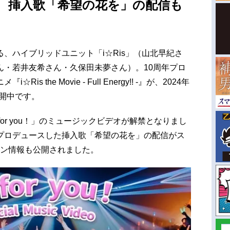
！ 挿入歌「希望の花を」の配信も
、ハイブリッドユニット「i☆Ris」（山北早紀さ
ん・若井友希さん・久保田未夢さん）。10周年プロ
 the Movie - Full Energy!! -』が、2024年
公開中です。
or you！」のミュージックビデオが解禁となりまし
プロデュースした挿入歌「希望の花を」の配信がス
ーン情報も公開されました。