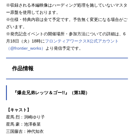
※収録される本編映像はハーディング処理を施していないマスタ
ー原盤を使用しております。
※仕様・特典内容は全て予定です。予告無く変更になる場合がご
ざいます。
※発売記念イベントの開催場所・参加方法についての詳細は、6
月18日（火）18時に
フロンティアワークスX公式アカウント
（@frontier_works）
より発信予定です。
作品情報
『爆走兄弟レッツ＆ゴー!!』（第1期）
【キャスト】
星馬 烈：渕崎ゆり子
星馬 豪：池澤春菜
三国藤吉：神代知衣