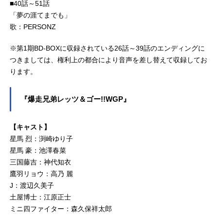
■40話～51話
「夢の涯てまでも」
歌：PERSONZ
※第1期BD-BOXに収録されている26話～39話のエンディングに
つきましては、権利上の都合により音声を差し替えて収録してお
ります。
『爆走兄弟レッツ＆ゴー!!WGP』
【キャスト】
星馬 烈：渕崎ゆり子
星馬 豪：池澤春菜
三国藤吉：神代知衣
鷹羽リョウ：高乃 麗
J：渡辺久美子
土屋博士：江原正士
ミニ四ファイター：森久保祥太郎