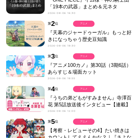
「19本の武器」まとめ＆元ネタ
2026-08-06 16:30
2
第
位
アニメ
『天幕のジャードゥーガル』もっと好
きになっちゃう歴史豆知識
2026-08-06 18:30
3
第
位
アニメ
『アニメ100カノ』第30話（3期6話）
あらすじ＆場面カット
2026-08-06 18:55
4
第
位
アニメ
『うちの弟どもがすみません』寺澤百
花 第5話放送後インタビュー【連載】
2026-08-06 12:00
5
第
位
アニメ
【考察・レビューその4】たい焼きは
カウントしてええんかな？｜『さよな