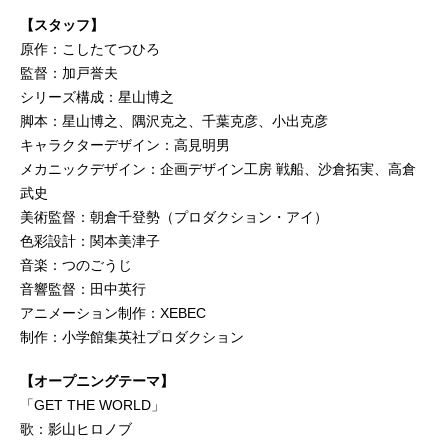
【スタッフ】
原作：こしたてつひろ
監督：加戸誉夫
シリーズ構成：星山博之
脚本：星山博之、隅沢克之、千葉克彦、小出克彦
キャラクターデザイン：高見明男
メカニックデザイン：企画デザイン工房 戦船、沙倉拓実、高倉
武史
美術監督：朝倉千登勢（プロダクション・アイ）
色彩設計：関本美津子
音楽：つのごうじ
音響監督：田中英行
アニメーション制作：XEBEC
制作：小学館集英社プロダクション
【オープニングテーマ】
「GET THE WORLD」
歌：影山ヒロノブ