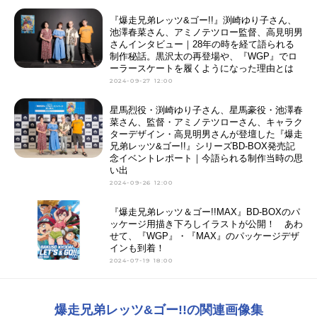
『爆走兄弟レッツ&ゴー!!』渕崎ゆり子さん、
池澤春菜さん、アミノテツロー監督、高見明男
さんインタビュー｜28年の時を経て語られる
制作秘話。黒沢太の再登場や、『WGP』でロ
ーラースケートを履くようになった理由とは
2024-09-27 12:00
星馬烈役・渕崎ゆり子さん、星馬豪役・池澤春
菜さん、監督・アミノテツローさん、キャラク
ターデザイン・高見明男さんが登壇した『爆走
兄弟レッツ&ゴー!!』シリーズBD-BOX発売記
念イベントレポート｜今語られる制作当時の思
い出
2024-09-26 12:00
『爆走兄弟レッツ＆ゴー!!MAX』BD-BOXのパ
ッケージ用描き下ろしイラストが公開！ あわ
せて、『WGP』・『MAX』のパッケージデザ
インも到着！
2024-07-19 18:00
爆走兄弟レッツ&ゴー!!の関連画像集