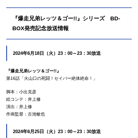
ユキオOP2：「FLESH&BLOOD～二
ズ構成：星山博之脚本：星山博之
2月21日（月）テレビ東京系にて話数
つの想い～」G-CRISISED1：「ヨ!ブ
隅沢克之 千葉克彦 小出克彦 ア
全51話キャスト一文字豪樹：渡辺久
ラザー」BOOGIEMANED2：「傷つ
ミノテツローキャラクターデザイ
美子一文字烈矢：日髙のり子大神マ
『爆走兄弟レッツ＆ゴー!!』シリーズ BD-
くこともできない」梶谷美由紀ED
ン：高見明男メカニックデザイン：
リナ：池澤春菜真嶋左京：鈴村健一
3：「恋のターゲット・ボーイ」THE
企画デザイン工房戦船 沙倉拓実美
大善一馬：宮崎一成大膳力：小田木
BOX発売記念放送情報
PINK...
術監督：朝倉千登勢（プロダクショ
美恵草薙陣：星野佐登美草薙漸：浅
ン・アイ）音楽：つのごうじ 今泉
川悠スタッフ原作：こしたてつひろ
洋 上畑正和音響監督：田中英行ア
監督：加戸誉夫シリーズ構成：星山
2024年6月18日（火）23：00～23：30放送
ニメーション制作：XEBEC制作：小
博之脚本：星山博之 隅沢克之 千
学館集英社プロダクション主題歌O
葉克彦 小出克彦キャラクターデザ
P：「GETTHEWORLD」影...
イン：石原満メカニックデザイン：
『爆走兄弟レッツ＆ゴー!!』
沙倉拓実 尾形雄二美術監督：朝倉
第16話「火山口の死闘！セイバー絶体絶命！」
千登勢（プロダクション・アイ）音
楽：つのごうじ音響監督：田中英行
脚本：小出克彦
アニメーション制作：XEBEC製作：
絵コンテ：井上修
小学館集英社プロダクション主題歌O
演出：井上修
P：「BRAVEHEART」鋼鉄...
作画監督：古池敏也
2024年6月25日（火）23：00～23：30放送