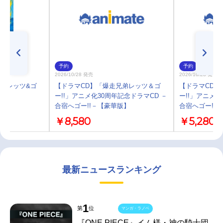
予約
予約
2026/10/28 発売
2026/10/28 発売
走兄弟レッツ&ゴ
【ドラマCD】「爆走兄弟レッツ＆ゴ
【ドラマCD】
ー!!」アニメ化30周年記念ドラマCD －
ー!!」アニメ化
合宿へゴー!!－【豪華版】
合宿へゴー!!
￥8,580
￥5,280
最新ニュースランキング
1
第
位
マンガ・ラノベ
『ONE PIECE』イム様・神の騎士団