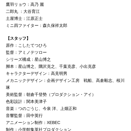
鷹羽リョウ：高乃 麗
二郎丸 ：大谷育江
土屋博士：江原正士
ミニ四ファイター：森久保祥太郎
【スタッフ】
原作：こしたてつひろ
監督：アミノテツロー
シリーズ構成：星山博之
脚本：星山博之、隅沢克之、千葉克彦、小出克彦
キャラクターデザイン：高見明男
メカニックデザイン：企画デザイン工房 戦船、高倉毅志、桜川
琢
美術監督：朝倉千登勢（プロダクション・アイ）
色彩設計：関本美津子
音楽：つのごうじ、今泉 洋、上畑正和
音響監督：田中英行
アニメーション制作：XEBEC
制作：小学館集英社プロダクション