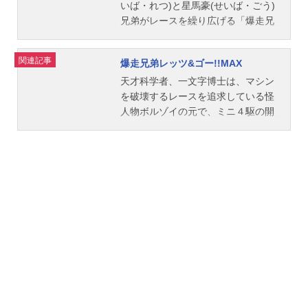
バー」を加速重視にそれぞれ仕上
いば・れつ)と星馬豪(せいば・ごう)
げ、ミニ四駆の大会G・J・C(グレー
兄弟がレースを繰り広げる「爆走兄
トジャパンカップ)に臨んだ。ここか
弟レッツ&ゴー!!」シリーズ第2弾。
ら烈と豪のミニ四駆にかけるアツイ
「ミニ四駆世界グランプリ」(WGP)
関連記事
爆走兄弟レッツ&ゴー!!MAX
戦いが始まった!!作品名爆走兄弟レッ
が日本で開催されることになり、豪
ツ&ゴー!!放送形態TVアニメスケジュ
たちは、かつて国内で戦ったライバ
天才科学者、一文字博士は、マシン
ール1996年1月8日（月）～1996年1
ルたちとともに新チーム「TRFビク
を破壊するレースを追求している怪
2月23日（月）テレビ東京系にて話数
トリーズ」を結成。果たして、ビク
人物ボルゾイの元で、ミニ４駆の開
全51話キャスト星馬烈：渕崎ゆり子
トリーズは栄えある優勝を手にする
発をおこなっている。一文字博士の
星馬豪：池澤春菜三国藤吉：神代知
ことができるのか!?作品名爆走兄弟
子供、豪樹と烈矢の兄弟は、ミニ４
衣鷹羽リョウ：高乃麗次郎丸：大谷
レッツ&ゴー!!WGP放送形態TVアニ
駆に対して正反対の考え方を持つ。
育江土屋博士：江原正士ミニ四ファ
メシリーズ爆走兄弟レッツ&ゴー!!ス
豪樹は、親元を飛び出してGEN製作
イター：森久保祥太郎スタッフ原
ケジュール1997年1月6日（月）～12
所に住み込み、烈矢はボルゾイ・レ
作：こしたてつひろ監督：アミノテ
月22日（月）テレビ東京系にて話数
ーシングスクールの最高設備でその
ツローシリーズ構成：星山博之キャ
全51話キャスト星馬烈：渕崎ゆり子
腕を磨く。兄、豪樹に対して異常な
ラクターデザイン：高見明男アニメ
星馬豪：池澤春菜三国藤吉：神代知
までの敵対心を抱く烈矢。ミニ４駆
ーション制作：XEBEC製作：テレビ
衣鷹羽リョウ：高乃麗J：渡辺久美子
で強大対決だ！作品名爆走兄弟レッ
東京 読売広告社 小学館集英社プ
土屋博士：江原正士ミニ四ファイタ
ツ&ゴー!!MAX放送形態TVアニメシリ
ロダクション主題歌OP1：「ウィニ
ー：森久保祥太郎スタッフ原作：こ
ーズ爆走兄弟レッツ&ゴー!!スケジュ
ング・ラン!～風になりたい～」山形
したてつひろ監督：加戸誉夫シリー
ール1998年1月5日（月）～1998年1