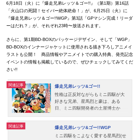
6月18日（火）に『爆走兄弟レッツ＆ゴー!!』（第1期）第16話
「火山口の死闘！セイバー絶体絶命！」が、6月25日（火）に
『爆走兄弟レッツ＆ゴー!!WGP』第3話「GPマシン完成！リーダ
ーはだれ？」が、それぞれ23時〜放送されます。
さらに、第1期BD-BOXのパッケージデザイン、そして「WGP」
BD-BOXのインナージャケットに使用される描き下ろしアニメイ
ラストも公開！ 商品情報やアニメイトでの購入特典、発売記念
イベントの情報も掲載しているので、ぜひチェックしてみてくだ
さい!!
関連記事
爆走兄弟レッツ&ゴー!!
性格は正反対ながらもミニ四駆が大
好きな兄弟、星馬烈と豪は、ある
日、ミニ四駆開発者の土屋博士か
ら、空力を最大限に利用したフルカ
ウルミニ四駆を渡される。兄の烈は
関連記事
爆走兄弟レッツ&ゴー!!WGP
「ソニックセイバー」をコーナリン
グ重視に、弟の豪は「マグナムセイ
ミニ四駆をこよなく愛する星馬烈(せ