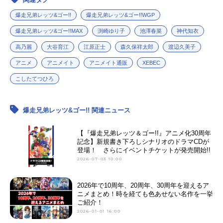
爆走兄弟レッツ&ゴー!!
爆走兄弟レッツ&ゴー!!WGP
爆走兄弟レッツ&ゴー!!MAX
渕崎ゆり子
池澤春菜
神代知衣
高乃麗
大谷育江
江原正士
森久保祥太郎
渡辺久美子
アニメ
アニメイト
アニメイト通販
XEBEC
こしたてつひろ
爆走兄弟レッツ&ゴー!! 関連ニュース
【『爆走兄弟レッツ＆ゴー!!』アニメ化30周年
記念】新規書き下ろしシナリオのドラマCDが
登場！ さらにイベントチケットが発売開始!!
2026-07-03 10:00
2026年で10周年、20周年、30周年を迎えるア
ニメまとめ！時を経ても色あせない名作を一挙
ご紹介！
2026-01-01 16:00