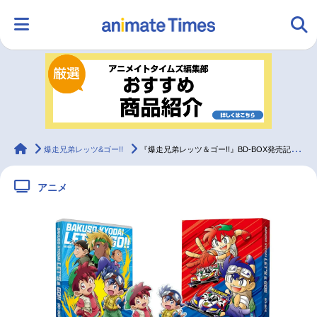
HOME
ランキング
アニメ
声優
ラジオ
みんなの声
グッズ
映画
animateTimes
爆走兄弟レッツ&ゴー!!
『爆走兄弟レッツ＆ゴー!!』BD-BOX発売記念放送決定
アニメ
マンガ・ラノベ
ゲーム・アプリ
音楽
コスプレ
2.5次元
配信・Vtuber
トレンド
無料マンガ
最新記事一覧
アニメ記事一覧
声優記事一覧