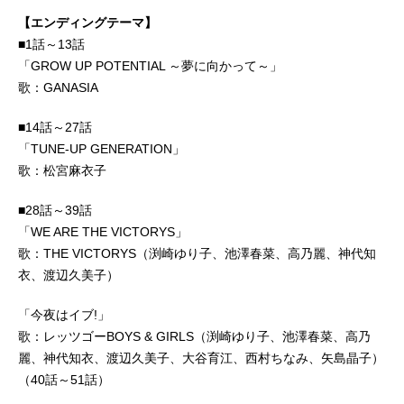
【エンディングテーマ】
■1話～13話
「GROW UP POTENTIAL ～夢に向かって～」
歌：GANASIA
■14話～27話
「TUNE-UP GENERATION」
歌：松宮麻衣子
■28話～39話
「WE ARE THE VICTORYS」
歌：THE VICTORYS（渕崎ゆり子、池澤春菜、高乃麗、神代知
衣、渡辺久美子）
「今夜はイブ!」
歌：レッツゴーBOYS & GIRLS（渕崎ゆり子、池澤春菜、高乃
麗、神代知衣、渡辺久美子、大谷育江、西村ちなみ、矢島晶子）
（40話～51話）