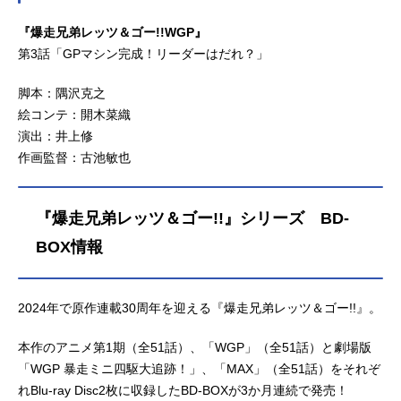
『爆走兄弟レッツ＆ゴー!!WGP』
第3話「GPマシン完成！リーダーはだれ？」
脚本：隅沢克之
絵コンテ：開木菜織
演出：井上修
作画監督：古池敏也
『爆走兄弟レッツ＆ゴー!!』シリーズ BD-
BOX情報
2024年で原作連載30周年を迎える『爆走兄弟レッツ＆ゴー!!』。
本作のアニメ第1期（全51話）、「WGP」（全51話）と劇場版
「WGP 暴走ミニ四駆大追跡！」、「MAX」（全51話）をそれぞ
れBlu-ray Disc2枚に収録したBD-BOXが3か月連続で発売！