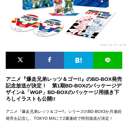
アニメ映画一覧
実写化映画一覧
今期アニメ曜日別一覧
春アニメ
夏アニメ
2024-06-07 18:00
秋アニメ
冬アニメ
男性声優/女性声優一覧
FOLLOW US
アニメ『爆走兄弟レッツ＆ゴー!!』のBD-BOX発売
記念放送が決定！ 第1期BD-BOXのパッケージデ
ザイン&「WGP」BD-BOXのパッケージ用描き下
ろしイラストも公開!!
アニメ『爆走兄弟レッツ＆ゴー!!』シリーズのBD-BOX3か月連続
発売を記念し、TOKYO MXにて2週連続で特別放送が決定！