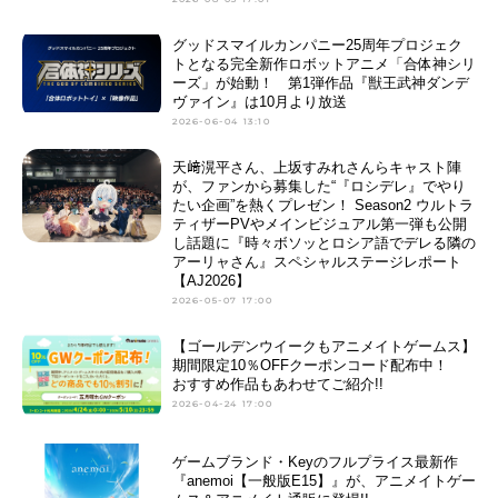
グッドスマイルカンパニー25周年プロジェク
トとなる完全新作ロボットアニメ「合体神シリ
ーズ」が始動！ 第1弾作品『獣王武神ダンデ
ヴァイン』は10月より放送
2026-06-04 13:10
天﨑滉平さん、上坂すみれさんらキャスト陣
が、ファンから募集した“『ロシデレ』でやり
たい企画”を熱くプレゼン！ Season2 ウルトラ
ティザーPVやメインビジュアル第一弾も公開
し話題に『時々ボソッとロシア語でデレる隣の
アーリャさん』スペシャルステージレポート
【AJ2026】
2026-05-07 17:00
【ゴールデンウイークもアニメイトゲームス】
期間限定10％OFFクーポンコード配布中！
おすすめ作品もあわせてご紹介!!
2026-04-24 17:00
ゲームブランド・Keyのフルプライス最新作
『anemoi【一般版E15】』が、アニメイトゲー