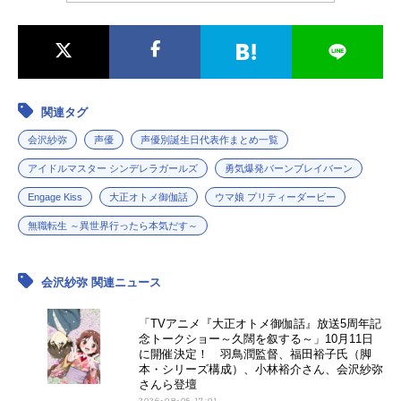
関連タグ
会沢紗弥
声優
声優別誕生日代表作まとめ一覧
アイドルマスター シンデレラガールズ
勇気爆発バーンブレイバーン
Engage Kiss
大正オトメ御伽話
ウマ娘 プリティーダービー
無職転生 ～異世界行ったら本気だす～
会沢紗弥 関連ニュース
「TVアニメ『大正オトメ御伽話』放送5周年記
念トークショー～久闊を叙する～」10月11日
に開催決定！ 羽鳥潤監督、福田裕子氏（脚
本・シリーズ構成）、小林裕介さん、会沢紗弥
さんら登壇
2026-08-05 17:01