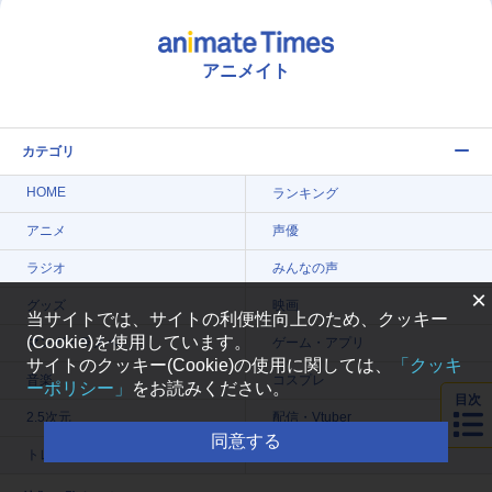
アニメイト
カテゴリ
HOME
ランキング
アニメ
声優
ラジオ
みんなの声
×
グッズ
映画
当サイトでは、サイトの利便性向上のため、クッキー
(Cookie)を使用しています。
マンガ・ラノベ
ゲーム・アプリ
サイトのクッキー(Cookie)の使用に関しては、
「クッキ
音楽
コスプレ
ーポリシー」
をお読みください。
目次
2.5次元
配信・Vtuber
同意する
トレンド
無料マンガ