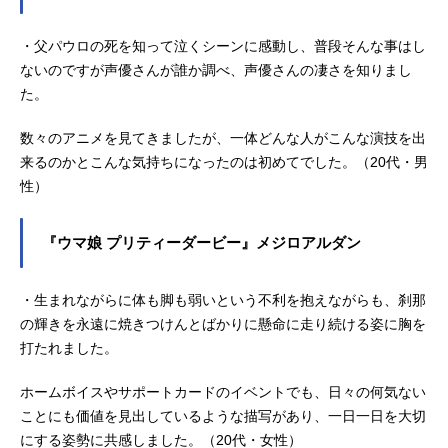
・父パウロの死を知って泣くシーンに感動し、普段そんな事はし
ないのですが声優さんが誰か調べ、声優さんの凄さを知りまし
た。
数々のアニメを見てきましたが、一体どんな人がこんな演技を出
来るのかとこんな気持ちになったのは初めてでした。（20代・男
性）
『ウマ娘 プリティーダービー』メジロアルダン
・生まれながらに体も脚も弱いという不利を抱えながらも、刹那
の輝きを永遠に焼きつけんとばかりに懸命に走り続ける姿に胸を
打たれました。
ホームボイスやサポートカードのイベントでも、日々の何気ない
ことにも価値を見出しているような描写があり、一日一日を大切
にする姿勢に共感しました。（20代・女性）