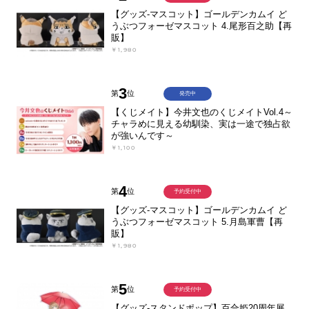
【グッズ-マスコット】ゴールデンカムイ ど
うぶつフォーゼマスコット 4.尾形百之助【再
販】
￥1,980
3
第
位
発売中
【くじメイト】今井文也のくじメイトVol.4～
チャラめに見える幼馴染、実は一途で独占欲
が強いんです～
￥1,100
4
第
位
予約受付中
【グッズ-マスコット】ゴールデンカムイ ど
うぶつフォーゼマスコット 5.月島軍曹【再
販】
￥1,980
5
第
位
予約受付中
【グッズ-スタンドポップ】百合姫20周年展