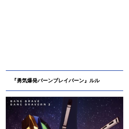
校に通う美少女高校生・キサラ。そ
してもうひとり、シュウがかつて所
属していた大手ＰＭＣの社員で、元
恋人であるアヤノも、何かと彼を気
にかける。キサラにとってはおもし
ろくない。キサラのシュウに対す
る、強い執着。その根幹にあるのは
二人の「契約」。彼女の正体は悪魔
なのだ。キサラはシュウの生活を支
え、契約に基づき悪魔退治にも協力
する。その代償は甘く危険な「キ
ス」。愛と契約、二人の危うい絆。
その運命は、どこへ向かう――。
『勇気爆発バーンブレイバーン』ルル
『冴えない彼女の育てかた』の丸戸
史明×『デート・ア・ライブ』のつな
こ×『かぐや様は告らせたい～天才た
ちの恋...