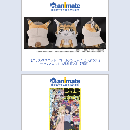
【グッズ-マスコット】ゴールデンカムイ どうぶつフォ
ーゼマスコット 4.尾形百之助【再販】