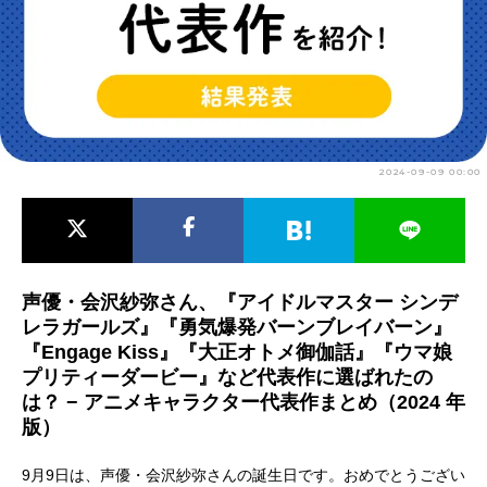
アニメ映画一覧
実写化映画一覧
今期アニメ曜日別一覧
春アニメ
夏アニメ
2024-09-09 00:00
秋アニメ
冬アニメ
男性声優/女性声優一覧
FOLLOW US
声優・会沢紗弥さん、『アイドルマスター シンデ
レラガールズ』『勇気爆発バーンブレイバーン』
『Engage Kiss』『大正オトメ御伽話』『ウマ娘
プリティーダービー』など代表作に選ばれたの
は？ − アニメキャラクター代表作まとめ（2024 年
版）
9月9日は、声優・会沢紗弥さんの誕生日です。おめでとうござい