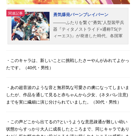
関連記事
勇気爆発バーンブレイバーン
―――ふたりを繋ぐ“勇気”人型装甲兵
器『ティタノストライド=通称TS(テ
ィーエス)』が発達した時代。各国軍
は“ハワイオアフ島”に集結。陸上自衛
隊所属イサミ・アオとアメリカ海兵
隊所属ルイス・スミスのふたりは戦
・このキャラは、新しいことに挑戦したさーやんがみれてよかっ
闘の最中出逢う。突如所属不明機に
たです。（40代・男性）
よる強襲を受け、為す術もなく散っ
ていく兵士たち。己の誇りをかけて
戦え。死と隣り合わせの戦場で生き
・あの超音波のような音と無邪気な可愛さの虜になってしまいま
残る為。仲間を救う為。命を信じ
したが、作品を通して見ると赤ちゃんから少女、(ネタバレ注意)
て、“勇気”を燃やせ。作品名勇気爆発
までを実に繊細に演じ分けられていました。（30代・男性）
バーンブレイバーン放送形態TVアニ
メスケジュール2024年1月11日
（木）〜2024年3月28日（木）TBS
・この声どこから出てるの?というような意思疎通が難しい幼い
ほか話数全12話キャストイサミ・ア
状態からすっかり大人に成長したところまで、同じキャラであり
オ：鈴木崚汰ルイス・スミス：阿座
上洋平ブレイバーン：鈴村健一ル