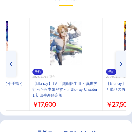
予約
予約
2026/11/18 発売
2026/11/27 発売
らないで小手指く
【Blu-ray】TV 『無職転生III ～異世界
【Blu-ray】
版】
行ったら本気だす～』Blu-ray Chapter
と偽りの勇者伝承-
1 初回生産限定版
￥17,600
￥27,500