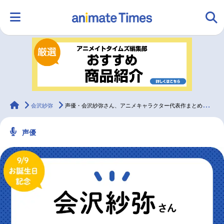
HOME
ランキング
アニメ
声優
ラジオ
みんなの声
グッズ
映画
animateTimes
会沢紗弥
声優・会沢紗弥さん、アニメキャラクター代表作まとめ（2024年版）
声優
マンガ・ラノベ
ゲーム・アプリ
音楽
コスプレ
2.5次元
配信・Vtuber
トレンド
無料マンガ
最新記事一覧
アニメ記事一覧
声優記事一覧