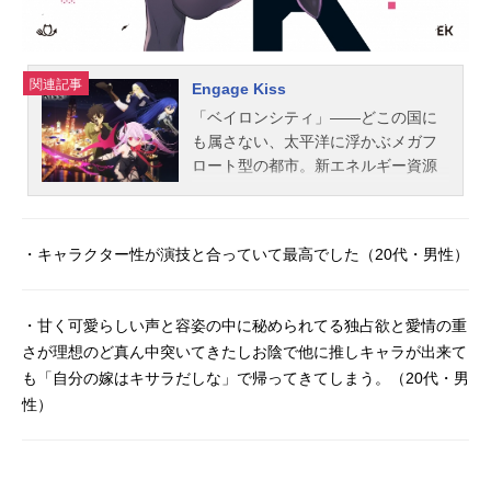
関連記事
Engage Kiss
「ベイロンシティ」――どこの国に
も属さない、太平洋に浮かぶメガフ
ロート型の都市。新エネルギー資源
「オルゴニウム」を採掘し、世界で
もっとも注目されるこの都市では、
「Ｄ災害」と呼ばれる、「悪魔」の
・キャラクター性が演技と合っていて最高でした（20代・男性）
引き起こす特殊な事件が多発してい
た。一部の人間にのみその存在を知
られるＤ災害。対処を行うのは、
・甘く可愛らしい声と容姿の中に秘められてる独占欲と愛情の重
「ＰＭＣ（民間軍事会社）」。ベイ
さが理想のど真ん中突いてきたしお陰で他に推しキャラが出来て
ロンシティで暮らす青年・シュウは
も「自分の嫁はキサラだしな」で帰ってきてしまう。（20代・男
そのひとつを運営しているが、会社
性）
の規模は零細。おまけに仕事も選ぶ
ので、資金繰りは常に苦しい。そん
な彼の生活を公私に渡り献身的に支
えているのは、ベイロンシティの学