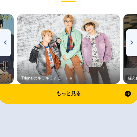
Trignalのキラキラ☆ビートＲ
森久
もっと見る