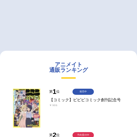
アニメイト
通販ランキング
1
第
位
発売中
【コミック】ビビビコミック創刊記念号
￥935
2
第
位
予約受付中