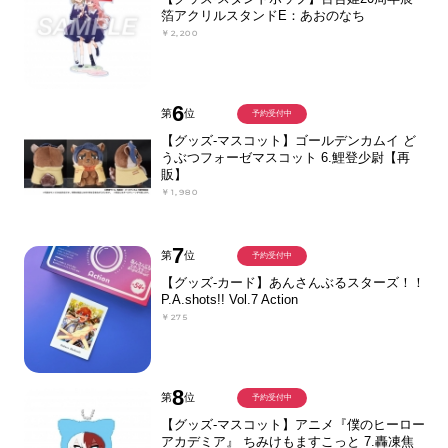
箔アクリルスタンドE：あおのなち
￥2,200
6
第
位
予約受付中
【グッズ-マスコット】ゴールデンカムイ ど
うぶつフォーゼマスコット 6.鯉登少尉【再
販】
￥1,980
7
第
位
予約受付中
【グッズ-カード】あんさんぶるスターズ！！
P.A.shots!! Vol.7 Action
￥275
8
第
位
予約受付中
【グッズ-マスコット】アニメ『僕のヒーロー
アカデミア』 ちみけもますこっと 7.轟凍焦