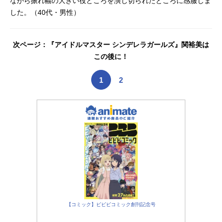
ながら振れ幅の大きい役どころを演じ切られたところに感服しま
ル：会沢紗弥スペルビア：杉田智和
した。（40代・男性）
ヒビキ・リオウ：宮本侑芽ミユ・カ
トウ：加隈亜衣ホノカ・スズナギ：
前田佳織里カレン・オルドレン：藤
次ページ：『アイドルマスター シンデレラガールズ』関裕美は
井ゆきよニーナ・コワルスキー：森
この後に！
なな子ハル・キング：三宅健太トー
マス・J・プラムマン：志村知幸リュ
1
2
ウジ・サタケ：細谷佳正ヒロ・アウ
リィ：野津山幸宏リョウマ・アラカ
イ：木村昴アキラ・ミシマ：井澤詩
織シェリー・ローレン：吉田早希ハ
イデマリー・バロウ：浅川悠イサ
オ・カワダ：白熊寛嗣ボブ・クレイ
ブ：チョークピリダス：稲田徹クー
ヌス...
【コミック】ビビビコミック創刊記念号