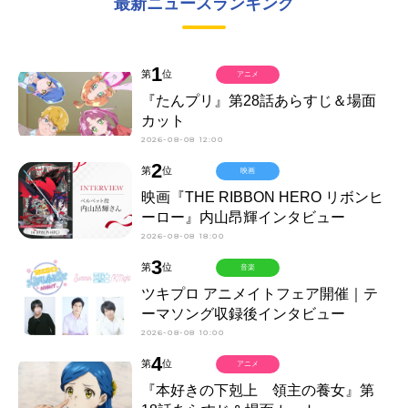
最新ニュースランキング
1
第
位
アニメ
『たんプリ』第28話あらすじ＆場面
カット
2026-08-08 12:00
2
第
位
映画
映画『THE RIBBON HERO リボンヒ
ーロー』内山昂輝インタビュー
2026-08-08 18:00
3
第
位
音楽
ツキプロ アニメイトフェア開催｜テ
ーマソング収録後インタビュー
2026-08-08 10:00
4
第
位
アニメ
『本好きの下剋上 領主の養女』第