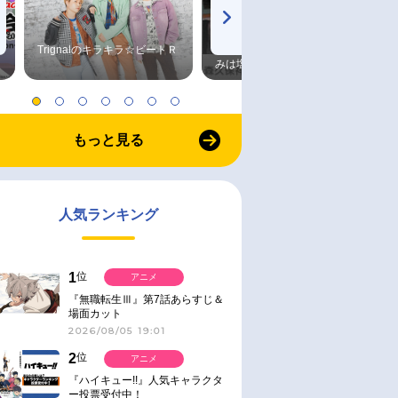
Trignalのキラキラ☆ビートＲ
森久保祥太郎×浪川大輔 つま
みは塩だけ
もっと見る
人気ランキング
1
位
アニメ
『無職転生Ⅲ』第7話あらすじ＆
場面カット
2026/08/05 19:01
2
位
アニメ
『ハイキュー!!』人気キャラクタ
ー投票受付中！