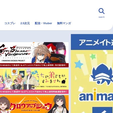
search
コスプレ
2.5次元
配信・Vtuber
無料マンガ
んなの声
グッズ
映画
・Vtuber
トレンド
無料マンガ
秋アニメ
冬アニメ