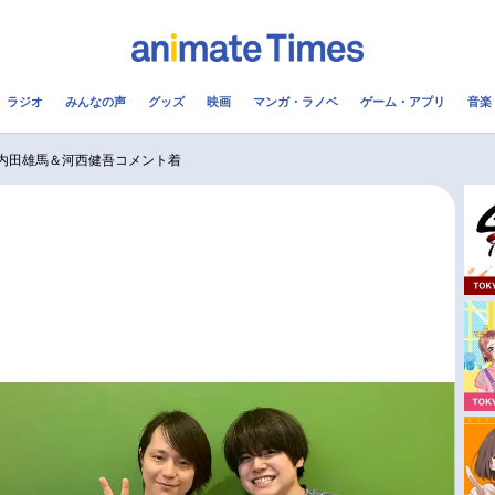
ラジオ
みんなの声
グッズ
映画
マンガ・ラノベ
ゲーム・アプリ
音楽
メ
声優
ラジオ
み
、内田雄馬＆河西健吾コメント着
コスプレ
2.5次元
配信
アニメ映画一覧
今期アニメ曜日別一覧
実写化映画一覧
春アニメ
男性声優/女性声優一覧
夏アニメ
FOLLOW US