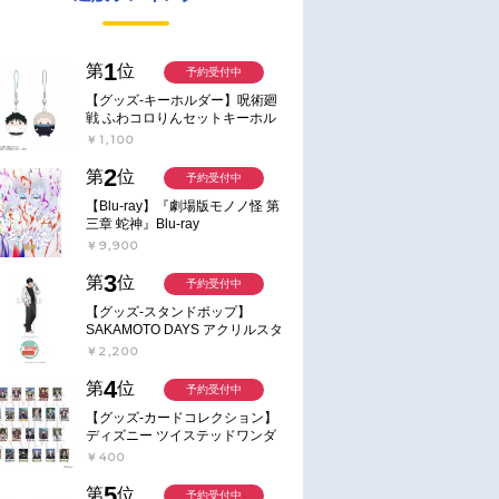
1
第
位
予約受付中
【グッズ-キーホルダー】呪術廻
戦 ふわコロりんセットキーホル
ダー【アニメイト特典付】
￥1,100
2
第
位
予約受付中
【Blu-ray】『劇場版モノノ怪 第
三章 蛇神』Blu-ray
￥9,900
3
第
位
予約受付中
【グッズ-スタンドポップ】
SAKAMOTO DAYS アクリルスタ
ンド～Sunny Afternoon～ 4.南雲
￥2,200
4
第
位
予約受付中
【グッズ-カードコレクション】
ディズニー ツイステッドワンダ
ーランド ランダムカードコレク
￥400
ション クラブ・ウェアver.
5
第
位
予約受付中