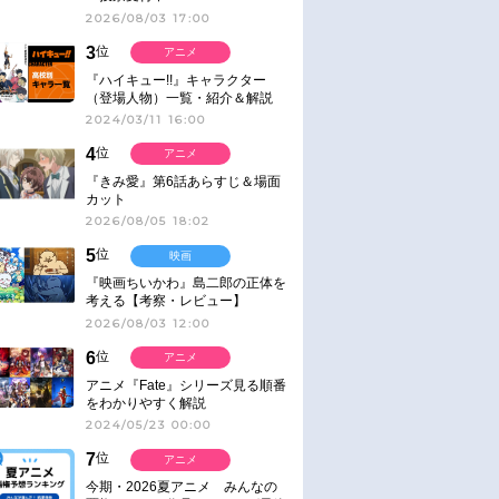
2026/08/03 17:00
3
位
アニメ
『ハイキュー!!』キャラクター
（登場人物）一覧・紹介＆解説
2024/03/11 16:00
4
位
アニメ
『きみ愛』第6話あらすじ＆場面
カット
2026/08/05 18:02
5
位
映画
『映画ちいかわ』島二郎の正体を
考える【考察・レビュー】
2026/08/03 12:00
6
位
アニメ
アニメ『Fate』シリーズ見る順番
をわかりやすく解説
2024/05/23 00:00
7
位
アニメ
今期・2026夏アニメ みんなの