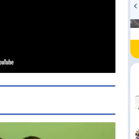
高橋美紀のおんぷの気持ち
TVアニメ『戦隊大失格』
♪ in アニメイトタイムズ
radio 大直会 2nd season