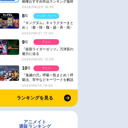
覇権おすすめ作品ランキング最終
結果発表！
2026/06/29 16:30
8
位
マンガ・ラノベ
『キングダム』キャラクターまと
め｜〈秦・韓・魏・趙・斉・燕〉
2025/08/21 17:00
9
位
アニメ
『仮面ライダーゼッツ』万津莫の
魅力に迫る
2026/08/05 12:00
10
位
アニメ
『鬼滅の刃』呼吸一覧まとめ｜呼
吸法、常中などキーワードを解説
2023/06/15 19:00
ランキングを見る
アニメイト
通販ランキング