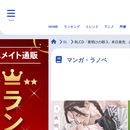
menu
HOME
ランキング
トレンド
アニメ
声優
HOME
ランキング
アニ
animateTimes
BL
BLCD「夜明けの唄 3」本日発売
マンガ・ラノベ
ゲーム・アプリ
音楽
マンガ・ラノベ
最新記事一覧
アニメ記事一覧
声優記事一覧