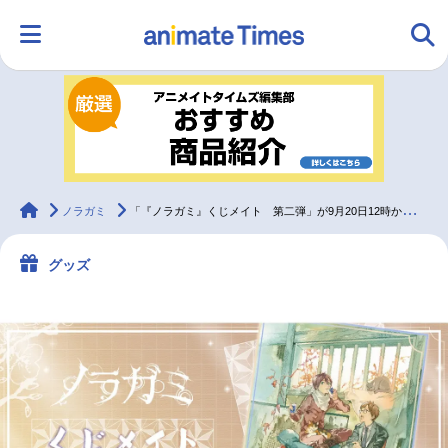
HOME
ランキング
アニメ
声優
ラジオ
みんなの声
グッズ
映画
animateTimes
ノラガミ
「『ノラガミ』くじメイト 第二弾」が9月20日12時から登場！
グッズ
マンガ・ラノベ
ゲーム・アプリ
音楽
コスプレ
2.5次元
配信・Vtuber
トレンド
無料マンガ
最新記事一覧
アニメ記事一覧
声優記事一覧