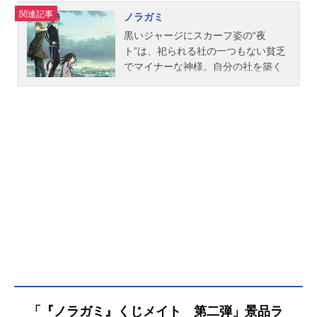
関連記事
ノラガミ
黒いジャージにスカーフ姿の“夜
ト”は、祀られる社の一つもない貧乏
でマイナーな神様。自分の社を築く
べく、自分の携帯番号を街なかやト
イレの壁に書き込み、賽銭〈5円〉で
人助けをする、自称“デリバリーゴッ
ド”である。良家の令嬢・壱岐ひより
は、交通事故に遭いそうになった夜
トを助けようとして、代わりに自分
が交通事故に巻き込まれてしまう。
それがきっかけで“半妖（魂が抜けや
すい体質）”となったひよりは、その
体質を治してもらうために夜トを追
いかけ、次第に行動を共にするよう
になる。さらに、夜トに拾われ、神
様が使う道具“神器”となった少年“雪
音”も仲間に加わり、人間に害を与え
る“妖”と戦いを繰り広げる一方で、夜
「『ノラガミ』くじメイト 第二弾」景品ラ
トの秘められた過去が紐とかれてい