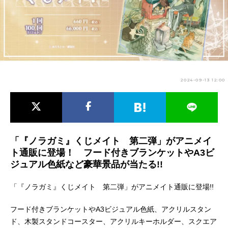
アニメ映画一覧
実写化映画一覧
今期アニメ曜日別一覧
春アニメ
夏アニメ
2024-09-13 12:00
秋アニメ
冬アニメ
男性声優/女性声優一覧
FOLLOW US
「『ノラガミ』くじメイト 第二弾」がアニメイ
ト通販に登場！ フード付きブランケットやA3ビ
ジュアル色紙など豪華景品が当たる!!
「『ノラガミ』くじメイト 第二弾」がアニメイト通販に登場!!
フード付きブランケットやA3ビジュアル色紙、アクリルスタン
ド、木製スタンドコースター、アクリルキーホルダー、スクエア