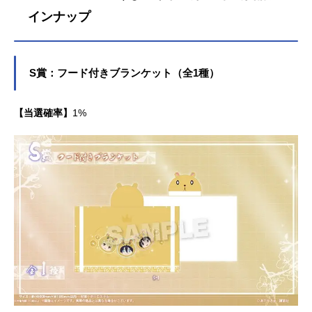
く。作品名ノラガミ放送形態TVアニ
インナップ
メスケジュール2014年1月5日（日）
～2014年3月23日（日）TOKYOMX
ほか話数全12話キャスト夜ト：神谷
S賞：フード付きブランケット（全1種）
浩史壱岐ひより：内田真礼雪音：梶
裕貴小福：豊崎愛生大黒：小野大輔
毘沙門：沢城みゆき兆麻：福山潤伴
【当選確率】
1%
音（ともね）・真喩（まゆ）：今井
麻美天神：大川透野良：釘宮理恵蠃
蚌（らぼう）：櫻井孝宏スタッフ原
作：あだちとか（「月刊少年マガジ
ン」連載中／講談社）監督：タムラ
コータローシリーズ構成：赤...