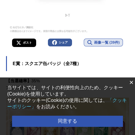
画像一覧 (39件)
シェア
ポスト
E賞：スクエア缶バッジ（全7種）
×
【当選確率】
35%
当サイトでは、サイトの利便性向上のため、クッキー
7種からランダム
(Cookie)を使用しています。
サイトのクッキー(Cookie)の使用に関しては、
「クッキ
ーポリシー」
をお読みください。
同意する