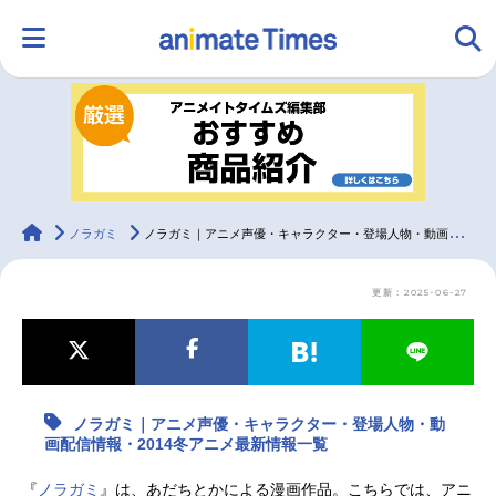
HOME
ランキング
アニメ
声優
ラジオ
みんなの声
グッズ
映画
animateTimes
ノラガミ
ノラガミ｜アニメ声優・キャラクター・登場人物・動画配信情報・2014冬アニメ最新情報一覧
更新：2025-06-27
マンガ・ラノベ
ゲーム・アプリ
音楽
コスプレ
2.5次元
配信・Vtuber
トレンド
無料マンガ
ノラガミ｜アニメ声優・キャラクター・登場人物・動
最新記事一覧
画配信情報・2014冬アニメ最新情報一覧
アニメ記事一覧
声優記事一覧
『
ノラガミ
』は、あだちとかによる漫画作品。こちらでは、アニ