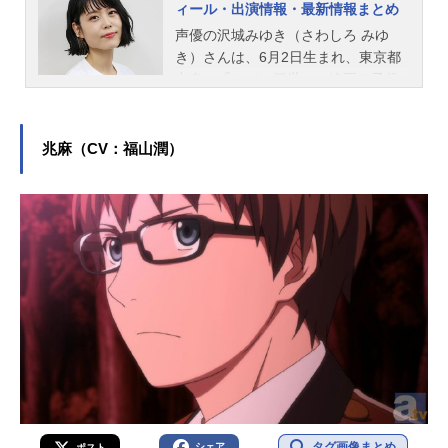
ィール・出演情報・最新情報まとめ
声優の沢城みゆき（さわしろ みゆ
き）さんは、6月2日生まれ、東京都
出身。『ルパン三世』の峰不二子役
をはじめ、『鬼滅の刃』の堕姫役な
ど、人気作品のキャラクターを多く
演じています。こちらでは、沢城み
兆麻（CV：福山潤）
ゆきさんのオススメ記事をご紹介！
タグ画像まとめ
シェア
ポスト