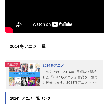
未定（未発表） おすすめ漫画一覧
画像をクリックすると、関連記事に
とびます。鬼滅の刃呪術廻戦ONEPIE
CE（ワンピース）ワールドトリガー
チェンソーマン宇宙兄弟葬送のフリ
ーレン名探偵コナンその着せ替え人
形は恋をするハコヅメ東京リベンジ
ャーズ僕のヒーローアカデミア
2014冬アニメ一覧
関連記事
2014冬アニメ
こちらでは、2014年1月頃放送開始
した「2014冬アニメ」作品を一覧で
ご紹介します。2014春アニメ＞＞＜
＜2013秋アニメ
2014年アニメ一覧リンク