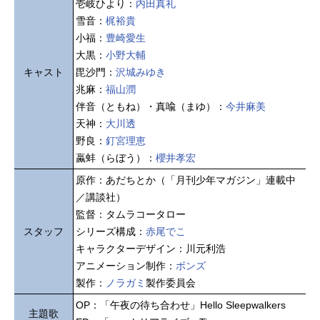
壱岐ひより：
内田真礼
雪音：
梶裕貴
小福：
豊崎愛生
大黒：
小野大輔
キャスト
毘沙門：
沢城みゆき
兆麻：
福山潤
伴音（ともね）・真喩（まゆ）：
今井麻美
天神：
大川透
野良：
釘宮理恵
蠃蚌（らぼう）：
櫻井孝宏
原作：あだちとか（「月刊少年マガジン」連載中
／講談社）
監督：タムラコータロー
スタッフ
シリーズ構成：
赤尾でこ
キャラクターデザイン：川元利浩
アニメーション制作：
ボンズ
製作：
ノラガミ
製作委員会
OP：「午夜の待ち合わせ」Hello Sleepwalkers
主題歌