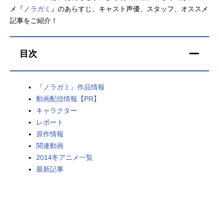
メ『
ノラガミ
』のあらすじ、キャスト声優、スタッフ、オススメ
アニメ映画一覧
実写化映画一覧
記事をご紹介！
今期アニメ曜日別一覧
目次
春アニメ
夏アニメ
秋アニメ
冬アニメ
『ノラガミ』作品情報
動画配信情報【PR】
男性声優/女性声優一覧
キャラクター
レポート
FOLLOW US
原作情報
関連動画
2014冬アニメ一覧
最新記事