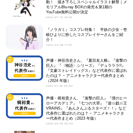
動！ 描き下ろしスペシャルイラスト解禁｜メ
モリアルBlu-ray BOXの発売＆第1期の
YouTube無料公開が決定
2024-07-10 18:05
『ノラガミ』コスプレ特集！ 半妖の少女・壱
岐ひよりに扮したコスプレイヤーさんをご紹
介！
2024-04-28 11:30
声優・神谷浩史さん、『夏目友人帳』『進撃の
巨人』『〈物語〉シリーズ』『デュラララ!!』
『文豪ストレイドッグス』など代表作に選ばれ
たのは？ − アニメキャラクター代表作まとめ
（2024 年版）
2024-01-28 00:00
声優・梶裕貴さん、『進撃の巨人』『僕のヒー
ローアカデミア』『七つの大罪』『遊☆戯☆王
VRAINS』『あんさんぶるスターズ！！』など
代表作に選ばれたのは？ − アニメキャラクタ
ー代表作まとめ（2023 年版）
2023-09-03 00:00