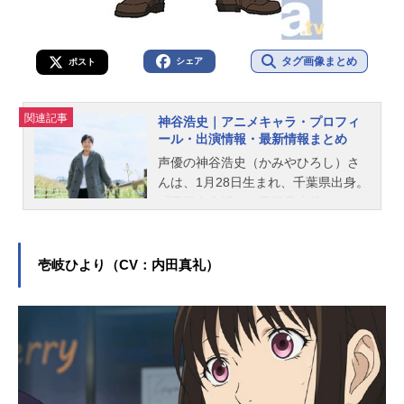
タグ画像まとめ
シェア
ポスト
関連記事
神谷浩史｜アニメキャラ・プロフィ
ール・出演情報・最新情報まとめ
声優の神谷浩史（かみやひろし）さ
んは、1月28日生まれ、千葉県出身。
『夏目友人帳』の夏目貴志役をはじ
め、『うる星やつら』の諸星あたる
役など、人気作品のキャラクターを
多く演じています。こちらでは、神
壱岐ひより（CV：内田真礼）
谷浩史さんのオススメ記事をご紹
介！