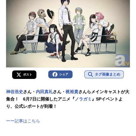
タグ画像まとめ
シェア
ポスト
神谷浩史
さん・
内田真礼
さん・
梶裕貴
さんらメインキャストが大
集合！ 6月7日に開催したアニメ『
ノラガミ
』SPイベントよ
り、公式レポートが到着！
ーー記事はこちら