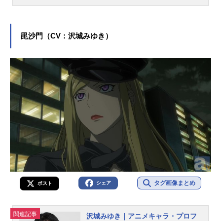
出身。『けいおん！』の平沢唯役を
はじめ、『ゆるキャン△』の犬山あ
おい役など、人気作品のキャラクタ
ーを多く演じています。こちらで
毘沙門（CV：沢城みゆき）
は、豊崎愛生さんのオススメ記事を
ご紹介！
タグ画像まとめ
シェア
ポスト
関連記事
沢城みゆき｜アニメキャラ・プロフ