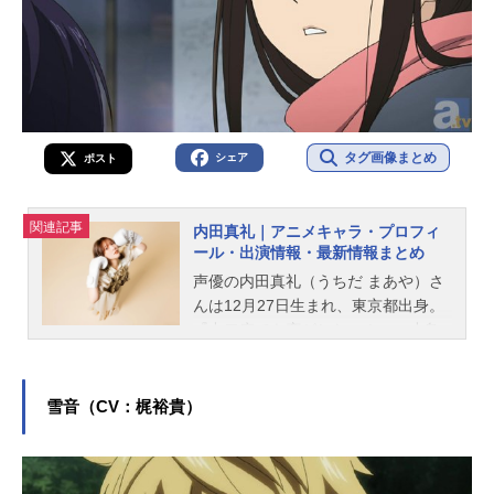
タグ画像まとめ
シェア
ポスト
関連記事
内田真礼｜アニメキャラ・プロフィ
ール・出演情報・最新情報まとめ
声優の内田真礼（うちだ まあや）さ
んは12月27日生まれ、東京都出身。
『中二病でも恋がしたい！』の小鳥
遊六花役をはじめ、『約束のネバー
ランド』のノーマン役など、人気作
品のキャラクターを多く演じていま
雪音（CV：梶裕貴）
す。こちらでは、内田真礼さんのオ
ススメ記事をご紹介！