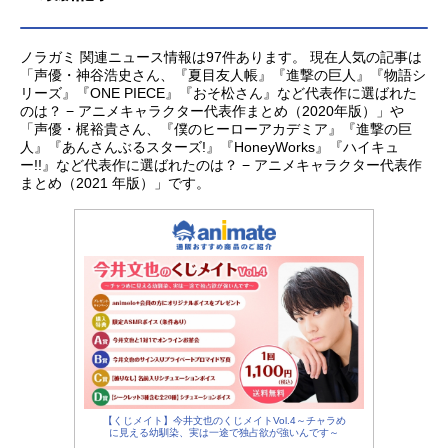
ノラガミ 関連ニュース情報は97件あります。 現在人気の記事は
「声優・神谷浩史さん、『夏目友人帳』『進撃の巨人』『物語シ
リーズ』『ONE PIECE』『おそ松さん』など代表作に選ばれた
のは？ − アニメキャラクター代表作まとめ（2020年版）」や
「声優・梶裕貴さん、『僕のヒーローアカデミア』『進撃の巨
人』『あんさんぶるスターズ!』『HoneyWorks』『ハイキュ
ー!!』など代表作に選ばれたのは？ − アニメキャラクター代表作
まとめ（2021 年版）」です。
【くじメイト】今井文也のくじメイトVol.4～チャラめ
に見える幼馴染、実は一途で独占欲が強いんです～