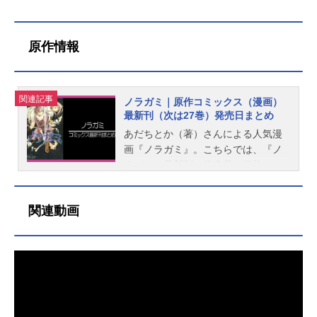
原作情報
関連記事
ノラガミ｜原作コミックス（漫画）
最新刊（次は27巻）発売日まとめ
あだちとか（著）さんによる人気漫
画『ノラガミ』。こちらでは、『ノ
ラガミ』最新刊の発売日・価格など
の情報をご紹介しています。なお、
現在26巻まで発売中、次巻となる27
関連動画
巻は発売日未定（未発表）です。
更新：2023/2/16ノラガミ出版社：講
談社レーベル：講談社コミックス月
刊マガジン著者：あだちとか（著）
最新刊（26巻）発売日：2023/02/16
価格：528円(税込)アニメイト通販で
の購入はこちら次巻（27巻）発売日