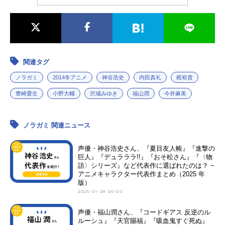
関連タグ
ノラガミ
2014冬アニメ
神谷浩史
内田真礼
梶裕貴
豊崎愛生
小野大輔
沢城みゆき
福山潤
今井麻美
ノラガミ 関連ニュース
声優・神谷浩史さん、『夏目友人帳』『進撃の
巨人』『デュラララ!!』『おそ松さん』『〈物
語〉シリーズ』など代表作に選ばれたのは？ −
アニメキャラクター代表作まとめ（2025 年
版）
2025-01-28 00:00
声優・福山潤さん、『コードギアス 反逆のル
ルーシュ』『天官賜福』『吸血鬼すぐ死ぬ』