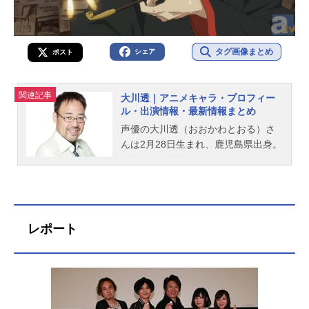
タグ画像まとめ
シェア
ポスト
関連記事
大川透｜アニメキャラ・プロフィー
ル・出演情報・最新情報まとめ
声優の大川透（おおかわとおる）さ
んは2月28日生まれ、鹿児島県出身。
『鋼の錬金術師』のロイ・マスタン
グ役をはじめ、『戦国BASARA』の
徳川家康役など、人気作品のキャラ
クターを多く演じています。こちら
では、大川透さんのオススメ記事を
レポート
ご紹介！