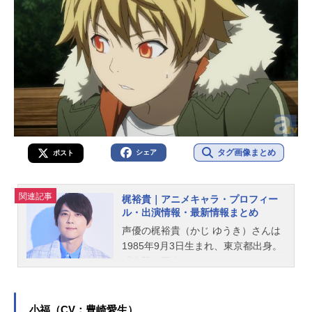
タグ画像まとめ
シェア
ポスト
関連記事
梶裕貴｜アニメキャラ・プロフィー
ル・出演情報・最新情報まとめ
声優の梶裕貴（かじ ゆうき）さんは
1985年9月3日生まれ、東京都出身。
『進撃の巨人』のエレン・イェーガ
ー役をはじめ、『七つの大罪』のメ
リオダス役など、人気作品のキャラ
クターを多く演じています。こちら
小福（CV：豊崎愛生）