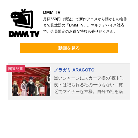
DMM TV
月額550円（税込）で新作アニメから懐かしの名作
まで見放題の「DMM TV」。マルチデバイス対応
で、会員限定のお得な特典も盛りだくさん。
動画を見る
関連記事
ノラガミ ARAGOTO
黒いジャージにスカーフ姿の“夜ト”。
夜トは祀られる社の一つもない～貧
乏でマイナーな神様。自分の社を築
くべく、自分の携帯番号を街なかや
トイレの壁に書き込み、賽銭で人助
けをする、自称“デリバリーゴッド”で
ある。良家の令嬢・壱岐ひよりは、
交通事故に遭いそうになった夜トを
助けようとして、代わりに自分が交