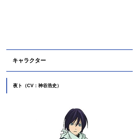
通事故に巻き込まれてしまう。それ
がきっかけで“半妖(魂が抜けやすい体
質)”となったひよりは、その体質を治
してもらうために夜トを追いかけ、
次第に行動を共にするようになる。
さらに、夜トに拾われ、神様が使う
道具“神器”となった“雪音”も仲間に加
わり、人間に害を与える“妖”と戦いを
繰り広げる一方で、夜トの秘められ
キャラクター
た過去がひもとかれていく。作品名
ノラガミARAGOTO放送形態TVアニ
メシリーズノラガミスケジュール201
5年10月2日（金）～2015年12月25
夜ト（CV：神谷浩史）
日（金）毎日放送ほか話数全13話キ
ャスト夜ト：神谷浩史壱岐ひより：
内田真礼雪音：梶裕貴毘沙門：沢城
みゆき兆麻：福山潤小福：豊崎愛生
大黒：小野大輔天神：大川透囷巴：
井上和彦真喩：今井麻美野良：釘宮
理恵藍巴：東城日沙子陸巴：星野貴
紀スタッフ監督：タムラコータロー