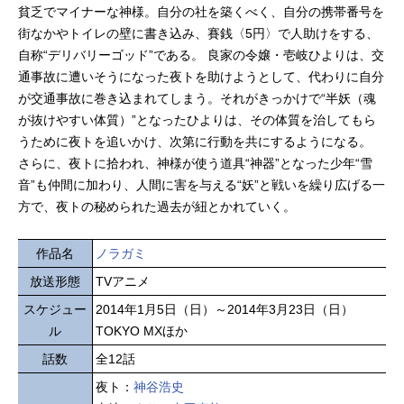
貧乏でマイナーな神様。自分の社を築くべく、自分の携帯番号を
街なかやトイレの壁に書き込み、賽銭〈5円〉で人助けをする、
自称“デリバリーゴッド”である。 良家の令嬢・壱岐ひよりは、交
通事故に遭いそうになった夜トを助けようとして、代わりに自分
が交通事故に巻き込まれてしまう。それがきっかけで“半妖（魂
が抜けやすい体質）”となったひよりは、その体質を治してもら
うために夜トを追いかけ、次第に行動を共にするようになる。
さらに、夜トに拾われ、神様が使う道具“神器”となった少年“雪
音”も仲間に加わり、人間に害を与える“妖”と戦いを繰り広げる一
方で、夜トの秘められた過去が紐とかれていく。
作品名
ノラガミ
放送形態
TVアニメ
スケジュー
2014年1月5日（日）～2014年3月23日（日）
ル
TOKYO MXほか
話数
全12話
夜ト：
神谷浩史