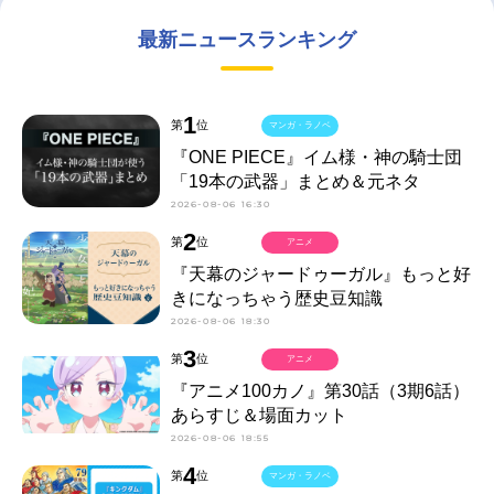
最新ニュースランキング
1
第
位
マンガ・ラノベ
『ONE PIECE』イム様・神の騎士団
「19本の武器」まとめ＆元ネタ
2026-08-06 16:30
2
第
位
アニメ
『天幕のジャードゥーガル』もっと好
きになっちゃう歴史豆知識
2026-08-06 18:30
3
第
位
アニメ
『アニメ100カノ』第30話（3期6話）
あらすじ＆場面カット
2026-08-06 18:55
4
第
位
マンガ・ラノベ