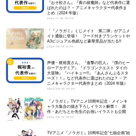
『おそ松さん』『青の祓魔師』など代表作に選
ばれたのは？ − アニメキャラクター代表作ま
とめ（2024 年版）
2024-11-26 00:00
「『ノラガミ』くじメイト 第二弾」がアニメ
イト通販に登場！ フード付きブランケットや
A3ビジュアル色紙など豪華景品が当たる!!
2024-09-13 12:00
声優・梶裕貴さん、『進撃の巨人』『僕のヒー
ローアカデミア』『ドラゴンクエスト ダイの
大冒険』『ハイキュー!!』『あんさんぶるスタ
ーズ！！』など代表作に選ばれたのは？ − ア
ニメキャラクター代表作まとめ（2024 年版）
2024-09-03 00:00
『ノラガミ』TVアニメ10周年記念・メインキ
ャラ大集合の描き下ろしイラスト解禁！ 原
作・あだちとか先生のお祝いイラストも公開
2024-08-10 18:00
TVアニメ『ノラガミ』10周年記念“七福企画”始