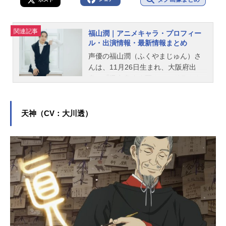
関連記事
福山潤｜アニメキャラ・プロフィー
ル・出演情報・最新情報まとめ
声優の福山潤（ふくやまじゅん）さ
んは、11月26日生まれ、大阪府出
身。『吸血鬼すぐ死ぬ』のドラルク
役をはじめ、『おそ松さん』の松野
一松役など、人気作品のキャラクタ
ーを多く演じています。こちらで
天神（CV：大川透）
は、福山潤さんのオススメ記事をご
紹介！