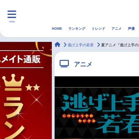
menu
HOME
ランキング
トレンド
アニメ
声優
HOME
ランキング
アニ
animateTimes
逃げ上手の若君
夏アニメ『逃げ上手の
マンガ・ラノベ
ゲーム・アプリ
音楽
アニメ
最新記事一覧
アニメ記事一覧
声優記事一覧