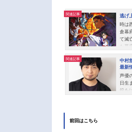
関連記事
逃げ
時は
倉幕
て滅
た幕
諏訪
関連記事
中村
た…
最新
る仲
声優
代が
日生
の生
役を
越え
のキ
行の
村悠
逃げ
7月6
11
前回はこちら
矢野