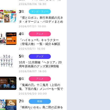
ネタ
2026/08/06 16:30
3
位
マンガ・ラノベ
『僕とロボコ』単行本表紙の元ネ
タ・オマージュ・パロディまとめ
2026/07/21 10:00
4
位
アニメ
『ハイキュー!!』キャラクター
（登場人物）一覧・紹介＆解説
2024/03/11 16:00
5
位
グッズ
10月・11月開催『ヘタリア』20
周年原画展のグッズ第1弾情報
2026/08/07 18:00
6
位
アニメ
『鬼滅の刃』十二鬼月（上弦の
鬼、下弦の鬼）メンバーを一覧で
紹介＆解説（登場鬼の情報まと
2023/06/20 00:00
め）
7
位
映画
『映画ちいかわ』島二郎の正体を