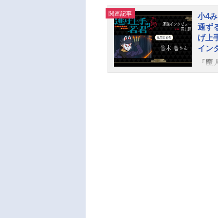
蕃：
関連記事
小4
高氏
通ず
剛市
げ上
松井
イン
山﨑
『魔
ン：
作家
ごいぬ
げ上手
MX
公は
べて
た諏
「生
では
施！
す。
り返
ただ