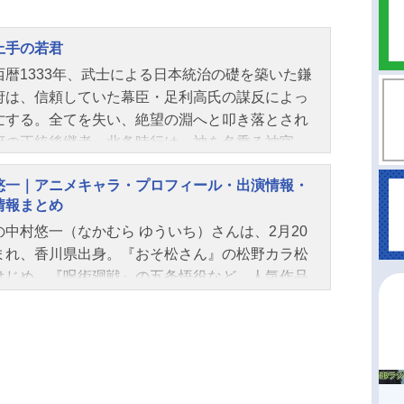
上手の若君
西暦1333年、武士による日本統治の礎を築いた鎌
府は、信頼していた幕臣・足利高氏の謀反によっ
亡する。全てを失い、絶望の淵へと叩き落とされ
府の正統後継者・北条時行は、神を名乗る神官・
頼重の手引きで燃え落ちる鎌倉を脱出するのだっ
悠一｜アニメキャラ・プロフィール・出演情報・
。逃げ落ちてたどり着いた諏訪の地で、信頼でき
情報まとめ
間と出会い、鎌倉奪還の力を蓄えていく時行。時
の中村悠一（なかむら ゆういち）さんは、2月20
移ろう大きなうねりを、「戦って」「死ぬ」武士
まれ、香川県出身。『おそ松さん』の松野カラ松
き様とは反対に「逃げて」「生きる」ことで乗り
はじめ、『呪術廻戦』の五条悟役など、人気作品
ていく。英雄ひしめく乱世で繰り広げられる、時
ャラクターを多く演じています。こちらでは、中
天下を取り戻す鬼ごっこの行方は―――。作品名
一さんのオススメ記事をご紹介！
上手の若君放送形態TVアニメスケジュール2024年
日（土）〜2024年9月28日（土）TOKYOMX・BS
ほか話数全12話キャスト北条時行：結川あさき雫：
妃菜喜弧次郎：日野まり亜也子：鈴代紗弓風間玄