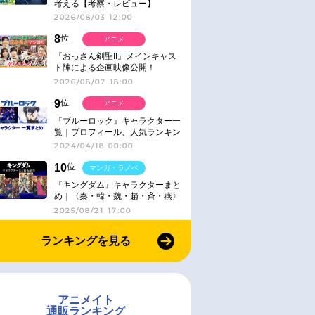
考える【考察・レビュー】
2026/08/03 12:00
8
位
アニメ
『おっさん剣聖II』メインキャス
ト陣による企画映像公開！
2026/08/07 18:00
9
位
アニメ
『ブルーロック』キャラクター一
覧｜プロフィール、人気ランキン
グ、キャラソン、診断など気にな
2024/04/18 00:00
る情報まとめ
10
位
マンガ・ラノベ
『キングダム』キャラクターまと
め｜〈秦・韓・魏・趙・斉・燕〉
2025/08/21 17:00
ランキングを見る
アニメイト
通販ランキング