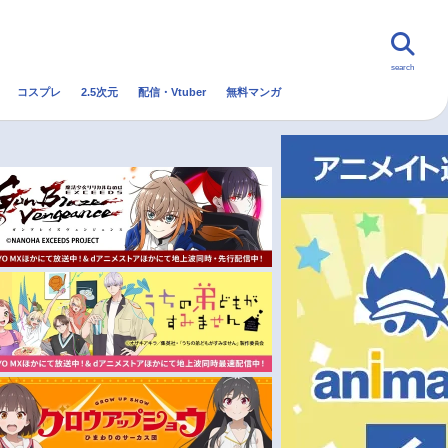
search
コスプレ
2.5次元
配信・Vtuber
無料マンガ
んなの声
グッズ
映画
・Vtuber
トレンド
無料マンガ
秋アニメ
冬アニメ