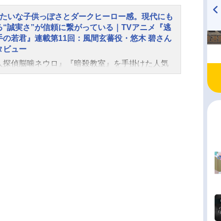
悠木碧吹雪：戸谷菊之介諏訪頼重：中村悠一足利
みたいな子供っぽさとダークヒーロー感。現代にも
：小西克幸小笠原貞宗：青山穣諏訪盛高：石黒史
る“誠実さ”が信頼に繋がっている｜TVアニメ『逃
TVアニメ『戦隊大失格』
ハイキュー!! 烏野高校放送部!
河助房：山本高広瘴奸：東地宏樹スタッフ原作：
radio 大直会 2nd season
手の若君』連載第11回：風間玄蕃役・悠木 碧さん
優征（集英社「週刊少年ジャンプ」連載）監督：
タビュー
雄太シリーズ構成：冨田頼子キャラクターデザイ
人探偵脳噛ネウロ』『暗殺教室』を手掛けた人気
西谷泰史副監督：川上雄介プロップデザイン：よ
・松井優征先生が描く歴史スペクタクル漫画『逃
サブキャラクタ...
の若君』がTVアニメ化。2024年7月よりTOKYO
・BS11ほか全国30局にて放送中です。本作の主人
、信頼していた幕臣・足利尊氏の謀反によってす
を失った北条時行。時行は逃げ落ちてたどり着い
訪の地で仲間と出会い、訪れる困難を「逃げて」
きて」乗り越えていきます。アニメイトタイムズ
、本作の魅力を深掘りする連載インタビューを実
 第11回目は、風間玄蕃を演じる悠木碧さんで
保科軍と国司軍の戦いが幕を開けた第十一回を振
っていただきつつ、原作や玄蕃について語ってい
きました。 前回はこちら 小4みたいな子供っ