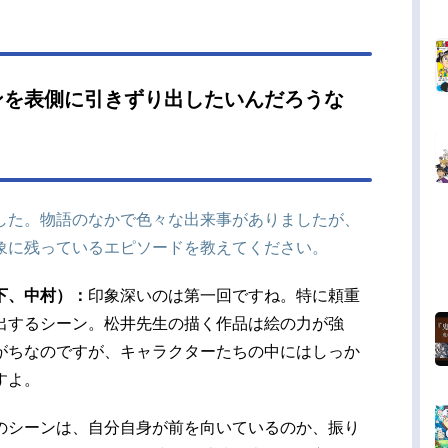
と、トリックスターとしてのカッコよさ――第十
では保科軍と国司軍の戦いが描かれ、逃若党の一
して玄蕃も活躍していました。風間玄蕃役・悠木
ん（以下、悠木）：すっかり逃若党の仲間になり
ンを表側に引きずり出したいんだろうな
た。あの怪獣みたいな玄蕃を上手く扱えているの
ん（時行）たちの作戦勝ちですね（笑）。しか
玄蕃って上手く使われているときは文句を言わな
ですよ。なんだかんだ人の役に立って評価される
喜びを覚えるタイ...
した。物語のなかで色々な出来事がありましたが、
象に残っているエピソードを教えてください。
下、中村）：
印象深いのは第一回ですね。特に頼重
出するシーン。松井先生の描く作品は絵の力が強
がちなのですが、キャラクターたちの中にはしっか
すよ。
のシーンは、自分自身が前を向いているのか、振り