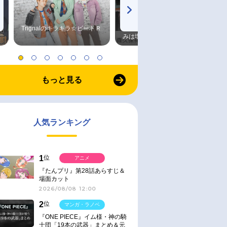
Trignalのキラキラ☆ビートＲ
森久保祥太郎×浪川大輔 つま
みは塩だけ
もっと見る
人気ランキング
1
位
アニメ
『たんプリ』第28話あらすじ＆
場面カット
2026/08/08 12:00
2
位
マンガ・ラノベ
『ONE PIECE』イム様・神の騎
士団「19本の武器」まとめ＆元