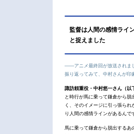
ぽさ
一回
員と
碧さ
監督は人間の感情ライ
まし
はぼ
と捉えました
も、
いん
ことに
――アニメ最終回が放送されま
振り返ってみて、中村さんが印
諏訪頼重役・中村悠一さん（以
と時行が馬に乗って鎌倉から脱
く、そのイメージに引っ張られ
り人間の感情ラインがあるんで
馬に乗って鎌倉から脱出するあ