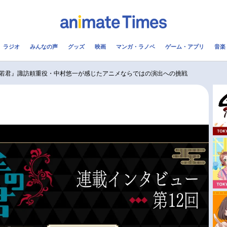
ラジオ
みんなの声
グッズ
映画
マンガ・ラノベ
ゲーム・アプリ
音楽
メ
声優
ラジオ
み
若君』諏訪頼重役・中村悠一が感じたアニメならではの演出への挑戦
コスプレ
2.5次元
配信
アニメ映画一覧
今期アニメ曜日別一覧
実写化映画一覧
春アニメ
男性声優/女性声優一覧
夏アニメ
FOLLOW US