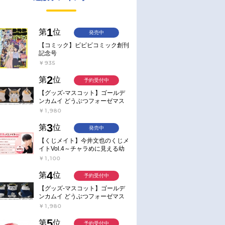
1
第
位
発売中
【コミック】ビビビコミック創刊
記念号
￥935
2
第
位
予約受付中
【グッズ-マスコット】ゴールデ
ンカムイ どうぶつフォーゼマス
コット 4.尾形百之助【再販】
￥1,980
3
第
位
発売中
【くじメイト】今井文也のくじメ
イトVol.4～チャラめに見える幼
馴染、実は一途で独占欲が強いん
￥1,100
です～
4
第
位
予約受付中
【グッズ-マスコット】ゴールデ
ンカムイ どうぶつフォーゼマス
コット 5.月島軍曹【再販】
￥1,980
5
第
位
予約受付中