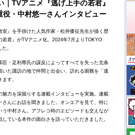
い｜TVアニメ『逃げ上手の若君』
頼重役・中村悠一さんインタビュー
教室』を手掛けた人気作家・松井優征先生が描く歴
君』がTVアニメ化。2024年7月よりTOKYO
した。
幕臣・足利尊氏の謀反によってすべてを失った北条
着いた諏訪の地で仲間と出会い、訪れる困難を「逃
きます。
の魅力を深掘りする連載インタビューを実施。連載
一さんにお話を聞きました。オンエアを見て、特に
いう中村さん。アフレコ時のエピソードも交えなが
戦している本作の面白さを語っていただきました。