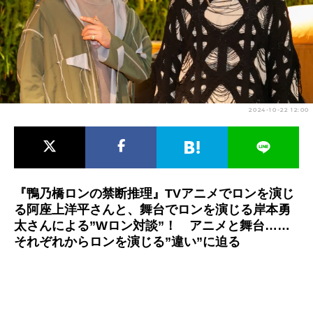
アニメ映画一覧
実写化映画一覧
今期アニメ曜日別一覧
春アニメ
夏アニメ
2024-10-22 12:00
秋アニメ
冬アニメ
男性声優/女性声優一覧
FOLLOW US
『鴨乃橋ロンの禁断推理』TVアニメでロンを演じ
る阿座上洋平さんと、舞台でロンを演じる岸本勇
太さんによる”Wロン対談”！ アニメと舞台……
それぞれからロンを演じる”違い”に迫る