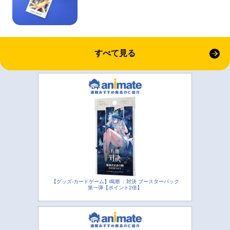
すべて見る
【グッズ-カードゲーム】鳴潮 ：対決 ブースターパック
第一弾【ポイント2倍】