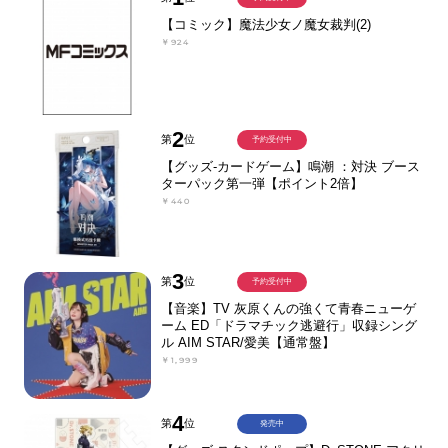
【コミック】魔法少女ノ魔女裁判(2)
￥924
2
第
位
予約受付中
【グッズ-カードゲーム】鳴潮 ：対決 ブース
ターパック第一弾【ポイント2倍】
￥440
3
第
位
予約受付中
【音楽】TV 灰原くんの強くて青春ニューゲ
ーム ED「ドラマチック逃避行」収録シング
ル AIM STAR/愛美【通常盤】
￥1,999
4
第
位
発売中