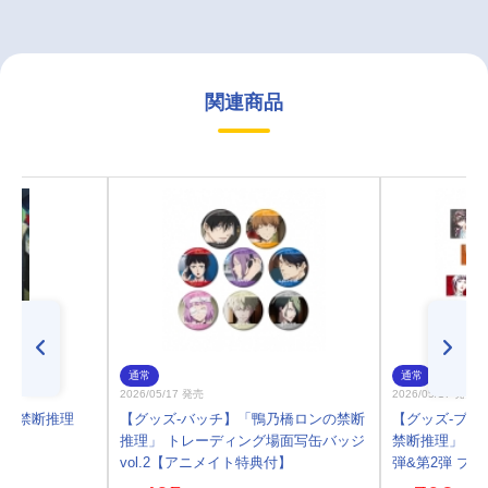
関連商品
通常
通常
2026/05/17 発売
2026/05/17 発売
ンの禁断推理
【グッズ-バッチ】「鴨乃橋ロンの禁断
【グッズ-ブロ
推理」 トレーディング場面写缶バッジ
禁断推理」 トレー
vol.2【アニメイト特典付】
弾&第2弾 ブ