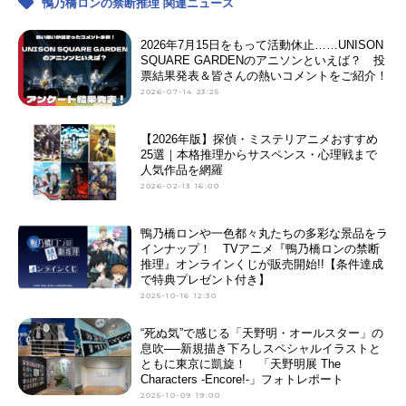
鴨乃橋ロンの禁断推理 関連ニュース
2026年7月15日をもって活動休止……UNISON
SQUARE GARDENのアニソンといえば？ 投
票結果発表＆皆さんの熱いコメントをご紹介！
2026-07-14 23:25
【2026年版】探偵・ミステリアニメおすすめ
25選｜本格推理からサスペンス・心理戦まで
人気作品を網羅
2026-02-13 16:00
鴨乃橋ロンや一色都々丸たちの多彩な景品をラ
インナップ！ TVアニメ『鴨乃橋ロンの禁断
推理』オンラインくじが販売開始!!【条件達成
で特典プレゼント付き】
2025-10-16 12:30
“死ぬ気”で感じる「天野明・オールスター」の
息吹──新規描き下ろしスペシャルイラストと
ともに東京に凱旋！ 「天野明展 The
Characters -Encore!-」フォトレポート
2025-10-09 19:00