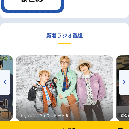
新着ラジオ番組
Trignalのキラキラ☆ビートＲ
森久