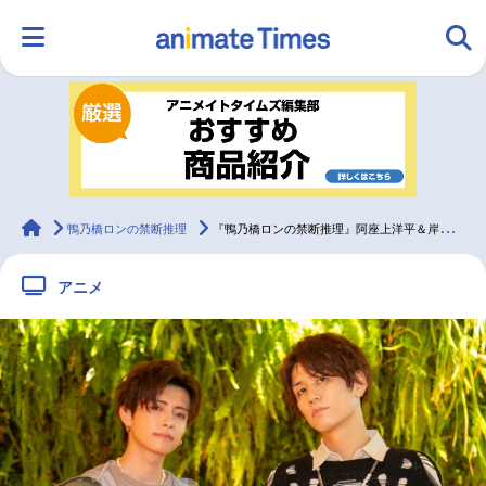
HOME
ランキング
アニメ
声優
ラジオ
みんなの声
グッズ
映画
animateTimes
鴨乃橋ロンの禁断推理
『鴨乃橋ロンの禁断推理』阿座上洋平＆岸本勇太のWロン対談
アニメ
マンガ・ラノベ
ゲーム・アプリ
音楽
コスプレ
2.5次元
配信・Vtuber
トレンド
無料マンガ
最新記事一覧
アニメ記事一覧
声優記事一覧