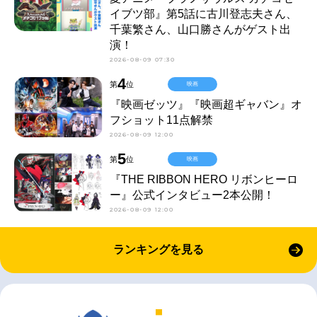
イブツ部』第5話に古川登志夫さん、
千葉繁さん、山口勝さんがゲスト出
演！
2026-08-09 07:30
4
第
位
映画
『映画ゼッツ』『映画超ギャバン』オ
フショット11点解禁
2026-08-09 12:00
5
第
位
映画
『THE RIBBON HERO リボンヒーロ
ー』公式インタビュー2本公開！
2026-08-09 12:00
ランキングを見る