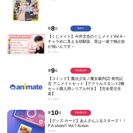
8
第
位
発売中
【くじメイト】今井文也のくじメイトVol.4～
チャラめに見える幼馴染、実は一途で独占欲
が強いんです～
￥1,100
9
第
位
予約受付中
【コミック】魔法少女ノ魔女裁判(2) 発売記
念 アニメイトセット【アクリルスタンド2種
セット購入用シリアル付き】【完全受注生
産】
￥2,684
10
第
位
予約受付中
【グッズ-カード】あんさんぶるスターズ！！
P.A.shots!! Vol.7 Action
￥275