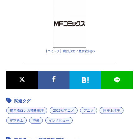
【コミック】魔法少女ノ魔女裁判(2)
関連タグ
鴨乃橋ロンの禁断推理
2026秋アニメ
アニメ
阿座上洋平
岸本勇太
声優
インタビュー