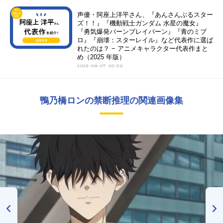
声優・阿座上洋平さん、『あんさんぶるスター
ズ！！』『機動戦士ガンダム 水星の魔女』
『勇気爆発バーンブレイバーン』『青のミブ
ロ』『崩壊：スターレイル』など代表作に選ば
れたのは？ − アニメキャラクター代表作まと
め（2025 年版）
2025-08-07 00:00
鴨乃橋ロンの禁断推理の関連画像集