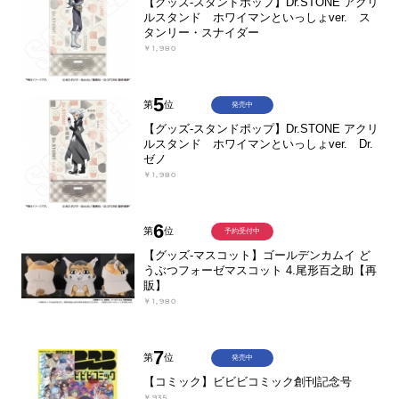
【グッズ-スタンドポップ】Dr.STONE アクリ
ルスタンド ホワイマンといっしょver. ス
タンリー・スナイダー
￥1,980
5
第
位
発売中
【グッズ-スタンドポップ】Dr.STONE アクリ
ルスタンド ホワイマンといっしょver. Dr.
ゼノ
￥1,980
6
第
位
予約受付中
【グッズ-マスコット】ゴールデンカムイ ど
うぶつフォーゼマスコット 4.尾形百之助【再
販】
￥1,980
7
第
位
発売中
【コミック】ビビビコミック創刊記念号
￥935