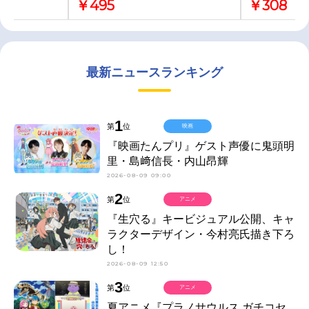
￥495
￥308
最新ニュースランキング
1
第
位
映画
『映画たんプリ』ゲスト声優に鬼頭明
里・島﨑信長・内山昂輝
2026-08-09 09:00
2
第
位
アニメ
『生穴る』キービジュアル公開、キャ
ラクターデザイン・今村亮氏描き下ろ
し！
2026-08-09 12:50
3
第
位
アニメ
夏アニメ『プラノサウルス ガチコセ