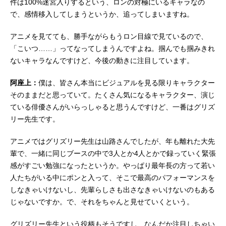
件は100%迷宮入りするという、ロンの対極にいるキャラなの
で、感情移入してしまうというか、追ってしまいますね。
アニメを見てても、勝手ながらもうロン目線で見ているので、
「こいつ……」ってなってしまうんですよね。掴んでも掴みきれ
ないキャラなんですけど、今後の動きに注目しています。
阿座上：
僕は、皆さん本当にビジュアルを見る限りキャラクター
そのままだと思っていて。たくさん気になるキャラクター、演じ
ている俳優さんがいらっしゃると思うんですけど、一番はグリズ
リー先生です。
アニメではグリズリー先生は山路さんでしたが、年も離れた大先
輩で、一緒に同じブースの中で3人とか4人とかで録っていく緊張
感がすごい勉強になったというか。やっぱり最年長の方って若い
人たちがいる中にポンと入って、そこで最高のパフォーマンスを
しなきゃいけないし、先輩らしさも出さなきゃいけないのもある
じゃないですか。で、それをちゃんと見せていくという。
グリズリー先生という役柄もそうですし、なんだか注目しちゃい