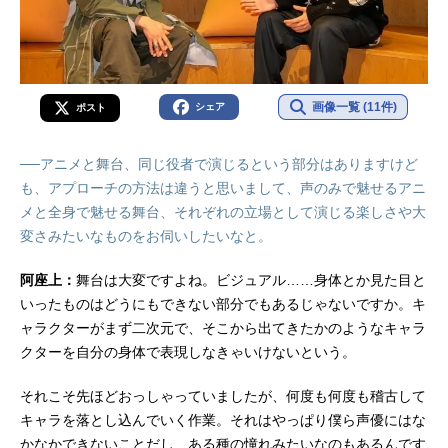
画像一覧 (11件)
シェア
ポスト
──アニメと舞台、同じ役者で演じるという部分はありますけど
も、アプローチの方法は違うと思いまして、声のみで魅せるアニ
メと全身で魅せる舞台、それぞれの立場として演じる楽しさや大
変さみたいなものをお伺いしたいなと。
阿座上：
舞台は大変ですよね。ビジュアル……身体とか見た目と
いったものはどうにもできない部分でもあるじゃないですか。キ
ャラクターがまず二次元で、そこから出てきたかのようなキャラ
クターを自分の身体で表現しなきゃいけないという。
それこそ先ほどおっしゃっていましたが、何度も何度も稽古して
キャラを落とし込んでいく作業。それはやっぱり僕ら声優にはな
かなかできないことだし、ある種の憧れみたいなのもあるんです