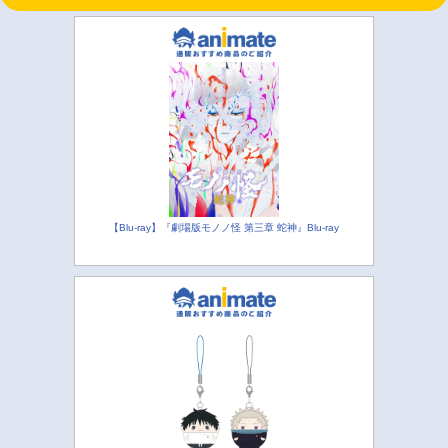
【Blu-ray】『劇場版モノノ怪 第三章 蛇神』Blu-ray