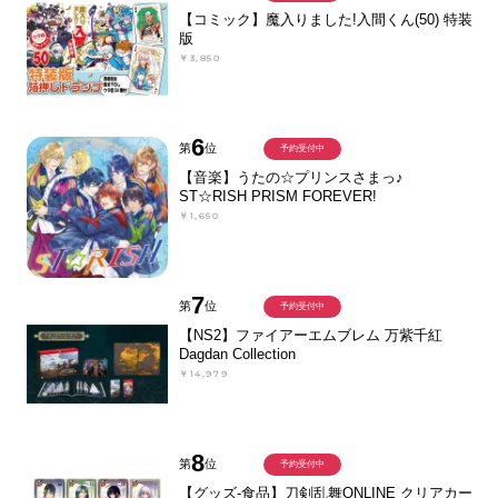
【コミック】魔入りました!入間くん(50) 特装
版
￥3,850
6
第
位
予約受付中
【音楽】うたの☆プリンスさまっ♪
ST☆RISH PRISM FOREVER!
￥1,650
7
第
位
予約受付中
【NS2】ファイアーエムブレム 万紫千紅
Dagdan Collection
￥14,979
8
第
位
予約受付中
【グッズ-食品】刀剣乱舞ONLINE クリアカー