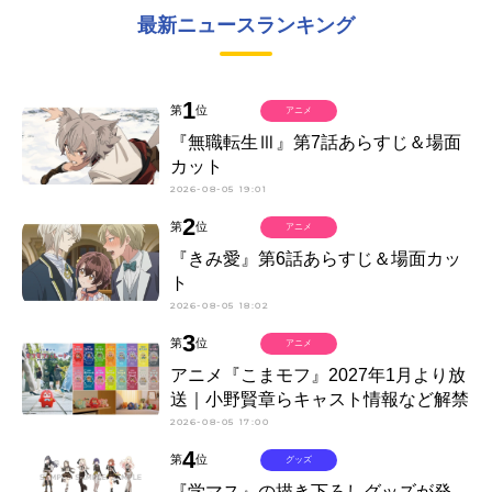
最新ニュースランキング
1
第
位
アニメ
『無職転生Ⅲ』第7話あらすじ＆場面
カット
2026-08-05 19:01
2
第
位
アニメ
『きみ愛』第6話あらすじ＆場面カッ
ト
2026-08-05 18:02
3
第
位
アニメ
アニメ『こまモフ』2027年1月より放
送｜小野賢章らキャスト情報など解禁
2026-08-05 17:00
4
第
位
グッズ
『学マス』の描き下ろしグッズが発