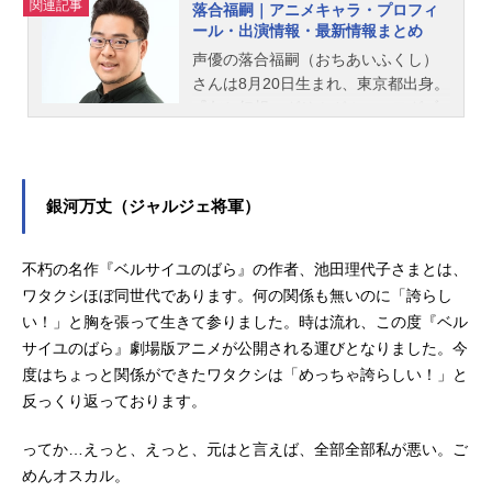
関連記事
落合福嗣｜アニメキャラ・プロフィ
ラ...
ール・出演情報・最新情報まとめ
声優の落合福嗣（おちあいふくし）
さんは8月20日生まれ、東京都出身。
『灰と幻想のグリムガル』のモグゾ
ー役をはじめ、『火ノ丸相撲』の小
関信也役など、人気作品のキャラク
ターを演じています。こちらでは、
落合福嗣さんのオススメ記事をご紹
銀河万丈（ジャルジェ将軍）
介！
不朽の名作『ベルサイユのばら』の作者、池田理代子さまとは、
ワタクシほぼ同世代であります。何の関係も無いのに「誇らし
い！」と胸を張って生きて参りました。時は流れ、この度『ベル
サイユのばら』劇場版アニメが公開される運びとなりました。今
度はちょっと関係ができたワタクシは「めっちゃ誇らしい！」と
反っくり返っております。
ってか…えっと、えっと、元はと言えば、全部全部私が悪い。ご
めんオスカル。