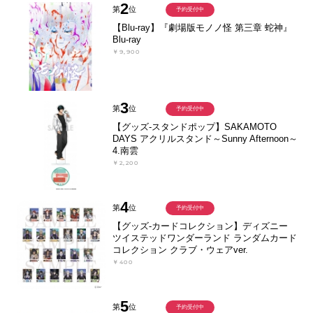
2
第
位
予約受付中
【Blu-ray】『劇場版モノノ怪 第三章 蛇神』
Blu-ray
￥9,900
3
第
位
予約受付中
【グッズ-スタンドポップ】SAKAMOTO
DAYS アクリルスタンド～Sunny Afternoon～
4.南雲
￥2,200
4
第
位
予約受付中
【グッズ-カードコレクション】ディズニー
ツイステッドワンダーランド ランダムカード
コレクション クラブ・ウェアver.
￥400
5
第
位
予約受付中