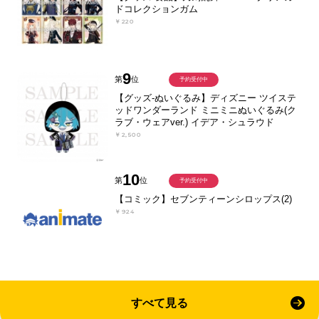
ドコレクションガム
￥220
9
第
位
予約受付中
【グッズ-ぬいぐるみ】ディズニー ツイステ
ッドワンダーランド ミニミニぬいぐるみ(ク
ラブ・ウェアver.) イデア・シュラウド
￥2,500
10
第
位
予約受付中
【コミック】セブンティーンシロップス(2)
￥924
すべて見る