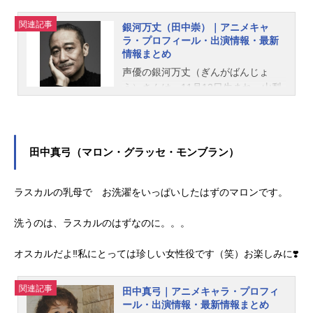
関連記事
銀河万丈（田中崇）｜アニメキャ
ラ・プロフィール・出演情報・最新
情報まとめ
声優の銀河万丈（ぎんがばんじょ
う）さんは、11月12日生まれ、山梨
県出身。 『機動戦士ガンダム』のギ
レン・ザビ役をはじめ、『北斗の
拳』のサウザー役など、人気作品の
キャラクターを多く演じています。
田中真弓（マロン・グラッセ・モンブラン）
こちらでは、銀河万丈さんのプロフ
ィールと関連記事を紹介します。
ラスカルの乳母で お洗濯をいっぱいしたはずのマロンです。
洗うのは、ラスカルのはずなのに。。。
オスカルだよ‼️私にとっては珍しい女性役です（笑）お楽しみに❣️
関連記事
田中真弓｜アニメキャラ・プロフィ
ール・出演情報・最新情報まとめ