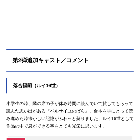
弄されながらも、それぞれの運命を
美しく生きる。作品名ベルサイユの
ばら（映画）放送形態劇場版アニメ
シリーズベルサイユのばらスケジュ
ール2025年1月31日（金）キャスト
オスカル・フランソワ・ド・ジャル
ジェ：沢城みゆきマリー・アントワ
ネット：平野綾アンドレ・グランデ
ィエ：豊永利行ハンス・アクセル・
第2弾追加キャスト／コメント
フォン・フェルゼン：加藤和樹アラ
ン・ド・ソワソン：武内駿輔フロー
リアン・ド・ジェローデル：江口拓
也ベルナール・シャトレ：入野自由
落合福嗣（ルイ16世）
ルイ16世：落合福嗣ジャルジェ将
軍：銀河万丈マロン：田中真弓ノア
小学生の時、隣の席の子が休み時間に読んでいて貸してもらって
イユ夫人：平野文ルイ15世：大塚芳
忠ロザリー：早見沙織ダグー大佐：
読んだ思い出がある『ベルサイユのばら』。台本を手にとって読
山野井仁ブイエ将軍：大塚明夫ジャ
み進めた時懐かしい記憶がふわっと蘇りました。ルイ16世として
ルジェ夫人：島本須美ロベスピエー
作品の中で息ができる事をとても光栄に思います。
ル：小野賢章ルイ・ジョゼフ：徳井
青空マリー・テレーズ：田中美海