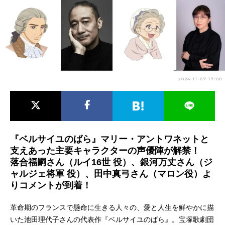
アニメ映画一覧
実写化映画一覧
今期アニメ曜日別一覧
春アニメ
夏アニメ
2024-11-07 17:00
秋アニメ
冬アニメ
男性声優/女性声優一覧
FOLLOW US
『ベルサイユのばら』マリー・アントワネットと
支えあった主要キャラクターの声優陣が解禁！
落合福嗣さん（ルイ16世 役）、銀河万丈さん（ジ
ャルジェ将軍 役）、田中真弓さん（マロン役）よ
りコメントが到着！
革命期のフランスで懸命に生きる人々の、愛と人生を鮮やかに描
いた池田理代子さんの代表作『ベルサイユのばら』。宝塚歌劇団