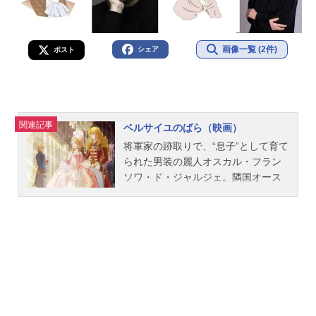
画像一覧 (2件)
シェア
ポスト
関連記事
ベルサイユのばら（映画）
将軍家の跡取りで、“息子”として育て
られた男装の麗人オスカル・フラン
ソワ・ド・ジャルジェ。隣国オース
トリアから嫁いできた気高く優美な
王妃マリー・アントワネット。オス
カルの従者で幼なじみの平民アンド
レ・グランディエ。容姿端麗で知性
的なスウェーデンの伯爵ハンス・ア
クセル・フォン・フェルゼン。彼ら
は栄華を誇る18世紀後半のフラン
ス・ベルサイユで出会い、時代に翻