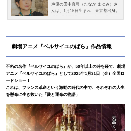
声優の田中真弓（たなか まゆみ）さ
んは、1月15日生まれ、東京都出身。
『ONE PIECE』のモンキー・D・ル
フィ役をはじめ、『ドラゴンボー
ル』のクリリン役など、人気作品の
キャラクターを多く演じています。
こちらでは、田中真弓さんのオスス
劇場アニメ『ベルサイユのばら』作品情報
メ記事をご紹介！
不朽の名作『ベルサイユのばら』が、50年以上の時を経て、劇場
アニメ『ベルサイユのばら』として2025年1月31日（金）全国ロ
ードショー！
これは、フランス革命という激動の時代の中で、それぞれの人生
を懸命に生き抜いた「愛と運命の物語」