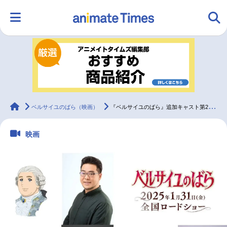
HOME
ランキング
アニメ
声優
ラジオ
みんなの声
グッズ
映画
animateTimes
ベルサイユのばら（映画）
『ベルサイユのばら』追加キャスト第2弾＆キャストコメント解禁
映画
マンガ・ラノベ
ゲーム・アプリ
音楽
コスプレ
2.5次元
配信・Vtuber
トレンド
無料マンガ
最新記事一覧
アニメ記事一覧
声優記事一覧