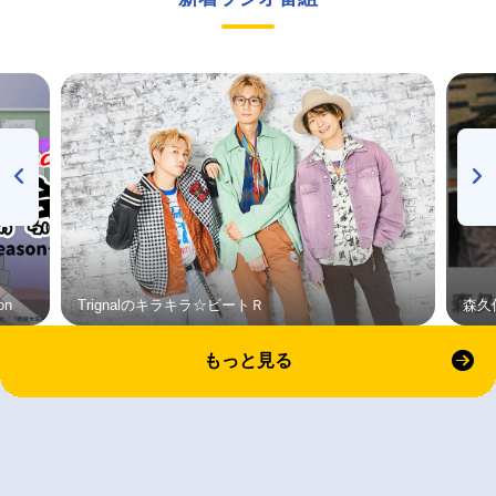
on
Trignalのキラキラ☆ビートＲ
森久
もっと見る