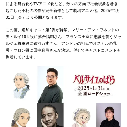
による舞台化やTVアニメ化など、数々の方面で社会現象を巻き
起こした不朽の名作が完全新作として劇場アニメ化。2025年1月
31日（金）より公開となります。
この度、追加キャスト第2弾が解禁。マリー・アントワネットの
夫・ルイ16世役に落合福嗣さん、フランス王室に忠誠を誓うジャ
ルジェ将軍役に銀河万丈さん、アンドレの祖母でオスカルの乳
母・マロン役に田中真弓さんが決定。併せてキャストコメントも
到着しています。