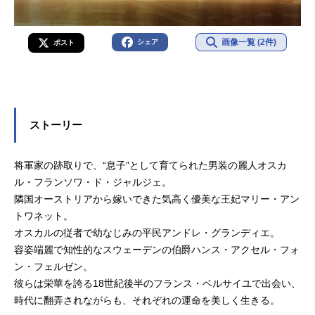
画像一覧 (2件)
シェア
ポスト
ストーリー
将軍家の跡取りで、“息子”として育てられた男装の麗人オスカ
ル・フランソワ・ド・ジャルジェ。
隣国オーストリアから嫁いできた気高く優美な王妃マリー・アン
トワネット。
オスカルの従者で幼なじみの平民アンドレ・グランディエ。
容姿端麗で知性的なスウェーデンの伯爵ハンス・アクセル・フォ
ン・フェルゼン。
彼らは栄華を誇る18世紀後半のフランス・ベルサイユで出会い、
時代に翻弄されながらも、それぞれの運命を美しく生きる。