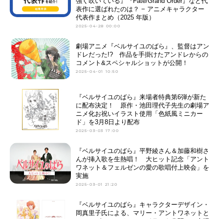
強く吹いている』『Fate/Grand Order』など代
表作に選ばれたのは？ − アニメキャラクター
代表作まとめ（2025 年版）
2025-04-28 00:00
劇場アニメ『ベルサイユのばら』、監督はアン
ドレだった!? 作品を手掛けたアンドレからの
コメント&スペシャルショットが公開！
2025-04-01 10:50
『ベルサイユのばら』来場者特典第6弾が新た
に配布決定！ 原作・池田理代子先生の劇場ア
ニメ化お祝いイラスト使用「色紙風ミニカー
ド」を3月8日より配布
2025-03-03 17:00
『ベルサイユのばら』平野綾さん＆加藤和樹さ
んが挿入歌を生熱唱！ 大ヒット記念「アント
ワネット＆フェルゼンの愛の歌唱付上映会」を
実施
2025-03-01 21:20
『ベルサイユのばら』キャラクターデザイン・
岡真里子氏による、マリー・アントワネットと