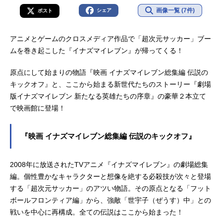
画像一覧 (7件)
シェア
ポスト
アニメとゲームのクロスメディア作品で「超次元サッカー」ブー
ムを巻き起こした『イナズマイレブン』が帰ってくる！
原点にして始まりの物語『映画 イナズマイレブン総集編 伝説の
キックオフ』と、ここから始まる新世代たちのストーリー『劇場
版イナズマイレブン 新たなる英雄たちの序章』の豪華２本立て
で映画館に登場！
『映画 イナズマイレブン総集編 伝説のキックオフ』
2008年に放送されたTVアニメ『イナズマイレブン』の劇場総集
編。個性豊かなキャラクターと想像を絶する必殺技が次々と登場
する「超次元サッカー」のアツい物語。その原点となる「フット
ボールフロンティア編」から、強敵「世宇子（ぜうす）中」との
戦いを中心に再構成。全ての伝説はここから始まった！