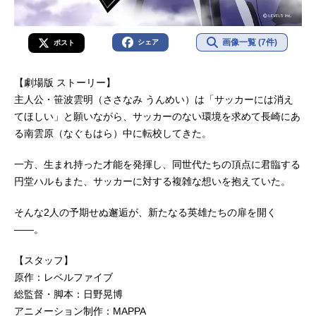
画像一覧 (7件)
シェア
ポスト
【劇場版 ストーリー】
主人公・笹波雲明（ささなみ うんめい）は「サッカーには消え
てほしい」と願いながら、サッカーのない環境を求めて長崎にあ
る南雲原（なぐもはら）中に転校してきた。
一方、生まれ持った才能を発揮し、同世代たちの頂点に君臨する
円堂ハルもまた、サッカーに対する複雑な想いを抱えていた。
そんな2人の予期せぬ邂逅が、新たなる英雄たちの扉を開く
――。
【スタッフ】
原作：レベルファイブ
総監督・脚本：日野晃博
アニメーション制作：MAPPA