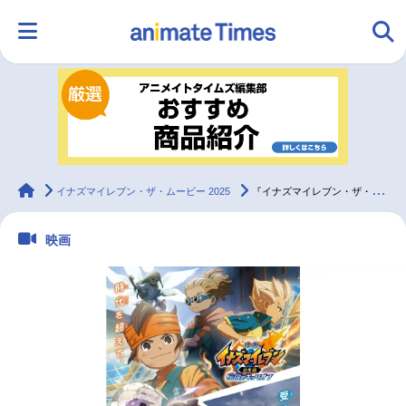
HOME
ランキング
アニメ
声優
ラジオ
みんなの声
グッズ
映画
animateTimes
イナズマイレブン・ザ・ムービー 2025
『イナズマイレブン・ザ・ムービー 2025』全国の上映劇場発表！
映画
マンガ・ラノベ
ゲーム・アプリ
音楽
コスプレ
2.5次元
配信・Vtuber
トレンド
無料マンガ
最新記事一覧
アニメ記事一覧
声優記事一覧