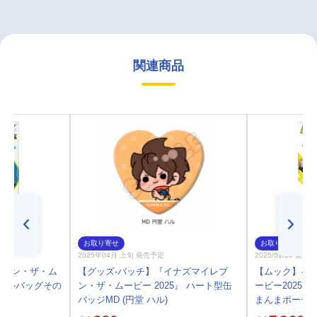
関連商品
お取り寄せ
お取り寄せ
2025年04月 上旬 発売予定
2025/01/30 発売
レブン・ザ・ム
【グッズ-バッチ】『イナズマイレブ
【ムック】イ
クールバッグその
ン・ザ・ムービー 2025』 ハート型缶
ービー2025
バッジMD (円堂 ハル)
まんまポーチB