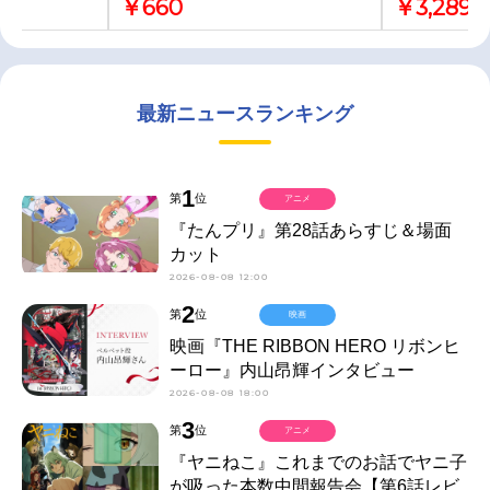
￥660
￥3,289
最新ニュースランキング
1
第
位
アニメ
『たんプリ』第28話あらすじ＆場面
カット
2026-08-08 12:00
2
第
位
映画
映画『THE RIBBON HERO リボンヒ
ーロー』内山昂輝インタビュー
2026-08-08 18:00
3
第
位
アニメ
『ヤニねこ』これまでのお話でヤニ子
が吸った本数中間報告会【第6話レビ