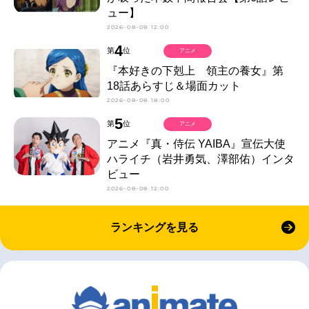
ュー】
2026-08-08 12:00
4
第
位
アニメ
『本好きの下剋上 領主の養女』第
18話あらすじ＆場面カット
2026-08-08 18:00
5
第
位
アニメ
アニメ『真・侍伝 YAIBA』宣伝大使
ハライチ（岩井勇気、澤部佑）インタ
ビュー
2026-08-08 12:00
ランキングを見る