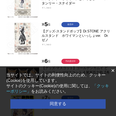
タンリー・スナイダー
￥1,980
5
第
位
発売中
【グッズ-スタンドポップ】Dr.STONE アクリ
ルスタンド ホワイマンといっしょver. Dr.
ゼノ
￥1,980
6
第
位
予約受付中
【グッズ-マスコット】ゴールデンカムイ ど
×
うぶつフォーゼマスコット 4.尾形百之助【再
当サイトでは、サイトの利便性向上のため、クッキー
販】
(Cookie)を使用しています。
￥1,980
サイトのクッキー(Cookie)の使用に関しては、
「クッキ
ーポリシー」
をお読みください。
7
第
位
発売中
同意する
【コミック】ビビビコミック創刊記念号
￥935