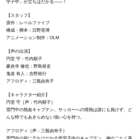
宇子中」が立ちはだかる――！
【スタッフ】
原作：レベルファイブ
構成・脚本：日野晃博
アニメーション制作：OLM
【声の出演】
円堂 守：竹内順子
豪炎寺 修也：野島裕史
鬼道 有人：吉野裕行
アフロディ：三瓶由布子
【キャラクター紹介】
円堂 守［声：竹内順子］
雷門中の熱血キャプテン。サッカーへの情熱は誰にも負けず、ど
んな時でもあきらめない強い心を持つ。
アフロディ［声：三瓶由布子］
雷門中の前に立ちはだかる世宇子中のキャプテン。神のごとく美