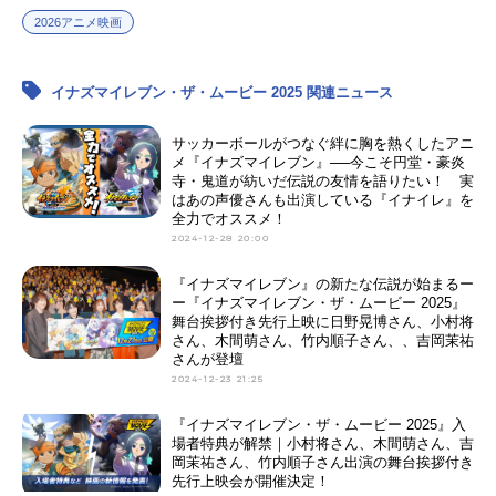
2026アニメ映画
イナズマイレブン・ザ・ムービー 2025 関連ニュース
サッカーボールがつなぐ絆に胸を熱くしたアニ
メ『イナズマイレブン』──今こそ円堂・豪炎
寺・鬼道が紡いだ伝説の友情を語りたい！ 実
はあの声優さんも出演している『イナイレ』を
全力でオススメ！
2024-12-28 20:00
『イナズマイレブン』の新たな伝説が始まるー
ー『イナズマイレブン・ザ・ムービー 2025』
舞台挨拶付き先行上映に日野晃博さん、小村将
さん、木間萌さん、竹内順子さん、、吉岡茉祐
さんが登壇
2024-12-23 21:25
『イナズマイレブン・ザ・ムービー 2025』入
場者特典が解禁｜小村将さん、木間萌さん、吉
岡茉祐さん、竹内順子さん出演の舞台挨拶付き
先行上映会が開催決定！