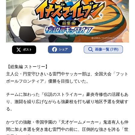
画像一覧 (7件)
シェア
ポスト
【総集編 ストーリー】
主人公・円堂守ひきいる雷門中サッカー部は、全国大会「フット
ボールフロンティア」優勝を目指していた。
チームに加わった『伝説のストライカー』豪炎寺修也の活躍もあ
り、激闘を繰り広げながらも強豪校を打ち破り地区予選を突破す
る。
かつての強敵・帝国学園の『天才ゲームメーカー』鬼道有人も仲
間に加え本選を突き進む雷門中の前に、圧倒的な強さを誇る「世