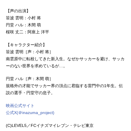
【声の出演】
笹波 雲明：小村 将
円堂 ハル：木間 萌
桜咲 丈二：阿座上 洋平
【キャラクター紹介】
笹波 雲明［声：小村 将］
南雲原中に転校してきた新入生。なぜかサッカーを避け、サッカ
ーのない世界を求めているが…。
円堂 ハル［声：木間 萌］
規格外の才能でサッカー界の頂点に君臨する雷門中の1年生。伝
説の選手・円堂守の息子。
映画公式サイト
公式X(＠inazuma_project)
(C)LEVEL5／FCイナズマイレブン・テレビ東京