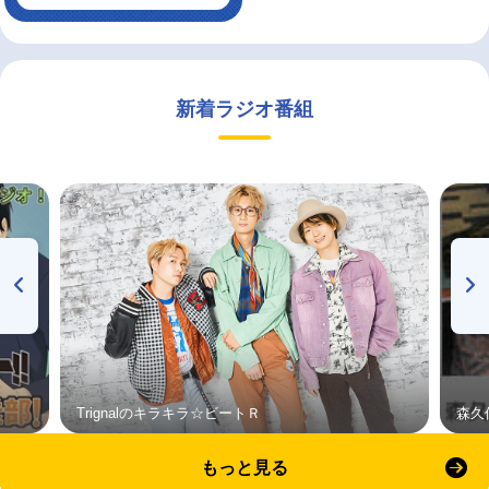
新着ラジオ番組
Trignalのキラキラ☆ビートＲ
森久
もっと見る