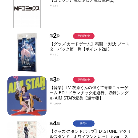
【コミック】魔法少女ノ魔女裁判(2)
￥924
2
第
位
予約受付中
【グッズ-カードゲーム】鳴潮 ：対決 ブース
ターパック第一弾【ポイント2倍】
￥440
3
第
位
予約受付中
【音楽】TV 灰原くんの強くて青春ニューゲ
ーム ED「ドラマチック逃避行」収録シング
ル AIM STAR/愛美【通常盤】
￥1,999
4
第
位
発売中
【グッズ-スタンドポップ】Dr.STONE アクリ
ルスタンド ホワイマンといっしょver. ス