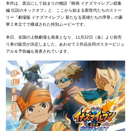
本作は、原点にして始まりの物語『映画 イナズマイレブン総集
編 伝説のキックオフ』と、ここから始まる新世代たちのストー
リー『劇場版 イナズマイレブン 新たなる英雄たちの序章』の豪
華２本立てで構成された特別ムービーです。
本日、全国の上映劇場も発表となり、11月22日（金）より前売
り券の販売が決定しました。あわせて２作品合同ポスタービジュ
アル＆予告編も発表されています。