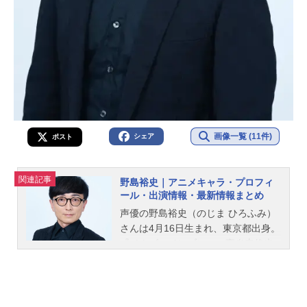
画像一覧 (11件)
シェア
ポスト
関連記事
野島裕史｜アニメキャラ・プロフィ
ール・出演情報・最新情報まとめ
声優の野島裕史（のじま ひろふみ）
さんは4月16日生まれ、東京都出身。
『イナズマイレブン』の豪炎寺修也
役をはじめ、『黒子のバスケ』の伊
月俊役など、人気作品のキャラクタ
ーを多く演じています。こちらで
は、野島裕史さんのオススメ記事を