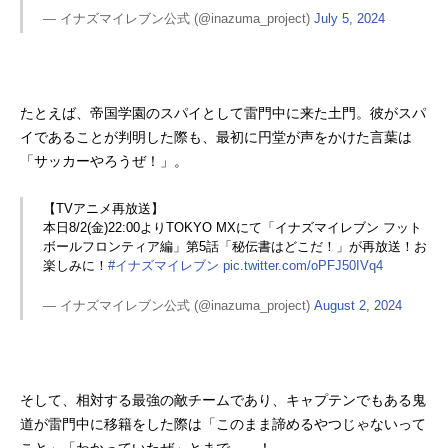
— イナズマイレブン公式 (@inazuma_project)
July 5, 2024
たとえば、帝国学園のスパイとして雷門中に来た土門。彼がスパ
イであることが判明した際も、最初に円堂が声をかけた言葉は
「サッカーやろうぜ！」。
【TVアニメ再放送】
本日8/2(金)22:00よりTOKYO MXにて「イナズマイレブン フット
ボールフロンティア編」第5話「秘伝書はどこだ！」が再放送！お
楽しみに！
#イナズマイレブン
pic.twitter.com/oPFJ50IVq4
— イナズマイレブン公式 (@inazuma_project)
August 2, 2024
そして、相対する最強の敵チームであり、キャプテンでもある鬼
道が雷門中に移籍をした際は「このまま諦めるやつじゃないって
こと」「わかっていたぜ」とまで……！