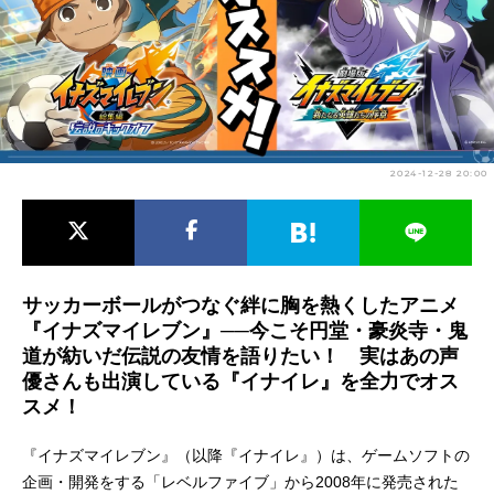
アニメ映画一覧
実写化映画一覧
今期アニメ曜日別一覧
春アニメ
夏アニメ
2024-12-28 20:00
秋アニメ
冬アニメ
男性声優/女性声優一覧
FOLLOW US
サッカーボールがつなぐ絆に胸を熱くしたアニメ
『イナズマイレブン』──今こそ円堂・豪炎寺・鬼
道が紡いだ伝説の友情を語りたい！ 実はあの声
優さんも出演している『イナイレ』を全力でオス
スメ！
『イナズマイレブン』（以降『イナイレ』）は、ゲームソフトの
企画・開発をする「レベルファイブ」から2008年に発売された