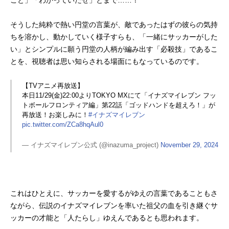
そうした純粋で熱い円堂の言葉が、敵であったはずの彼らの気持
ちを溶かし、動かしていく様子すらも、「一緒にサッカーがした
い」とシンプルに願う円堂の人柄が編み出す「必殺技」であるこ
とを、視聴者は思い知らされる場面にもなっているのです。
【TVアニメ再放送】
本日11/29(金)22:00よりTOKYO MXにて「イナズマイレブン フッ
トボールフロンティア編」第22話「ゴッドハンドを超えろ！」が
再放送！お楽しみに！
#イナズマイレブン
pic.twitter.com/ZCa8hqAul0
— イナズマイレブン公式 (@inazuma_project)
November 29, 2024
これはひとえに、サッカーを愛するがゆえの言葉であることもさ
ながら、伝説のイナズマイレブンを率いた祖父の血を引き継ぐサ
ッカーの才能と「人たらし」ゆえんであるとも思われます。