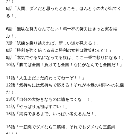
だ！」
5話「人間、ダメだと思ったときこそ、ほんとうの力が出てく
る！」
6話「無駄な努力なんてない！精一杯の努力はきっと実を結
ぶ！」
7話「試練を乗り越えれば、新しい道が見える！」
8話「勝利を強く信じる者に勝利の女神は微笑むんだ！」
9話「本気でやる気になってる奴は、ここ一番で頼りになる！」
10話「勝てば全国！負けても全国！なにがなんでも全国だ！」
11話「人生まだまだ終わってねーぞ！！」
12話「気持ちには気持ちで応える！それが本気の相手への礼儀
だ！」
13話「自分の大好きなものに嘘をつくな！！」
14話「やっぱり元祖はすごい！」
15話「納得できるまで、いっぱい考えるんだ！」
16話「一筋縄でダメなら二筋縄、それでもダメなら三筋縄
だ！！」