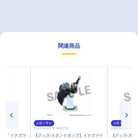
関連商品
お取り寄せ
お取り寄せ
2026年09月 中 発売予定
2026年09月 中 
プ】『イナズマ
【グッズ-スタンドポップ】イナズマイ
【グッズ-スタ