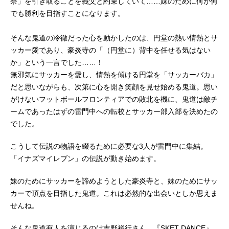
奈」を引き取ることを義父と約束していて……妹のために何が何
でも勝利を目指すことになります。
そんな鬼道の冷徹だった心を動かしたのは、円堂の熱い情熱とサ
ッカー愛であり、豪炎寺の「（円堂に）背中を任せる気はない
か」という一言でした……！
無邪気にサッカーを愛し、情熱を傾ける円堂を「サッカーバカ」
だと思いながらも、次第に心を開き笑顔を見せ始める鬼道。思い
がけないフットボールフロンティアでの敗北を機に、鬼道は敵チ
ームであったはずの雷門中への転校とサッカー部入部を決めたの
でした。
こうして伝説の物語を綴るために必要な3人が雷門中に集結。
「イナズマイレブン」の伝説が動き始めます。
妹のためにサッカーを諦めようとした豪炎寺と、妹のためにサッ
カーで頂点を目指した鬼道。これは必然的な出会いとしか思えま
せんね。
そんな鬼道有人を演じるのは吉野裕行さん。『SKET DANCE』