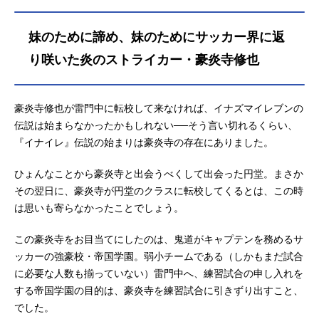
妹のために諦め、妹のためにサッカー界に返
り咲いた炎のストライカー・豪炎寺修也
豪炎寺修也が雷門中に転校して来なければ、イナズマイレブンの
伝説は始まらなかったかもしれない──そう言い切れるくらい、
『イナイレ』伝説の始まりは豪炎寺の存在にありました。
ひょんなことから豪炎寺と出会うべくして出会った円堂。まさか
その翌日に、豪炎寺が円堂のクラスに転校してくるとは、この時
は思いも寄らなかったことでしょう。
この豪炎寺をお目当てにしたのは、鬼道がキャプテンを務めるサ
ッカーの強豪校・帝国学園。弱小チームである（しかもまだ試合
に必要な人数も揃っていない）雷門中へ、練習試合の申し入れを
する帝国学園の目的は、豪炎寺を練習試合に引きずり出すこと、
でした。