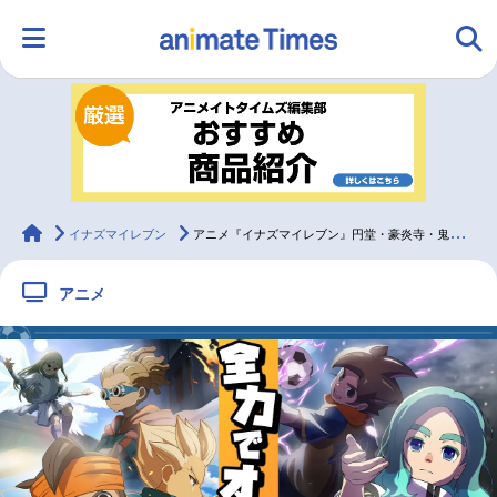
HOME
ランキング
アニメ
声優
ラジオ
みんなの声
グッズ
映画
animateTimes
イナズマイレブン
アニメ『イナズマイレブン』円堂・豪炎寺・鬼道の友情と豪華声優陣を語る
アニメ
マンガ・ラノベ
ゲーム・アプリ
音楽
コスプレ
2.5次元
配信・Vtuber
トレンド
無料マンガ
最新記事一覧
アニメ記事一覧
声優記事一覧