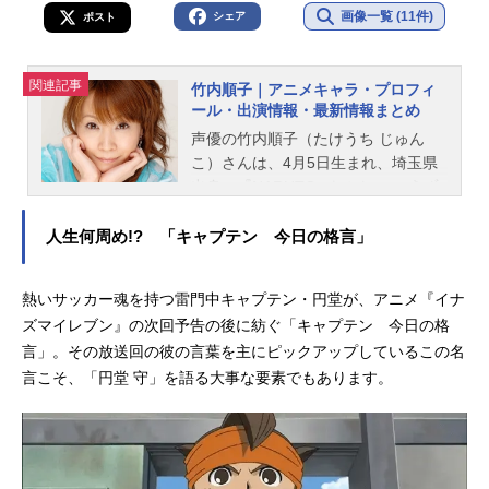
画像一覧 (11件)
シェア
ポスト
関連記事
竹内順子｜アニメキャラ・プロフィ
ール・出演情報・最新情報まとめ
声優の竹内順子（たけうち じゅん
こ）さんは、4月5日生まれ、埼玉県
出身。『NARUTO -ナルト-』のうず
まきナルト役をはじめ、『イナズマ
イレブン』の円堂守役など、人気作
人生何周め!? 「キャプテン 今日の格言」
品のキャラクターを多く演じていま
す。こちらでは、竹内順子さんのオ
熱いサッカー魂を持つ雷門中キャプテン・円堂が、アニメ『イナ
ススメ記事をご紹介！
ズマイレブン』の次回予告の後に紡ぐ「キャプテン 今日の格
言」。その放送回の彼の言葉を主にピックアップしているこの名
言こそ、「円堂 守」を語る大事な要素でもあります。