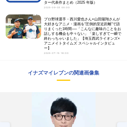
ター代表作まとめ（2025 年版）
2025-09-03 00:00
プロ野球選手・西川愛也さん×山田陽翔さんが
大好きなアニメ・漫画を“圧倒的至近距離”で語
りまくった1時間──「こんなに趣味のことをお
話しする機会も中々ない」「楽しすぎて一瞬で
終わっちゃいました」【埼玉西武ライオンズ×
アニメイトタイムズ スペシャルインタビュ
ー】
2025-07-15 18:00
イナズマイレブンの関連画像集