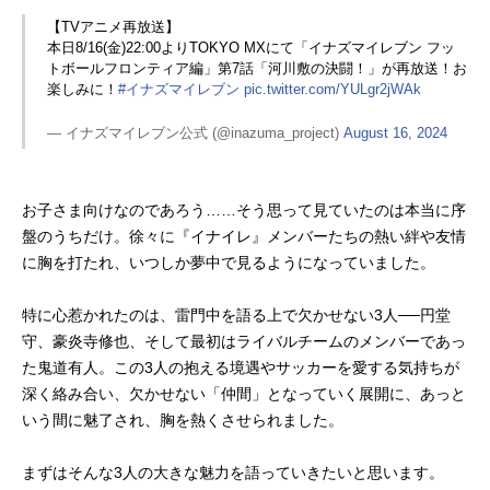
【TVアニメ再放送】
本日8/16(金)22:00よりTOKYO MXにて「イナズマイレブン フッ
トボールフロンティア編」第7話「河川敷の決闘！」が再放送！お
楽しみに！
#イナズマイレブン
pic.twitter.com/YULgr2jWAk
— イナズマイレブン公式 (@inazuma_project)
August 16, 2024
お子さま向けなのであろう……そう思って見ていたのは本当に序
盤のうちだけ。徐々に『イナイレ』メンバーたちの熱い絆や友情
に胸を打たれ、いつしか夢中で見るようになっていました。
特に心惹かれたのは、雷門中を語る上で欠かせない3人──円堂
守、豪炎寺修也、そして最初はライバルチームのメンバーであっ
た鬼道有人。この3人の抱える境遇やサッカーを愛する気持ちが
深く絡み合い、欠かせない「仲間」となっていく展開に、あっと
いう間に魅了され、胸を熱くさせられました。
まずはそんな3人の大きな魅力を語っていきたいと思います。