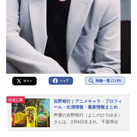
画像一覧 (11件)
シェア
ポスト
関連記事
吉野裕行｜アニメキャラ・プロフィ
ール・出演情報・最新情報まとめ
声優の吉野裕行（よしのひろゆき）
さんは、2月6日生まれ、千葉県出
身。『SKET DANCE』の藤崎佑助
〈ボッスン〉役をはじめ、『弱虫ペ