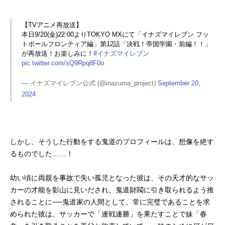
【TVアニメ再放送】
本日9/20(金)22:00よりTOKYO MXにて「イナズマイレブン フッ
トボールフロンティア編」第12話「決戦！帝国学園・前編！！」
が再放送！お楽しみに！
#イナズマイレブン
pic.twitter.com/sQ9Rpq8F0o
— イナズマイレブン公式 (@inazuma_project)
September 20,
2024
しかし、そうした行動をする鬼道のプロフィールは、想像を絶す
るものでした……！
幼い頃に両親を事故で失い孤児となった彼は、その天才的なサッ
カーの才能を影山に見いだされ、鬼道財閥に引き取られるよう推
されることに──鬼道家の人間として、常に完璧であることを求
められた彼は、サッカーで「連戦連勝」を果たすことで妹「春