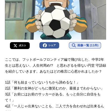
画像一覧 (11件)
シェア
ポスト
ここでは、フットボールフロンティア編で飛び出した、中学2年
生とは思えない、人生何周め!? と思わざるを得ない円堂 守語録
を紹介していきます。あなたはどの格言に心惹かれましたか？
1話「何も始まっていないうちから諦めるな！」
2話「勝利の女神がどっちに微笑むのか、最後までわからない」
3話「お前にはお前のサッカーがある。もっと自分に自信をも
て！」
4話「一人じゃ出来ないことも、二人で力を合わせれば出来るん