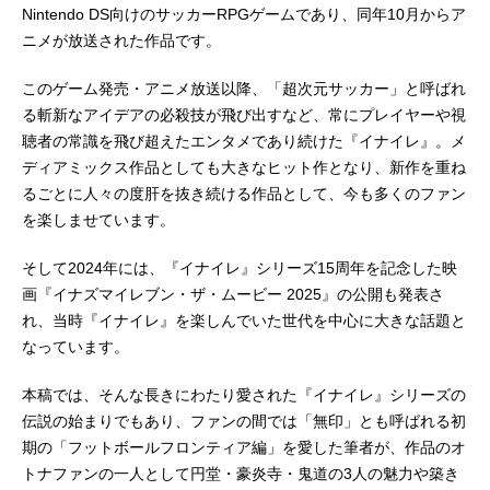
Nintendo DS向けのサッカーRPGゲームであり、同年10月からア
ニメが放送された作品です。
このゲーム発売・アニメ放送以降、「超次元サッカー」と呼ばれ
る斬新なアイデアの必殺技が飛び出すなど、常にプレイヤーや視
聴者の常識を飛び超えたエンタメであり続けた『イナイレ』。メ
ディアミックス作品としても大きなヒット作となり、新作を重ね
るごとに人々の度肝を抜き続ける作品として、今も多くのファン
を楽しませています。
そして2024年には、『イナイレ』シリーズ15周年を記念した映
画『イナズマイレブン・ザ・ムービー 2025』の公開も発表さ
れ、当時『イナイレ』を楽しんでいた世代を中心に大きな話題と
なっています。
本稿では、そんな長きにわたり愛された『イナイレ』シリーズの
伝説の始まりでもあり、ファンの間では「無印」とも呼ばれる初
期の「フットボールフロンティア編」を愛した筆者が、作品のオ
トナファンの一人として円堂・豪炎寺・鬼道の3人の魅力や築き