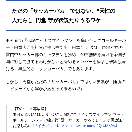
ダル』の荒北靖友役など、人気作品
ただの「サッカーバカ」ではない、”天性の
のキャラクターを多く演じていま
す。こちらでは、吉野裕行さんのオ
人たらし”円堂 守が伝説たりうるワケ
ススメ記事をご紹介！
40年前の「伝説のイナズマイレブン」を率いた天才ゴールキーパ
ー・円堂大介を祖父に持つ中学生・円堂 守。彼は、廃部寸前の
雷門中サッカー部のキャプテンを務め、40年無敗を続ける帝国学
園に対して勝てるわけがないと諦めるメンバーを励まし鼓舞し続
ける、典型的な「サッカーバカ」でもあります。
しかし、円堂がただの「サッカーバカ」ではない要素が、随所の
エピソードから浮かびあがって来るのです。
【TVアニメ再放送】
本日7/5(金)22:00よりTOKYO MXにて「イナズマイレブン フット
ボールフロンティア編」第1話「サッカーやろうぜ！」が再放送！
お楽しみに！
#イナズマイレブン
pic.twitter.com/f1QiwM8AvJ