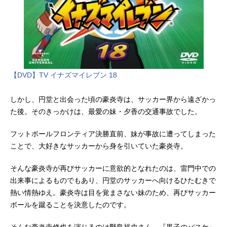
【DVD】TV イナズマイレブン 18
しかし、円堂と出会った頃の豪炎寺は、サッカー界から遠ざかっ
た後。そのきっかけは、最愛の妹・夕香の交通事故でした。
フットボールフロンティア決勝直前、妹が事故に遭ってしまった
ことで、大好きなサッカーから身を引いていた豪炎寺。
そんな豪炎寺が再びサッカーに意欲的となれたのは、雷門中での
出来事によるものでもあり、円堂のサッカーへ向けるひたむきで
熱い情熱ゆえ。豪炎寺は目を覚まさない妹のため、再びサッカー
ボールを蹴ることを決意したのです。
そんな豪炎寺修也を演じるのは野島裕史さん。『黒子のバスケ』