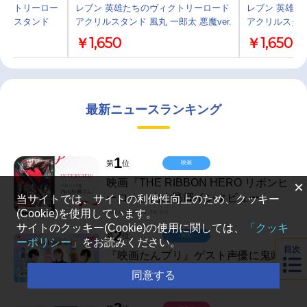
ィクトリーロー
レブン 英雄たちのヴィクトリーロード
レブン 英雄た
リルスタンド
アクリルスタンド 風丸 一郎太 悪魔ver.
アクリルスタンド
￥1,650
￥1,650
最新ニュースランキング
1
第
位
映画
映画『THE RIBBON HERO リボンヒ
×
ーロー』内山昂輝インタビュー
当サイトでは、サイトの利便性向上のため、クッキー
(Cookie)を使用しています。
2026-08-08 18:00
サイトのクッキー(Cookie)の使用に関しては、
「クッキ
2
第
位
映画
ーポリシー」
をお読みください。
目次
『映画たんプリ』ゲスト声優に鬼頭明
里・島﨑信長・内山昂輝
同意する
2026-08-09 09:00