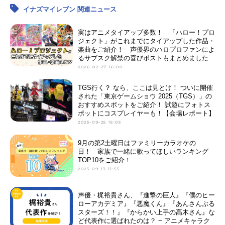
イナズマイレブン 関連ニュース
実はアニメタイアップ多数！ 「ハロー！プロ
ジェクト」がこれまでにタイアップした作品・
楽曲をご紹介！ 声優界のハロプロファンによ
るサブスク解禁の喜びポストもまとめました
2026-02-27 16:00
TGS行く？ なら、ここは見とけ！ ついに開催
された「東京ゲームショウ 2025（TGS）」の
おすすめスポットをご紹介！ 試遊にフォトス
ポットにコスプレイヤーも！【会場レポート】
2025-09-25 15:05
9月の第2土曜日はファミリーカラオケの
日！ 家族で一緒に歌ってほしいランキング
TOP10をご紹介！
2025-09-13 11:55
声優・梶裕貴さん、『進撃の巨人』『僕のヒー
ローアカデミア』『悪魔くん』『あんさんぶる
スターズ！！』『からかい上手の高木さん』な
ど代表作に選ばれたのは？ − アニメキャラク