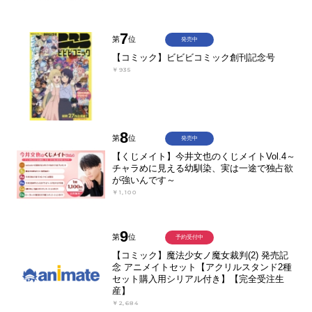
7
第
位
発売中
【コミック】ビビビコミック創刊記念号
￥935
8
第
位
発売中
【くじメイト】今井文也のくじメイトVol.4～
チャラめに見える幼馴染、実は一途で独占欲
が強いんです～
￥1,100
9
第
位
予約受付中
【コミック】魔法少女ノ魔女裁判(2) 発売記
念 アニメイトセット【アクリルスタンド2種
セット購入用シリアル付き】【完全受注生
産】
￥2,684