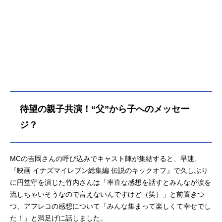
らも強豪校を打ち破り地区予選を突
破する。かつての強敵・帝国学園の
『天才ゲームメーカー』鬼道有人も
仲間に加え本選を突き進む雷門中の
前に、圧倒的な強さを誇る「世宇子
中」が立ちはだかる――！『劇場版
イナズマイレブン新たなる英雄たち
の序章』主人公・笹波雲明（ささな
みうんめい）は「サッカーには消え
てほしい」と願いながら、サッカー
待望の親子共演！“父”から子へのメッセー
のない環境を求めて長崎にある南雲
原（なぐもはら）中に転校してき
ジ？
た。一方、生まれ持った才能を発揮
し、同世代たちの頂点に君臨する円
堂ハルもまた、サッカーに対する複
MCの吉岡さんの呼び込みでキャスト陣が集結すると、早速、
雑な想いを抱えていた。そんな2人の
『映画 イナズマイレブン総集編 伝説のキックオフ』で久しぶり
予期せぬ邂逅が、新たなる英雄たち
に円堂守を演じた竹内さんは「率直な感想を話すとみんなが涙を
の扉を開く――。作品名イナズマイ
流しちゃいそうなので言えないんですけど（笑）」と前置きつ
レブン・ザ・ムービー2025放送形態
つ、アフレコの感想について「みんな集まって楽しくて幸せでし
劇場版アニメシリーズイナズマイレ
た！」と満足げに話しました。
ブンスケジュール2024年12月27日