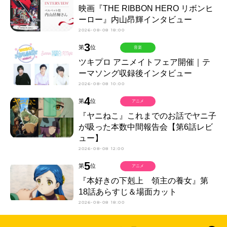
映画『THE RIBBON HERO リボンヒ
ーロー』内山昂輝インタビュー
2026-08-08 18:00
3
第
位
音楽
ツキプロ アニメイトフェア開催｜テ
ーマソング収録後インタビュー
2026-08-08 10:00
4
第
位
アニメ
『ヤニねこ』これまでのお話でヤニ子
が吸った本数中間報告会【第6話レビ
ュー】
2026-08-08 12:00
5
第
位
アニメ
『本好きの下剋上 領主の養女』第
18話あらすじ＆場面カット
2026-08-08 18:00