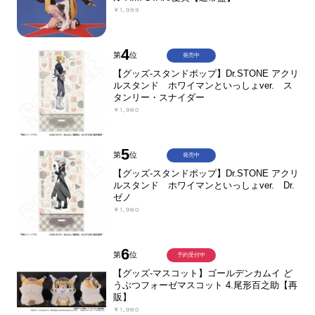
￥1,999
4
第
位
発売中
【グッズ-スタンドポップ】Dr.STONE アクリ
ルスタンド ホワイマンといっしょver. ス
タンリー・スナイダー
￥1,980
5
第
位
発売中
【グッズ-スタンドポップ】Dr.STONE アクリ
ルスタンド ホワイマンといっしょver. Dr.
ゼノ
￥1,980
6
第
位
予約受付中
【グッズ-マスコット】ゴールデンカムイ ど
うぶつフォーゼマスコット 4.尾形百之助【再
販】
￥1,980