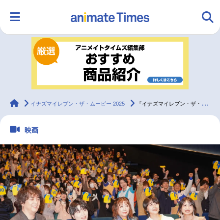
HOME
ランキング
アニメ
声優
ラジオ
みんなの声
グッズ
映画
animateTimes
イナズマイレブン・ザ・ムービー 2025
『イナズマイレブン・ザ・ムービー 2025』先行上映に日野晃博、竹内順子、小村将、木間萌、吉岡茉祐が登壇
映画
マンガ・ラノベ
ゲーム・アプリ
音楽
コスプレ
2.5次元
配信・Vtuber
トレンド
無料マンガ
最新記事一覧
アニメ記事一覧
声優記事一覧