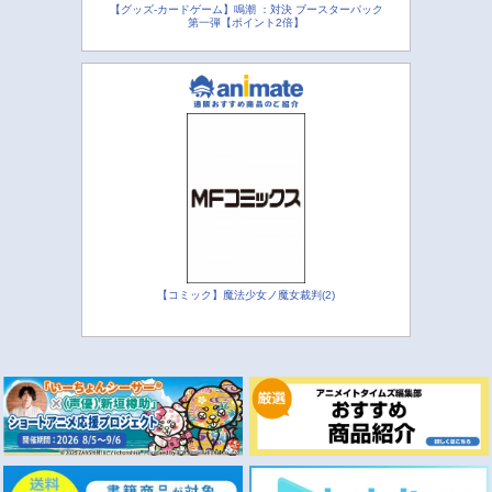
【グッズ-カードゲーム】鳴潮 ：対決 ブースターパック
第一弾【ポイント2倍】
【コミック】魔法少女ノ魔女裁判(2)