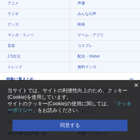
アニメ
声優
ラジオ
みんなの声
グッズ
映画
マンガ・ラノベ
ゲーム・アプリ
音楽
コスプレ
2.5次元
配信・Vtuber
トレンド
無料マンガ
特集/一覧まとめ
×
当サイトでは、サイトの利便性向上のため、クッキー
最新記事一覧
今期アニメ曜日別一覧
(Cookie)を使用しています。
春アニメ
夏アニメ
サイトのクッキー(Cookie)の使用に関しては、
「クッキ
ーポリシー」
をお読みください。
秋アニメ
冬アニメ
アニメ記事一覧
声優記事一覧
同意する
男性声優/女性声優一覧
声優×インタビュー