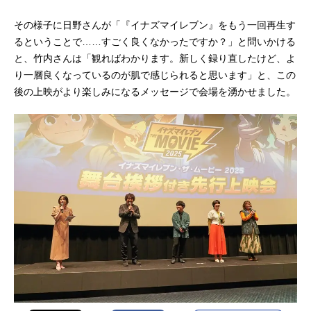
（金）キャスト『映画イナズマイレ
その様子に日野さんが「『イナズマイレブン』をもう一回再生す
ブン総集編伝説のキックオフ』円堂
るということで……すごく良くなかったですか？」と問いかける
守：竹内順子豪炎寺修也：野島裕史
鬼道有人：吉野裕行アフロディ：三
と、竹内さんは「観ればわかります。新しく録り直したけど、よ
瓶由...
り一層良くなっているのが肌で感じられると思います」と、この
後の上映がより楽しみになるメッセージで会場を湧かせました。