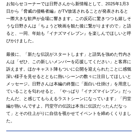
お知らせコーナーでは日野さんから新情報として、2025年1月3
日から『脅威の侵略者編』がTV放送されることが発表されると
一際大きな歓声が会場に響きます。この反応に驚きつつも嬉しそ
うな日野さんは「ちょうど映画を観た後に繋がりますので」と語
ると、一同、年始も『イナズマイレブン』を楽しんでほしいと呼
びかけました。
最後に、「新たな伝説がスタートします」と語気を強めた竹内さ
んは「ぜひ、この新しいメンバーを応援してください」と客席に
訴えます。ほかキャスト陣もついに公開を迎えられたことに感慨
深い様子を見せるとともに熱いシーンの数々に注目してほしいと
メッセージ。日野さんは本編の終盤に「面白い仕掛け」を用意し
ていることを匂わせると、「やっぱり『イナズマイレブン』だっ
たんだ、と感じてもらえるラストシーンになっています」「円堂
編が熱いんですよ。円堂守の伝説は本当に伝説だったんだなっ
て」とその仕上がりに自信を覗かせてイベントを締めくくりまし
た。