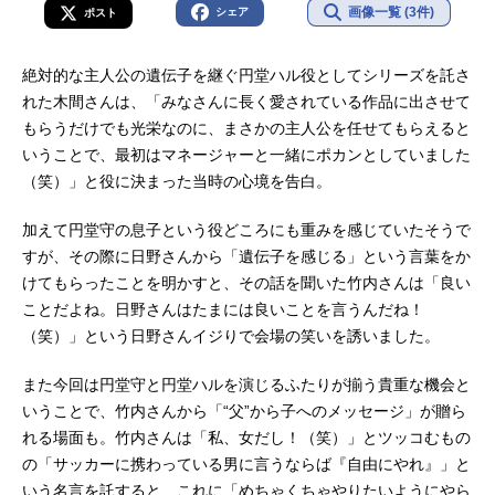
画像一覧 (3件)
シェア
ポスト
絶対的な主人公の遺伝子を継ぐ円堂ハル役としてシリーズを託さ
れた木間さんは、「みなさんに長く愛されている作品に出させて
もらうだけでも光栄なのに、まさかの主人公を任せてもらえると
いうことで、最初はマネージャーと一緒にポカンとしていました
（笑）」と役に決まった当時の心境を告白。
加えて円堂守の息子という役どころにも重みを感じていたそうで
すが、その際に日野さんから「遺伝子を感じる」という言葉をか
けてもらったことを明かすと、その話を聞いた竹内さんは「良い
ことだよね。日野さんはたまには良いことを言うんだね！
（笑）」という日野さんイジりで会場の笑いを誘いました。
また今回は円堂守と円堂ハルを演じるふたりが揃う貴重な機会と
いうことで、竹内さんから「“父”から子へのメッセージ」が贈ら
れる場面も。竹内さんは「私、女だし！（笑）」とツッコむもの
の「サッカーに携わっている男に言うならば『自由にやれ』」と
いう名言を託すると、これに「めちゃくちゃやりたいようにやら