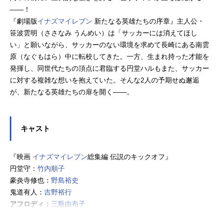
――！
『劇場版
イナズマイレブン
新たなる英雄たちの序章』主人公・
笹波雲明（ささなみ うんめい）は「サッカーには消えてほし
い」と願いながら、サッカーのない環境を求めて長崎にある南雲
原（なぐもはら）中に転校してきた。一方、生まれ持った才能を
発揮し、同世代たちの頂点に君臨する円堂ハルもまた、サッカー
に対する複雑な想いを抱えていた。そんな2人の予期せぬ邂逅
が、新たなる英雄たちの扉を開く――。
キャスト
『映画
イナズマイレブン
総集編 伝説のキックオフ』
円堂守：
竹内順子
豪炎寺修也：
野島裕史
鬼道有人：
吉野裕行
アフロディ：
三瓶由布子