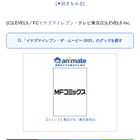
『劇場版
イナズマイレブン
新たなる英雄たちの序章』
笹波雲明：
小村将
円堂ハル：
木間萌
(C)LEVEL5／FC
イナズマイレブン
・テレビ東京(C)LEVEL5 Inc.
桜咲丈二：
阿座上洋平
「イナズマイレブン・ザ・ムービー 2025」のグッズを探す
【コミック】魔法少女ノ魔女裁判(2)