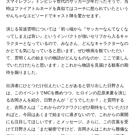
ズマイレブン』ドンピシャ世代のサッカー少年だったそうで、当
時はファイアトルネードを真似てはコーチに怒られていたという
やんちゃなエピソードでキャスト陣を驚かせます。
演じる笹波雲明については「初っ端から『サッカーなんてなくな
ってしまえば良い』というインパクトが強いセリフから入るキャ
ラクターとなっているので、みなさん、どんなキャラクターなの
かとても気になっていると思います。ぜひ映画を観ていただい
て、雲明くんの始まりの物語がどんなものなのか、ここで楽しん
でいただけたらと思います」とこれから物語を見届ける観客の期
待を煽りました。
出演者にひとつだけ伝えたいことがあると切り出した日野さん
は、このイベントでMCを務めつつ、ヒロインの忍原来夏を演じ
る吉岡さんを紹介。日野さんが「どうでしたか？」と質問する
と、吉岡さんは「これからのワクワクにぜひ期待をしていただけ
ればと。今回はあくまで始まりに過ぎないので、これからの展開
にも注目してほしいです」とメッセージ。さらに、この言葉を受
けて日野さんは「まだ秘密ですけど、吉岡さんはこれから難儀な