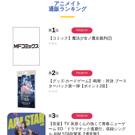
アニメイト
通販ランキング
1
第
位
予約受付中
【コミック】魔法少女ノ魔女裁判(2)
￥924
2
第
位
予約受付中
【グッズ-カードゲーム】鳴潮 ：対決 ブース
ターパック第一弾【ポイント2倍】
￥440
3
第
位
予約受付中
【音楽】TV 灰原くんの強くて青春ニューゲ
ーム ED「ドラマチック逃避行」収録シング
ル AIM STAR/愛美【通常盤】