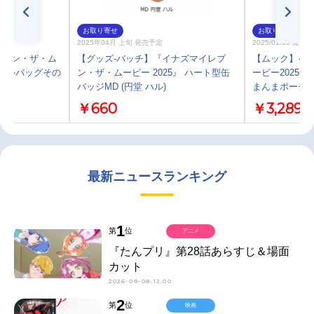
お取り寄せ
お取り寄せ
2025年04月 上旬 発売予定
2025/01/30 発売
レブン・ザ・ム
【グッズ-バッチ】『イナズマイレブ
【ムック】イ
クールバッグその
ン・ザ・ムービー 2025』 ハート型缶
ービー2025
バッジMD (円堂 ハル)
まんまポーチB
￥660
￥3,289
最新ニュースランキング
1
第
位
アニメ
『たんプリ』第28話あらすじ＆場面
カット
2026-08-08 12:00
2
第
位
映画