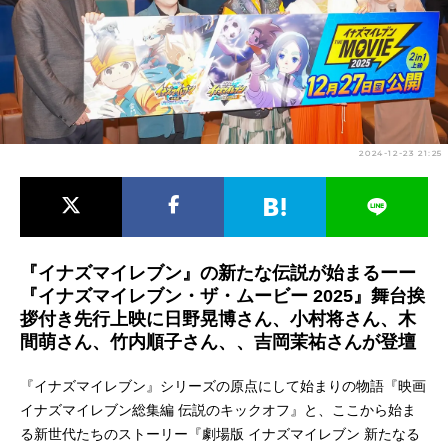
アニメ映画一覧
実写化映画一覧
今期アニメ曜日別一覧
春アニメ
夏アニメ
2024-12-23 21:25
秋アニメ
冬アニメ
男性声優/女性声優一覧
FOLLOW US
『イナズマイレブン』の新たな伝説が始まるーー
『イナズマイレブン・ザ・ムービー 2025』舞台挨
拶付き先行上映に日野晃博さん、小村将さん、木
間萌さん、竹内順子さん、、吉岡茉祐さんが登壇
『イナズマイレブン』シリーズの原点にして始まりの物語『映画
イナズマイレブン総集編 伝説のキックオフ』と、ここから始ま
る新世代たちのストーリー『劇場版 イナズマイレブン 新たなる