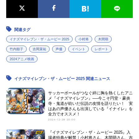
関連タグ
イナズマイレブン・ザ・ムービー 2025
小村将
木間萌
竹内順子
吉岡茉祐
声優
イベント
レポート
2024アニメ映画
イナズマイレブン・ザ・ムービー 2025 関連ニュース
サッカーボールがつなぐ絆に胸を熱くしたアニ
メ『イナズマイレブン』──今こそ円堂・豪炎
寺・鬼道が紡いだ伝説の友情を語りたい！ 実
はあの声優さんも出演している『イナイレ』を
全力でオススメ！
2024-12-28 20:00
『イナズマイレブン・ザ・ムービー 2025』入
場者特典が解禁｜小村将さん、木間萌さん、吉