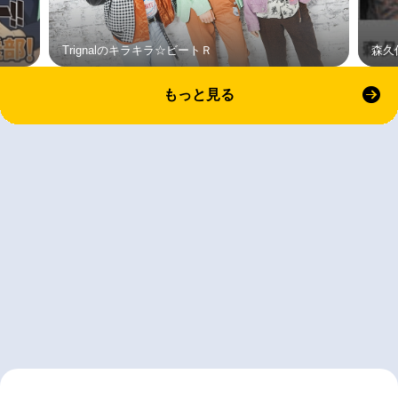
Trignalのキラキラ☆ビートＲ
森久
もっと見る