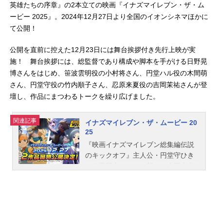
英雄たちの序章』の2本立ての映画『イナズマイレブン・ザ・ム
ービー 2025』。2024年12月27日より全国のイオンシネマほかに
て公開！
公開を直前に控えた12月23日には舞台挨拶付き先行上映が実
施！ 舞台挨拶には、総監督であり構成や脚本を手がける日野晃
博さんをはじめ、笹波雲明役の小村将さん、円堂ハル役の木間萌
さん、円堂守役の竹内順子さん、忍原来夏役の吉岡茉祐さんが登
壇し、作品にまつわるトークを繰り広げました。
関連記事
イナズマイレブン・ザ・ムービー 20
25
『映画イナズマイレブン総集編伝説
のキックオフ』主人公・円堂守ひき
いる雷門中サッカー部は、全国大会
「フットボールフロンティア」優勝
を目指していた。チームに加わった
『伝説のストライカー』豪炎寺修也
の活躍もあり、激闘を繰り広げなが