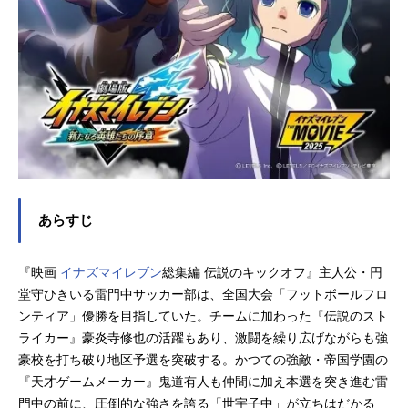
あらすじ
『映画
イナズマイレブン
総集編 伝説のキックオフ』主人公・円
堂守ひきいる雷門中サッカー部は、全国大会「フットボールフロ
ンティア」優勝を目指していた。チームに加わった『伝説のスト
ライカー』豪炎寺修也の活躍もあり、激闘を繰り広げながらも強
豪校を打ち破り地区予選を突破する。かつての強敵・帝国学園の
『天才ゲームメーカー』鬼道有人も仲間に加え本選を突き進む雷
門中の前に、圧倒的な強さを誇る「世宇子中」が立ちはだかる