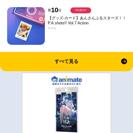
10
第
位
予約受付中
【グッズ-カード】あんさんぶるスターズ！！
P.A.shots!! Vol.7 Action
￥275
すべて見る