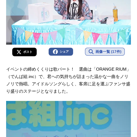
画像一覧 (17件)
シェア
ポスト
イベントの締めくくりは歌パート！ 選曲は「ORANGE RIUM」
（でんぱ組.inc）で、君への気持ちが詰まった温かな一曲をノリ
ノリで熱唱。アイドルソングらしく、客席に足を運ぶファンサ盛
り盛りのステージとなりました。