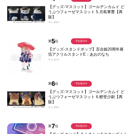
【グッズ-マスコット】ゴールデンカムイ ど
うぶつフォーゼマスコット 5.月島軍曹【再
販】
￥1,980
5
第
位
予約受付中
【グッズ-スタンドポップ】百合姫20周年展
箔アクリルスタンドE：あおのなち
￥2,200
6
第
位
予約受付中
【グッズ-マスコット】ゴールデンカムイ ど
うぶつフォーゼマスコット 6.鯉登少尉【再
販】
￥1,980
7
第
位
予約受付中