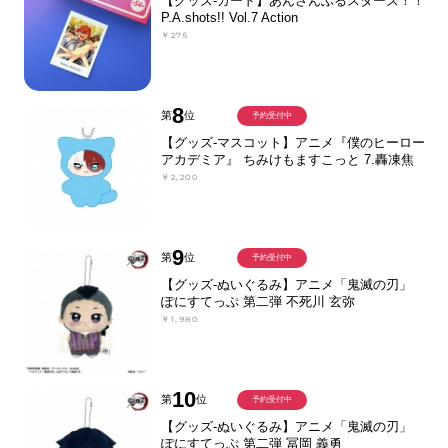
【グッズ-カード】あんさんぶるスターズ！！
P.A.shots!! Vol.7 Action
￥275
8
第
位
予約受付中
【グッズ-マスコット】アニメ『僕のヒーロー
アカデミア』 ちみけもますこっと 7.轟凍焦
￥2,200
9
第
位
予約受付中
【グッズ-ぬいぐるみ】アニメ「鬼滅の刃」
ぽにすてっぷ 第二弾 不死川 玄弥
￥1,980
10
第
位
予約受付中
【グッズ-ぬいぐるみ】アニメ「鬼滅の刃」
ぽにすてっぷ 第二弾 冨岡 義勇