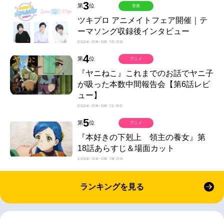
3
第
位
音楽
ツキプロ アニメイトフェア開催｜テ
ーマソング収録後インタビュー
2026-08-08 10:00
4
第
位
アニメ
『ヤニねこ』これまでのお話でヤニ子
が吸った本数中間報告会【第6話レビ
ュー】
2026-08-08 12:00
5
第
位
アニメ
『本好きの下剋上 領主の養女』第
18話あらすじ＆場面カット
2026-08-08 18:00
ランキングを見る