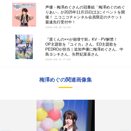
声優・梅澤めぐさんの冠番組「梅澤めぐのめぐ
りあい」が2025年11月15日(土)にイベントを開
催！ ニコニコチャンネル会員限定のチケット
最速先行受付中！
2025-08-23 12:00
『渡くんの××が崩壊寸前』KV・PV解禁！
OP主題歌を『ユイカ』さん、ED主題歌を
PEDROが担当｜追加声優に梅澤めぐさん、中
島ヨシキさん、矢野妃菜喜さん
2025-06-12 17:00
梅澤めぐの関連画像集