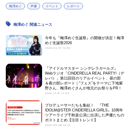
梅澤めぐ
声優
イベント
レポート
梅澤めぐ 関連ニュース
今年も『梅澤めぐ生誕祭』の開催が決定！梅澤
めぐ生誕祭2026
2026-04-01 12:30
『アイドルマスター シンデレラガールズ』
Webラジオ「CINDERELLA REAL PARTY!（デ
レパ）」第11回目のリアルイベント、昼の部
＆夜の部レポート｜“フェス”をテーマに下地紫
野さん、梅澤めぐさんが地元のお祭りをPR！
2025-12-31 14:00
プロデューサーたちも集結！ 『THE
IDOLM@STER CINDERELLA GIRLS』10周年
ツアーライブ千秋楽公演に出演した声優たちの
ポストまとめ【注目トレンド】
2025-09-08 13:10