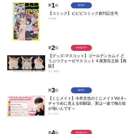
1
第
位
発売中
【コミック】ビビビコミック創刊記念号
￥935
2
第
位
予約受付中
【グッズ-マスコット】ゴールデンカムイ ど
うぶつフォーゼマスコット 4.尾形百之助【再
販】
￥1,980
3
第
位
発売中
【くじメイト】今井文也のくじメイトVol.4～
チャラめに見える幼馴染、実は一途で独占欲
が強いんです～
￥1,100
4
第
位
予約受付中