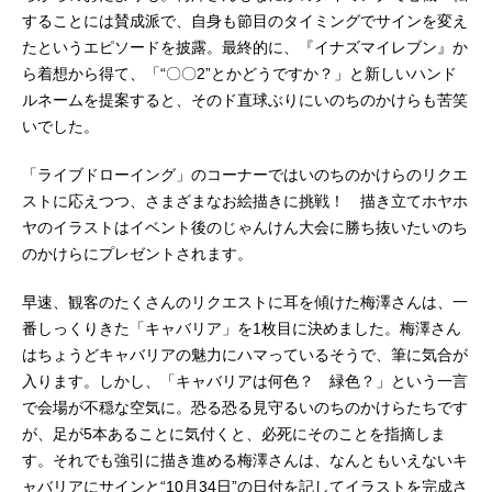
することには賛成派で、自身も節目のタイミングでサインを変え
たというエピソードを披露。最終的に、『イナズマイレブン』か
ら着想から得て、「“〇〇2”とかどうですか？」と新しいハンド
ルネームを提案すると、そのド直球ぶりにいのちのかけらも苦笑
いでした。
「ライブドローイング」のコーナーではいのちのかけらのリクエ
ストに応えつつ、さまざまなお絵描きに挑戦！ 描き立てホヤホ
ヤのイラストはイベント後のじゃんけん大会に勝ち抜いたいのち
のかけらにプレゼントされます。
早速、観客のたくさんのリクエストに耳を傾けた梅澤さんは、一
番しっくりきた「キャバリア」を1枚目に決めました。梅澤さん
はちょうどキャバリアの魅力にハマっているそうで、筆に気合が
入ります。しかし、「キャバリアは何色？ 緑色？」という一言
で会場が不穏な空気に。恐る恐る見守るいのちのかけらたちです
が、足が5本あることに気付くと、必死にそのことを指摘しま
す。それでも強引に描き進める梅澤さんは、なんともいえないキ
ャバリアにサインと“10月34日”の日付を記してイラストを完成さ