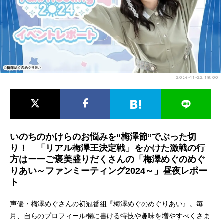
アニメ映画一覧
実写化映画一覧
今期アニメ曜日別一覧
春アニメ
夏アニメ
2024-11-22 18:00
秋アニメ
冬アニメ
男性声優/女性声優一覧
FOLLOW US
いのちのかけらのお悩みを“梅澤節”でぶった切
り！ 「リアル梅澤王決定戦」をかけた激戦の行
方はーーご褒美盛りだくさんの「梅澤めぐのめぐ
りあい～ファンミーティング2024～」昼夜レポー
ト
声優・梅澤めぐさんの初冠番組『梅澤めぐのめぐりあい』。毎
月、自らのプロフィール欄に書ける特技や趣味を増やすべくさま