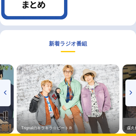
新着ラジオ番組
Trignalのキラキラ☆ビートＲ
森久