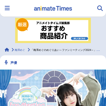
HOME
ランキング
アニメ
声優
ラジオ
みんなの声
グッズ
映画
animateTimes
梅澤めぐ
「梅澤めぐのめぐりあい～ファンミーティング2024～」昼夜レポート
声優
マンガ・ラノベ
ゲーム・アプリ
音楽
コスプレ
2.5次元
配信・Vtuber
トレンド
無料マンガ
最新記事一覧
アニメ記事一覧
声優記事一覧