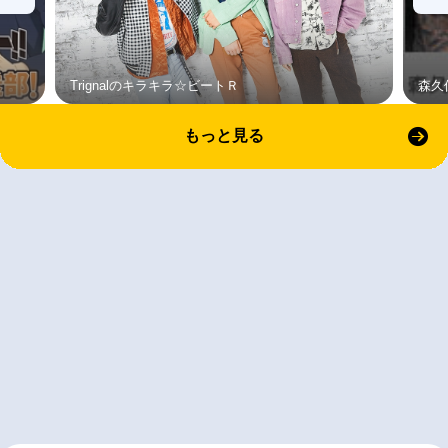
Trignalのキラキラ☆ビートＲ
森久
もっと見る