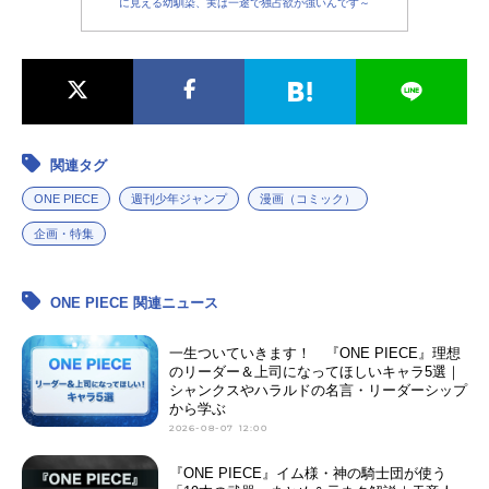
に見える幼馴染、実は一途で独占欲が強いんです～
関連タグ
ONE PIECE
週刊少年ジャンプ
漫画（コミック）
企画・特集
ONE PIECE 関連ニュース
一生ついていきます！ 『ONE PIECE』理想
のリーダー＆上司になってほしいキャラ5選｜
シャンクスやハラルドの名言・リーダーシップ
から学ぶ
2026-08-07 12:00
『ONE PIECE』イム様・神の騎士団が使う