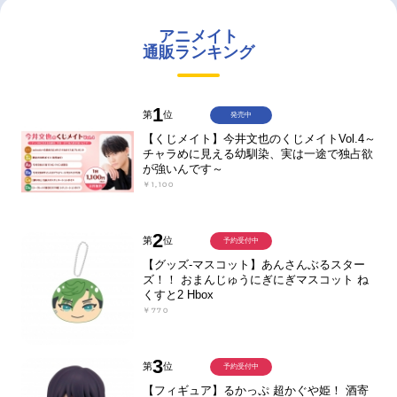
アニメイト
通販ランキング
1
第
位
発売中
【くじメイト】今井文也のくじメイトVol.4～
チャラめに見える幼馴染、実は一途で独占欲
が強いんです～
￥1,100
2
第
位
予約受付中
【グッズ-マスコット】あんさんぶるスター
ズ！！ おまんじゅうにぎにぎマスコット ね
くすと2 Hbox
￥770
3
第
位
予約受付中
【フィギュア】るかっぷ 超かぐや姫！ 酒寄