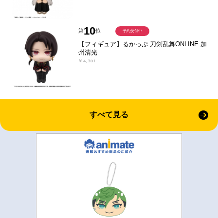
10
第
位
予約受付中
【フィギュア】るかっぷ 刀剣乱舞ONLINE 加
州清光
￥4,301
すべて見る