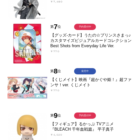
￥7,480
7
第
位
予約受付中
【グッズ-カード】うたの☆プリンスさまっ♪
カスタマイズビジュアルカードコレクション
Best Shots from Everyday Life Ver.
￥770
8
第
位
発売中
【くじメイト】映画『超かぐや姫！』超ファ
ンサ！ver. くじメイト
￥770
9
第
位
予約受付中
【フィギュア】るかっぷ TVアニメ
『BLEACH 千年血戦篇』 平子真子
￥4,020