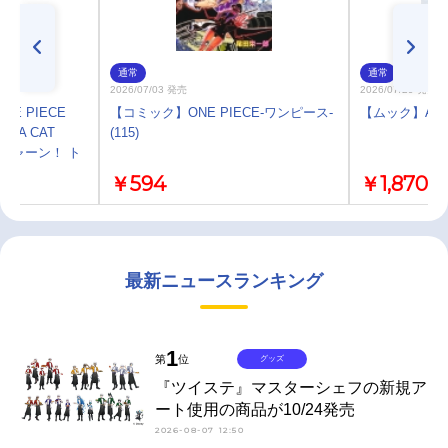
通常
通常
2026/07/03 発売
2026/07/29 発売
E PIECE
【コミック】ONE PIECE-ワンピース-
【ムック】Ani-P
GA CAT
(115)
スニャーン！ ト
ー
￥594
￥1,870
最新ニュースランキング
1
第
位
グッズ
『ツイステ』マスターシェフの新規ア
ート使用の商品が10/24発売
2026-08-07 12:50