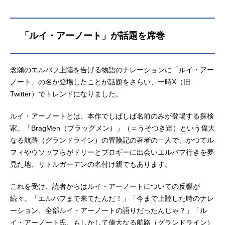
に、ルフィは航海に出た。作品名ON
EPIECE放送形態TVアニメスケジュ
ール1999年10月20日（水）～2024
「ルイ・アーノート」が話題を席巻
年10月13日（日）フジテレビ系列に
て2025年4⽉5⽇（⼟）〜フジテレビ
系列にて放送再開キャストモンキ
念願のエルバフ上陸を告げる物語のナレーションに「ルイ・アー
ー・D・ルフィ：田中真弓ロロノア・
ノート」の名が登場したことが話題をさらい、一時X（旧
ゾロ：中井和哉ナミ：岡村明美ウソ
Twitter）でトレンドになりました。
ップ：山口勝平サンジ：平田広明ト
ニートニー・チョッパー：大谷育江
ルイ・アーノートとは、本作でしばしば名前のみが登場する探検
ニコ・ロビン：山口由里子フランキ
ー：矢尾一樹→木村昴ブルック：チ
家。「BragMen（ブラッグメン）」（＝うそつき達）という偉大
ョージンベエ：宝亀克寿シャンク
なる航路（グランドライン）の冒険記の著者の一人で、かつてル
ス：池田秀一バギー：千葉繁マーシ
フィやウソップらがドリーとブロギーに出会いエルバフ行きを夢
ャル・D・ティーチ：大塚明夫クザン
見た地、リトルガーデンの名付け親でもあります。
〈青キジ〉...
これを受け、読者からはルイ・アーノートについての反響が
続々。「エルバフまで来てたんだ！」「今まで上陸した時のナレ
ーション、全部ルイ・アーノートの語りだったんじゃ？」「ル
イ・アーノート氏、もしかして偉大なる航路（グランドライン）