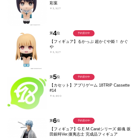
彩葉
￥3,927
4
第
位
予約受付中
【フィギュア】るかっぷ 超かぐや姫！ かぐ
や
￥3,927
5
第
位
予約受付中
【カセット】アプリゲーム 18TRIP Cassette
#14
￥8,800
6
第
位
予約受付中
【フィギュア】G.E.M.Caratシリーズ 銀魂 坂
田銀時Ver.攘夷志士 完成品フィギュア