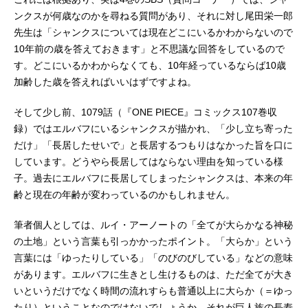
ンクスが何歳なのかを尋ねる質問があり、それに対し尾田栄一郎
先生は「シャンクスについては現在どこにいるかわからないので
10年前の歳を答えておきます」と不思議な回答をしているので
す。どこにいるかわからなくても、10年経っているならば10歳
加齢した歳を答えればいいはずですよね。
そして少し前、1079話（『ONE PIECE』コミックス107巻収
録）ではエルバフにいるシャンクスが描かれ、「少し立ち寄った
だけ」「長居したせいで」と長居するつもりはなかった旨を口に
しています。どうやら長居してはならない理由を知っている様
子。過去にエルバフに長居してしまったシャンクスは、本来の年
齢と現在の年齢が変わっているのかもしれません。
筆者個人としては、ルイ・アーノートの「全てが大らかなる神秘
の土地」という言葉も引っかかったポイント。「大らか」という
言葉には「ゆったりしている」「のびのびしている」などの意味
があります。エルバフに生きとし生けるものは、ただ全てが大き
いというだけでなく時間の流れすらも普通以上に大らか（＝ゆっ
たり）ということなのではないでしょうか。それが巨人族の長寿