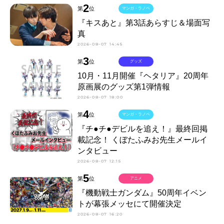
2
第
位
マンガ・ラノベ
『キスあと』第3話あらすじ＆場面写
真
2026-08-07 14:45
3
第
位
グッズ
10月・11月開催『ヘタリア』20周年
原画展のグッズ第1弾情報
2026-08-07 18:00
4
第
位
マンガ・ラノベ
『チ●チ●デビルを追え！』最終回掲
載記念！ くぼたふみお先生メールイ
ンタビュー
2026-08-07 12:15
5
第
位
アニメ
『機動戦士ガンダム』50周年イベン
トが幕張メッセにて開催決定
2026-08-07 16:20