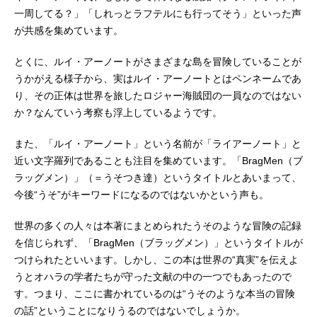
一周してる？」「しれっとラフテルにも行ってそう」といった声
が共感を集めています。
とくに、ルイ・アーノートがさまざまな島を冒険していることが
うかがえる様子から、実はルイ・アーノートとはペンネームであ
り、その正体は世界を旅したロジャー海賊団の一員なのではない
か？なんていう考察も浮上しているようです。
また、「ルイ・アーノート」という名前が「ライアーノート」と
近い文字羅列であることも注目を集めています。「BragMen（ブ
ラッグメン）」（＝うそつき達）というタイトルとあいまって、
今後“うそ”がキーワードになるのではないかという声も。
世界の多くの人々は本著にまとめられたうそのような冒険の記録
を信じられず、「BragMen（ブラッグメン）」というタイトルが
つけられたといいます。しかし、この本は世界の“真実”を伝えよ
うとオハラの学者たちが守った文献の中の一つでもあったので
す。つまり、ここに書かれているのは“うそのような本当の冒険
の話”ということになりうるのではないでしょうか。