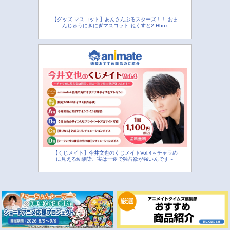
【グッズ-マスコット】あんさんぶるスターズ！！ おま
んじゅうにぎにぎマスコット ねくすと2 Hbox
【くじメイト】今井文也のくじメイトVol.4～チャラめ
に見える幼馴染、実は一途で独占欲が強いんです～