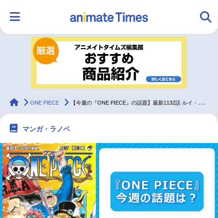
HOME
ランキング
アニメ
声優
ラジオ
みんなの声
グッズ
映画
animateTimes
ONE PIECE
【今週の『ONE PIECE』の話題】最新1132話 ルイ・アーノートの正体は？
マンガ・ラノベ
マンガ・ラノベ
ゲーム・アプリ
音楽
コスプレ
2.5次元
配信・Vtuber
トレンド
無料マンガ
最新記事一覧
アニメ記事一覧
声優記事一覧