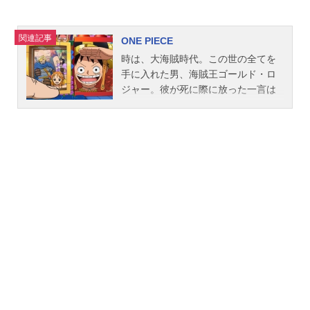
関連記事
ONE PIECE
時は、大海賊時代。この世の全てを
手に入れた男、海賊王ゴールド・ロ
ジャー。彼が死に際に放った一言は
全世界の人々を海へと駆り立てた。
「俺の財宝？ほしけりゃくれてや
る！探せ！この世のすべてをそこに
置いてきた」ロジャーが遺した富と
名声と力の「ひとつなぎの大秘宝
（ワンピース）」を巡って幾人もの
海賊たちが旗を掲げて戦っていた。
そして、そんな海賊に憧れる一人の
少年ルフィ。「悪魔の実」の能力に
より、一生泳げない体の代わりに、
全身がゴムのように伸びる不思議な
体を手に入れた少年！命の恩人・海
賊団のリーダー・シャンクスからも
らった麦わら帽をトレードマーク