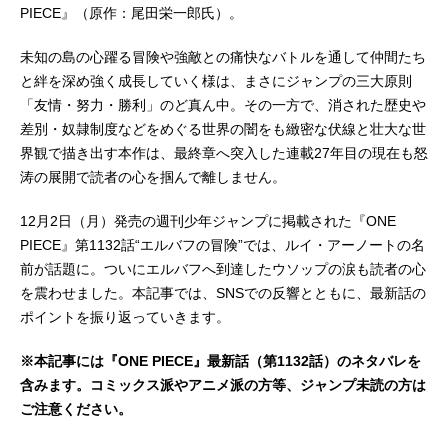
PIECE』（原作：尾田栄一郎氏）。
未知の島の心躍る冒険や強敵との痛快なバトルを通して仲間たち
と絆を深め強く成長していく様は、まさにジャンプの三大原則
「友情・努力・勝利」のど真ん中。その一方で、消された歴史や
差別・奴隷制度などをめぐる世界の闇をも緻密な伏線と壮大な世
界観で描き出す本作は、最終章へ突入した連載27年目の現在も怒
涛の展開で読者の心を掴んで離しません。
12月2日（月）発売の週刊少年ジャンプに掲載された『ONE
PIECE』第1132話“エルバフの冒険”では、ルイ・アーノートの名
前が話題に。ついにエルバフへ到達したウソップの涙も読者の心
を震わせました。本記事では、SNSでの反響とともに、最新話の
ポイントを振り返っていきます。
※本記事には『ONE PIECE』最新話（第1132話）のネタバレを
含みます。コミックス派やアニメ派の方等、ジャンプ未読の方は
ご注意ください。