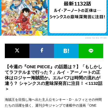
アニメ映画一覧
実写化映画一覧
今期アニメ曜日別一覧
春アニメ
夏アニメ
2024-12-04 17:00
秋アニメ
冬アニメ
男性声優/女性声優一覧
FOLLOW US
【今週の『ONE PIECE』の話題は？】「もしかし
てラフテルまで行った？」ルイ・アーノートの正
体はロジャー海賊団か。エルバフは時間の流れが
違う？ シャンクスの意味深発言に注目！＜1132話
＞
海賊王を目指し海へ出た主人公モンキー・D・ルフィとその仲間
たちの活躍を描く、週刊少年ジャンプで連載中の漫画『ONE