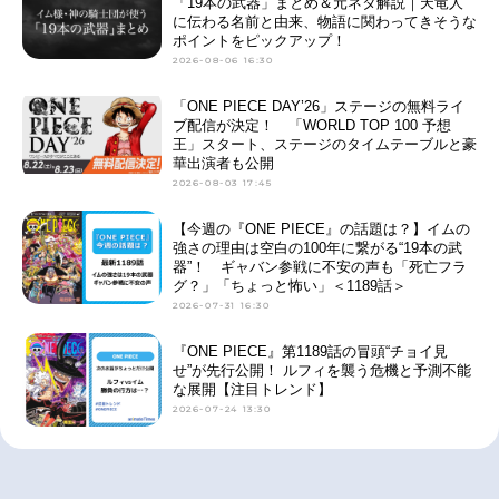
「19本の武器」まとめ＆元ネタ解説｜天竜人
に伝わる名前と由来、物語に関わってきそうな
ポイントをピックアップ！
2026-08-06 16:30
「ONE PIECE DAY’26」ステージの無料ライ
ブ配信が決定！ 「WORLD TOP 100 予想
王」スタート、ステージのタイムテーブルと豪
華出演者も公開
2026-08-03 17:45
【今週の『ONE PIECE』の話題は？】イムの
強さの理由は空白の100年に繋がる“19本の武
器”！ ギャバン参戦に不安の声も「死亡フラ
グ？」「ちょっと怖い」＜1189話＞
2026-07-31 16:30
『ONE PIECE』第1189話の冒頭“チョイ見
せ”が先行公開！ ルフィを襲う危機と予測不能
な展開【注目トレンド】
2026-07-24 13:30