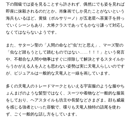
下の階級では姿を見ることすら許されず、偶然にでも姿を見れば
即座に抹殺されるのだとか。肖像画でしか見たことがないという
海兵もいるほど。黄猿（ボルサリーノ）が五老星へ茶菓子を持っ
ていくシーンもあり、大将クラスであってもかなり謙って対応し
なくてはならないようです。
また、サターン聖の「人間の命など“虫”だと思え」、マーズ聖の
「虫など踏もうとして踏むものではない……！！！」という発言
や、不都合な人間や物事はすぐに排除して解決とするスタイルか
らうかがえる人を人とも思わない姿勢は実に天竜人らしいのです
が、ビジュアルは一般的な天竜人と一線を画しています。
多くの天竜人のトレードマークともいえる宇宙服のような服やち
ょんまげのような髪型ではなく、スーツや着物など一般的な服装
をしており、ヘアスタイルも坊主や長髪などさまざま。顔も威厳
を感じる強者といった容貌で、喋りも天竜人独特の語尾を使わ
ず、ごく一般的な話し方をしています。