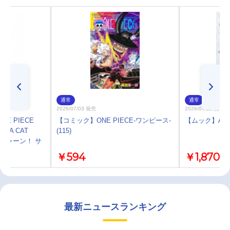
通常
通常
2026/07/03 発売
2026/07/29 発売
E PIECE
【コミック】ONE PIECE-ワンピース-
【ムック】Ani-P
GA CAT
(115)
スニャーン！ サ
￥594
￥1,870
最新ニュースランキング