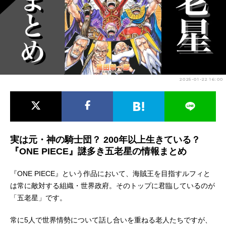
アニメ映画一覧
実写化映画一覧
今期アニメ曜日別一覧
春アニメ
夏アニメ
2025-01-22 16:00
秋アニメ
冬アニメ
男性声優/女性声優一覧
FOLLOW US
実は元・神の騎士団？ 200年以上生きている？
『ONE PIECE』謎多き五老星の情報まとめ
『ONE PIECE』という作品において、海賊王を目指すルフィと
は常に敵対する組織・世界政府。そのトップに君臨しているのが
「五老星」です。
常に5人で世界情勢について話し合いを重ねる老人たちですが、