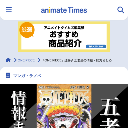
HOME
ランキング
アニメ
声優
ラジオ
みんなの声
グッズ
映画
animateTimes
ONE PIECE
『ONE PIECE』謎多き五老星の情報・能力まとめ
マンガ・ラノベ
マンガ・ラノベ
ゲーム・アプリ
音楽
コスプレ
2.5次元
配信・Vtuber
トレンド
無料マンガ
最新記事一覧
アニメ記事一覧
声優記事一覧