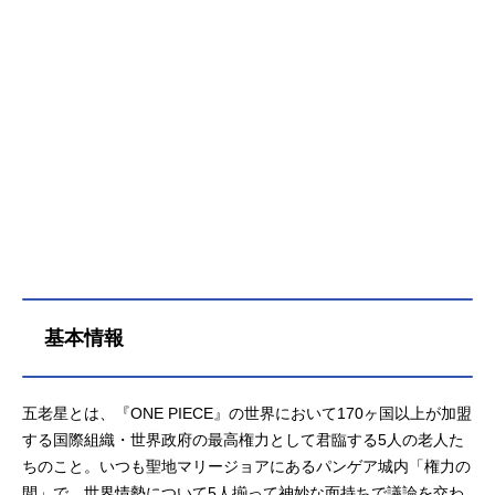
置いてきた」ロジャーが遺した富と
名声と力の「ひとつなぎの大秘宝
（ワンピース）」を巡って幾人もの
海賊たちが旗を掲げて戦っていた。
そして、そんな海賊に憧れる一人の
少年ルフィ。「悪魔の実」の能力に
より、一生泳げない体の代わりに、
全身がゴムのように伸びる不思議な
体を手に入れた少年！命の恩人・海
賊団のリーダー・シャンクスからも
らった麦わら帽をトレードマーク
に、ルフィは航海に出た。作品名ON
EPIECE放送形態TVアニメスケジュ
ール1999年10月20日（水）～2024
基本情報
年10月13日（日）フジテレビ系列に
て2025年4⽉5⽇（⼟）〜フジテレビ
系列にて放送再開キャストモンキ
五老星とは、『ONE PIECE』の世界において170ヶ国以上が加盟
ー・D・ルフィ：田中真弓ロロノア・
する国際組織・世界政府の最高権力として君臨する5人の老人た
ゾロ：中井和哉ナミ：岡村明美ウソ
ちのこと。いつも聖地マリージョアにあるパンゲア城内「権力の
ップ：山口勝平サンジ：平田広明ト
ニートニー・チョッパー：大谷育江
間」で、世界情勢について5人揃って神妙な面持ちで議論を交わ