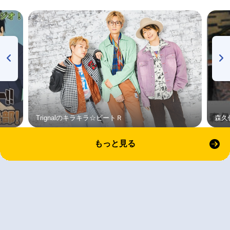
Trignalのキラキラ☆ビートＲ
森久
もっと見る