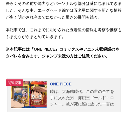
長らくその名前や能力などパーソナルな部分は謎に包まれてきま
した。そんな中、エッグヘッド編では五老星に関する新たな情報
が多く明かされ今までになかった驚きの展開も続々。
本記事では、これまでに明かされた五老星の情報を考察や推察も
ふまえながらまとめていきます。
※本記事には『ONE PIECE』コミックスやアニメ未収録話のネ
タバレを含みます。ジャンプ未読の方はご注意ください。
関連記事
ONE PIECE
時は、大海賊時代。この世の全てを
手に入れた男、海賊王ゴールド・ロ
ジャー。彼が死に際に放った一言は
全世界の人々を海へと駆り立てた。
「俺の財宝？ほしけりゃくれてや
る！探せ！この世のすべてをそこに