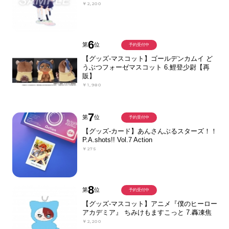
￥2,200
6
第
位
予約受付中
【グッズ-マスコット】ゴールデンカムイ ど
うぶつフォーゼマスコット 6.鯉登少尉【再
販】
￥1,980
7
第
位
予約受付中
【グッズ-カード】あんさんぶるスターズ！！
P.A.shots!! Vol.7 Action
￥275
8
第
位
予約受付中
【グッズ-マスコット】アニメ『僕のヒーロー
アカデミア』 ちみけもますこっと 7.轟凍焦
￥2,200