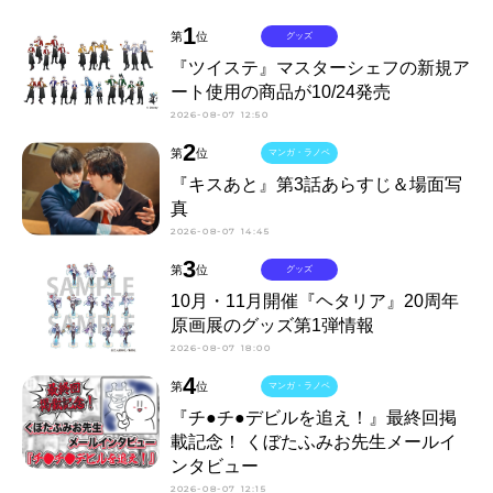
1
第
位
グッズ
『ツイステ』マスターシェフの新規ア
ート使用の商品が10/24発売
2026-08-07 12:50
2
第
位
マンガ・ラノベ
『キスあと』第3話あらすじ＆場面写
真
2026-08-07 14:45
3
第
位
グッズ
10月・11月開催『ヘタリア』20周年
原画展のグッズ第1弾情報
2026-08-07 18:00
4
第
位
マンガ・ラノベ
『チ●チ●デビルを追え！』最終回掲
載記念！ くぼたふみお先生メールイ
ンタビュー
2026-08-07 12:15