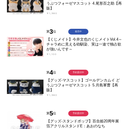
うぶつフォーゼマスコット 4.尾形百之助【再
販】
￥1,980
3
第
位
発売中
【くじメイト】今井文也のくじメイトVol.4～
チャラめに見える幼馴染、実は一途で独占欲
が強いんです～
￥1,100
4
第
位
予約受付中
【グッズ-マスコット】ゴールデンカムイ ど
うぶつフォーゼマスコット 5.月島軍曹【再
販】
￥1,980
5
第
位
予約受付中
【グッズ-スタンドポップ】百合姫20周年展
箔アクリルスタンドE：あおのなち