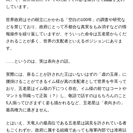
ニコ・ロビン：山口由里子フランキ
しています。
ー：矢尾一樹→木村昴ブルック：チ
ョージンベエ：宝亀克寿シャンク
世界政府はその樹立にかかわる「空白の100年」の調査や研究な
ス：池田秀一バギー：千葉繁マーシ
どを禁じており、政府にとって不都合な真実をもみ消すなどの情
ャル・D・ティーチ：大塚明夫クザン
報操作を繰り返していますが、そういった命令は五老星からくだ
〈青キジ〉...
されることが多く、世界の支配者といえるポジションにありま
す。
……というのは、実は表向きの話。
実際には、座ることが許された王はいないはずの「虚の玉座」に
腰掛けることができるイム様が真の支配者として世界を牛耳って
おり、五老星はイム様の下につく存在。イム様の前ではコートや
マントを羽織って正装（？）し、敬語で話すのはもちろんのこと
5人揃ってひざまずく姿も描かれるなど、五老星は「表向きの」
最高権力に過ぎません。
とはいえ、天竜人の最高位である五老星は謁見を許されている者
もごくわずか。政府に属する組織であっても海軍内部では准将以