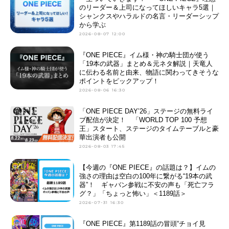
のリーダー＆上司になってほしいキャラ5選｜
シャンクスやハラルドの名言・リーダーシップ
から学ぶ
2026-08-07 12:00
『ONE PIECE』イム様・神の騎士団が使う
「19本の武器」まとめ＆元ネタ解説｜天竜人
に伝わる名前と由来、物語に関わってきそうな
ポイントをピックアップ！
2026-08-06 16:30
「ONE PIECE DAY’26」ステージの無料ライ
ブ配信が決定！ 「WORLD TOP 100 予想
王」スタート、ステージのタイムテーブルと豪
華出演者も公開
2026-08-03 17:45
【今週の『ONE PIECE』の話題は？】イムの
強さの理由は空白の100年に繋がる“19本の武
器”！ ギャバン参戦に不安の声も「死亡フラ
グ？」「ちょっと怖い」＜1189話＞
2026-07-31 16:30
『ONE PIECE』第1189話の冒頭“チョイ見