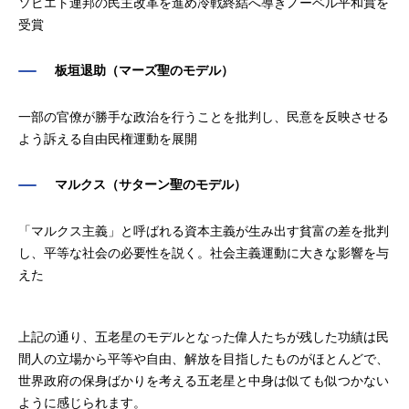
ソビエト連邦の民主改革を進め冷戦終結へ導きノーベル平和賞を
受賞
板垣退助（マーズ聖のモデル）
一部の官僚が勝手な政治を行うことを批判し、民意を反映させる
よう訴える自由民権運動を展開
マルクス（サターン聖のモデル）
「マルクス主義」と呼ばれる資本主義が生み出す貧富の差を批判
し、平等な社会の必要性を説く。社会主義運動に大きな影響を与
えた
上記の通り、五老星のモデルとなった偉人たちが残した功績は民
間人の立場から平等や自由、解放を目指したものがほとんどで、
世界政府の保身ばかりを考える五老星と中身は似ても似つかない
ように感じられます。