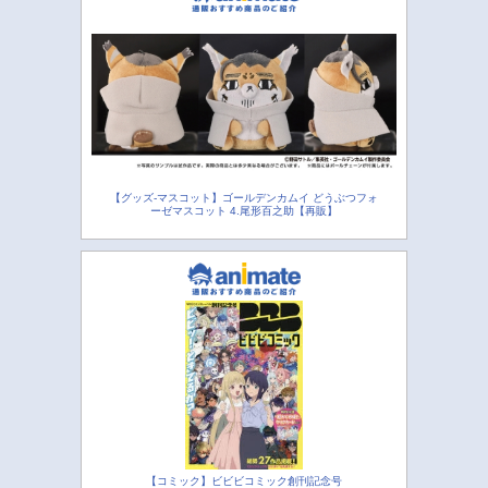
【グッズ-マスコット】ゴールデンカムイ どうぶつフォ
ーゼマスコット 4.尾形百之助【再販】
【コミック】ビビビコミック創刊記念号