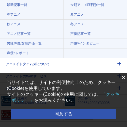
最新記事一覧
今期アニメ曜日別一覧
春アニメ
夏アニメ
秋アニメ
冬アニメ
アニメ記事一覧
声優記事一覧
男性声優/女性声優一覧
声優×インタビュー
声優×レポート
アニメイトタイムズについて
×
アニメイトのWebサービス
当サイトでは、サイトの利便性向上のため、クッキー
(Cookie)を使用しています。
会社案内
サイトのクッキー(Cookie)の使用に関しては、
「クッキ
許諾番号
許諾番号
ーポリシー」
をお読みください。
9005542009Y56084
9005542008Y30005
許諾番号
同意する
005542005Y31018