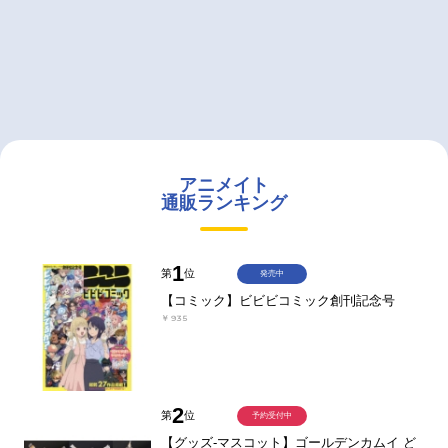
アニメイト
通販ランキング
1
第
位
発売中
【コミック】ビビビコミック創刊記念号
￥935
2
第
位
予約受付中
【グッズ-マスコット】ゴールデンカムイ ど