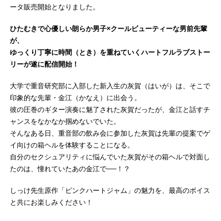
ータ販売開始となりました。
ひたむきで心優しい朗らか男子×クールビューティーな男前先輩
が、
ゆっくり丁寧に時間（とき）を重ねていくハートフルラブストー
リーが遂に配信開始！
大学で重音研究部に入部した新入生の灰賀（はいが）は、そこで
印象的な先輩・金江（かなえ）に出会う。
彼の圧巻のギター演奏に魅了された灰賀だったが、金江と話すチ
ャンスをなかなか掴めないでいた。
そんなある日、重音部の飲み会に参加した灰賀は先輩の提案でゲ
イ向けの箱ヘルを体験することになる。
自分のセクシュアリティに悩んでいた灰賀がその箱ヘルで対面し
たのは、憧れていたあの金江で──！？
しっけ先生原作「ピンクハートジャム」の魅力を、最高のボイス
と共にお楽しみください！