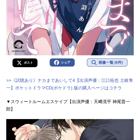
画像一覧 (6件)
シェア
ポスト
>>《試聴あり》ナカまであいして4【出演声優：江口拓也 土岐隼
一】ポケットドラマCD(ポケドラ) 版の購入ページはコチラ
▼スウィートルームエスケイプ【出演声優：天﨑滉平 神尾晋一
郎】