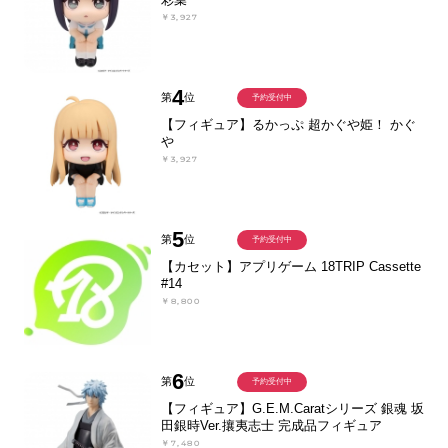
￥3,927
4
第
位
予約受付中
【フィギュア】るかっぷ 超かぐや姫！ かぐ
や
￥3,927
5
第
位
予約受付中
【カセット】アプリゲーム 18TRIP Cassette
#14
￥8,800
6
第
位
予約受付中
【フィギュア】G.E.M.Caratシリーズ 銀魂 坂
田銀時Ver.攘夷志士 完成品フィギュア
￥7,480