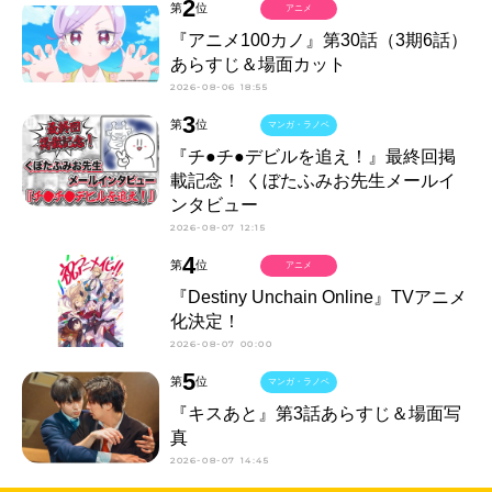
2
第
位
アニメ
『アニメ100カノ』第30話（3期6話）
あらすじ＆場面カット
2026-08-06 18:55
3
第
位
マンガ・ラノベ
『チ●チ●デビルを追え！』最終回掲
載記念！ くぼたふみお先生メールイ
ンタビュー
2026-08-07 12:15
4
第
位
アニメ
『Destiny Unchain Online』TVアニメ
化決定！
2026-08-07 00:00
5
第
位
マンガ・ラノベ
『キスあと』第3話あらすじ＆場面写
真
2026-08-07 14:45