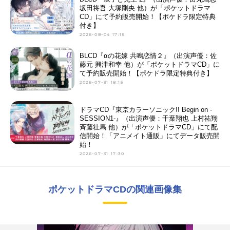
坂田将吾 大塚剛央 他）が「ポケットドラマ
CD」にて予約販売開始！【ポケドラ限定特典
付き】
2026-08-04 17:15
BLCD『αの花嫁 共鳴恋情２』（出演声優：佐
藤元 興津和幸 他）が「ポケットドラマCD」に
て予約販売開始！【ポケドラ限定特典付き】
2026-07-31 18:15
ドラマCD『東京カラーソニック!! Begin on -
SESSION1-』（出演声優：千葉翔也 上村祐翔
斉藤壮馬 他）が「ポケットドラマCD」にて配
信開始！「アニメイト通販」にてデータ販売開
始！
2026-07-31 17:30
ポケットドラマCDの関連画像集