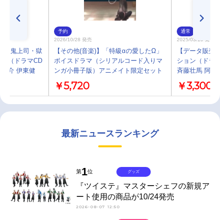
予約
通常
2026/10/28 発売
2025/03/10 発売
D「鬼上司・獄
【その他(音楽)】「特級αの愛したΩ」
【データ販売
」（ドラマCD
ボイスドラマ（シリアルコード入りマ
ション（ドラマ
悠介 伊東健
ンガ小冊子版）アニメイト限定セット
斉藤壮馬 阿座
￥5,720
￥3,300
最新ニュースランキング
1
第
位
グッズ
『ツイステ』マスターシェフの新規ア
ート使用の商品が10/24発売
2026-08-07 12:50