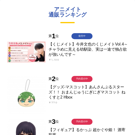
アニメイト
通販ランキング
1
第
位
発売中
【くじメイト】今井文也のくじメイトVol.4～
チャラめに見える幼馴染、実は一途で独占欲
が強いんです～
￥1,100
2
第
位
予約受付中
【グッズ-マスコット】あんさんぶるスター
ズ！！ おまんじゅうにぎにぎマスコット ね
くすと2 Hbox
￥770
3
第
位
予約受付中
【フィギュア】るかっぷ 超かぐや姫！ 酒寄
彩葉