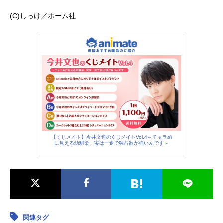
(C)しっけ／ホーム社
【くじメイト】今井文也のくじメイトVol.4～チャラめ
に見える幼馴染、実は一途で独占欲が強いんです～
関連タグ