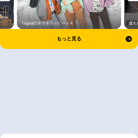
Trignalのキラキラ☆ビートＲ
森久
もっと見る