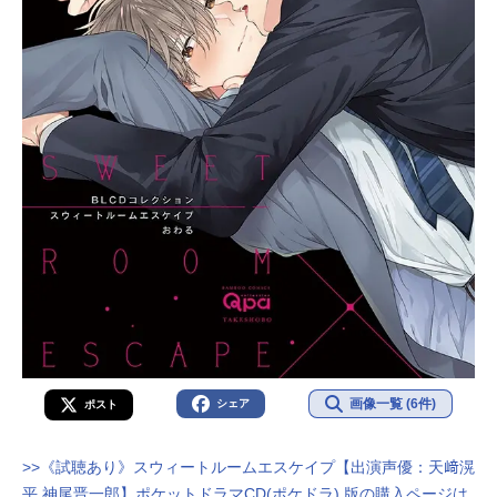
画像一覧 (6件)
シェア
ポスト
>>《試聴あり》スウィートルームエスケイプ【出演声優：天﨑滉
平 神尾晋一郎】ポケットドラマCD(ポケドラ) 版の購入ページは