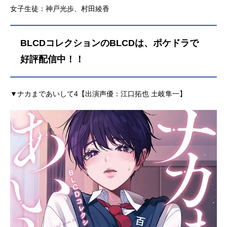
女子生徒：神戸光歩、村田綾香
BLCDコレクションのBLCDは、ポケドラで
好評配信中！！
▼ナカまであいして4【出演声優：江口拓也 土岐隼一】