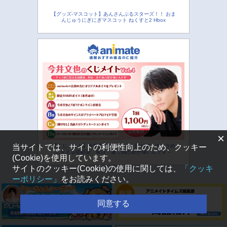
【グッズ-マスコット】あんさんぶるスターズ！！ おま
んじゅうにぎにぎマスコット ねくすと2 Hbox
×
当サイトでは、サイトの利便性向上のため、クッキー
【くじメイト】今井文也のくじメイトVol.4～チャラめ
に見える幼馴染、実は一途で独占欲が強いんです～
(Cookie)を使用しています。
サイトのクッキー(Cookie)の使用に関しては、
「クッキ
ーポリシー」
をお読みください。
同意する