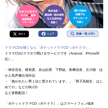
画像一覧 (6件)
シェア
ポスト
ドラマCDを聴くなら「ポケットドラマCD（ポケドラ）」
ドラマCDがスマホで聞けるサービスです（Android、iPhone対
応）。
・神谷浩史、梶裕貴、谷山紀章、下野紘、島﨑信長、古川慎 ほ
か人気声優出演作品
・「抱かれたい男１位に脅されています。」「男子高校生、はじ
めての」などのBLCD
など多数配信！
「ポケットドラマCD（ポケドラ）」はスマートフォン端末