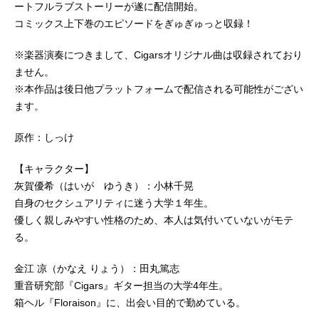
ートフルラブストーリーが遂に配信開始。
コミックス上下巻のエピソードをぎゅぎゅっと収録！
※楽器演奏につきまして、Cigarsオリジナル曲は収録されており
ません。
※本作品は後日他プラットフォームで配信される可能性がござい
ます。
原作：しっけ
【キャラクター】
灰賀優希（はいが ゆうき）：小林千晃
自身のセクシュアリティに迷う大学１年生。
優しく親しみやすい性格のため、本人は気付いていないがモテ
る。
金江 凉（かなえ りょう）：田丸篤志
重音研究部『Cigars』ギター担当の大学4年生。
箱ヘル『Floraison』に、出会い目的で勤めている。