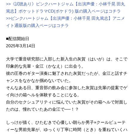
>>《試聴あり》ピンクハートジャム【出演声優：小林千晃 田丸
篤志】ポケットドラマCD(ポケドラ) 版の購入ページはコチラ
>>ピンクハートジャム【出演声優：小林千晃 田丸篤志】アニメ
イト通販版の購入ページはコチラ
■配信開始日
2025年3月14日
大学で重音研究部に入部した新入生の灰賀（はいが）は、そこで
印象的な先輩・金江（かなえ）に出会う。
彼の圧巻のギター演奏に魅了された灰賀だったが、金江と話すチ
ャンスをなかなか掴めないでいた。
そんなある日、重音部の飲み会に参加した灰賀は先輩の提案でゲ
イ向けの箱ヘルを体験することになる。
自分のセクシュアリティに悩んでいた灰賀がその箱ヘルで対面し
たのは、憧れていたあの金江で──！？
しっけが描く、ひたむきで心優しい朗らか男子×クールビューテ
ィーな男前先輩が、ゆっくり丁寧に時間（とき）を重ねていくハ