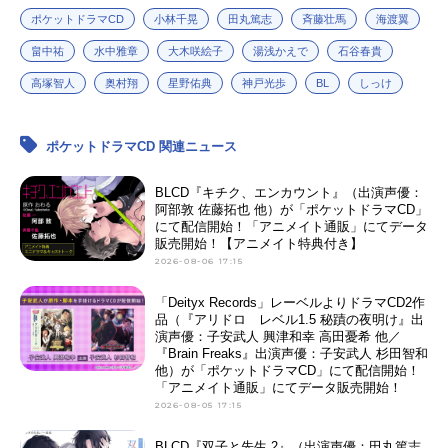
ポケットドラマCD
小林千晃
田丸篤志
斉藤壮馬
海渡翼
畠中祐
水中雅章
大木咲絵子
湯浅かえで
石谷春貴
高塚智人
奥村翔
星野佑典
神戸光歩
BL
しっけ
ポケットドラマCD 関連ニュース
BLCD『キチク、エンカウント』（出演声優：
阿部敦 佐藤拓也 他）が「ポケットドラマCD」
にて配信開始！「アニメイト通販」にてデータ
販売開始！【アニメイト特典付き】
2026-08-06 17:15
「Deityx Records」レーベルよりドラマCD2作
品（『アリドロ レベル1.5 秘蹟の夜明け』出
演声優：子安武人 興津和幸 高田憂希 他／
『Brain Freaks』出演声優：子安武人 杉田智和
他）が「ポケットドラマCD」にて配信開始！
「アニメイト通販」にてデータ販売開始！
2026-08-05 17:15
BLCD『双子と先生 2』（出演声優：田丸篤志