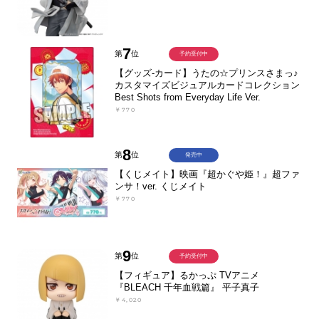
7
第
位
予約受付中
【グッズ-カード】うたの☆プリンスさまっ♪
カスタマイズビジュアルカードコレクション
Best Shots from Everyday Life Ver.
￥770
8
第
位
発売中
【くじメイト】映画『超かぐや姫！』超ファ
ンサ！ver. くじメイト
￥770
9
第
位
予約受付中
【フィギュア】るかっぷ TVアニメ
『BLEACH 千年血戦篇』 平子真子
￥4,020