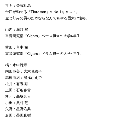
マキ：斉藤壮馬
金江が勤める『Floraison』のNo.1キャスト。
金と好みの男のためならなんでもやる図太い性格。
山内：海渡 翼
重音研究部『Cigars』ベース担当の大学4年生。
林田：畠中 祐
重音研究部『Cigars』ドラム担当の大学4年生。
橘：水中雅章
内田亜美：大木咲絵子
高橋由紀：湯浅かえで
松井：有隅 融
上田：石谷春貴
杉元：高塚智人
小田：奥村 翔
矢野：星野佑典
倉田：桑田直樹