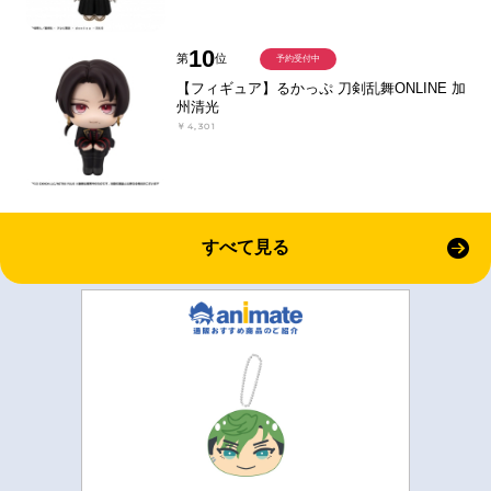
10
第
位
予約受付中
【フィギュア】るかっぷ 刀剣乱舞ONLINE 加
州清光
￥4,301
すべて見る