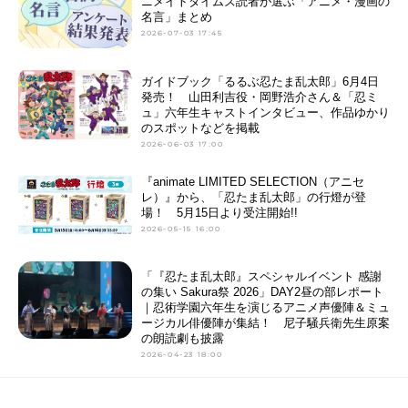
ニメイトタイムズ読者が選ぶ「アニメ・漫画の
名言」まとめ
2026-07-03 17:45
ガイドブック「るるぶ忍たま乱太郎」6月4日
発売！ 山田利吉役・岡野浩介さん＆「忍ミ
ュ」六年生キャストインタビュー、作品ゆかり
のスポットなどを掲載
2026-06-03 17:00
『animate LIMITED SELECTION（アニセ
レ）』から、「忍たま乱太郎」の行燈が登
場！ 5月15日より受注開始!!
2026-05-15 16:00
「『忍たま乱太郎』スペシャルイベント 感謝
の集い Sakura祭 2026」DAY2昼の部レポート
｜忍術学園六年生を演じるアニメ声優陣＆ミュ
ージカル俳優陣が集結！ 尼子騒兵衛先生原案
の朗読劇も披露
2026-04-23 18:00