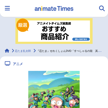
HOME
ランキング
アニメ
声優
ラジオ
みんなの声
グッズ
映画
animateTimes
忍たま乱太郎
『忍たま』せれくしょんDVD「すぺしゃるの段 其の一」発売延期・日本語字幕実装が発表
アニメ
マンガ・ラノベ
ゲーム・アプリ
音楽
コスプレ
2.5次元
配信・Vtuber
トレンド
無料マンガ
最新記事一覧
アニメ記事一覧
声優記事一覧