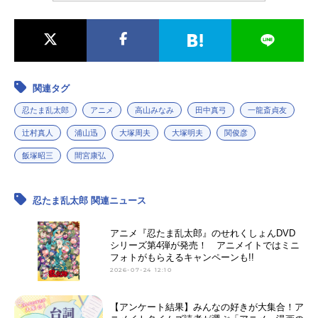
関連タグ
忍たま乱太郎
アニメ
高山みなみ
田中真弓
一龍斎貞友
辻村真人
浦山迅
大塚周夫
大塚明夫
関俊彦
飯塚昭三
間宮康弘
忍たま乱太郎 関連ニュース
アニメ『忍たま乱太郎』のせれくしょんDVD
シリーズ第4弾が発売！ アニメイトではミニ
フォトがもらえるキャンペーンも!!
2026-07-24 12:10
【アンケート結果】みんなの好きが大集合！ア