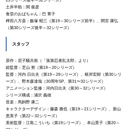
23シリーズ後半～32シリーズ）
土井半助：関 俊彦
食堂のおばちゃん：巴 菁子
稗田八方斎：飯塚 昭三（第19～30シリーズ前半）、間宮 康弘
（第30シリーズ後半～32シリーズ）
スタッフ
原作：尼子騒兵衛（「落第忍者乱太郎」より）
総監督：芝山 努（第19～20シリーズ）
監督：河内 日出夫（第19～29シリーズ）、根岸宏樹（第30シリ
ーズ）、野木森達哉（30周年SP、第31〜32シリーズ）
アニメーション監修：河内日出夫（第30～32シリーズ）
シリーズ構成：浦沢 義雄
音楽：馬飼野 康二
キャラクターデザイン：藤森 雅也（第19～21シリーズ）、新山
恵美子（第22～32シリーズ）
美術監督：江島こういち（第19シリーズ）、本山景子（第20～