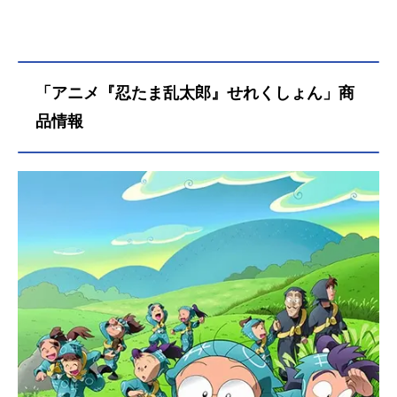
どがいて、とってもにぎやか!乱太郎
たち三人組は、授業も試験も失敗ば
かり、いつもなぜかロクでもないこ
とになってしまう。りっぱな忍者に
なるには、まだまだとおいみちのり
「アニメ『忍たま乱太郎』せれくしょん」商
だけど、忍たまの毎日は、あかる
く・たのしく・ゆかい、なのだ！作
品情報
品名忍たま乱太郎放送形態TVアニメ
スケジュール1993年4月10日（土）
～第31シリーズ放送中キャスト乱太
郎：高山みなみきり丸：田中真弓し
んべヱ：一龍斎貞友大川平次渦正：
浦山迅山田伝蔵：大塚明夫土井半
助：関俊彦食堂のおばちゃん：巴菁
子ヘムヘム：島田敏ユキ：國府田マ
リ子トモミ：江森浩子シゲ：むたあ
きこ稗田八方斎：飯塚昭三スタッフ
原作：尼子騒兵衛「落第忍者乱太
郎」より監督：河内日出夫シリーズ
構成：浦...