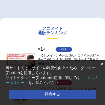
アニメイト
通販ランキング
1
第
位
発売中
【くじメイト】今井文也のくじメイトVol.4～
チャラめに見える幼馴染、実は一途で独占欲
×
が強いんです～
当サイトでは、サイトの利便性向上のため、クッキー
￥1,100
(Cookie)を使用しています。
サイトのクッキー(Cookie)の使用に関しては、
「クッキ
2
ーポリシー」
をお読みください。
第
位
予約受付中
【グッズ-マスコット】あんさんぶるスター
ズ！！ おまんじゅうにぎにぎマスコット ね
同意する
くすと2 Hbox
￥770