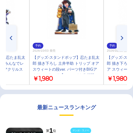
予約
予約
2026/10/03 発売
2026/10/03 発売
プ】忍たま乱太
【グッズ-スタンドポップ】忍たま乱太
【グッズ-スタ
合 みんなでレ
郎 描き下ろし 土井半助 トリップ オア
郎 描き下ろし
BIGアクリルス
スウィートの段ver. パーツ付きBIGア
ア スウィートの
クリルスタンド【アニメイト先行販
アクリルスタ
￥1,980
￥1,980
売】
売】
最新ニュースランキング
1
第
位
マンガ・ラノベ