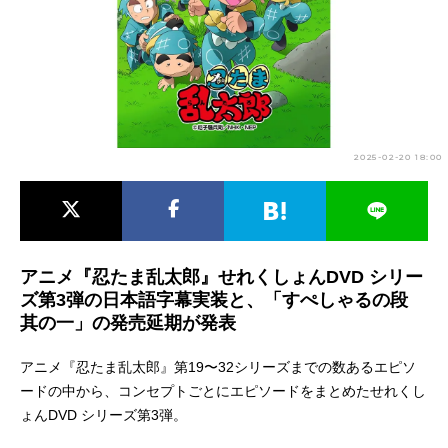
アニメ映画一覧
実写化映画一覧
今期アニメ曜日別一覧
春アニメ
夏アニメ
2025-02-20 18:00
秋アニメ
冬アニメ
男性声優/女性声優一覧
FOLLOW US
アニメ『忍たま乱太郎』せれくしょんDVD シリー
ズ第3弾の日本語字幕実装と、「すぺしゃるの段
其の一」の発売延期が発表
アニメ『忍たま乱太郎』第19〜32シリーズまでの数あるエピソ
ードの中から、コンセプトごとにエピソードをまとめたせれくし
ょんDVD シリーズ第3弾。