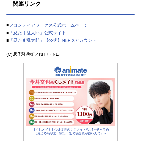
関連リンク
■
フロンティアワークス公式ホームページ
■
『忍たま乱太郎』公式サイト
■
『忍たま乱太郎』【公式】NEP Xアカウント
(C)尼子騒兵衛／NHK・NEP
【くじメイト】今井文也のくじメイトVol.4～チャラめ
に見える幼馴染、実は一途で独占欲が強いんです～