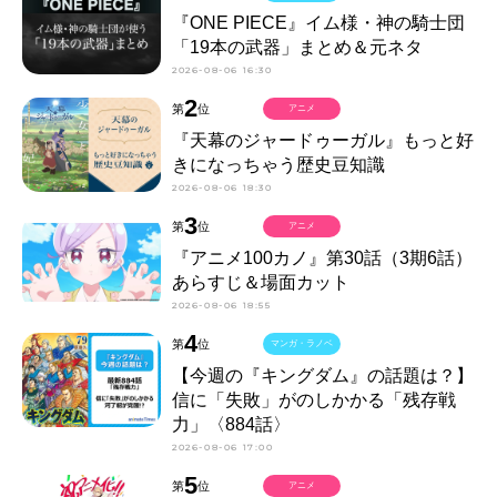
『ONE PIECE』イム様・神の騎士団
「19本の武器」まとめ＆元ネタ
2026-08-06 16:30
2
第
位
アニメ
『天幕のジャードゥーガル』もっと好
きになっちゃう歴史豆知識
2026-08-06 18:30
3
第
位
アニメ
『アニメ100カノ』第30話（3期6話）
あらすじ＆場面カット
2026-08-06 18:55
4
第
位
マンガ・ラノベ
【今週の『キングダム』の話題は？】
信に「失敗」がのしかかる「残存戦
力」〈884話〉
2026-08-06 17:00
5
第
位
アニメ