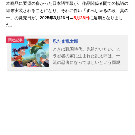
本商品に要望の多かった日本語字幕が、作品関係者間での協議の
結果実装されることになり、それに伴い「すぺしゃるの段 其の
一」の発売日が、
2025年3月26日→
5月28日
に延期となりまし
た。
関連記事
忍たま乱太郎
ときは戦国時代。先祖だいだい、ヒ
ラ忍者の家に生まれた乱太郎は、一
流の忍者になってほしいという両親
のきたいをむねに、忍術学園に入
学。そこには堺の豪商のむすこ・し
んべヱや、いくさで親をなくしなが
らもたくましく生きるきり丸がい
た。忍術学園のせいとは忍者のたま
ご、「忍たま」とよばれる。忍術学
園には、ナゾの天才忍者だった学園
長をはじめ、ユニークな先生や上級
生、ちょっと手ごわい「くの一教
室」の女の子たちや忍犬ヘムヘムな