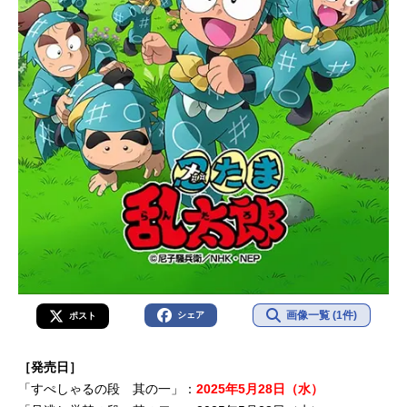
画像一覧 (1件)
シェア
ポスト
［発売日］
「すぺしゃるの段 其の一」：
2025年5月28日（水）