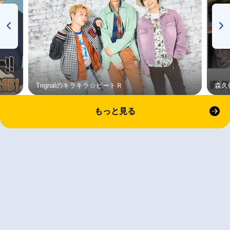
Trignalのキラキラ☆ビートＲ
森久
もっと見る