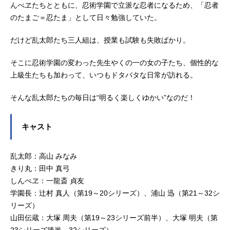
んべヱたちとともに、忍術学園で立派な忍者になるため、「忍者
のたまご＝忍たま」として日々勉強していた。
だけど乱太郎たち三人組は、授業も試験も失敗ばかり。
そこに忍術学園の変わった先生やくの一の女の子たち、個性的な
上級生たちも加わって、いつもドタバタな日常が訪れる。
そんな乱太郎たちの毎日は“明るく楽しくゆかい”なのだ！
キャスト
乱太郎：高山 みなみ
きり丸：田中 真弓
しんべヱ：一龍斎 貞友
学園長：辻村 真人（第19～20シリーズ）、浦山 迅（第21～32シ
リーズ）
山田伝蔵：大塚 周夫（第19～23シリーズ前半）、大塚 明夫（第