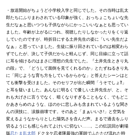
・放送開始がちょうど小学校入学と同じでした。その当時は乱太
郎たちにふりまわされている印象が強く、おっちょこちょいな先
生だなぁと思いつつも子供ながらにかっこいいなぁとも思ってい
ました。年齢が上がるにつれ、視聴したりしなかったりをくり返
していたのですが、時折目にする土井先生の姿に「いい先生だよ
なぁ」と思っていました。生徒に振り回されているのは相変わら
ずでしたが、決して子供だからと軽んじず、同じ目線に立って話
に耳を傾けるのはまさに理想の先生でした。『土井先生ときり丸
の段』で、「どうして面倒を見てくれるのか」とたずねるきり丸
に「同じような育ち方をしているからかな」と答えたシーンはと
ても衝撃を受けました。そのセリフが出た瞬間「うそでしょ⁈」
と耳を疑いました。あんなに明るくて優しい土井先生が、と。そ
れも大げさに言うでなく、暗くなりすぎることもなく、でもどこ
かあきらめのような、ほのかに悲しみも含まれているような関さ
んの演技に、涙腺崩壊です。そのあと「まぁいいさ!」と空気を
変えるようなからりとした陽気さを含んだ声。まるで過去をふり
切るようにも感じられてよけいに切ない……。この伝説回が劇場
版
忍たま乱太郎
ドクタケ忍者隊最強の軍師でふたたび流れた時