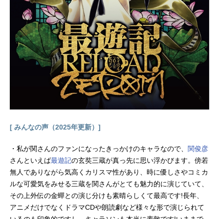
の目玉おやじ）：関俊彦水木：木内
秀信龍賀沙代：種﨑敦美長田時弥：
小林由美子龍賀時貞：白鳥哲龍賀時
磨：飛田展男龍賀孝三：中井和哉龍
賀乙米：沢海陽子龍賀克典：山路和
弘龍賀丙江：皆口裕子長田（龍賀）
庚子：釘宮理恵長田幻治：石田彰あ
る謎の少年：古川登志夫鬼太郎：沢
城みゆきねこ...
[ みんなの声（2025年更新）]
・私が関さんのファンになったきっかけのキャラなので、
関俊彦
さんといえば
最遊記
の玄奘三蔵が真っ先に思い浮かびます。傍若
無人でありながら気高くカリスマ性があり、時に優しさやコミカ
ルな可愛気をみせる三蔵を関さんがとても魅力的に演じていて、
その上外伝の金蟬との演じ分けも素晴らしくて最高です!長年、
アニメだけでなくドラマCDや朗読劇など様々な形で演じられて
いるのも印象的ですし、キャラソンも本当に素敵です!いままで