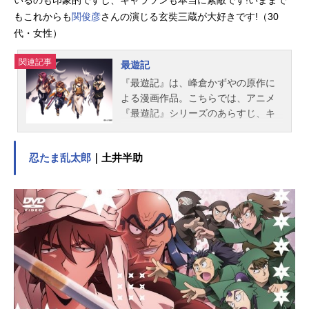
もこれからも
関俊彦
さんの演じる玄奘三蔵が大好きです!（30
代・女性）
関連記事
最遊記
『最遊記』は、峰倉かずやの原作に
よる漫画作品。こちらでは、アニメ
『最遊記』シリーズのあらすじ、キ
ャスト声優、スタッフ、オススメ記
事をご紹介！
忍たま乱太郎
｜土井半助