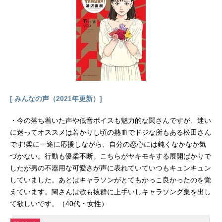
園には、ナゾの天才忍者だった学園
長をはじめ、ユニークな先生や上級
生、ちょっと手ごわい「くの一教
室」の女の子たちや忍犬ヘムヘムな
どがいて、とってもにぎやか!乱太郎
たち三人組は、授業も試験も失敗ば
かり、いつもなぜかロクでもないこ
とになってしまう。りっぱな忍者に
なるには、まだまだとおいみちのり
[ みんなの声（2021年更新）]
だけど、忍たまの毎日は、あかる
く・たのしく・ゆかい、なのだ！作
・今の落ち着いた声や低音ボイスも魅力的な関さんですが、迷い
品名忍たま乱太郎放送形態TVアニメ
に迷ってオススメは若かりし頃の熱血でドジな所もある松田さん
スケジュール1993年4月10日（土）
です!柔に一途に応援しながら、自分の恋心には鈍くなかなか気
～第31シリーズ放送中キャスト乱太
づかない。行動も優柔不断。こちらがヤキモキする展開ばかりで
郎：高山みなみきり丸：田中真弓し
んべヱ：一龍斎貞友大川平次渦正：
したが男の不器用な可愛さが声に表れていていつもキュンキュン
浦山迅山田伝蔵：大塚明夫土井半
していました。あとはキャラソンがとてもかっこ良かったのを覚
助：関俊彦食堂のおばちゃん：巴菁
えています。関さんは歌も抜群に上手いしキャラソング集を出し
子ヘムヘム：島田敏ユキ：國府田マ
て欲しいです。（40代・女性）
リ子トモミ：江森浩子シゲ：むたあ