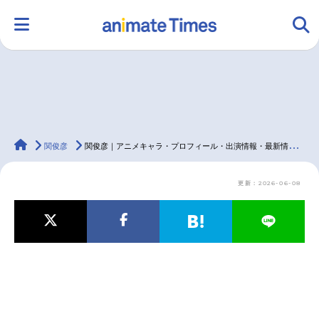
HOME
ランキング
アニメ
声優
animateTimes
ラジオ
みんなの声
グッズ
映画
関俊彦
関俊彦｜アニメキャラ・プロフィール・出演情報・最新情報まとめ
更新：2026-06-08
マンガ・ラノベ
ゲーム・アプリ
音楽
コスプレ
2.5次元
配信・Vtuber
トレンド
無料マンガ
最新記事一覧
アニメ記事一覧
声優記事一覧