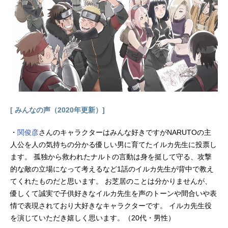
シリーズスケジュール1995年4月7日
（金）～1996年3月29日（金）テレ
ビ朝日系ほか話数全49話キャストヒ
イロ・ユイ：緑川光デュオ・マック
スウェル：関俊彦トロワ・バート
ン：中原茂カトル・ラバーバ・ウィ
ナー：折笠愛張五飛：石野竜三リリ
ーナ・ドーリアン：矢島晶子ゼク
ス・マーキス：子安武人トレーズ・
クシュリナーダ：置鮎龍太郎スタッ
[ みんなの声（2020年更新）]
フ原作：矢立肇 富野由悠季監督：
池田成シリーズ構成：隅沢克之キャ
・
関俊彦
さんのキャラクターはみんな好きですがNARUTOの主
ラクターデザイン：村瀬修功メカニ
人公を人の気持ちの分かる優しい男に育てたイルカ先生に投票し
カルデザイン：大河原邦男 力トキ
ハジメ 石垣純哉衣装デザイン協
ます。 孤独から救われたナルトの言動は身を挺して守る、攻撃
力：出渕裕音楽：大谷幸アニメーシ
的な敵の立場になって考えるなど1話のイルカ先生が背中で教え
ョン制作：サンライズ主題歌OP1：
てくれたものだと思います。 お芝居のことは分かりませんが、
「JUSTCOMMUNICATION」TWO-M
優しくて誠実で子供好きなイルカ先生を声のトーンや間合いや表
IXOP2：「RHYTHMEMOTION」TW
情で表現されており大好きなキャラクターです。 イルカ先生役
O-MIXED：「It'sJustLove」大石ルミ
を演じていただき嬉しく思います。（20代・男性）
公開開始年＆季節1995春アニメ(C)創