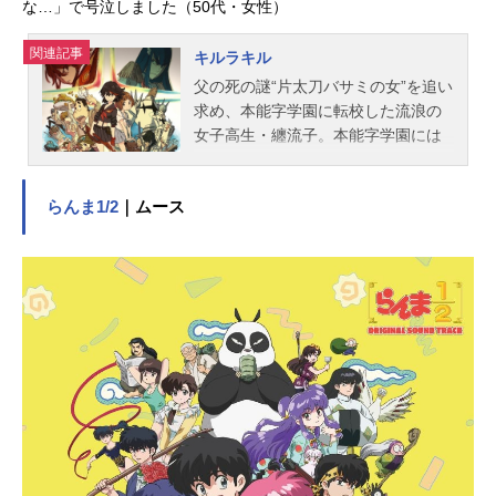
な…」で号泣しました（50代・女性）
関連記事
キルラキル
父の死の謎“片太刀バサミの女”を追い
求め、本能字学園に転校した流浪の
女子高生・纏流子。本能字学園には
着た者に特殊な能力を授ける『極制
服』があり、その力と絶対的な恐怖
らんま1/2
｜ムース
によって生徒会会長・鬼龍院皐月が
学園を支配していた。“片太刀バサ
ミ”を知るという皐月。流子は皐月に
その事を聞き出そうとするが…。そ
の出会いは、偶然か、必然か。学園
に巻き起こる波乱は、やがて全てを
巻きこんでいく！作品名キルラキル
放送形態TVアニメスケジュール2013
年10月3日（木）～2014年3月27日
（木）TBSほか話数全25話キャスト
纏流子（まといりゅうこ）：小清水
亜美鬼龍院皐月（きりゅういんさつ