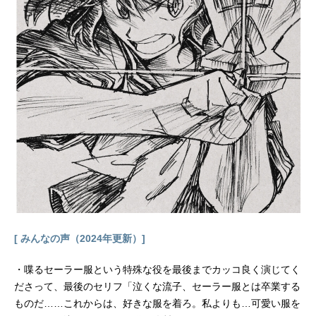
載）監督：伊達勇登シリーズ構成：
隅沢克之キャラクターデザイン：西
尾鉄也 鈴木博文美術：高田茂祝音
楽：六三四プロジェクト 増田俊郎
アニメーション制作：studioぴえろ
（スタジオぴえろ）公開開始年＆季
節2002秋アニメ(C)岸本斉史スコット
／集英社・テレビ東京・ぴえろ『NA
RUTO-ナルト-』公式サイト『NARU
TO-ナルト-』公式Twitter 「NARUTO
-ナルト-」のグッズを探す動画配信情
報【PR】※本ページは動画配信サー
ビスのプロモーションが含まれてい
ます。※詳細や最新の配信情...
[ みんなの声（2024年更新）]
・喋るセーラー服という特殊な役を最後までカッコ良く演じてく
ださって、最後のセリフ「泣くな流子、セーラー服とは卒業する
ものだ……これからは、好きな服を着ろ。私よりも…可愛い服を