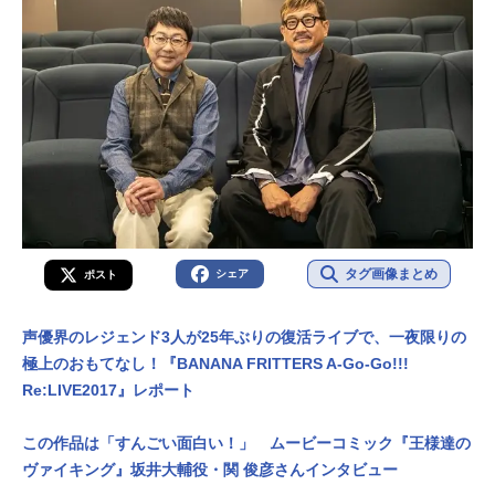
タグ画像まとめ
シェア
ポスト
声優界のレジェンド3人が25年ぶりの復活ライブで、一夜限りの
極上のおもてなし！『BANANA FRITTERS A-Go-Go!!!
Re:LIVE2017』レポート
この作品は「すんごい面白い！」 ムービーコミック『王様達の
ヴァイキング』坂井大輔役・関 俊彦さんインタビュー