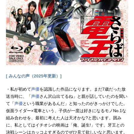
イトをご確認ください。DMMTV月額
550円（税込）で新作アニメから懐か
しの名作まで見放題の「DMMTV」。
マルチデバイス対応で、会員限定の
お得な特典も盛りだくさん。動画を
見る
[ みんなの声（2025年更新）]
・私が初めて
声優
を認識した作品になります。まだ7歳だった放
送当時に、「
声優
さん沢山出てるね」と親が話していたのを聞い
て「
声優
という職業があるんだ」と知ったのがきっかけでした。
仮面ライダー×電車という、子供が一度は好きになるモノNo.1な
組み合わせを、最初に考えた人は天才かな?と思います。因み
に、私としてはイチオシの映画は「俺、誕生!」です。牙王との
決戦シーンはカッコよすぎるのでぜひ見て欲しいなと思います。