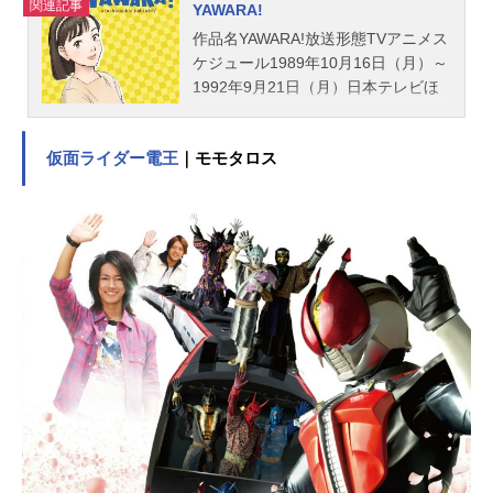
きこ稗田八方斎：飯塚昭三スタッフ
関連記事
YAWARA!
原作：尼子騒兵衛「落第忍者乱太
作品名YAWARA!放送形態TVアニメス
郎」より監督：河内日出夫シリーズ
ケジュール1989年10月16日（月）～
構成：浦...
1992年9月21日（月）日本テレビほ
か話数全124話キャスト猪熊柔：皆口
裕子猪熊滋悟郎：永井一郎松田耕
仮面ライダー電王
｜モモタロス
作：関俊彦本阿弥さやか：鷹森淑乃
風祭進之介：神谷明鴨田：茶風林花
園薫：菅原正志スタッフ原作：浦沢
直樹/スタジオ・ナッツ(小学館・ビッ
グコミックススペシャル刊)シリーズ
構成：井上敏樹音楽：森英治、AXIS
Sキャラクターデザイン：兼森義則監
督：ときたひろこ制作協力：マッド
ハウス公開開始年＆季節1989秋アニ
メ(C)1989浦沢直樹,スタジオナッツ/
小学館動画配信情報【PR】※本ペー
ジは動画配信サービスのプロモーシ
ョンが含まれています。※詳細や最
新の配信情報は配信サービス公式サ