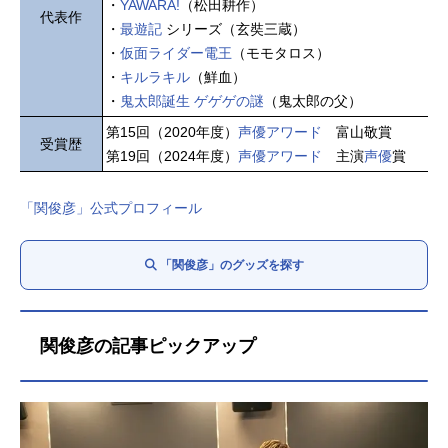
・
YAWARA!
（松田耕作）
代表作
・
最遊記
シリーズ（玄奘三蔵）
・
仮面ライダー電王
（モモタロス）
・
キルラキル
（鮮血）
・
鬼太郎誕生 ゲゲゲの謎
（鬼太郎の父）
第15回（2020年度）
声優アワード
富山敬賞
受賞歴
第19回（2024年度）
声優アワード
主演
声優
賞
「関俊彦」公式プロフィール
「関俊彦」のグッズを探す
関俊彦の記事ピックアップ