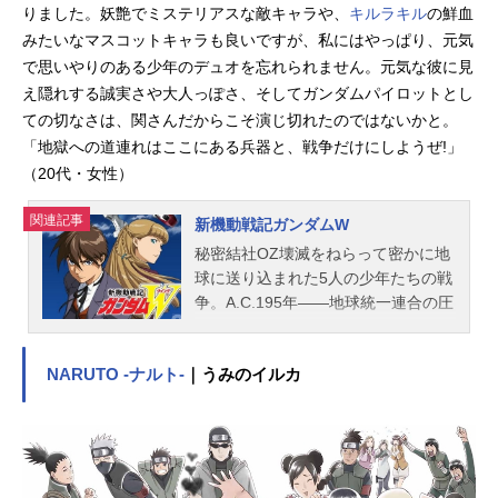
りました。妖艶でミステリアスな敵キャラや、
キルラキル
の鮮血
みたいなマスコットキャラも良いですが、私にはやっぱり、元気
で思いやりのある少年のデュオを忘れられません。元気な彼に見
え隠れする誠実さや大人っぽさ、そしてガンダムパイロットとし
ての切なさは、関さんだからこそ演じ切れたのではないかと。
「地獄への道連れはここにある兵器と、戦争だけにしようぜ!」
（20代・女性）
関連記事
新機動戦記ガンダムW
秘密結社OZ壊滅をねらって密かに地
球に送り込まれた5人の少年たちの戦
争。A.C.195年――地球統一連合の圧
政に苦しむ宇宙コロニーは、5人の少
年と5機のガンダムを地球に送り込
NARUTO -ナルト-
｜うみのイルカ
む。パイロットのひとり、ヒイロは
連合軍高官の娘リリーナに正体を知
られ、彼女を殺そうとするのだ
が…。作品名新機動戦記ガンダムW
放送形態TVアニメシリーズガンダム