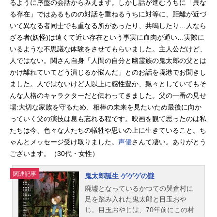
るように序盤の会話からみえます。しかし話が進むうちに「異な
る存在」ではあるものの対話を重ねるうちに対等に、距離が近づ
いて異なる者同士でも重なる所があったり、共鳴したり…人なら
ざる者(妖怪)は遠くて近い存在という事実に血肉が通い…実際に
いるような不思議な体験をさせてもらいました。主人公だけど、
人ではない。関さん自身「人間の自分と幽霊族の鬼太郎の父とは
かけ離れていてどう演じるか悩んだ」とのお話を境港でお聞きし
ました。人ではないけど人以上に感性豊か、飄々としていてもそ
んな人格のキャラクターだと伝わってきました。父の一番の見せ
場:大切な家族を守るため、相棒の未来を見たいため最後に向か
っていく父の演技は息も忘れる程です。映画を観て思ったのは私
たちは今、色々な人たちの犠牲や思いの上に生きていること。ち
ゃんとメッセージ受け取りました。
声優
さんて凄い。ありがとう
ございます。（30代・女性）
関連記事
鬼太郎誕生 ゲゲゲの謎
廃墟となっているかつての哭倉村に
足を踏み入れた鬼太郎と目玉おや
じ。目玉おやじは、70年前にこの村