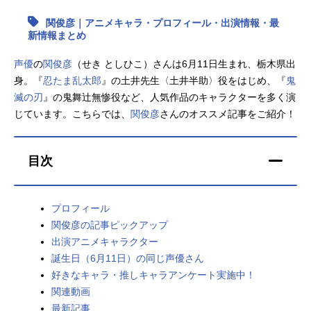
関俊彦｜アニメキャラ・プロフィール・出演情報・最
アニメ映画一覧
実写化映画一覧
新情報まとめ
今期アニメ曜日別一覧
声優
の
関俊彦
（せき としひこ）さんは6月11日生まれ、栃木県出
身。『
忍たま乱太郎
』の土井先生〈土井半助〉役をはじめ、『
鬼
春アニメ
夏アニメ
滅の刃
』の鬼舞辻無惨役など、人気作品のキャラクターを多く演
じています。こちらでは、
秋アニメ
関俊彦
さんのオススメ記事をご紹介！
冬アニメ
男性声優/女性声優一覧
目次
FOLLOW US
プロフィール
関俊彦の記事ピックアップ
出演アニメキャラクター
誕生日（6月11日）の同じ声優さん
好きなキャラ・推しキャラアンケート実施中！
関連動画
最新記事