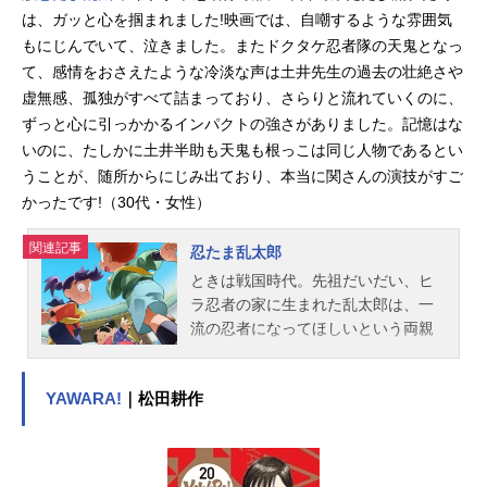
は、ガッと心を掴まれました!映画では、自嘲するような雰囲気
もにじんでいて、泣きました。またドクタケ忍者隊の天鬼となっ
て、感情をおさえたような冷淡な声は土井先生の過去の壮絶さや
虚無感、孤独がすべて詰まっており、さらりと流れていくのに、
ずっと心に引っかかるインパクトの強さがありました。記憶はな
いのに、たしかに土井半助も天鬼も根っこは同じ人物であるとい
うことが、随所からにじみ出ており、本当に関さんの演技がすご
かったです!（30代・女性）
関連記事
忍たま乱太郎
ときは戦国時代。先祖だいだい、ヒ
ラ忍者の家に生まれた乱太郎は、一
流の忍者になってほしいという両親
のきたいをむねに、忍術学園に入
学。そこには堺の豪商のむすこ・し
YAWARA!
｜松田耕作
んべヱや、いくさで親をなくしなが
らもたくましく生きるきり丸がい
た。忍術学園のせいとは忍者のたま
ご、「忍たま」とよばれる。忍術学