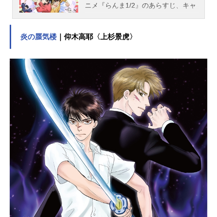
ニメ『らんま1/2』のあらすじ、キャ
スト声優、スタッフ、オススメ記事
をご紹介！
炎の蜃気楼
｜仰木高耶〈上杉景虎〉