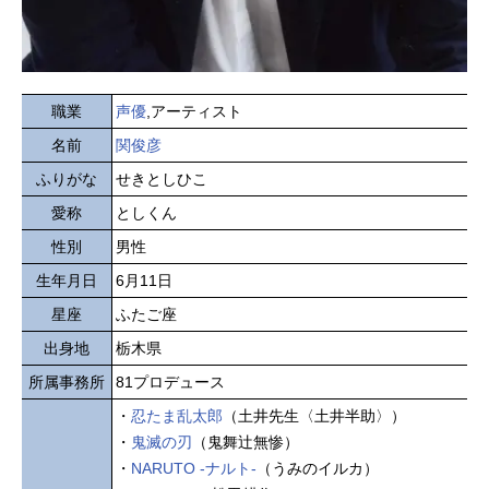
職業
声優
,アーティスト
名前
関俊彦
ふりがな
せきとしひこ
愛称
としくん
性別
男性
生年月日
6月11日
星座
ふたご座
出身地
栃木県
所属事務所
81プロデュース
・
忍たま乱太郎
（土井先生〈土井半助〉）
・
鬼滅の刃
（鬼舞辻無惨）
・
NARUTO -ナルト-
（うみのイルカ）