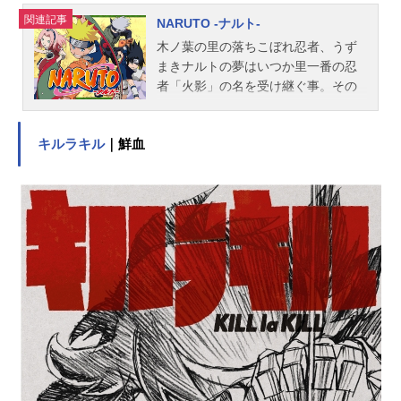
通・サンライズ『新機動戦記ガンダ
関連記事
NARUTO -ナルト-
ムW』公式サイト&...
木ノ葉の里の落ちこぼれ忍者、うず
まきナルトの夢はいつか里一番の忍
者「火影」の名を受け継ぐ事。その
身に封印された尾獣「九尾の妖狐」
ゆえに孤独な過去を背負ったナルト
キルラキル
｜鮮血
だが、サスケとサクラという仲間を
得、上忍カカシ率いる第七班の一員
として任務をスタートさせた!!作品名
NARUTO-ナルト-放送形態TVアニメ
スケジュール2002年10月3日（木）
～2007年2月8日（木）テレビ東京系
話数全220話キャストうずまきナル
ト：竹内順子うちはサスケ：杉山紀
彰春野サクラ：中村千絵はたけカカ
シ：井上和彦うみのイルカ：関俊彦
木ノ葉丸：大谷育江三代目火影・猿
飛：柴田秀勝スタッフ原作：岸本斉
史（集英社「週刊少年ジャンプ」連