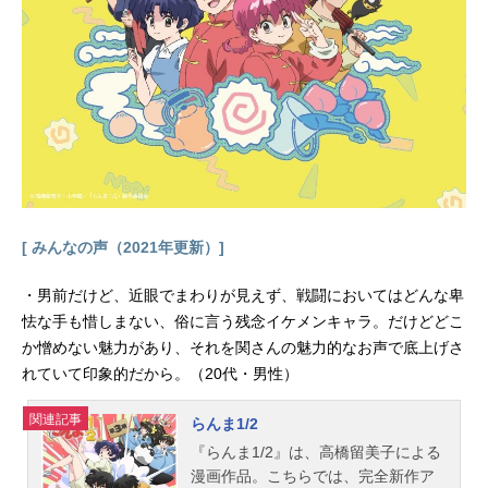
き）：柚木涼香満艦飾マコ（まんか
んしょくまこ）：洲崎綾美木杉愛九
郎（みきすぎあいくろう）：三木眞
一郎猿投山渦（さなげやまうず）：
檜山修之犬牟田宝火（いぬむたほう
か）：吉野裕行蟇郡苛（がまごおり
いら）：稲田徹蛇崩乃音（じゃくず
れののん）：新谷真弓鮮血（せんけ
つ）：関俊彦スタッフ原作：TRIGG
ER 中島かずき監督：今石洋之シリ
ーズ構成・脚本：中島かずきキャラ
[ みんなの声（2021年更新）]
クターデザイン・総作画監督：すし
お副監督：雨宮哲アートディレクタ
・男前だけど、近眼でまわりが見えず、戦闘においてはどんな卑
ー：コヤマシゲトセットデザイン：
怯な手も惜しまない、俗に言う残念イケメンキャラ。だけどどこ
吉成曜クリエイティブオフィサ
か憎めない魅力があり、それを関さんの魅力的なお声で底上げさ
ー：...
れていて印象的だから。（20代・男性）
関連記事
らんま1/2
『らんま1/2』は、高橋留美子による
漫画作品。こちらでは、完全新作ア