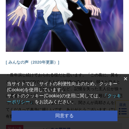
[ みんなの声（2020年更新）]
・長年演じ続けておられる役だと思います。「この夜に、翼を」
×
というドラマCDでは、主人公の悲痛や魂の叫び、弱さと強さと
当サイトでは、サイトの利便性向上のため、クッキー
したたかさ、そしてあどけなさなど、記憶を失った主人公が徐々
(Cookie)を使用しています。
サイトのクッキー(Cookie)の使用に関しては、
「クッキ
に過去の記憶を思い出し、それに翻弄されるとても難しい（と思
ーポリシー」
をお読みください。
っています）役をされたなと思います。関さんが高耶さんを演じ
目次
てくださって本当に嬉しいです。ありがとうございます（**）。
同意する
有難うございます。（40代・女性）
関連記事