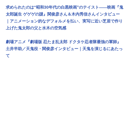
求められたのは“昭和30年代の白黒映画”のテイスト――映画『鬼
太郎誕生 ゲゲゲの謎』関俊彦さん＆木内秀信さんインタビュー
｜アニメーション的なデフォルメを払い、実写に近い芝居で作り
上げた鬼太郎の父と水木の空気感
劇場アニメ『劇場版 忍たま乱太郎 ドクタケ忍者隊最強の軍師』
土井半助／天鬼役・関俊彦インタビュー｜天鬼を演じるにあたっ
て