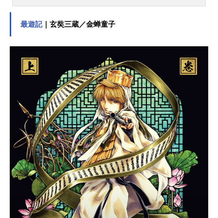
で起こった出来事を想い出してい
た。あの男との出会い、そして二人
最遊記
｜玄奘三蔵／金蝉童子
が立ち向かった運命について…昭和3
1年―日本の政財界を裏で牛耳る龍賀
一族によって支配されていた哭倉
村。血液銀行に勤める水木は当主・
時貞の死の弔いを建前に野心と密命
を背負い、また鬼太郎の父は妻を探
すために、それぞれ村へと足を踏み
入れた。龍賀一族では、時貞の跡継
ぎについて醜い争いが始まってい
た。そんな中、村の神社にて一族の
一人が惨殺される。それは恐ろしい
怪奇の連鎖の本当の始まりだった。
鬼太郎の父たちの出会いと運命、圧
倒的絶望の中で二人が見たものはー
作品名鬼太郎誕生ゲゲゲの謎放送形
態劇場版アニメシリーズゲゲゲの鬼
太郎スケジュール2023年11月17日
（金）真生版：2024年10月4日
（金）キャスト鬼太郎の父（かつて