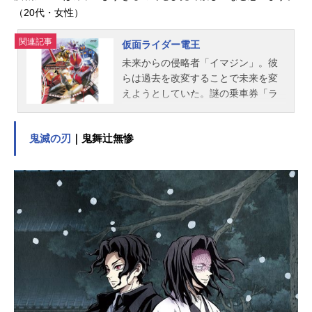
（20代・女性）
関連記事
仮面ライダー電王
未来からの侵略者「イマジン」。彼
らは過去を改変することで未来を変
えようとしていた。謎の乗車券「ラ
イダーパス」を拾った”運がとてつも
なく悪い”青年・野上良太郎は、時を
鬼滅の刃
｜鬼舞辻無惨
越える列車「デンライナー」と遭遇
し、イマジンのモモタロスに憑依さ
れてしまう。だが良太郎は、自分に
憑りついたイマジンの制御や、仮面
ライダー電王への変身が可能な存在
「特異点」であった。良太郎はモモ
タロスをはじめとする味方のイマジ
ンたちと協力しながら、時の運行を
守る戦士・電王として戦いを繰り広
げる。作品名仮面ライダー電王放送
形態特撮シリーズ仮面ライダースケ
ジュール2007年1月28日（日）～200