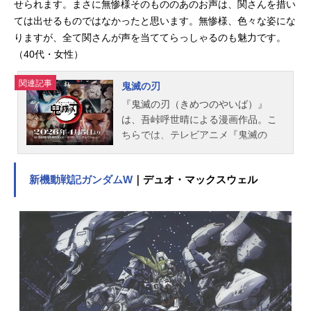
せられます。まさに無惨様そのもののあのお声は、関さんを措い
ては出せるものではなかったと思います。無惨様、色々な姿にな
りますが、全て関さんが声を当ててらっしゃるのも魅力です。
（40代・女性）
関連記事
鬼滅の刃
『鬼滅の刃（きめつのやいば）』
は、吾峠呼世晴による漫画作品。こ
ちらでは、テレビアニメ『鬼滅の
刃』のあらすじ、キャスト声優、登
場人物、スタッフ、関連商品、オス
新機動戦記ガンダムW
｜デュオ・マックスウェル
スメ記事をご紹介します。『鬼滅の
刃』各作品の詳細についてはこちら