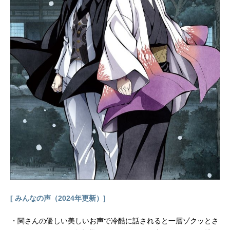
8年1月20日（日）テレビ朝日系にて
話数全49話キャスト野上良太郎／仮
面ライダー電王：佐藤健ハナ：白鳥
百合子桜井侑斗／仮面ライダーゼロ
ノス：中村優一ナオミ：秋山莉奈オ
ーナー：石丸謙二郎野上愛理：松本
若菜モモタロス：関俊彦（声）ウラ
タロス：遊佐浩二（声）キンタロ
ス：てらそままさき（声）リュウタ
ロス：鈴村健一（声）デネブ：大塚
芳忠（声）スタッフ原作：石ノ森章
太郎脚本：小林靖子ほか監督：田﨑
竜太ほか受賞歴第2回（2007年度）
声優アワードシナジー賞(C)石森プ
ロ・東映『仮面ライダー電王』公...
[ みんなの声（2024年更新）]
・関さんの優しい美しいお声で冷酷に話されると一層ゾクッとさ