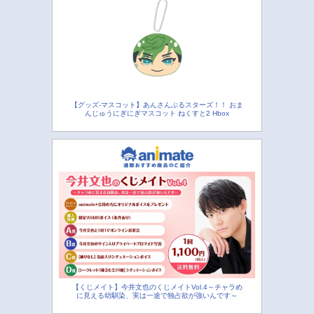
【グッズ-マスコット】あんさんぶるスターズ！！ おま
んじゅうにぎにぎマスコット ねくすと2 Hbox
【くじメイト】今井文也のくじメイトVol.4～チャラめ
に見える幼馴染、実は一途で独占欲が強いんです～