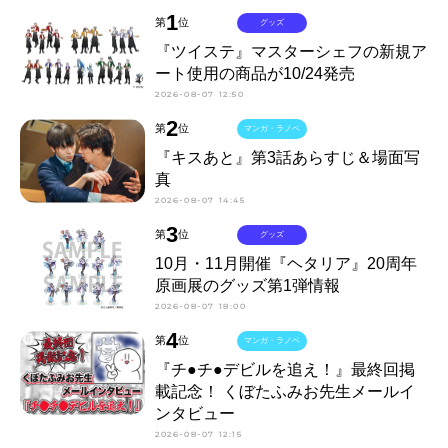
1
第
位
グッズ
『ツイステ』マスターシェフの新規ア
ート使用の商品が10/24発売
2026-08-07 12:50
2
第
位
マンガ・ラノベ
『キスあと』第3話あらすじ＆場面写
真
2026-08-07 14:45
3
第
位
グッズ
10月・11月開催『ヘタリア』20周年
原画展のグッズ第1弾情報
2026-08-07 18:00
4
第
位
マンガ・ラノベ
『チ●チ●デビルを追え！』最終回掲
載記念！ くぼたふみお先生メールイ
ンタビュー
2026-08-07 12:15