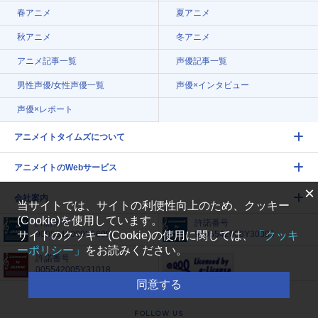
春アニメ
夏アニメ
秋アニメ
冬アニメ
アニメ記事一覧
声優記事一覧
男性声優/女性声優一覧
声優×インタビュー
声優×レポート
アニメイトタイムズについて
アニメイトのWebサービス
×
会社案内
当サイトでは、サイトの利便性向上のため、クッキー
(Cookie)を使用しています。
許諾番号
許諾番号
9005542009Y56084
9005542008Y30005
サイトのクッキー(Cookie)の使用に関しては、
「クッキ
ーポリシー」
をお読みください。
許諾番号
005542005Y31018
同意する
FOLLOW US