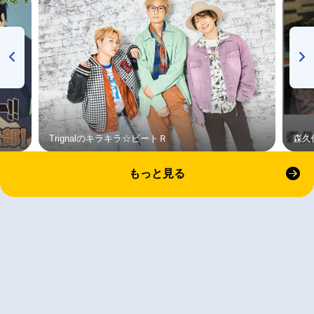
Trignalのキラキラ☆ビートＲ
森久
もっと見る