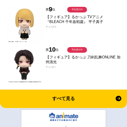
9
第
位
予約受付中
【フィギュア】るかっぷ TVアニメ
『BLEACH 千年血戦篇』 平子真子
￥4,020
10
第
位
予約受付中
【フィギュア】るかっぷ 刀剣乱舞ONLINE 加
州清光
￥4,301
すべて見る