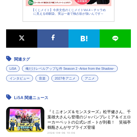
【くじメイト】今井文也のくじメイトVol.4～チャラめ
に見える幼馴染、実は一途で独占欲が強いんです～
関連タグ
LiSA
俺だけレベルアップな件 Season 2 -Arise from the Shadow-
インタビュー
音楽
2027冬アニメ
アニメ
LiSA 関連ニュース
『ミニオンズ＆モンスターズ』松平健さん、千
葉雄大さんら登壇のジャパンプレミア＆イエロ
ーカーペットの公式レポ－トが到着！ 笑福亭
鶴瓶さんがサプライズ登場
2026-08-06 10:06