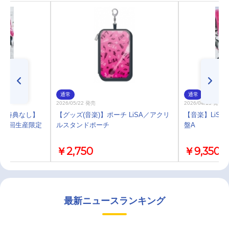
通常
通常
2026/05/22 発売
2026/04/15 発売
)・特典なし】
【グッズ(音楽)】ポーチ LiSA／アクリ
【音楽】LiSA/
UP 初回生産限定
ルスタンドポーチ
盤A
￥2,750
￥9,350
最新ニュースランキング