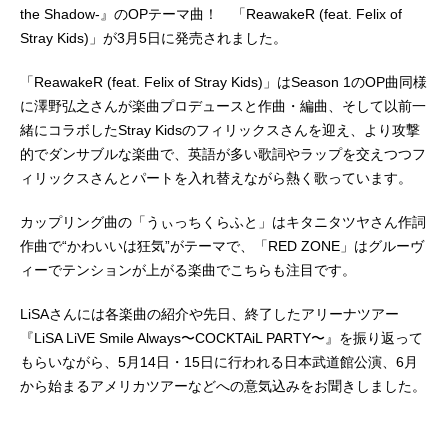
the Shadow-』のOPテーマ曲！ 「ReawakeR (feat. Felix of
Stray Kids)」が3月5日に発売されました。
「ReawakeR (feat. Felix of Stray Kids)」はSeason 1のOP曲同様
に澤野弘之さんが楽曲プロデュースと作曲・編曲、そして以前一
緒にコラボしたStray Kidsのフィリックスさんを迎え、より攻撃
的でダンサブルな楽曲で、英語が多い歌詞やラップを交えつつフ
ィリックスさんとパートを入れ替えながら熱く歌っています。
カップリング曲の「うぃっちくらふと」はキタニタツヤさん作詞
作曲で“かわいいは狂気”がテーマで、「RED ZONE」はグルーヴ
ィーでテンションが上がる楽曲でこちらも注目です。
LiSAさんには各楽曲の紹介や先日、終了したアリーナツアー
『LiSA LiVE Smile Always〜COCKTAiL PARTY〜』を振り返って
もらいながら、5月14日・15日に行われる日本武道館公演、6月
から始まるアメリカツアーなどへの意気込みをお聞きしました。