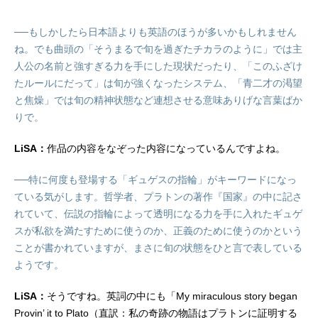
──もしかしたら日本語よりも英語のほうが多いかもしれません
ね。でも曲頭の「そうまるで旬を過ぎたチカラのように」では主
人公の名前と強すぎる力を手にした現状だったり、「このふざけ
たルールにだって」は旬が強くなったシステム、「青二才の渇望
と焦燥」では旬の精神状態など連想させる意味ありげな言葉ばか
りで。
LiSA：
作品の内容をなぞった内容になっているんですよね。
──特に何度も登場する「ギュゲスの指輪」がキーワードになっ
ている気がします。哲学者、プラトンの著作『国家』の中に記さ
れていて、伝説の指輪によって透明になる力を手に入れたギュゲ
スが私欲を満たすために使うのか、正義のために使うのかという
ことが書かれていますが、まさに旬の状態をひと言で表している
ようです。
LiSA：
そうですね。英詞の中にも「My miraculous story began
Provin’ it to Plato（直訳：私の奇跡の物語はプラトンに証明する