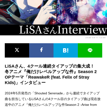
アニメ映画一覧
実写化映画一覧
今期アニメ曜日別一覧
春アニメ
夏アニメ
2025-03-11 12:00
秋アニメ
冬アニメ
男性声優/女性声優一覧
FOLLOW US
LiSAさん、4クール連続タイアップの集大成！
冬アニメ『俺だけレベルアップな件』Season 2
OPテーマ「ReawakeR (feat. Felix of Stray
Kids)」インタビュー
2024年5月発売の「Shouted Serenade」から連続でタイアップ
曲を担当しているLiSAさんの4クール目のタイアップ曲は現在放
送中のアニメ『俺だけレベルアップな件Season 2 -Arise from