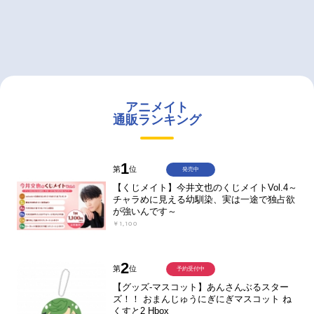
アニメイト
通販ランキング
1
第
位
発売中
【くじメイト】今井文也のくじメイトVol.4～
チャラめに見える幼馴染、実は一途で独占欲
が強いんです～
￥1,100
2
第
位
予約受付中
【グッズ-マスコット】あんさんぶるスター
ズ！！ おまんじゅうにぎにぎマスコット ね
くすと2 Hbox