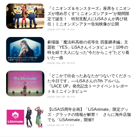
『ミニオンズ＆モンスターズ』座席をミニオン
ズが埋め尽くす“ミニオンズシアター”が期間限
定で誕生！ 特別支配人にLiSAさんが再び就
任｜ミニオンズシアター告知映像が公開
2026-07-03 14:20
劇場版「魔法科高校の劣等生 四葉継承編」主
題歌「YES」LiSAさんインタビュー｜10年の
時を経て大人になった“今だからこそ”たどり着
いた一曲
2026-06-29 19:00
「どこかで出会ったあなたがつないでくださっ
た今日です」──LiSAさんの7th アルバム
『LACE UP』発売記念トークイベントレポー
ト＆ミニインタビュー
2026-06-05 18:00
【LiSA15周年企画】「LiSAnimate」限定グッ
ズ・グラッテの情報が解禁！ さらに海外店舗
でも「LiSAnimate」開催!!
2026-05-21 17:00