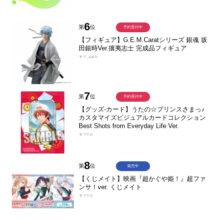
6
第
位
予約受付中
【フィギュア】G.E.M.Caratシリーズ 銀魂 坂
田銀時Ver.攘夷志士 完成品フィギュア
￥7,480
7
第
位
予約受付中
【グッズ-カード】うたの☆プリンスさまっ♪
カスタマイズビジュアルカードコレクション
Best Shots from Everyday Life Ver.
￥770
8
第
位
発売中
【くじメイト】映画『超かぐや姫！』超ファ
ンサ！ver. くじメイト
￥770