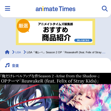
HOME
ランキング
アニメ
声優
ラジオ
みんなの声
グッズ
映画
animateTimes
LiSA
LiSA『俺レベ』Season 2 OP「ReawakeR (feat. Felix of Stray Kids)」インタビュー｜Felixとのコラボが生む化学反応
音楽
マンガ・ラノベ
ゲーム・アプリ
音楽
コスプレ
2.5次元
配信・Vtuber
トレンド
無料マンガ
最新記事一覧
アニメ記事一覧
声優記事一覧