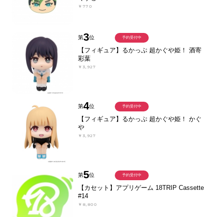
￥770
3
第
位
予約受付中
【フィギュア】るかっぷ 超かぐや姫！ 酒寄
彩葉
￥3,927
4
第
位
予約受付中
【フィギュア】るかっぷ 超かぐや姫！ かぐ
や
￥3,927
5
第
位
予約受付中
【カセット】アプリゲーム 18TRIP Cassette
#14
￥8,800