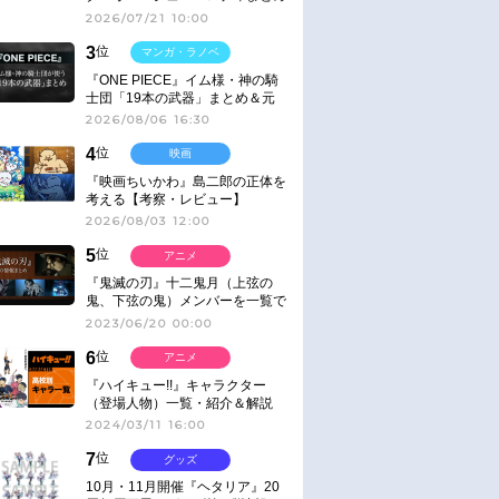
2026/07/21 10:00
3
位
マンガ・ラノベ
『ONE PIECE』イム様・神の騎
士団「19本の武器」まとめ＆元
ネタ
2026/08/06 16:30
4
位
映画
『映画ちいかわ』島二郎の正体を
考える【考察・レビュー】
2026/08/03 12:00
5
位
アニメ
『鬼滅の刃』十二鬼月（上弦の
鬼、下弦の鬼）メンバーを一覧で
紹介＆解説（登場鬼の情報まと
2023/06/20 00:00
め）
6
位
アニメ
『ハイキュー!!』キャラクター
（登場人物）一覧・紹介＆解説
2024/03/11 16:00
7
位
グッズ
10月・11月開催『ヘタリア』20