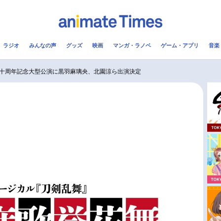
ラジオ
みんなの声
グッズ
映画
マンガ・ラノベ
ゲーム・アプリ
音楽
メ
声優
ラジオ
み
十周年記念大型公演に黒羽麻璃央、北園涼ら出演決定
コスプレ
2.5次元
配信
アニメ映画一覧
今期アニメ曜日別一覧
実写化映画一覧
春アニメ
男性声優/女性声優一覧
夏アニメ
FOLLOW US