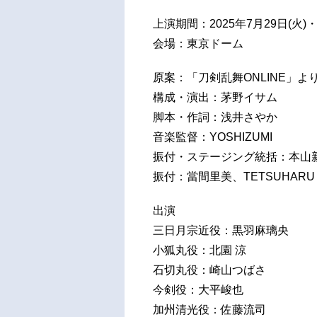
上演期間：2025年7月29日(火)・
会場：東京ドーム
原案：「刀剣乱舞ONLINE」より (D
構成・演出：茅野イサム
脚本・作詞：浅井さやか
音楽監督：YOSHIZUMI
振付・ステージング統括：本山
振付：當間里美、TETSUHARU
出演
三日月宗近役：黒羽麻璃央
小狐丸役：北園 涼
石切丸役：崎山つばさ
今剣役：大平峻也
加州清光役：佐藤流司