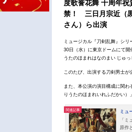
度歌誉花舞 十周年
禁！ 三日月宗近（
さん）ら出演
ミュージカル『刀剣乱舞』シリー
30日（水）に東京ドームにて開
うたのほまれはなのまい じゅ
このたび、出演する刀剣男士が
また、本公演の演目構成に関わ
りうたのほまれいれふだかい）」
関連記事
ミュ
「ミ
原作