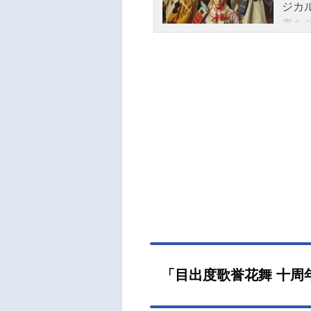
ジカ
事をご
ちら
ニメ
「目出度歌誉花舞 十周