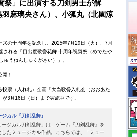
祝賀祭」に出演する刀剣男士が解
黒羽麻璃央さん）、小狐丸（北園涼
ズの十周年を記念し、2025年7月29日（火）、7月
催される「目出度歌誉花舞 十周年祝賀祭（めでたや
っしゅうねんしゅくがさい）」。
公開！
る投票（入れ札）企画「大当歌誉入札会（おおあた
が3月16日（日）まで実施中です。
ージカル『刀剣乱舞』
ュージカル刀剣乱舞」は、ゲーム『刀剣乱舞』を
としたミュージカル作品。こちらでは、「ミュー