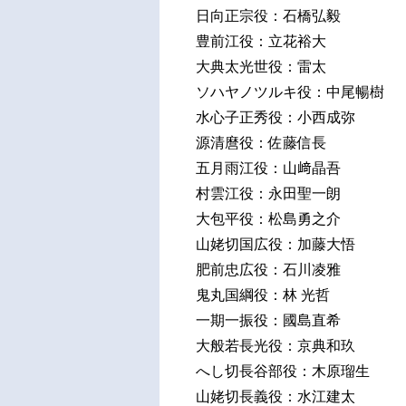
日向正宗役：石橋弘毅
豊前江役：立花裕大
大典太光世役：雷太
ソハヤノツルキ役：中尾暢樹
水心子正秀役：小西成弥
源清麿役：佐藤信長
五月雨江役：山﨑晶吾
村雲江役：永田聖一朗
大包平役：松島勇之介
山姥切国広役：加藤大悟
肥前忠広役：石川凌雅
鬼丸国綱役：林 光哲
一期一振役：國島直希
大般若長光役：京典和玖
へし切長谷部役：木原瑠生
山姥切長義役：水江建太