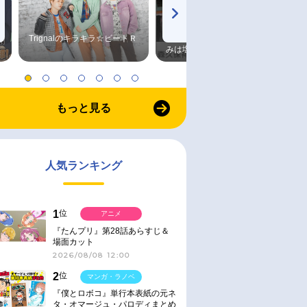
Trignalのキラキラ☆ビートＲ
森久保祥太郎×浪川大輔 つま
みは塩だけ
もっと見る
人気ランキング
1
位
アニメ
『たんプリ』第28話あらすじ＆
場面カット
2026/08/08 12:00
2
位
マンガ・ラノベ
『僕とロボコ』単行本表紙の元ネ
タ・オマージュ・パロディまとめ