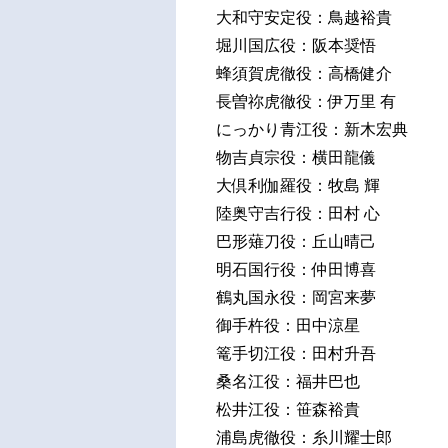
大和守安定役：鳥越裕貴
堀川国広役：阪本奨悟
蜂須賀虎徹役：高橋健介
長曽祢虎徹役：伊万里 有
にっかり青江役：新木宏典
物吉貞宗役：横田龍儀
大倶利伽羅役：牧島 輝
陸奥守吉行役：田村 心
巴形薙刀役：丘山晴己
明石国行役：仲田博喜
鶴丸国永役：岡宮来夢
御手杵役：田中涼星
篭手切江役：田村升吾
桑名江役：福井巴也
松井江役：笹森裕貴
浦島虎徹役：糸川耀士郎