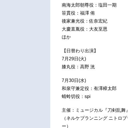
南海太郎朝尊役：塩田一期
笹貫役：福澤 侑
後家兼光役：佐奈宏紀
大慶直胤役：大友至恩
ほか
【日替わり出演】
7月29日(火)
膝丸役：高野 洸
7月30日(水)
和泉守兼定役：有澤樟太郎
蜻蛉切役：spi
主催：ミュージカル『刀剣乱舞
（ネルケプランニング ニトロプラ
ー）