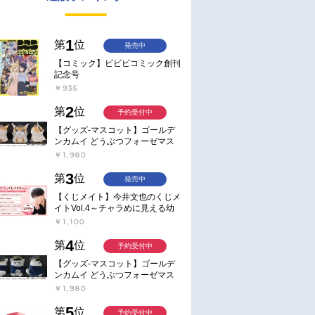
1
第
位
発売中
【コミック】ビビビコミック創刊
記念号
￥935
2
第
位
予約受付中
【グッズ-マスコット】ゴールデ
ンカムイ どうぶつフォーゼマス
コット 4.尾形百之助【再販】
￥1,980
3
第
位
発売中
【くじメイト】今井文也のくじメ
イトVol.4～チャラめに見える幼
馴染、実は一途で独占欲が強いん
￥1,100
です～
4
第
位
予約受付中
【グッズ-マスコット】ゴールデ
ンカムイ どうぶつフォーゼマス
コット 5.月島軍曹【再販】
￥1,980
5
第
位
予約受付中