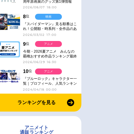
周年原画展のグッズ第1弾情報
2026/08/07 18:00
8
位
映画
『スパイダーマン』見る順番はこ
れ！公開順・時系列・全作品のあ
らすじをまとめました
2026/03/02 17:00
9
位
アニメ
今期・2026夏アニメ みんなの
覇権おすすめ作品ランキング最終
結果発表！
2026/06/29 16:30
10
位
アニメ
『ブルーロック』キャラクター一
覧｜プロフィール、人気ランキン
グ、キャラソン、診断など気にな
2024/04/18 00:00
る情報まとめ
ランキングを見る
アニメイト
通販ランキング