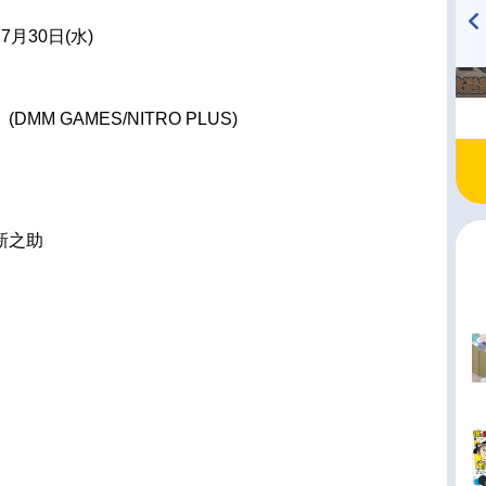
7月30日(水)
TVアニメ『戦隊大失格』
ハイキュー!! 烏野高校放送部!
radio 大直会 2nd season
MM GAMES/NITRO PLUS)
新之助