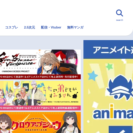
search
コスプレ
2.5次元
配信・Vtuber
無料マンガ
んなの声
グッズ
映画
・Vtuber
トレンド
無料マンガ
秋アニメ
冬アニメ