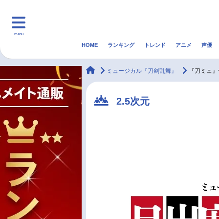
menu
HOME
ランキング
トレンド
アニメ
声優
HOME
ランキング
アニ
animateTimes
ミュージカル『刀剣乱舞』
『刀ミュ』
マンガ・ラノベ
ゲーム・アプリ
音楽
2.5次元
最新記事一覧
アニメ記事一覧
声優記事一覧