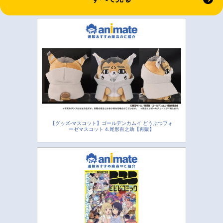
【グッズ-マスコット】ゴールデンカムイ どうぶつフォ
ーゼマスコット 4.尾形百之助【再販】