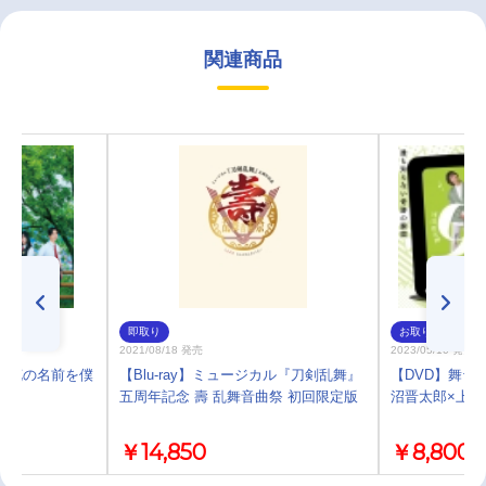
関連商品
即取り
お取り寄せ
2021/08/18 発売
2023/05/10 発売
見た花の名前を僕
【Blu-ray】ミュージカル『刀剣乱舞』
【DVD】舞台 AD
五周年記念 壽 乱舞音曲祭 初回限定版
沼晋太郎×上村
￥14,850
￥8,800