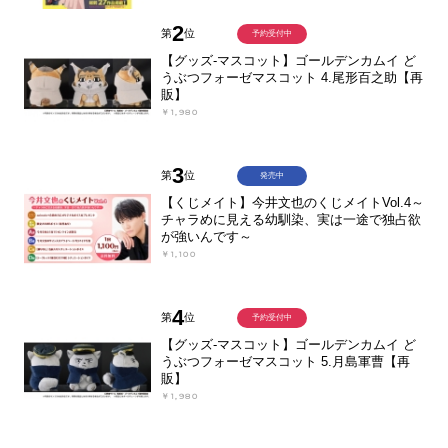
2
第
位
予約受付中
【グッズ-マスコット】ゴールデンカムイ ど
うぶつフォーゼマスコット 4.尾形百之助【再
販】
￥1,980
3
第
位
発売中
【くじメイト】今井文也のくじメイトVol.4～
チャラめに見える幼馴染、実は一途で独占欲
が強いんです～
￥1,100
4
第
位
予約受付中
【グッズ-マスコット】ゴールデンカムイ ど
うぶつフォーゼマスコット 5.月島軍曹【再
販】
￥1,980