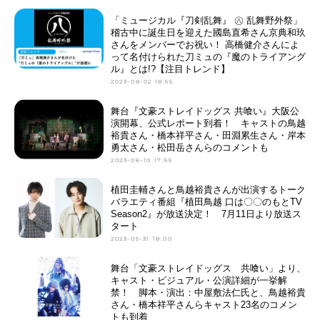
「ミュージカル『刀剣乱舞』 ㊇ 乱舞野外祭」
稽古中に誕生日を迎えた國島直希さん京典和玖
さんをメンバーでお祝い！ 高橋健介さんによ
って名付けられた刀ミュの『魔のトライアング
ル』とは!?【注目トレンド】
2023-08-02 18:55
舞台『文豪ストレイドッグス 共喰い』大阪公
演開幕、公式レポート到着！ キャストの鳥越
裕貴さん・橋本祥平さん・田淵累生さん・岸本
勇太さん・松田岳さんらのコメントも
2023-06-10 17:55
植田圭輔さんと鳥越裕貴さんが出演するトーク
バラエティ番組『植田鳥越 口は〇〇のもとTV
Season2』が放送決定！ 7月11日より放送ス
タート
2023-05-31 18:00
舞台「文豪ストレイドッグス 共喰い」より、
キャスト・ビジュアル・公演詳細が一挙解
禁！ 脚本・演出：中屋敷法仁氏と、鳥越裕貴
さん・橋本祥平さんらキャスト23名のコメン
トも到着