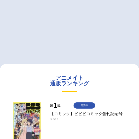
アニメイト
通販ランキング
1
第
位
発売中
【コミック】ビビビコミック創刊記念号
￥935