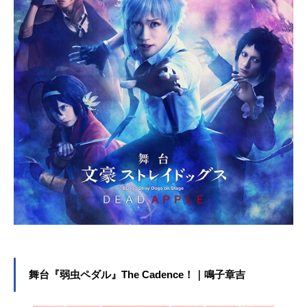
舞台『弱虫ペダル』The Cadence！｜鳴子章吉