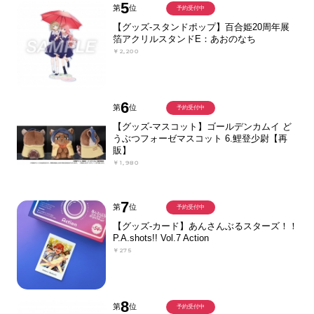
5
第
位
予約受付中
【グッズ-スタンドポップ】百合姫20周年展
箔アクリルスタンドE：あおのなち
￥2,200
6
第
位
予約受付中
【グッズ-マスコット】ゴールデンカムイ ど
うぶつフォーゼマスコット 6.鯉登少尉【再
販】
￥1,980
7
第
位
予約受付中
【グッズ-カード】あんさんぶるスターズ！！
P.A.shots!! Vol.7 Action
￥275
8
第
位
予約受付中