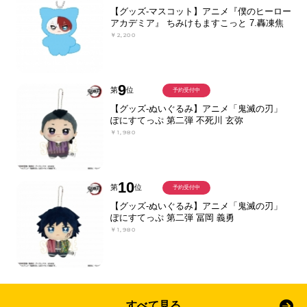
【グッズ-マスコット】アニメ『僕のヒーロー
アカデミア』 ちみけもますこっと 7.轟凍焦
￥2,200
9
第
位
予約受付中
【グッズ-ぬいぐるみ】アニメ「鬼滅の刃」
ぽにすてっぷ 第二弾 不死川 玄弥
￥1,980
10
第
位
予約受付中
【グッズ-ぬいぐるみ】アニメ「鬼滅の刃」
ぽにすてっぷ 第二弾 冨岡 義勇
￥1,980
すべて見る