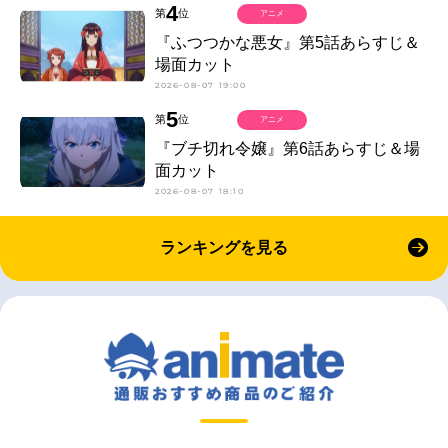
4
第
位
アニメ
『ふつつかな悪女』第5話あらすじ＆
場面カット
2026-08-07 19:00
5
第
位
アニメ
『ブチ切れ令嬢』第6話あらすじ＆場
面カット
2026-08-07 18:10
ランキングを見る