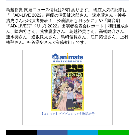
鳥越裕貴 関連ニュース情報は26件あります。 現在人気の記事は
「『AD-LIVE 2022』声優の津田健次郎さん・速水奨さん・神谷
浩史さんら出演者発表！ 公演詳細も明らかに」や「舞台劇
『AD-LIVE(アドリブ) 2022』出演者発表会レポート｜和田雅成さ
ん、陳内将さん、荒牧慶彦さん、鳥越裕貴さん、高橋健介さん、
速水奨さん、逢坂良太さん、島﨑信長さん、江口拓也さん、上村
祐翔さん、神谷浩史さんが初参戦!!」です。
【コミック】ビビビコミック創刊記念号