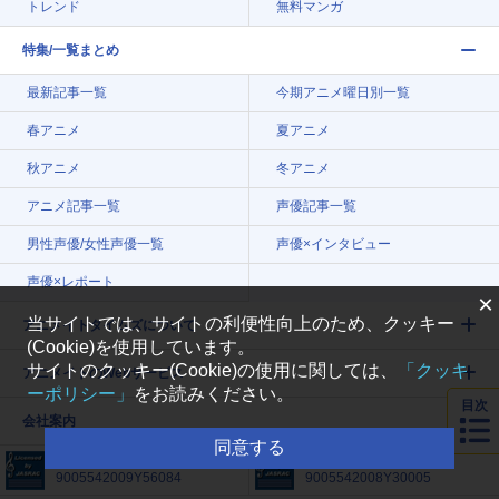
トレンド
無料マンガ
特集/一覧まとめ
最新記事一覧
今期アニメ曜日別一覧
春アニメ
夏アニメ
秋アニメ
冬アニメ
アニメ記事一覧
声優記事一覧
男性声優/女性声優一覧
声優×インタビュー
声優×レポート
×
当サイトでは、サイトの利便性向上のため、クッキー
アニメイトタイムズについて
(Cookie)を使用しています。
サイトのクッキー(Cookie)の使用に関しては、
「クッキ
アニメイトのWebサービス
ーポリシー」
をお読みください。
目次
会社案内
同意する
許諾番号
許諾番号
9005542009Y56084
9005542008Y30005