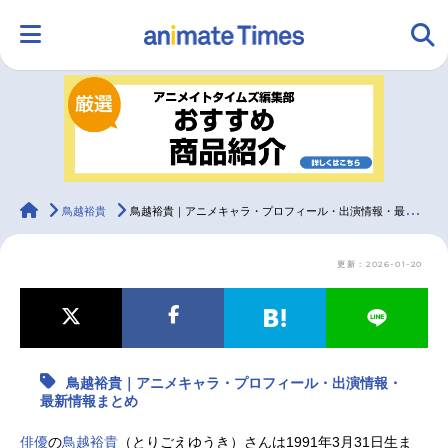
HOME
ランキング
アニメ
声優
ラジオ
みんなの声
グッズ
映画
animateTimes
鳥越裕貴
鳥越裕貴｜アニメキャラ・プロフィール・出演情報・最新情報まとめ
更新：2026-01-20
マンガ・ラノベ
ゲーム・アプリ
音楽
コスプレ
2.5次元
配信・Vtuber
トレンド
無料マンガ
鳥越裕貴｜アニメキャラ・プロフィール・出演情報・
最新記事一覧
最新情報まとめ
アニメ記事一覧
声優記事一覧
俳優
の
鳥越裕貴
（とりごえゆうき）さんは1991年3月31日生ま