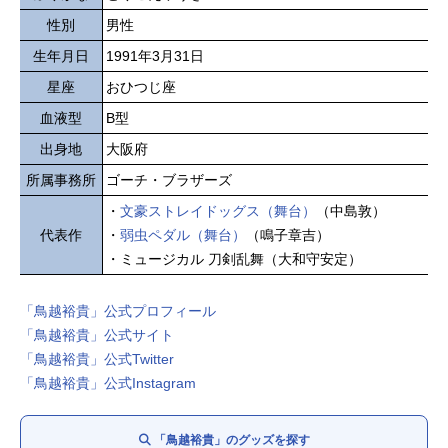
性別
男性
生年月日
1991年3月31日
星座
おひつじ座
血液型
B型
出身地
大阪府
所属事務所
ゴーチ・ブラザーズ
・
文豪ストレイドッグス（舞台）
（中島敦）
代表作
・
弱虫ペダル（舞台）
（鳴子章吉）
・ミュージカル 刀剣乱舞（大和守安定）
「鳥越裕貴」公式プロフィール
「鳥越裕貴」公式サイト
「鳥越裕貴」公式Twitter
「鳥越裕貴」公式Instagram
「鳥越裕貴」のグッズを探す