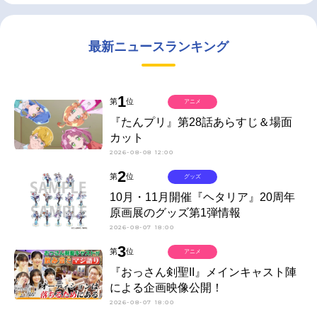
最新ニュースランキング
1
第
位
アニメ
『たんプリ』第28話あらすじ＆場面
カット
2026-08-08 12:00
2
第
位
グッズ
10月・11月開催『ヘタリア』20周年
原画展のグッズ第1弾情報
2026-08-07 18:00
3
第
位
アニメ
『おっさん剣聖II』メインキャスト陣
による企画映像公開！
2026-08-07 18:00