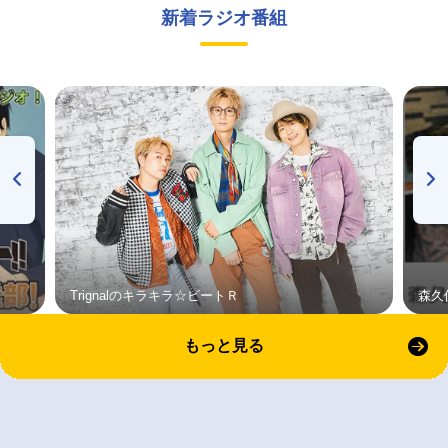
新着ラジオ番組
Trignalのキラキラ☆ビートＲ
森久
もっと見る