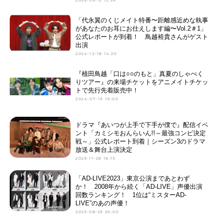
2025-03-12 12:35
「代永翼のくじメイト特番〜距離感近めな執事
があなたのお耳にお仕えします編〜Vol.2＃1」
公式レポートが到着！ 鳥越裕貴さんがゲスト
出演
2024-12-18 14:20
『植田鳥越「口は○○のもと」真夏のしゃべく
りツアー』の来場チケットをアニメイトチケッ
トで先行先着販売中！
2024-07-13 19:00
ドラマ『あいつが上手で下手が僕で』配信イベ
ント「カミシモおんらいん!!～最強コンビ決定
戦～」公式レポート到着｜シーズン3のドラマ
放送＆舞台上演決定
2023-11-28 16:15
「AD-LIVE2023」東京公演まであとわず
か！ 2008年から続く「AD-LIVE」声優出演
回数ランキング！ 1位は“ミスターAD-
LIVE”のあの声優！
2023-08-23 20:00