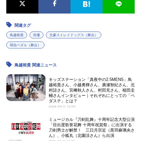
関連タグ
鳥越裕貴
俳優
文豪ストレイドッグス（舞台）
弱虫ペダル（舞台）
鳥越裕貴 関連ニュース
キッズステーション「真夜中の2.5MENS」鳥
越裕貴さん、小越勇輝さん、廣瀬智紀さん、北
村諒さん、宮﨑秋人さん、村田充さん、植田圭
輔さんインタビュー｜それぞれにとっての「ペ
ダステ」とは？
2026-03-11 12:00
ミュージカル『刀剣乱舞』十周年記念大型公演
「目出度歌誉花舞 十周年祝賀祭」に出演する
刀剣男士が解禁！ 三日月宗近（黒羽麻璃央さ
ん）、小狐丸（北園涼さん）ら出演