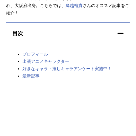
れ、大阪府出身。こちらでは、
鳥越裕貴
さんのオススメ記事をご
アニメ映画一覧
実写化映画一覧
紹介！
今期アニメ曜日別一覧
目次
春アニメ
夏アニメ
秋アニメ
冬アニメ
プロフィール
出演アニメキャラクター
男性声優/女性声優一覧
好きなキャラ・推しキャラアンケート実施中！
最新記事
FOLLOW US