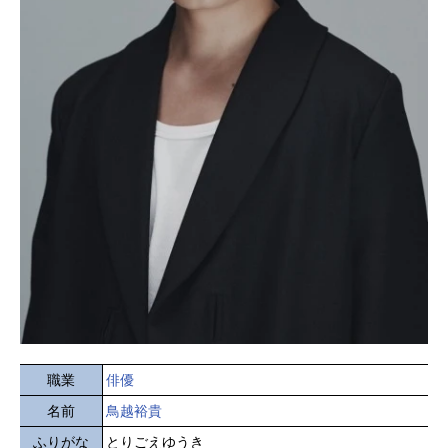
職業
俳優
名前
鳥越裕貴
ふりがな
とりごえゆうき