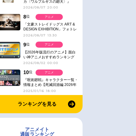
カ〈ワルプルギスの廻天〉』
IMAX同時公開決定
2026/08/07 20:00
8
位
アニメ
「文豪ストレイドッグス ART &
DESIGN EXHIBITION」フォトレ
ポート
2026/08/07 13:30
9
位
アニメ
【2026年版流行のアニメ】面白
い神アニメおすすめランキング
【名作・話題作】｜ジャンル別人
2026/08/02 00:00
気作品をピックアップ
10
位
アニメ
『呪術廻戦』キャラクター一覧・
情報まとめ【死滅回游編 2026年
1月放送】
2025/01/16 18:00
ランキングを見る
アニメイト
通販ランキング