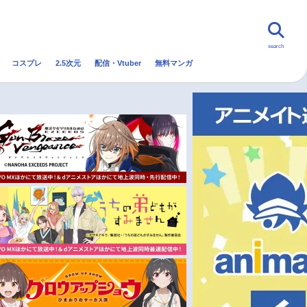
search
コスプレ
2.5次元
配信・Vtuber
無料マンガ
んなの声
グッズ
映画
・Vtuber
トレンド
無料マンガ
秋アニメ
冬アニメ