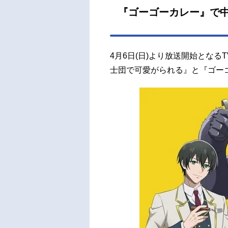
ヴィ
『ゴーゴーカレー』で
一郎
原作
れた
4月6日(日)より放送開始とな
C/
本：雨
士団で可愛がられる』と『ゴー