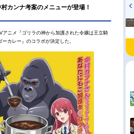
クトル・ヴォルク：田所陽向レオハルト：梅原裕
中村カンナ考案のメニューが登場！
カリッサ：山本希望アレーネ：守屋亨香スタッフ
TVアニメ『戦隊大失格』
ハイキュー!! 烏野高校放送部!
：シロヒ漫画：神栖みか「ゴリラの神から加護さ
radio 大直会 2nd season
令嬢は王立騎士団で可愛がられる」（FLOSCOMI
るTVアニメ『ゴリラの神から加護された令嬢は王立騎
KADOKAWA刊）監督：追崎史敏シリーズ構成・脚
宮ひとみキャラクターデ...
ゴーカレー』のコラボが決定した。