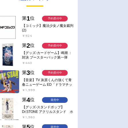
1
第
位
予約受付中
【コミック】魔法少女ノ魔女裁判
(2)
￥924
2
第
位
予約受付中
【グッズ-カードゲーム】鳴潮 ：
対決 ブースターパック第一弾
【ポイント2倍】
￥440
3
第
位
予約受付中
【音楽】TV 灰原くんの強くて青
春ニューゲーム ED「ドラマチッ
ク逃避行」収録シングル AIM
￥1,999
STAR/愛美【通常盤】
4
第
位
発売中
【グッズ-スタンドポップ】
Dr.STONE アクリルスタンド ホ
ワイマンといっしょver. スタン
￥1,980
リー・スナイダー
5
第
位
発売中