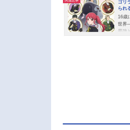
関連記事
ゴリ
られ
16
世界
最強
平穏
を求
る。
校に
望な
て―
品名
愛が
日（日
か話
ナル
ン：
ト・