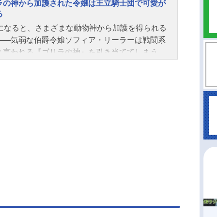
ラの神から加護された令嬢は王立騎士団で可愛が
る
歳になると、さまざまな動物神から加護を得られる
――気弱な伯爵令嬢ソフィア・リーラーは戦闘系
と言われる『ゴリラの神』を引き当ててしまう。
な学生生活を送りたいと悩む一方、その希少な力
められ、王立騎士団から従騎士のスカウトを受け
圧倒的な力を隠しきれず一目置かれる中、同じ学
通う年上の従騎士ルイ・スカーレルをはじめ、有
若手騎士たちはソフィアをやさしく見守ってくれ
―ゴリラの力から予想外の胸キュンラブコメ！作
ゴリラの神から加護された令嬢は王立騎士団で可
られる放送形態TVアニメスケジュール2025年4月6
）～2025年6月22日（日）AT-X・TOKYOMXほ
数全12話キャストソフィア・リーラー：中村カン
イ・スカーレル：大塚剛央アイザック・シーア
川島零士エディ・フェレス：永塚拓馬アーシェン
アードラー：仲村宗悟シン・クヴァレ：土岐隼一