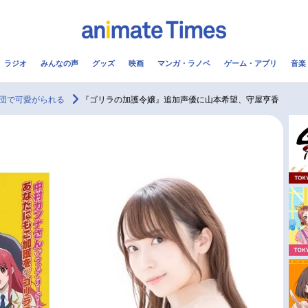
ラジオ
みんなの声
グッズ
映画
マンガ・ラノベ
ゲーム・アプリ
音楽
メ
声優
ラジオ
み
団で可愛がられる
『ゴリラの加護令嬢』追加声優に山本希望、守屋亨香
コスプレ
2.5次元
配信
アニメ映画一覧
今期アニメ曜日別一覧
実写化映画一覧
春アニメ
男性声優/女性声優一覧
夏アニメ
FOLLOW US