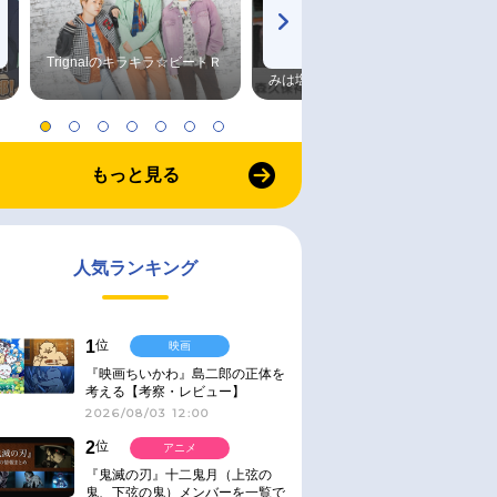
Trignalのキラキラ☆ビートＲ
森久保祥太郎×浪川大輔 つま
みは塩だけ
もっと見る
人気ランキング
1
位
映画
『映画ちいかわ』島二郎の正体を
考える【考察・レビュー】
2026/08/03 12:00
2
位
アニメ
『鬼滅の刃』十二鬼月（上弦の
鬼、下弦の鬼）メンバーを一覧で