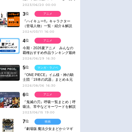
紹介＆解説（登場鬼の情報まと
2023/06/20 00:00
め）
3
位
アニメ
『ハイキュー!!』キャラクター
（登場人物）一覧・紹介＆解説
2024/03/11 16:00
4
位
アニメ
今期・2026夏アニメ みんなの
覇権おすすめ作品ランキング最終
結果発表！
2026/06/29 16:30
5
位
マンガ・ラノベ
『ONE PIECE』イム様・神の騎
士団「19本の武器」まとめ＆元
ネタ
2026/08/06 16:30
6
位
アニメ
『鬼滅の刃』呼吸一覧まとめ｜呼
吸法、常中などキーワードを解説
2023/06/15 19:00
7
位
映画
『劇場版 魔法少女まどか☆マギ