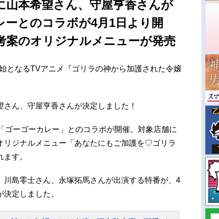
に山本希望さん、守屋亨香さんが
レーとのコラボが4月1日より開
考案のオリジナルメニューが発売
送開始となるTVアニメ『ゴリラの神から加護された令嬢
。
望さん、守屋亨香さんが決定しました！
と「ゴーゴーカレー」とのコラボが開催。対象店舗に
オリジナルメニュー「あなたにもご加護を♡ゴリラ
れます。
、川島零士さん、永塚拓馬さんが出演する特番が、4
が決定しました。