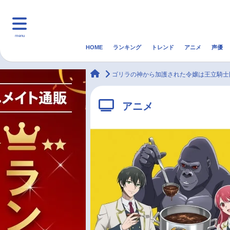
menu
HOME
ランキング
トレンド
アニメ
声優
HOME
ランキング
アニ
animateTimes
ゴリラの神から加護された令嬢は王立騎士
マンガ・ラノベ
ゲーム・アプリ
音楽
アニメ
最新記事一覧
アニメ記事一覧
声優記事一覧