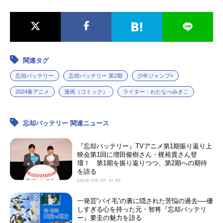
関連タグ
忘却バッテリー
忘却バッテリー 第2期
少年ジャンプ+
2024春アニメ
漫画（コミック）
ライター・わたなべみきこ
忘却バッテリー 関連ニュース
『忘却バッテリー』TVアニメ第1期振り返り上
映会第1回に増田俊樹さん・梶裕貴さん登
壇！ 第1期を振り返りつつ、第2期への期待
を語る
2026-08-07 21:35
一発芸“パイ毛”の裏に隠された苦悩の過去──優
しすぎる心を持った元・智将『忘却バッテリ
ー』要圭の魅力を語る