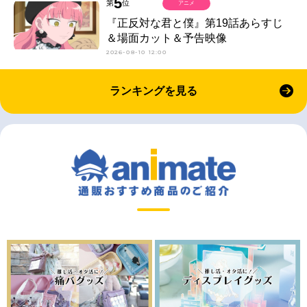
5
第
位
アニメ
『正反対な君と僕』第19話あらすじ
＆場面カット＆予告映像
2026-08-10 12:00
ランキングを見る