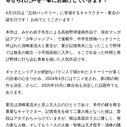
寄せられた声を一挙にお届けしていきます！
4月15日は『忘却バッテリー』に登場するキャラクター・要圭の
誕生日です！ おめでとうございます！
本作は、みかわ絵子先生による高校野球漫画作品で、現在マンガ
誌アプリ「少年ジャンプ＋」で連載中。中学生怪物バッテリーと
呼ばれた清峰葉流火と要圭が、要が記憶喪失になったことで野球
では無名の都立・小手指高校に入学し、そこで出会った仲間と再
び野球に打ち込む青春を描いた人気作品です。
ギャグとシリアスが絶妙なバランスで描かれたストーリーが多く
の読者の心をつかみ、2024年4月にはアニメ化され、第2期の制
作も決定。さらに、2025年10月に舞台化も決定した話題作でも
あります。
要圭は清峰葉流火と並ぶ主人公のひとりであり、本作の鍵を握る
重要なキャラクター。記憶喪失を経て二重人格となった彼は、普
段はアホでおちゃらけていますが、根は真面目で人に優しく、努
力家な人物。そしてもう一人の人格・智将は天才投手・清峰の隣