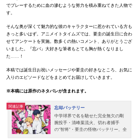
でプレーするために血の滲むような努力を積み重ねてきた人物で
す。
そんな奥が深くて魅力的な彼のキャラクターに惹かれている方も
きっと多いはず。アニメイトタイムズでは、要圭の誕生日に合わ
せてアンケートを実施。数多くの熱いコメント、ありがとうござ
いました。『忘バ』大好きな筆者もとても胸が熱くなりまし
た……！
本稿では誕生日お祝いメッセージや要圭の好きなところ、お気に
入りのエピソードなどをまとめてお届けしていきます。
※本稿には原作のネタバレが含まれます。
関連記事
忘却バッテリー
中学球界で名を馳せた完全無欠の剛
腕投手・清峰葉流火、切れ者捕手
の“智将”・要圭の怪物バッテリー。全
国の強豪校からスカウトを受けてい