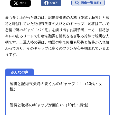
画像一覧 (6件)
シェア
ポスト
最も多く上がった魅力は、記憶喪失後の人格（愛称：恥将）と智
将と呼ばれていた記憶喪失前の人格とのギャップ。恥将はアホで
怠惰で謎のギャグ「パイ毛」を繰り出すお調子者。一方、智将は
キレのあるリードで打者を翻弄し勝利をもぎ取る冷静で聡明な人
柄です。二重人格の要は、物語の中で何度も恥将と智将が入れ替
わっており、そのギャップに多くのファンが心を掴まれているよ
うです。
みんなの声
智将と記憶喪失時の要くんのギャップ！！（10代・女
性）
智将と恥将のギャップが面白い（10代・男性)