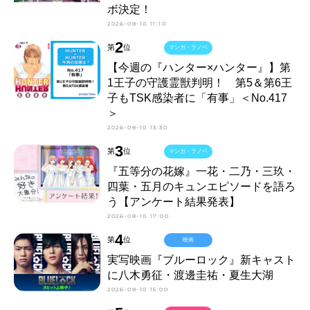
ボ決定！
2026-08-10 11:10
2
第
位
マンガ・ラノベ
【今週の『ハンター×ハンター』】第
1王子の守護霊獣判明！ 第5＆第6王
子もTSK感染者に「有事」＜No.417
＞
2026-08-10 13:30
3
第
位
マンガ・ラノベ
『五等分の花嫁』一花・二乃・三玖・
四葉・五月のキュンエピソードを語ろ
う【アンケート結果発表】
2026-08-10 17:00
4
第
位
映画
実写映画『ブルーロック』新キャスト
に八木勇征・渡邊圭祐・夏生大湖
2026-08-10 15:00