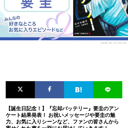
アニメ映画一覧
実写化映画一覧
今期アニメ曜日別一覧
春アニメ
夏アニメ
2025-04-15 00:00
秋アニメ
冬アニメ
男性声優/女性声優一覧
FOLLOW US
【誕生日記念！】『忘却バッテリー』要圭のアン
ケート結果発表！ お祝いメッセージや要圭の魅
力、お気に入りシーンなど、ファンの皆さんから