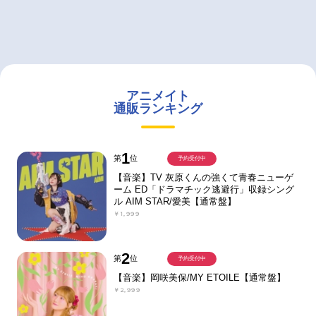
アニメイト
通販ランキング
1
第
位
予約受付中
【音楽】TV 灰原くんの強くて青春ニューゲ
ーム ED「ドラマチック逃避行」収録シング
ル AIM STAR/愛美【通常盤】
￥1,999
2
第
位
予約受付中
【音楽】岡咲美保/MY ETOILE【通常盤】
￥2,999