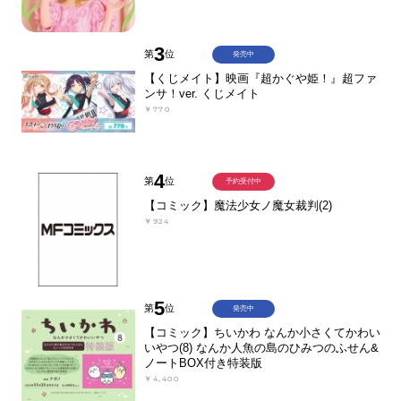
3
第
位
発売中
【くじメイト】映画『超かぐや姫！』超ファ
ンサ！ver. くじメイト
￥770
4
第
位
予約受付中
【コミック】魔法少女ノ魔女裁判(2)
￥924
5
第
位
発売中
【コミック】ちいかわ なんか小さくてかわい
いやつ(8) なんか人魚の島のひみつのふせん&
ノートBOX付き特装版
￥4,400