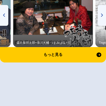
森久保祥太郎×浪川大輔 つまみは塩だけ
Tri
もっと見る