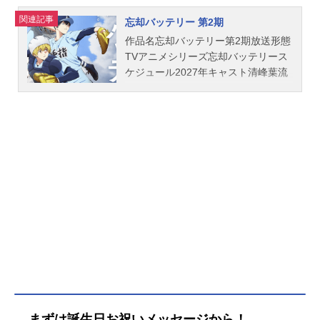
た彼らが進学したのは何故か野球無
関連記事
忘却バッテリー 第2期
名校の東京都立小手指高校だった。
さらに圭は記憶喪失で野球に関する
作品名忘却バッテリー第2期放送形態
知識も失っていた。そしてかつて彼
TVアニメシリーズ忘却バッテリース
らに敗れ散り野球から遠ざかってい
ケジュール2027年キャスト清峰葉流
た天才たちも、偶然同じ高校に入学
火：増田俊樹要圭：宮野真守藤堂
しており…。巡り合い、再び動き出
葵：阿座上洋平千早瞬平：島﨑信長
す彼らの高校野球ストーリーがいま
山田太郎：梶裕貴土屋和季：山谷祥
始まる―！作品名忘却バッテリー放
生国都英一郎：大塚剛央巻田広伸：
送形態TVアニメスケジュール2024年
石井マーク桐島秋斗：河西健吾スタ
4月9日（火）〜2024年7月2日（火）
ッフ未発表(C)みかわ絵子／集英社・
テレビ東京系・AT-Xにて話数全12話
KADOKAWA・MAPPA『忘却バッテ
キャスト清峰葉流火：増田俊樹要
リー』公式サイト『忘却バッテリ
圭：宮野真守藤堂葵：阿座上洋平千
ー』公式X（Twitter） 「忘却バッテ
早瞬平：島﨑信長山田太郎：梶裕貴
リー第2期」のグッズを探す
土屋和季：山谷祥生国都英一郎：大
塚剛央巻田広伸：石井マーク桐島秋
斗：河西健吾スタッフ原作：みかわ
絵子（集英社「少年ジャンプ+」連
載）試合制作：高嶋栄充監督：中園
まずは誕生日お祝いメッセージから！