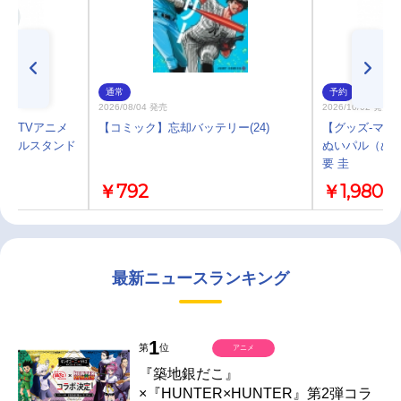
通常
予約
2026/08/04 発売
2026/10/02 発売
プ】TVアニメ
【コミック】忘却バッテリー(24)
【グッズ-マス
クリルスタンド
ぬいパル（ぬ
要 圭
￥792
￥1,980
最新ニュースランキング
1
第
位
アニメ
『築地銀だこ』
×『HUNTER×HUNTER』第2弾コラ