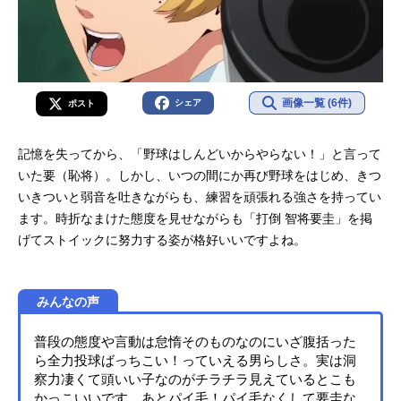
画像一覧 (6件)
シェア
ポスト
記憶を失ってから、「野球はしんどいからやらない！」と言って
いた要（恥将）。しかし、いつの間にか再び野球をはじめ、きつ
いきついと弱音を吐きながらも、練習を頑張れる強さを持ってい
ます。時折なまけた態度を見せながらも「打倒 智将要圭」を掲
げてストイックに努力する姿が格好いいですよね。
みんなの声
普段の態度や言動は怠惰そのものなのにいざ腹括った
ら全力投球ばっちこい！っていえる男らしさ。実は洞
察力凄くて頭いい子なのがチラチラ見えているとこも
かっこいいです。あとパイ毛！パイ毛なくして要圭な