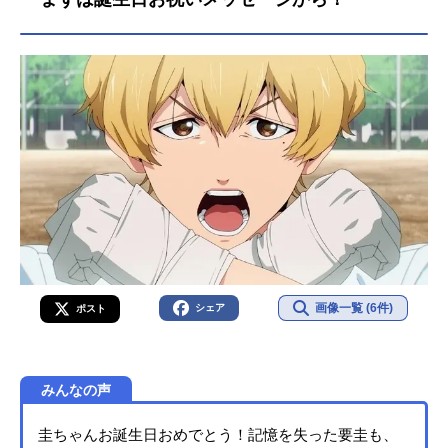
真登シリーズ構成：横手美智子副監
督：飯田剛士キャラクターデザイ
ン：長谷川ひとみアクション作画監
督：立中順平 徳丸昌大美術監督：
船隠雄貴色彩設計：中野尚美撮影監
督：川下裕樹３D監督：小川耕平編
集：吉武将人音楽：菊谷知樹 山崎
寛子音響監督：名倉靖音響効果：長
谷川...
画像一覧 (6件)
シェア
ポスト
みんなの声
圭ちゃんお誕生日おめでとう！記憶を失った要圭も、