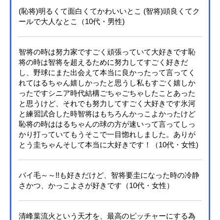
(恥将)明るくて面白くてかわいいとこ (智将)頭良くてク
ールで大人なとこ（10代・男性)
智将の時は努力家ですごく頑張っていて大好きです恥
将の時は智将を超えるために努力してすごく好きだ
し、野球にまた出会えて本当に良かったって言ってく
れてはるちゃん嬉しかったと思うし私もすごく嬉しか
ったですシニア時代結構ごちゃごちゃしたことあった
と思うけど、それでも努力してすごく大好きです氷河
と練習試合した時智将はもちろんかっこよかったけど
恥将の時ははるちゃんの球の方が速いって言ってしっ
かり打っていてもうそこで一目惚れしました。ありが
とう圭ちゃんそして本当に大好きです！（10代・女性)
パイ毛～～!!も好きだけど、智将要圭になった時の冷静
さかつ、かっこよさが好きです（10代・女性）
清峰葉流火という天才を、最高のピッチャーにする為