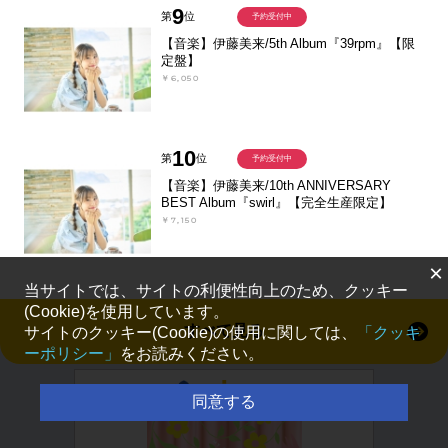
9
第
位
予約受付中
【音楽】伊藤美来/5th Album『39rpm』【限
定盤】
￥6,050
10
第
位
予約受付中
【音楽】伊藤美来/10th ANNIVERSARY
BEST Album『swirl』【完全生産限定】
￥7,150
×
当サイトでは、サイトの利便性向上のため、クッキー
(Cookie)を使用しています。
すべて見る
サイトのクッキー(Cookie)の使用に関しては、
「クッキ
ーポリシー」
をお読みください。
同意する