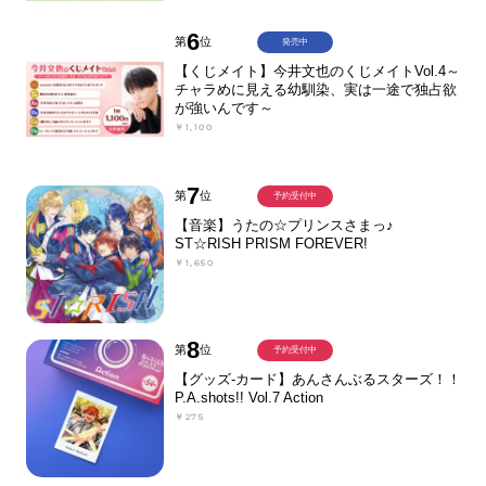
6
第
位
発売中
【くじメイト】今井文也のくじメイトVol.4～
チャラめに見える幼馴染、実は一途で独占欲
が強いんです～
￥1,100
7
第
位
予約受付中
【音楽】うたの☆プリンスさまっ♪
ST☆RISH PRISM FOREVER!
￥1,650
8
第
位
予約受付中
【グッズ-カード】あんさんぶるスターズ！！
P.A.shots!! Vol.7 Action
￥275