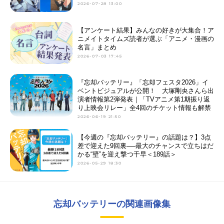
2026-07-28 13:00
【アンケート結果】みんなの好きが大集合！ア
ニメイトタイムズ読者が選ぶ「アニメ・漫画の
名言」まとめ
2026-07-03 17:45
『忘却バッテリー』「忘却フェスタ2026」イ
ベントビジュアルが公開！ 大塚剛央さんら出
演者情報第2弾発表｜「TVアニメ第1期振り返
り上映会リレー」全4回のチケット情報も解禁
2026-06-19 21:50
【今週の『忘却バッテリー』の話題は？】3点
差で迎えた9回裏──最大のチャンスで立ちはだ
かる“壁”を迎え撃つ千早＜189話＞
2026-05-29 18:30
忘却バッテリーの関連画像集