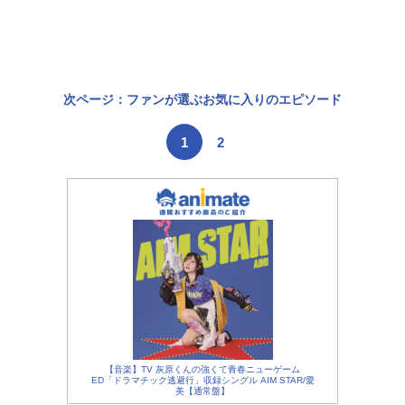
次ページ：ファンが選ぶお気に入りのエピソード
1
2
【音楽】TV 灰原くんの強くて青春ニューゲーム
ED「ドラマチック逃避行」収録シングル AIM STAR/愛
美【通常盤】