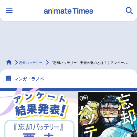
HOME
ランキング
アニメ
声優
animateTimes
ラジオ
みんなの声
グッズ
映画
忘却バッテリー
『忘却バッテリー』要圭の魅力とは？｜アンケート結果発表
マンガ・ラノベ
マンガ・ラノベ
ゲーム・アプリ
音楽
コスプレ
2.5次元
配信・Vtuber
トレンド
無料マンガ
最新記事一覧
アニメ記事一覧
声優記事一覧