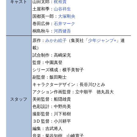
キャスト
山田太郎：
梶裕貴
土屋和季：
山谷祥生
国都英一郎：
大塚剛央
巻田広伸：
石井マーク
桐島秋斗：
河西健吾
原作：
みかわ絵子
（集英社「
少年ジャンプ+
」連
載）
試合制作：高嶋栄充
監督：中園真登
シリーズ構成：横手美智子
副監督：飯田剛士
キャラクターデザイン：長谷川ひとみ
アクション作画監督：立中順平 徳丸昌大
スタッフ
美術監督：船隠雄貴
色彩設計：中野尚美
撮影監督：川下裕樹
３D 監督：小川耕平
編集：吉武将人
音楽：菊谷知樹 山崎寛子