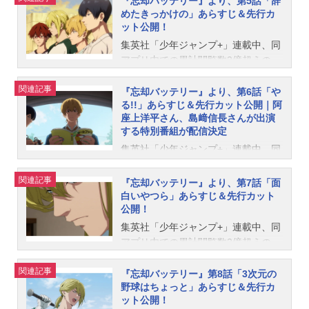
『忘却バッテリー』より、第5話「辞
アニメが、2024年4月9日（火）から
めたきっかけの」あらすじ＆先行カ
深夜24時00分～AT-X：4月12日
分～テレビ大阪4月16日（火）深夜2
招待する。そこで葉流火からベッド
ット公開！
テレビ東京系・AT-Xにて放送中で
（金）20時00分～リピート：毎週火
4時00分～テレビ愛知4月16日（火）
下に隠されたキャッチャーミットを
す。このたび、第4話「容赦しない
曜8時00分／毎週木曜14時00分※放
深夜24時00分～テレビせとうち4月1
見せられる。それぞれが「捨てられ
集英社「少年ジャンプ+」連載中、同
よ」のあらすじ＆先行カットと、第3
送日時は予告なく変更になる場合が
6日（火）深夜24時00分～テレビ北
ないもの」と向き合うことになる
アプリ内での累計閲覧数2億超えの
話にて登場した帝徳高校・国都英一
ございます。『忘却バッテリー』作
海道4月16日（火）深夜24時00分～T
中、名門帝徳高校の練習試合が決ま
『忘却バッテリー』(著・みかわ絵
郎のキャラクター新ビジュアルが公
関連記事
品情報あらすじ中学球界で名を馳せ
VQ九州放送4月16日（火）深夜24時
る――！放送情報テレ東4月23日
子)。同作のTVアニメが、2024年4月
『忘却バッテリー』より、第6話「や
開されました。▲国都英一郎キャラ
る!!」あらすじ＆先行カット公開｜阿
た完全無欠の剛腕投手・清峰葉流
00分～AT-X4月19日（金）20時00分
（火）深夜24時00分～テレビ大阪4
9日（火）深夜24時よりテレ東系列に
座上洋平さん、島﨑信長さんが出演
クター新ビジュアル第4話「容赦しな
火、切れ者捕手の“智将”・要圭の怪物
～リピート：毎週火曜8時00分／毎週
月23日（火）深夜24時00分～テレビ
て放送中です。この度、5月7日
する特別番組が配信決定
いよ」あらすじ葉流火のピッチング
バッテリー。全国の強豪校からスカ
木曜14時00分※放送日時は予告なく
愛知4月23日（火）深夜24時00分～
（火）より放送の第5話「辞めたきっ
は帝徳バッターを寄せ付けず、あっ
集英社「少年ジャンプ+」連載中、同
ウトを受けていた彼らが進学したの
変更になる場合がございます。配信
テレビせとうち4月23日（火）深夜2
かけの」より、あらすじ＆先行カッ
という間に三者連続三振。攻撃でも
アプリ内での累計閲覧数2億超えの
は何故か...
情報PrimeVideoにて4月16日（火）
4時00分～テレビ北海道4月23日
トが公開されました。第5話「辞めた
一番・藤堂が初球ホームランを放
『忘却バッテリー』（著・みかわ絵
関連記事
放送直後より最速配信！さらに、各
（火）深夜24時00分～TVQ九州放送
きっかけの」あらすじ試合後、帝徳
『忘却バッテリー』より、第7話「面
ち、小手指が勢いに乗る。そして、
子）。同作のTVアニメが、2024年4
白いやつら」あらすじ＆先行カット
種配信サービスにて4月17日（水）2
4月23日（火）深夜24時00分～AT-X4
の監督から葉流火・圭・藤堂・千早
公開！
誰もが固唾を呑む中、葉流火と圭と
月よりテレ東系列にて放送中です。
4：30より順次配信スタート。※配信
月26日（金）20時00分～リピート：
がスカウトを受ける。自分のせいで
因縁のある天才バッター国都との対
この度、5月14日（火）放送の第6話
開始日はサービスによって変動する
毎週火曜8時00分／毎週木曜14時00
負けたと気づき、3人を送り出すつも
集英社「少年ジャンプ+」連載中、同
決を迎える！放送情報テレ東：4月30
「やる!!」のあらすじ＆先行カットが
場合がございます。『忘却バッテリ
分※放送日時は予告なく変更になる
りの圭。転校について悩む藤堂と千
アプリ内での累計閲覧数2億超えの
日（火）深夜24時00分テレビ大阪：
公開されました。また、同日午後9時
ー』...
場合がございます。配信情報PrimeVi
早。そして早々に立ち去った葉流
『忘却バッテリー』（著・みかわ絵
4月30日（火）深夜24時00分テレビ
から、「#06放送直前！二遊間コンビ
関連記事
deoにて4月23日（火）放送直後より
火。それぞれの答えは……？放送・
子）。同作のTVアニメが、2024年4
『忘却バッテリー』第8話「3次元の
愛知：4月30日（火）深夜24時00分
LIVE配信」の緊急開催が決定！ 阿
野球はちょっと」あらすじ＆先行カ
最速配信！さらに、各種配信サービ
配信情報■放送情報テレ東：5月7日
月よりテレ東系列にて放送中です。
ット公開！
テレビせとうち：4月30日（火）深夜
座上洋平さん、島﨑信長さんが出演
スにて4月24日（水）24：30より順
（火）深夜24時00分～テレビ大阪：
このたび、5月21日（火）放送の第7