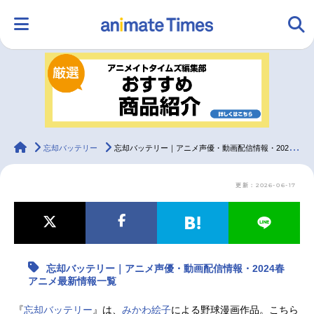
HOME
ランキング
アニメ
声優
ラジオ
みんなの声
グッズ
映画
animateTimes
忘却バッテリー
忘却バッテリー｜アニメ声優・動画配信情報・2024春アニメ最新情報一覧
更新：2026-06-17
マンガ・ラノベ
ゲーム・アプリ
音楽
コスプレ
2.5次元
配信・Vtuber
トレンド
無料マンガ
忘却バッテリー｜アニメ声優・動画配信情報・2024春
最新記事一覧
アニメ最新情報一覧
アニメ記事一覧
声優記事一覧
『
忘却バッテリー
』は、
みかわ絵子
による野球漫画作品。こちら