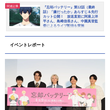
T-X：5月17日（金）20時00分〜リピ
なる場合がございます。配信情報Pri
分〜テレビ北海道：6月4日（火）深
た催眠術を試すことに。効果はなか
「逃げられない」あらすじついに氷
の『忘却バッテリー』（著・みかわ
ー...
関連記事
meVideoにて5月21日（火）放送直後
夜24時00分〜TVQ九州放送：6月4日
ったように見えたが……。放送・配
河高校との練習試合が始まる―!復活
絵子）。同作のTVアニメが、2024年
『忘却バッテリー』第12話（最終
話）「嫌だったか」あらすじ＆先行
より最速配信！さらに、各種配信サ
（火）深夜24時00分〜AT-X：6月7日
信情報■放送情報テレ東6月11日
した智将・要圭の読み通りに試合は
4月よりテレ東系列にて放送中です。
カット公開！ 放送直前に阿座上洋
ービスにて5月22日（水）24：30よ
（金）20時00分〜リピート：毎週火
（火）深夜24時00分～テレビ大阪6
進むものの、時々アホ圭が顔を出
このたび、6月25日（火）放送の第1
平さん、島﨑信長さん、中園真登監
り順次配信スタート。※配信開始日
曜8時00分／毎週木曜14時00分配信
月11日（火）深夜24時00分～テレビ
し、不安に駆られる山田たち。だ
1話「俺は嘘つきだ」のあらすじ＆先
督によるライブ配信を実施
はサービスによって変動する場合が
情報PrimeVideoにて6月4日（火）放
愛知6月11日（火）深夜24時00分～
が、彼らは目撃するのだった、フル
行カットが公開されました。 第11
集英社「少年ジャンプ+」連載中、ま
ございます。『忘...
送直後より最速配信！さらに、各種
テレビせとうち6月11日（火）深夜2
スロットルの“最強バッテリー”を!!放
話「俺は嘘つきだ」あらすじ圭の智
た同アプリ内での累計閲覧数2億超え
配信サービスにて6月5日（水）24:30
4時00分～テレビ北海道6月11日
送情報テレ東：6月18日（火）深夜2
将モードがついに終了?!動揺する小
の『忘却バッテリー』（著・みかわ
イベントレポート
より順次配信スタート。※配信開始
（火）深夜24時00分～TVQ九州放送
4時00分〜テレビ大阪：6月18日
手指はついに逆転を許してしまう。
絵子）。同作のTVアニメが、2024年
日はサービスによって変動する場合
6月11日（火）深夜24時00分～AT-X6
（火）深夜24時00分〜テレビ愛知：
圭はベンチに充満する重い空気を変
4月よりテレ東系列にて放送中です。
がございます。『忘却バッテリー』
月14日（金）20時00分～※リピー
6月18日（火）深夜24時00分〜テレ
えようとするも、千早は立ちはだか
このたび、7月2日（火）放送の第12
作品情報あらすじ中学球界で名を...
ト：毎週火曜8時00分／毎週木曜14
ビせとうち：6月18日（火）深夜24
る”ある壁”に苦しむ。 放送情報テレ
話（最終回）「嫌だったか」のあら
時00分※放送日時は予告なく変更に
時00分〜テレビ北海道：6月18日
東：6月25日（火）深夜24時00分〜
すじ＆先行カットが公開されまし
なる場合がございます。■配信情報Pri
（火）深夜24時00分〜TVQ九州放
テレビ大阪：6月25日（火）深夜24
た。さらに第12話放送直前20：00〜
meVideoにて6月11日（火）放送直後
送：6月18日（火）深夜24時00分〜A
時00分〜テレビ愛知：6月25日
より「二遊間コンビLIVE配信」が実
より最速配信！さらに、各種配信サ
T-X：6月21日（金）20時00分〜リピ
（火）深夜24時00分〜テレビせとう
施決定。藤堂葵役の阿座上洋平さ
ービスにて6月12日（水）24：30よ
ート：毎週火曜8時00分／毎週木曜1
ち：6月25日（火）深夜24時00分〜
ん、千早瞬平役の島﨑信長さん、中
り順次配信スタート。※配信開始日
4時00分配信情報PrimeVideoにて6月
テレビ北海道：6月25日（火）深夜2
園真登監督が出演します。 第12話
はサービスに...
18日（火）放送直後より最速配信！
4時00分〜TVQ九州放送：6月25日
「嫌だったか」あらすじ九回表、ツ
さらに、各種配信サービスにて6月19
（火）深夜24時00分〜AT-X：6月28
ーアウト一・二塁。逆転の望みは圭
日（水）24:30より順次配信スター
日（金）20時00分〜リピート：毎週