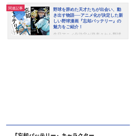
葵：阿座上洋平千早瞬平：島﨑信長
関連記事
野球を辞めた天才たちが出会い、動
山田太郎：梶裕貴土屋和季：山谷祥
き出す物語──アニメ化が決定した新
生国都英一郎：大塚剛央巻田広伸：
しい野球漫画『忘却バッテリー』の
石井マーク桐島秋斗：河西健吾スタ
魅力をご紹介！
ッフ未発表(C)みかわ絵子／集英社・
先日アニメ化決定が発表された野球
KADOKAWA・MAPPA『忘却バッテ
漫画『忘却バッテリー』。これまで
リー』公式サイト『忘却バッテリ
数多くの作品で描かれてきた高校野
ー』公式X（Twitter） 「忘却バッテ
球に記憶喪失という新しい要素が加
リー第2期」のグッズを探す
えられた本作は、既に多くのファン
に支持されており、アニメ化と聞い
て「待ってました！」という方もい
らっしゃることでしょう。アニメ化
決定を記念して、本作が連載されて
いるマンガ誌アプリ「少年ジャンプ
＋」では8月31日まで全話無料公開中
です。「これを機に絶対読んでほし
い！」ということで、『忘却バッテ
リー』ファンのライターが作品の魅
力をご紹介！本格的な高校野球とギ
ャグ満載の男子高校生の日常、そし
『忘却バッテリー』キャラクター