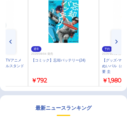
通常
予約
2026/08/04 発売
2026/10/02 発売
プ】TVアニメ
【コミック】忘却バッテリー(24)
【グッズ-マス
クリルスタンド
ぬいパル（ぬ
要 圭
￥792
￥1,980
最新ニュースランキング