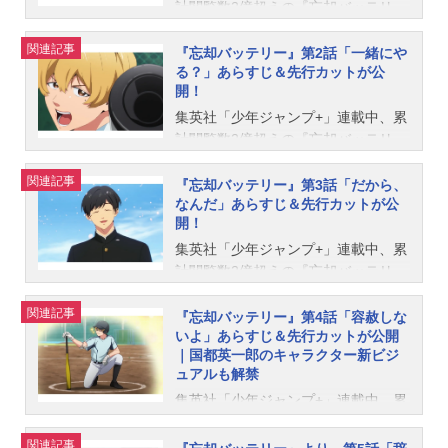
計閲覧数2億超えの『忘却バッテリ
そんな『忘却バッテリー』の登場キ
ー』（著・みかわ絵子）。本作のTV
ャラクターの情報や出演声優情報を
関連記事
アニメが、2024年4月9日（火）から
『忘却バッテリー』第2話「一緒にや
まとめてお届けします。※本記事は
る？」あらすじ＆先行カットが公
テレビ東京系・AT-Xにて放送開始と
若干のネタバレが含まれます。 都
開！
なります。このたび、#01（第1話）
立小手指高校（とりつこてさしこう
「思い出させてやるよ」のあらすじ
集英社「少年ジャンプ+」連載中、累
こう）勉強においても部活動におい
＆先行カットが公開されました。01
計閲覧数2億超えの『忘却バッテリ
ても平凡な公立高校。野球部も部で
「思い出させてやるよ」あらすじ中
ー』（著・みかわ絵子）。本作のTV
はなく同好会だったが、清峰たちが
関連記事
学で野球を諦め、野球無名高校に進
アニメが、2024年4月9日（火）から
『忘却バッテリー』第3話「だから、
入部したことで部活動となったた
なんだ」あらすじ＆先行カットが公
学した山田太郎。そこで、かつて打
テレビ東京系・AT-Xにて放送中で
め、当然野球では無名。【ポイント
開！
ちのめされた中学最強のバッテリー
す。このたび、#02（第2話）「一緒
還元版(10%)】【コミック】忘却バッ
――清峰葉流火、要圭と出会う。だ
にやる？」のあらすじ＆先行カット
集英社「少年ジャンプ+」連載中、累
テリー1～11巻セット清峰葉流火（き
が、この高校に野球部はないはず。
が公開されました。第2話「一緒にや
計閲覧数2億超えの『忘却バッテリ
よみねはるか）「圭じゃなきゃ、俺
しかも圭は記憶喪失のようで……⁉放
る？」あらすじ相変わらず圭は野球
ー』（著・みかわ絵子）。本作のTV
の球は捕れない」シニア時代に完全
関連記事
送情報テレ東：4月9日（火）深夜24
を拒否していたが、葉流火がある取
アニメが、2024年4月9日（火）から
『忘却バッテリー』第4話「容赦しな
無欠を誇った剛腕投手で、打撃に関
いよ」あらすじ＆先行カットが公開
時00分～テレビ大阪：4月9日（火）
り引きをもちかけ、渋々バッティン
テレビ東京系・AT-Xにて放送中で
しても天才的なセンスの持ち主。野
｜国都英一郎のキャラクター新ビジ
深夜24時00分～テレビ愛知：4月9日
グ練習をすることに。一方、山田と
す。このたび、#03（第3話）「だか
球名門校から多数のスカウトを受け
ュアルも解禁
（火）深夜24時00分～テレビせとう
同じく最強バッテリーに夢を打ち砕
ら、なんだ」のあらすじ＆先行カッ
ていたものの、幼馴染である要と...
集英社「少年ジャンプ+」連載中、累
ち：4月9日（火）深夜24時00分～テ
かれた藤堂葵と千早瞬平は、その光
トが公開されました。第3話「だか
計閲覧数2億超えの『忘却バッテリ
レビ北海道：4月9日（火）深夜24時
景を目撃して驚愕する――！放送情
ら、なんだ」あらすじ藤堂、千早と
ー』（著・みかわ絵子）。本作のTV
関連記事
00分～TVQ九州放送：4月9日（火）
報テレ東4月16日（火）深夜24時00
の親睦を深めるため圭は自分の家に