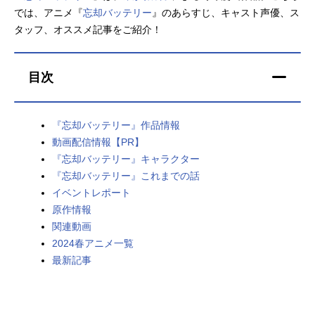
では、アニメ『
忘却バッテリー
』のあらすじ、キャスト声優、ス
アニメ映画一覧
実写化映画一覧
タッフ、オススメ記事をご紹介！
今期アニメ曜日別一覧
目次
春アニメ
夏アニメ
秋アニメ
冬アニメ
『忘却バッテリー』作品情報
動画配信情報【PR】
男性声優/女性声優一覧
『忘却バッテリー』キャラクター
『忘却バッテリー』これまでの話
FOLLOW US
イベントレポート
原作情報
関連動画
2024春アニメ一覧
最新記事