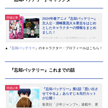
て記憶喪失が融合した『忘却バッテ
リー』の魅力に触れてみてくださ
い。あらすじ中学球界で名を馳せた
関連記事
2024年春アニメ『忘却バッテリー』
完全無欠の剛腕投手・清峰葉流火、
主人公・清峰葉流火＆要圭をはじめ
切れ者捕手の“智将”・要圭の怪物バッ
としたキャラクターの情報をまとめ
テリー。全国の強豪校からスカウト
ました！
を受けていた彼らが進学したのは何
2024年4月より放送開始のテレビア
故か野球無名校の東京都立小手指高
ニメ『忘却バッテリー』。マンガ誌
校だった。さらに圭は記憶喪失で野
▲『
忘却バッテリー
』のキャラクター・プロフィールはこちら！
アプリ「少年ジャンプ＋」で連載中
球に関する知識も失っていた。そし
のみかわ絵子先生による漫画『忘却
てかつて彼らに敗れ散り野球から遠
バッテリー』が原作です。2018年に
ざかっていた天才たちも、偶然同じ
連載が始まった本作は、主人公が記
高校に入学しており...。巡り合い、
『忘却バッテリー』これまでの話
憶喪失という今までの野球漫画にな
再び動き出す彼らの高校野球ストー
いユニークな設定や個性豊かで魅力
リーがいま始まる―!（公式より引
的なキャラクターたち、絶妙なバラ
用） キャラクター「完全無欠...
ンスのギャグとシリアスなどが読者
関連記事
『忘却バッテリー』第1話「思い出さ
の心を掴み、たちまち人気作品に。
せてやるよ」あらすじ＆先行カット
ファンにとっては待望のアニメ化で
が公開！
あり、今年の春アニメの中でも注目
集英社「少年ジャンプ+」連載中、累
の1作品と言えるでしょう。本稿では