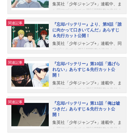
24時00分テレビ北海道：4月30日
し、見どころを語ります。さらに、
次配信スタート。※配信開始日はサ
5月7日（火）深夜24時00分～テレビ
話「面白いやつら」のあらすじ＆先
集英社「少年ジャンプ+」連載中、ま
（火）深夜24時00分TVQ九州放送：
第7話までの内容を清峰達の新規ナレ
ービスによって変動する場合がござ
愛知：5月7日（火）深夜24時00分～
行カットが公開されました。第7話
た同アプリ内での累計閲覧数2億超え
4月30日（火）深夜24時00分AT-X：5
ーションとともに振り返る「番外編
います。『忘却バ...
テレビせとうち：5月7日（火）深夜2
「面白いやつら」あらすじイップス
の『忘却バッテリー』（著・みかわ
月3日（金）20時00分リピート：毎
ハイライト！」が、5月28日（火）に
関連記事
4時00分～テレビ北海道：5月7日
のため、ポジションの変更を申し出
絵子）。同作のTVアニメが、2024年
『忘却バッテリー』より、第9話「誰
週火曜8時00分 毎週木曜14時00分
放送されることも決定しました。第6
に向かって口きいてんだ」あらすじ
（火）深夜24時00分～TVQ九州放
る藤堂。似たような経験をした圭の
4月よりテレ東系列にて放送中です。
＆先行カット公開！
配信情報PrimeVideoにて4月30日
話「やる!!」あらすじ野球とは何か?
送：5月7日（火）深夜24時00分～AT
言葉に動かされ、改めて送球の練習
このたび、6月4日（火）放送の第8話
（火）放送直後より最速配信！さら
悩める圭のために藤堂の家で勉強会
-X：5月10日（金）20時00分～※リ
をするが、やはりうまく投げられな
「3次元の野球はちょっと」のあらす
集英社「少年ジャンプ+」連載中、同
に、各種配信サービスにて5月1日
をすることに。藤堂の綺麗な姉とか
ピート：毎週火曜8時00分／毎週木曜
い。そんな藤堂に、葉流火が厳しい
じ＆先行カットが公開されました。
アプリ内での累計閲覧数2億超えの
（水）24:30より順次配信スタート。
わいい妹に衝撃を受けながらも、圭
14時00分※放送日時は予告なく変更
ひと言をぶつけてしまい……!?放送
第8話「3次元の野球はちょっと」あ
『忘却バッテリー』(著・みかわ絵
※配信開始日...
は純粋な気持ちで野球を学ぼうとし
関連記事
になる場合がございます。■配信情報
情報テレ東：5月21日（火）深夜24
らすじ藤堂のイップスが改善し、次
子)。同作のTVアニメが、2024年4月
『忘却バッテリー』第10話「逃げら
ていた。一方、藤堂は自身がある問
れない」あらすじ＆先行カット公
PrimeVideoにて5月7日（火）放送直
時00分〜テレビ大阪：5月21日
の課題は圭の能力向上！ しかし、
9日（火）深夜24時よりテレ東系列に
開！
題を抱えていると告白する...！放送
後より最速配信！さらに、各種配信
（火）深夜24時00分〜テレビ愛知：
圭は要求の多さに耐えられず、屋上
て放送中です。6月11日（火）より放
情報テレ東：5月14日（火）深夜24
サービスにて5月8日（水）24：30よ
5月21日（火）深夜24時00分〜テレ
へと逃げてしまう。するとそこで、
送の第9話「誰に向かって口きいてん
集英社「少年ジャンプ+」連載中、ま
時00分〜テレビ大阪：5月14日
り順次配信スタート。※配信開始日
ビせとうち：5月21日（火）深夜24
野球ゲームは好きだが現実の野球は
だ」より、あらすじ＆先行カットを
た同アプリ内での累計閲覧数2億超え
（火）深夜24時00分〜テレビ愛知：
はサービス...
時00分〜テレビ北海道：5月21日
苦手なオタク・土屋和季に出会う。
公開されました。第9話「誰に向かっ
の『忘却バッテリー』（著・みかわ
5月14日（火）深夜24時00分〜テレ
関連記事
（火）深夜24時00分〜TVQ九州放
放送情報テレ東：6月4日（火）深夜2
て口きいてんだ」あらすじ「圭の記
絵子）。同作のTVアニメが、2024年
『忘却バッテリー』第11話「俺は嘘
ビせとうち：5月14日（火）深夜24
つきだ」あらすじ＆先行カット公
送：5月21日（火）深夜24時00分〜A
4時00分〜テレビ大阪：6月4日
憶が戻ったらどうなるのか」という
4月よりテレ東系列にて放送中です。
開！
時00分〜テレビ北海道：5月14日
T-X：5月14日（金）20時00分〜リピ
（火）深夜24時00分〜テレビ愛知：
土屋の素朴な疑問から、それぞれが
このたび、6月18日（火）放送の第1
（火）深夜24時00分〜TVQ九州放
ート：毎週火曜8時00分/毎週木曜14
6月4日（火）深夜24時00分〜テレビ
あの手この手で圭の記憶を取り戻そ
0話「逃げられない」のあらすじ＆先
集英社「少年ジャンプ+」連載中、ま
送：5月14日（火）深夜24時00分〜A
時00分※放送日時は予告なく変更に
せとうち：6月4日（火）深夜24時00
うとする。そんな中、土屋の提案し
行カットが公開されました。第10話
た同アプリ内での累計閲覧数2億超え