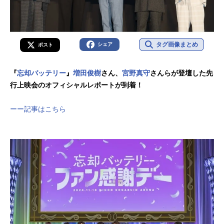
に託されるが、元智将は巻田の剛速
ト。※配信開始日はサービスによっ
火曜8時00分／毎週木曜14時00分
球にテンパるばかり！「普段、誰の
て変動する場合がございます。『忘
配信情報PrimeVideoにて6月25日
球捕ってるんだ」。葉流火のひと言
却バッテリー』作品情報あらすじ中
（火）放送直後より最速配信！さら
で何かに気づいた圭が、巻田との勝
学球界で...
に、各種配信サービスにて6月26日
タグ画像まとめ
シェア
ポスト
負に真っ向から挑む！ 放送情報テ
（水）24:30より順次配信スタート。
レ東：7月2日（火）深夜24時00分〜
※配信開始日はサービスによって変
テレビ大阪：7月2日（火）深夜24時
『
忘却バッテリー
』
増田俊樹
さん、
宮野真守
さんらが登壇した先
動する場合がございます。『忘却バ
00分〜テレビ愛知：7月2日（火）深
行上映会のオフィシャルレポートが到着！
ッテリー』作品情報あらすじ中学球
夜24時00分〜テレビせとうち：7月2
界で名を馳せた完全無欠の剛腕投
日（火）深夜24時00分〜テレビ北海
手・清峰葉...
ーー記事はこちら
道：7月2日（火）深夜24時00分〜TV
Q九州放送：7月2日（火）深夜24時0
0分〜AT-X：7月5日（金）20時00
分〜リピート：毎週火曜8時00分／毎
週木曜14時00分 配信情報PrimeVid
eoにて7月2日（火）放送直後より最
速配信！さらに、各種配信サービ
ス...