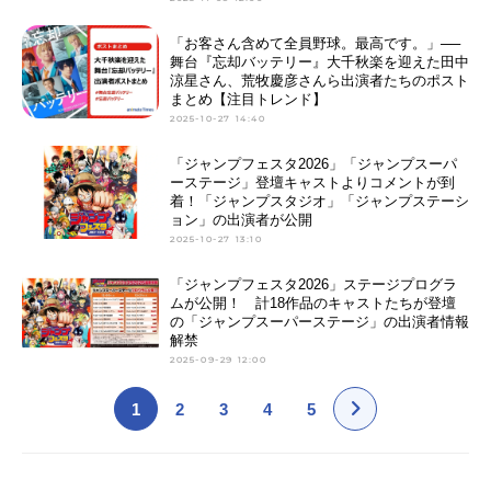
「お客さん含めて全員野球。最高です。」──
舞台『忘却バッテリー』大千秋楽を迎えた田中
涼星さん、荒牧慶彦さんら出演者たちのポスト
まとめ【注目トレンド】
2025-10-27 14:40
「ジャンプフェスタ2026」「ジャンプスーパ
ーステージ」登壇キャストよりコメントが到
着！「ジャンプスタジオ」「ジャンプステーシ
ョン」の出演者が公開
2025-10-27 13:10
「ジャンプフェスタ2026」ステージプログラ
ムが公開！ 計18作品のキャストたちが登壇
の「ジャンプスーパーステージ」の出演者情報
解禁
2025-09-29 12:00
1
2
3
4
5