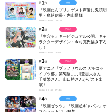
1
第
位
映画
『映画たんプリ』ゲスト声優に鬼頭明
里・島﨑信長・内山昂輝
2026-08-09 09:00
2
第
位
アニメ
『生穴る』キービジュアル公開、キャ
ラクターデザイン・今村亮氏描き下ろ
し！
2026-08-09 12:50
3
第
位
アニメ
夏アニメ『プラノサウルス ガチコセ
イブツ部』第5話に古川登志夫さん、
千葉繁さん、山口勝さんがゲスト出
演！
2026-08-09 07:30
4
第
位
映画
『映画ゼッツ』『映画超ギャバン』オ
フショット11点解禁