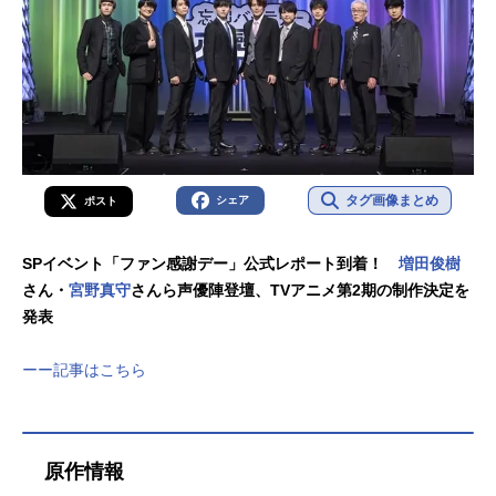
タグ画像まとめ
シェア
ポスト
SPイベント「ファン感謝デー」公式レポート到着！
増田俊樹
さん・
宮野真守
さんら声優陣登壇、TVアニメ第2期の制作決定を
発表
ーー記事はこちら
原作情報