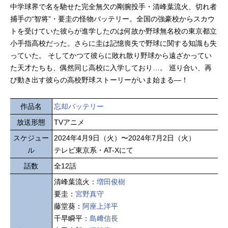
中学球界で名を馳せた完全無欠の剛腕投手・清峰葉流火、切れ者
捕手の“智将”・要圭の怪物バッテリー。全国の強豪校からスカウ
トを受けていた彼らが進学したのは何故か野球無名校の東京都立
小手指高校だった。さらに圭は記憶喪失で野球に関する知識も失
っていた。 そしてかつて彼らに敗れ散り野球から遠ざかってい
た天才たちも、偶然同じ高校に入学しており…。 巡り合い、再
び動き出す彼らの高校野球ストーリーがいま始まる―！
作品名
忘却バッテリー
放送形態
TVアニメ
スケジュー
2024年4月9日（火）〜2024年7月2日（火）
ル
テレビ東京系・AT-Xにて
話数
全12話
清峰葉流火：
増田俊樹
要圭：
宮野真守
藤堂葵：
阿座上洋平
千早瞬平：
島﨑信長