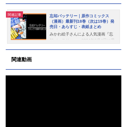
関連記事
忘却バッテリー｜原作コミックス
（漫画）最新刊18巻（次は19巻）発
売日・あらすじ・表紙まとめ
みかわ絵子さんによる人気漫画『忘
却バッテリー』。2024年6月4日に最
新刊18巻が発売、次巻となる19巻は
発売日未定（未発表）です。こちら
関連動画
では、『忘却バッテリー』最新刊の
発売日・価格などの情報をご紹介し
ています。 更新：2024/06/06忘却
バッテリー出版社：集英社レーベ
ル：ジャンプコミックス著者：みか
わ絵子忘却バッテリー最新刊（18
巻）発売日あらすじ発売日：2024/0
6/04価格：715円(税込)アニメイト通
販での購入はこちら［18巻あらす
じ］西東京大会 準決勝。因縁の帝
徳戦。清峰の決め球であるスライダ