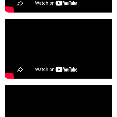
ーを攻略されつつも、なんとか1回を
凌いだ小手指バッテリー。未だ完成
しないフォークを諦めきれずにいた
清峰は、要からのアドバイスと、帝
徳の陽ノ本が投げるフォークを見て
何かを掴む…。この後も続く強力な
帝徳打線を前に、果たして清峰はフ
ォークを完成させることができるの
か…!?忘却バッテリー次巻（19巻）
発売日発売日未定（未発表）忘却バ
ッテリー全巻まとめセットアニメイ
ト通販での購入はこちら おすすめ
漫画一覧画像をクリックすると、関
連記事にとびます。鬼滅の刃呪術廻
戦ONEPIECE（ワンピース）ワール
ドトリガーチェンソーマン宇宙兄弟
葬送のフリーレン名探偵コナンその
着せ...