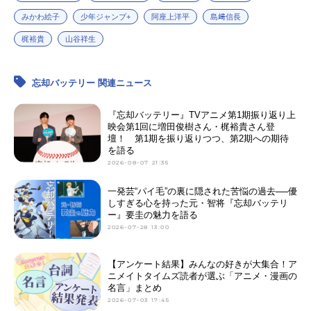
みかわ絵子
少年ジャンプ+
阿座上洋平
島﨑信長
梶裕貴
山谷祥生
忘却バッテリー 関連ニュース
『忘却バッテリー』TVアニメ第1期振り返り上
映会第1回に増田俊樹さん・梶裕貴さん登
壇！ 第1期を振り返りつつ、第2期への期待
を語る
2026-08-07 21:35
一発芸“パイ毛”の裏に隠された苦悩の過去──優
しすぎる心を持った元・智将『忘却バッテリ
ー』要圭の魅力を語る
2026-07-28 13:00
【アンケート結果】みんなの好きが大集合！ア
ニメイトタイムズ読者が選ぶ「アニメ・漫画の
名言」まとめ
2026-07-03 17:45