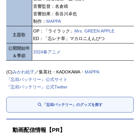
音響監督：名倉靖
音響効果：長谷川卓也
制作：
MAPPA
OP：「ライラック」
Mrs. GREEN APPLE
主題歌
ED：「忘レナ草」マカロニえんぴつ
公開開始年
2024春アニメ
＆季節
(C)
みかわ絵子
／集英社・KADOKAWA・
MAPPA
『忘却バッテリー』公式サイト
『忘却バッテリー』公式Twitter
「忘却バッテリー」のグッズを探す
動画配信情報【PR】