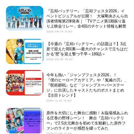
『忘却バッテリー』「忘却フェスタ2026」イ
ベントビジュアルが公開！ 大塚剛央さんら出
演者情報第2弾発表｜「TVアニメ第1期振り返
り上映会リレー」全4回のチケット情報も解禁
2026-06-19 21:50
【今週の『忘却バッテリー』の話題は？】3点
差で迎えた9回裏──最大のチャンスで立ちはだ
かる“壁”を迎え撃つ千早＜189話＞
2026-05-29 18:30
今年も熱い「ジャンプフェスタ2026」！
『僕のヒーローアカデミア』や『鬼滅の刃』、
『呪術廻戦』など「ジャンプスーパーステー
ジ」に出演したキャストたちのポストまとめ
【注目トレンド】
2025-12-22 10:30
原作を大切にした舞台に感動！＆臨場感あふれ
る圧巻の野球シーン！ 舞台『忘却バッテリ
ー』で2.5次元舞台を初めて生観劇した原作フ
ァンのライターが感想を綴ってみた
2025-11-09 12:00