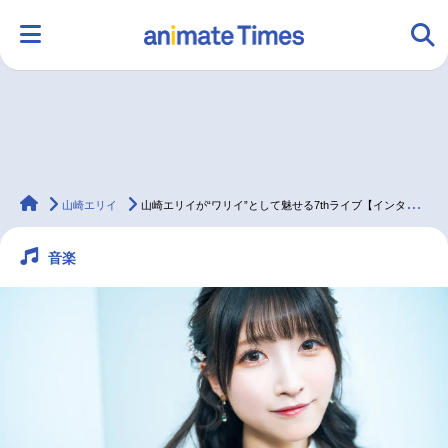
HOME
ランキング
アニメ
声優
animateTimes
ラジオ
みんなの声
グッズ
映画
山崎エリイ
山崎エリイが“ワリイ”として魅せる7thライブ【インタビュー】
音楽
マンガ・ラノベ
ゲーム・アプリ
音楽
コスプレ
2.5次元
配信・Vtuber
トレンド
無料マンガ
最新記事一覧
アニメ記事一覧
声優記事一覧