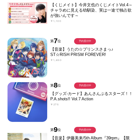
【くじメイト】今井文也のくじメイトVol.4～
チャラめに見える幼馴染、実は一途で独占欲
が強いんです～
￥1,100
7
第
位
予約受付中
【音楽】うたの☆プリンスさまっ♪
ST☆RISH PRISM FOREVER!
￥1,650
8
第
位
予約受付中
【グッズ-カード】あんさんぶるスターズ！！
P.A.shots!! Vol.7 Action
￥275
9
第
位
予約受付中
【音楽】伊藤美来/5th Album『39rpm』【限