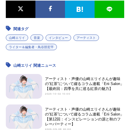
関連タグ
山崎エリイ
音楽
インタビュー
アーティスト
ライター＆編集者・鳥谷部宏平
山崎エリイ 関連ニュース
アーティスト・声優の山崎エリイさんが趣味
の“紅茶”について綴るコラム連載「Erii Salon」
【最終回：四季を共に巡る紅茶の魅力】
2025-10-02 10:00
アーティスト・声優の山崎エリイさんが趣味
の“紅茶”について綴るコラム連載「Erii Salon」
【第12回：インスピレーションの源と秋のフ
レーバーティー】
2025-09-03 20:00