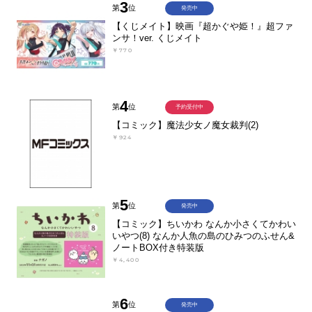
3
第
位
発売中
【くじメイト】映画『超かぐや姫！』超ファ
ンサ！ver. くじメイト
￥770
4
第
位
予約受付中
【コミック】魔法少女ノ魔女裁判(2)
￥924
5
第
位
発売中
【コミック】ちいかわ なんか小さくてかわい
いやつ(8) なんか人魚の島のひみつのふせん&
ノートBOX付き特装版
￥4,400
6
第
位
発売中