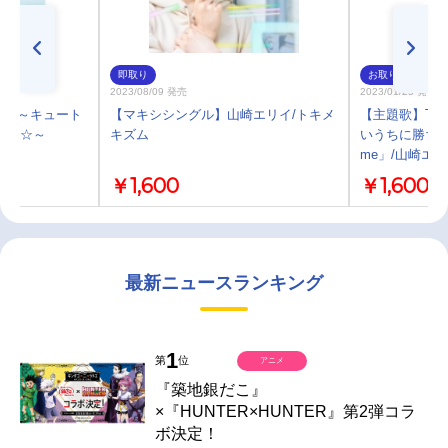
即取り
お取り寄せ
2023/08/09 発売
2023/01/25 発売
伝説 ～キュート
【マキシシングル】山崎エリイ/トキメ
【主題歌】TV
ーベル☆～
キズム
いうちに勝ち組人
me」/山崎エ
￥1,600
￥1,600
最新ニュースランキング
1
第
位
アニメ
『築地銀だこ』
×『HUNTER×HUNTER』第2弾コラ
ボ決定！