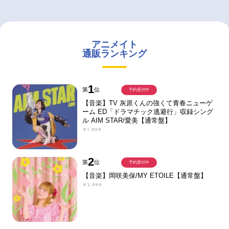
アニメイト
通販ランキング
1
第
位
予約受付中
【音楽】TV 灰原くんの強くて青春ニューゲ
ーム ED「ドラマチック逃避行」収録シング
ル AIM STAR/愛美【通常盤】
￥1,999
2
第
位
予約受付中
【音楽】岡咲美保/MY ETOILE【通常盤】
￥2,999