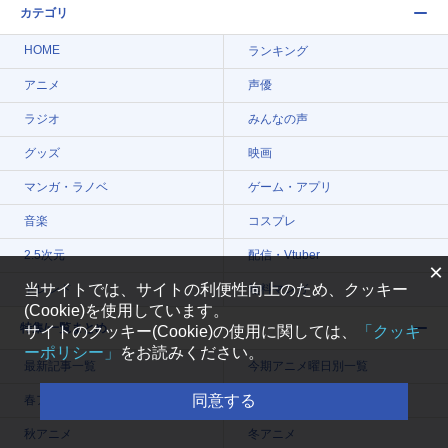
カテゴリ
HOME
ランキング
アニメ
声優
ラジオ
みんなの声
グッズ
映画
マンガ・ラノベ
ゲーム・アプリ
音楽
コスプレ
2.5次元
配信・Vtuber
×
当サイトでは、サイトの利便性向上のため、クッキー
トレンド
無料マンガ
(Cookie)を使用しています。
特集/一覧まとめ
サイトのクッキー(Cookie)の使用に関しては、
「クッキ
ーポリシー」
をお読みください。
最新記事一覧
今期アニメ曜日別一覧
同意する
春アニメ
夏アニメ
秋アニメ
冬アニメ