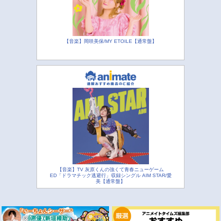
【音楽】岡咲美保/MY ETOILE【通常盤】
【音楽】TV 灰原くんの強くて青春ニューゲーム
ED「ドラマチック逃避行」収録シングル AIM STAR/愛
美【通常盤】