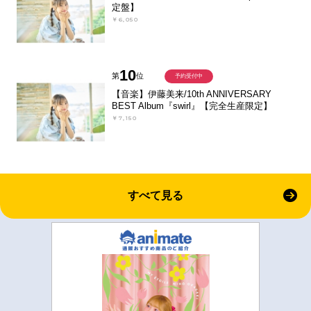
定盤】
￥6,050
10
第
位
予約受付中
【音楽】伊藤美来/10th ANNIVERSARY
BEST Album『swirl』【完全生産限定】
￥7,150
すべて見る