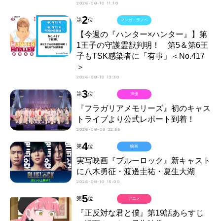
2026-08-10 11:10
2
第
位
マンガ・ラノベ
【今週の『ハンター×ハンター』】第
1王子の守護霊獣判明！ 第5＆第6王
子もTSK感染者に「有事」＜No.417
＞
2026-08-10 13:30
3
第
位
声優
『フラガリアメモリーズ』初のキャス
トライブより公式レポート到着！
2026-08-09 22:55
4
第
位
映画
実写映画『ブルーロック』新キャスト
に八木勇征・渡邊圭祐・夏生大湖
2026-08-10 15:00
5
第
位
アニメ
『正反対な君と僕』第19話あらすじ