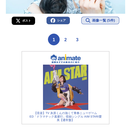
画像一覧 (5件)
シェア
ポスト
1
2
3
【音楽】TV 灰原くんの強くて青春ニューゲーム
ED「ドラマチック逃避行」収録シングル AIM STAR/愛
美【通常盤】