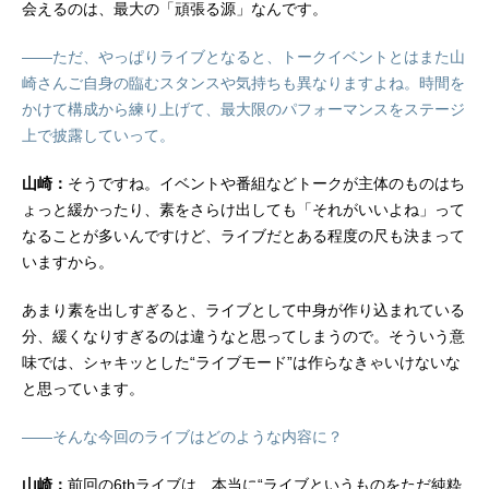
会えるのは、最大の「頑張る源」なんです。
――ただ、やっぱりライブとなると、トークイベントとはまた山
崎さんご自身の臨むスタンスや気持ちも異なりますよね。時間を
かけて構成から練り上げて、最大限のパフォーマンスをステージ
上で披露していって。
山崎：
そうですね。イベントや番組などトークが主体のものはち
ょっと緩かったり、素をさらけ出しても「それがいいよね」って
なることが多いんですけど、ライブだとある程度の尺も決まって
いますから。
あまり素を出しすぎると、ライブとして中身が作り込まれている
分、緩くなりすぎるのは違うなと思ってしまうので。そういう意
味では、シャキッとした“ライブモード”は作らなきゃいけないな
と思っています。
――そんな今回のライブはどのような内容に？
山崎：
前回の6thライブは、本当に“ライブというものをただ純粋