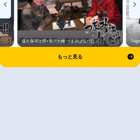
森久保祥太郎×浪川大輔 つまみは塩だけ
Tri
もっと見る