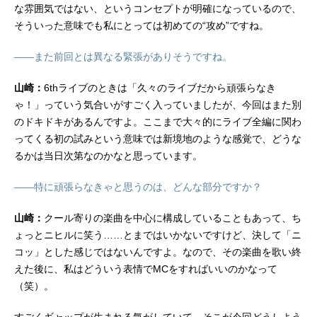
な雰囲気ではない、というコンセプトが明確になっているので、
そういった意味でも私にとっては初めての“攻め”ですね。
――また前回とは異なる緊張がありそうですね。
山崎：
6thライブのときは「久々のライブだから頑張らなき
ゃ！」っていう気合いがすごく入っていましたが、今回はまた別
のドキドキがあるんですよ。ここまで大々的にライブ全編に関わ
ってくる初の試みという意味では新境地のような感覚で、どうな
るかは当日次第なのかなと思っています。
――特に頑張らなきゃと思うのは、どんな部分ですか？
山崎：
クール寄りの楽曲を中心に構成していることもあって、ち
ょっとニヒルに笑う……とまではいかないですけど、決して「ニ
コッ」とした感じではないんですよ。なので、その楽曲を歌い終
えた後に、私はどういう表情でMCをすればいいのかなって
（笑）。
すごくギャップが生まれる気がしていて、そこが今回どうしよう