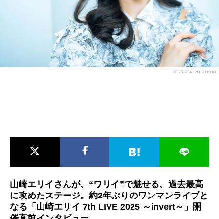
アニメ映画一覧
実写化映画一覧
今期アニメ曜日別一覧
春アニメ
夏アニメ
2025-04-28 20:00
秋アニメ
冬アニメ
男性声優/女性声優一覧
FOLLOW US
山崎エリイさんが、“ワリイ”で魅せる、過去最高
に攻めたステージ。約2年ぶりのワンマンライブと
なる「山崎エリイ 7th LIVE 2025 ～invert～」開
催直前インタビュー