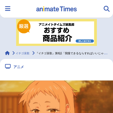
HOME
ランキング
アニメ
声優
ラジオ
みんなの声
グッズ
映画
animateTimes
イチゴ哀歌
『イチゴ哀歌』第8話「我慢できるならすればいいじゃん」先行場面カット＆あらすじ
アニメ
マンガ・ラノベ
ゲーム・アプリ
音楽
コスプレ
2.5次元
配信・Vtuber
トレンド
無料マンガ
最新記事一覧
アニメ記事一覧
声優記事一覧