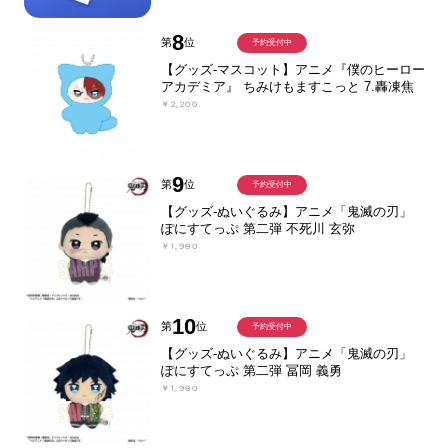
8
第
位
予約受付中
【グッズ-マスコット】アニメ『僕のヒーロー
アカデミア』 ちみけもますこっと 7.轟凍焦
￥2,200
9
第
位
予約受付中
【グッズ-ぬいぐるみ】アニメ「鬼滅の刃」
ぽにすてっぷ 第二弾 不死川 玄弥
￥1,980
10
第
位
予約受付中
【グッズ-ぬいぐるみ】アニメ「鬼滅の刃」
ぽにすてっぷ 第二弾 冨岡 義勇
￥1,980