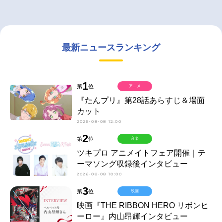
最新ニュースランキング
1
第
位
アニメ
『たんプリ』第28話あらすじ＆場面
カット
2026-08-08 12:00
2
第
位
音楽
ツキプロ アニメイトフェア開催｜テ
ーマソング収録後インタビュー
2026-08-08 10:00
3
第
位
映画
映画『THE RIBBON HERO リボンヒ
ーロー』内山昂輝インタビュー