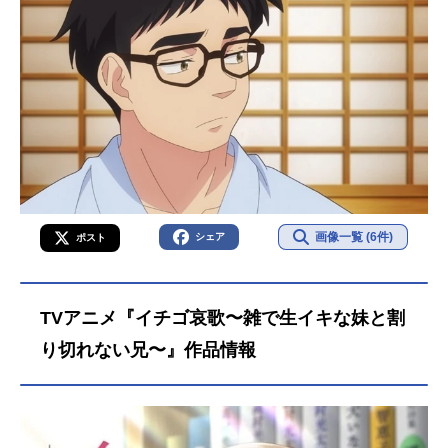
画像一覧 (6件)
シェア
ポスト
TVアニメ『イチゴ哀歌〜雑で生イキな妹と割
り切れない兄〜』作品情報