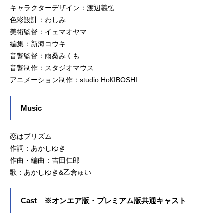
キャラクターデザイン：渡辺義弘
色彩設計：わしみ
美術監督：イェマオヤマ
編集：新海コウキ
音響監督：雨桑みくも
音響制作：スタジオマウス
アニメーション制作：studio HōKIBOSHI
Music
恋はプリズム
作詞：あかしゆき
作曲・編曲：吉田仁郎
歌：あかしゆき&乙倉ゅい
Cast ※オンエア版・プレミアム版共通キャスト