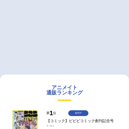
アニメイト
通販ランキング
1
第
位
発売中
【コミック】ビビビコミック創刊記念号
￥935