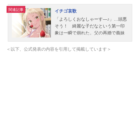
関連記事
イチゴ哀歌
「よろしくおなしゃーす―♪」…頭悪
そう！ 綺麗な子だなという第一印
象は一瞬で崩れた。父の再婚で義妹
になったのは、いかにもイマドキな
超生意気ギャル!?親の留守中、自由
＜以下、公式発表の内容を引用して掲載しています＞
奔放なアイカのスタイルに翻弄され
る地獄の新生活がスタートした…。
親には「よい子」、私生活は「ダメ
な子」のメンドクセー思春期妹のア
イカ。そんな妹を持ってしまった屁
理屈男のコータ。顔を合わせれば罵
詈雑言がとまらない関係最悪なクソ
ッタレ兄妹が爆誕―!?しかし、兄の
性分なのか、なんだかんだ面倒見の
いいコータを、アイカは徐々に気に
なりはじめ…!?作品名イチゴ哀歌放
送形態TVアニメスケジュール2026年
1月4日（日）～2026年3月22日