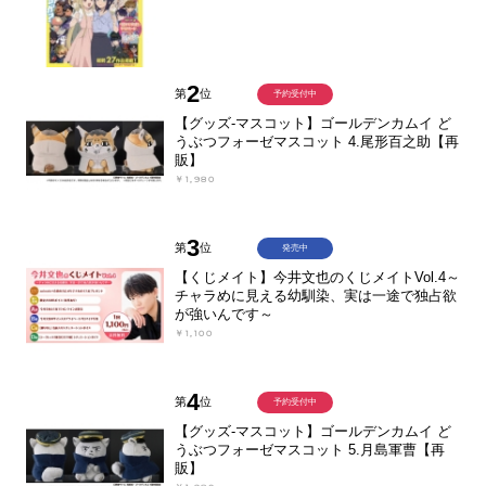
2
第
位
予約受付中
【グッズ-マスコット】ゴールデンカムイ ど
うぶつフォーゼマスコット 4.尾形百之助【再
販】
￥1,980
3
第
位
発売中
【くじメイト】今井文也のくじメイトVol.4～
チャラめに見える幼馴染、実は一途で独占欲
が強いんです～
￥1,100
4
第
位
予約受付中
【グッズ-マスコット】ゴールデンカムイ ど
うぶつフォーゼマスコット 5.月島軍曹【再
販】