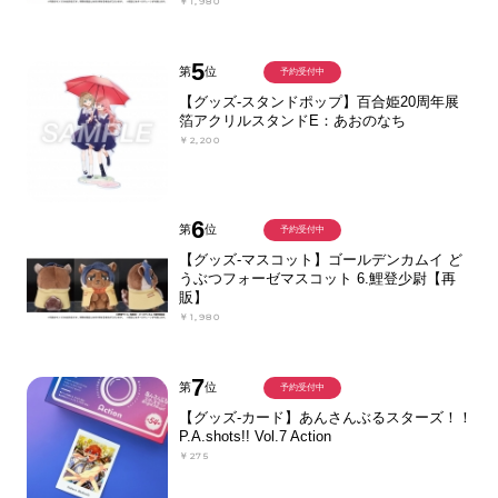
￥1,980
5
第
位
予約受付中
【グッズ-スタンドポップ】百合姫20周年展
箔アクリルスタンドE：あおのなち
￥2,200
6
第
位
予約受付中
【グッズ-マスコット】ゴールデンカムイ ど
うぶつフォーゼマスコット 6.鯉登少尉【再
販】
￥1,980
7
第
位
予約受付中
【グッズ-カード】あんさんぶるスターズ！！
P.A.shots!! Vol.7 Action
￥275