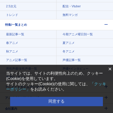
2.5次元
配信・Vtuber
トレンド
無料マンガ
特集/一覧まとめ
最新記事一覧
今期アニメ曜日別一覧
春アニメ
夏アニメ
秋アニメ
冬アニメ
アニメ記事一覧
声優記事一覧
×
男性声優/女性声優一覧
声優×インタビュー
当サイトでは、サイトの利便性向上のため、クッキー
声優×レポート
(Cookie)を使用しています。
サイトのクッキー(Cookie)の使用に関しては、
「クッキ
アニメイトタイムズについて
ーポリシー」
をお読みください。
アニメイトのWebサービス
同意する
会社案内