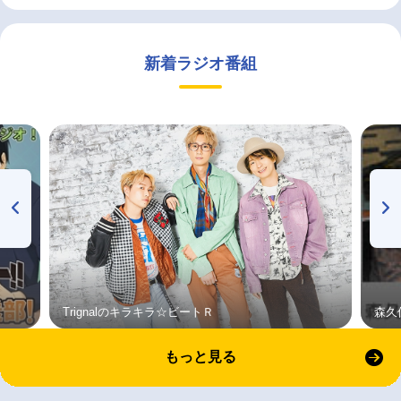
新着ラジオ番組
Trignalのキラキラ☆ビートＲ
森久
もっと見る