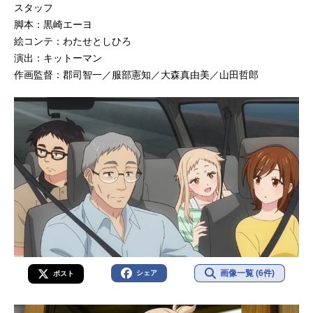
スタッフ
脚本：黒崎エーヨ
絵コンテ：わたせとしひろ
演出：キットーマン
作画監督：郡司智一／服部憲知／大森真由美／山田哲郎
画像一覧 (6件)
シェア
ポスト