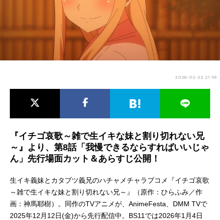
アニメ映画一覧
実写化映画一覧
今期アニメ曜日別一覧
春アニメ
夏アニメ
2026-02-22 21:55
秋アニメ
冬アニメ
男性声優/女性声優一覧
FOLLOW US
『イチゴ哀歌～雑で生イキな妹と割り切れない兄
～』より、第8話「我慢できるならすればいいじゃ
ん」先行場面カット＆あらすじ公開！
生イキ義妹とカタブツ義兄のハチャメチャラブコメ『イチゴ哀歌
～雑で生イキな妹と割り切れない兄～』（原作：ひらふみ／作
画：神馬耶樹）。同作のTVアニメが、AnimeFesta、DMM TVで
2025年12月12日(金)から先行配信中。BS11では2026年1月4日