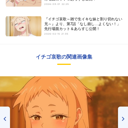
2026-03-01 22:25
『イチゴ哀歌～雑で生イキな妹と割り切れない
兄～』より、第7話「なし崩し…よくない！」
先行場面カット＆あらすじ公開！
2026-02-15 21:35
イチゴ哀歌の関連画像集