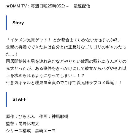
★DMM TV：毎週日曜25時05分～ 最速配信
Story
「イケメン兄貴ゲット！ とか都合よくいかないかぁ(´-д-)=3」
父親の再婚でできた妹は自分とは正反対なゴリゴリのギャルだっ
た…！
同居開始後も男を連れ込むなどやりたい放題の藍花にうんざりの
光太だったが、ある事件をきっかけにして彼女からハグやそれ以
上を求められるようになってしまい…！？
生意気ギャルと理屈屋童貞のでこぼこ義兄妹ラブコメ爆誕！！
STAFF
原作：ひらふみ 作画：神馬耶樹
監督：昆野比遊太
シリーズ構成：黒崎エーヨ