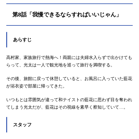
（日）BS11・TOKYOMXほか話数全
12話キャスト高村藍花：百合本花高
第8話「我慢できるならすればいいじゃん」
村光太：五十嵐勇太高村義行：モモ
スケ高村美咲：春乃いろはスタッフ
原作：ひらふみ作画：神馬耶樹（漫
画『イチゴ哀歌～雑で生イキな妹と
あらすじ
割り切れない兄～』）監督：昆野比
遊太シリーズ構成：黒崎エーヨキャ
高村家、家族旅行で熱海へ！両親には夫婦水入らずで出かけても
ラクターデザイン：渡辺義弘色彩設
計：わしみ美術監督：イェマオヤマ
らって、光太は一人で観光地を巡って旅行を満喫する。
撮影監督：鳳凰院修羅苦羅編集：新
海コウキ音響監督：雨桑みくも音
その後、旅館に戻って休憩していると、お風呂に入っていた藍花
楽：あいうえおかアニメーション制
が浴衣姿で部屋に帰ってきた。
作：studioHōKIBOSHI製作：彗星社
主題歌「恋は...
いつもとは雰囲気が違って和テイストの藍花に思わず目を奪われ
てしまう光太だが、藍花はその視線を素早く察知していて…。
スタッフ