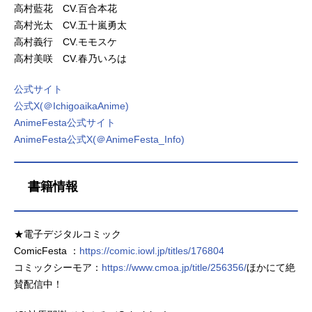
高村藍花 CV.百合本花
高村光太 CV.五十嵐勇太
高村義行 CV.モモスケ
高村美咲 CV.春乃いろは
公式サイト
公式X(＠IchigoaikaAnime)
AnimeFesta公式サイト
AnimeFesta公式X(＠AnimeFesta_Info)
書籍情報
★電子デジタルコミック
ComicFesta ：
https://comic.iowl.jp/titles/176804
コミックシーモア：
https://www.cmoa.jp/title/256356/
ほかにて絶
賛配信中！