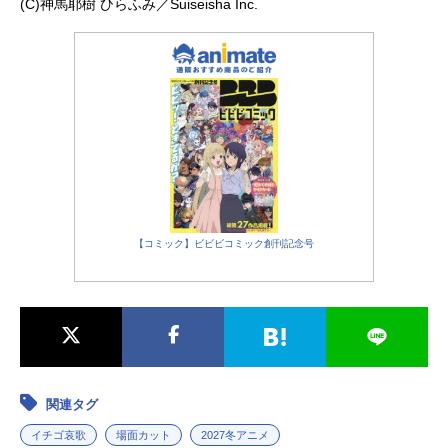
(C)神馬耶樹 ひらふみ／Suiseisha Inc.
【コミック】ビビビコミック創刊記念号
関連タグ
イチゴ哀歌
場面カット
2027冬アニメ