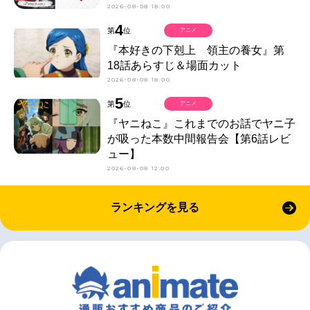
2026-08-08 18:00
4
第
位
アニメ
『本好きの下剋上 領主の養女』第
18話あらすじ＆場面カット
2026-08-08 18:00
5
第
位
アニメ
『ヤニねこ』これまでのお話でヤニ子
が吸った本数中間報告会【第6話レビ
ュー】
2026-08-08 12:00
ランキングを見る