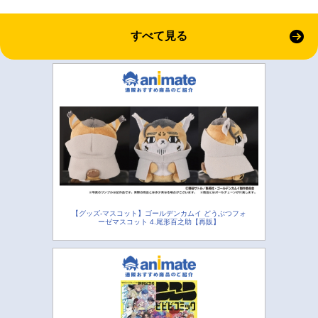
すべて見る
【グッズ-マスコット】ゴールデンカムイ どうぶつフォ
ーゼマスコット 4.尾形百之助【再販】