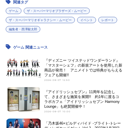
関連タグ
ゲーム
ザ・スーパーマリオブラザーズ・ムービー
ザ・スーパーマリオギャラクシー・ムービー
イベント
レポート
編集者・西澤駿太郎
ゲーム 関連ニュース
『ディズニー ツイステッドワンダーランド』
「マスターシェフ」の新規アートを使用した新
商品が発売！ アニメイトでは特典がもらえる
フェアも開催!!
2026-08-07 12:50
『アイドリッシュセブン』11周年を記念し
て、さまざまな施策を展開!! 約1年に渡るコ
ラボカフェ「アイドリッシュセブン Harmony
Lounge」も絶賛開催中！
2026-08-07 10:00
「乃木坂46×ビルディバイド -ブライト-トレー