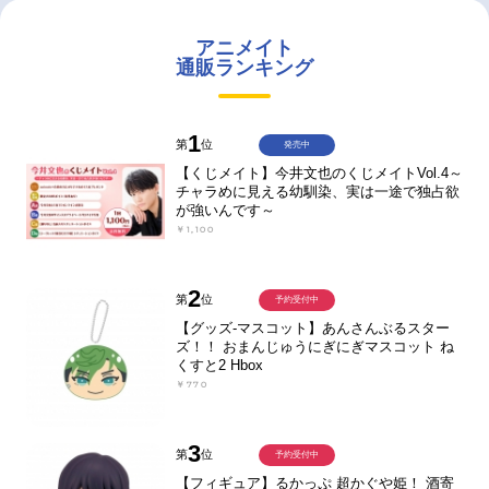
アニメイト
通販ランキング
1
第
位
発売中
【くじメイト】今井文也のくじメイトVol.4～
チャラめに見える幼馴染、実は一途で独占欲
が強いんです～
￥1,100
2
第
位
予約受付中
【グッズ-マスコット】あんさんぶるスター
ズ！！ おまんじゅうにぎにぎマスコット ね
くすと2 Hbox
￥770
3
第
位
予約受付中
【フィギュア】るかっぷ 超かぐや姫！ 酒寄