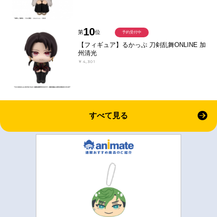
10
第
位
予約受付中
【フィギュア】るかっぷ 刀剣乱舞ONLINE 加
州清光
￥4,301
すべて見る