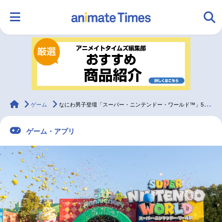
HOME
ランキング
アニメ
声優
ラジオ
みんなの声
グッズ
映画
animateTimes
ゲーム
なにわ男子登壇「スーパー・ニンテンドー・ワールド™」5周年セレモニーレポート
ゲーム・アプリ
マンガ・ラノベ
ゲーム・アプリ
音楽
コスプレ
2.5次元
配信・Vtuber
トレンド
無料マンガ
最新記事一覧
アニメ記事一覧
声優記事一覧