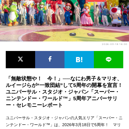
アニメ映画一覧
実写化映画一覧
今期アニメ曜日別一覧
春アニメ
夏アニメ
2026-03-18 16:00
秋アニメ
冬アニメ
男性声優/女性声優一覧
FOLLOW US
「無敵状態や！ 今！」──なにわ男子＆マリオ、
ルイージらが“一致団結”して5周年の開幕を宣言！
ユニバーサル・スタジオ・ジャパン「スーパー・
ニンテンドー・ワールド™」5周年アニバーサリ
ー・セレモニーレポート
ユニバーサル・スタジオ・ジャパンの人気エリア「スーパー・ニ
ンテンドー・ワールド™」は、2026年3月18日で5周年！ マリ