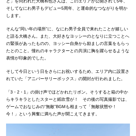
と」を問われた大橋和也さんは、このエリアが公開されて5年、
そしてなにわ男子もデビュー5周年、と運命的なつながりを明か
します。
そんな“同い年の場所”に、なにわ男子全員で来れたことが嬉しい
と語る大橋さん。また、大好きなヨッシーのとなりに立つことへ
の緊張があったものの、ヨッシー自身から励ましの言葉をもらっ
たとのこと。憧れのキャラクターとの共演に胸を躍らせるような
表情が印象的でした。
そして今日という日をさらにお祝いするため、エリア内に設置さ
れていた「アニバーサリーボックス」の開封が行われました。
「3・2・1」の掛け声でほどかれたリボン。そうすると箱の中か
らキラキラとしたスターと紙吹雪が！ その後の写真撮影では、
ゲームでおなじみの“無敵”BGMも相まって「無敵状態や！
今！」という興奮に満ちた声が聞こえてきます。