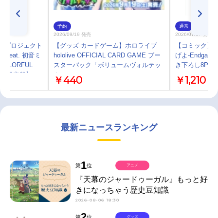
予約
通常
2026/09/19 発売
2026/07/17 発売
ーム プロジェクト
【グッズ-カードゲーム】ホロライブ
【コミック】
feat. 初音ミ
hololive OFFICIAL CARD GAME ブー
げよ-Endga
OLORFUL
スターパック「ボリュームヴォルテッ
き下ろし8P小
 -【初回限定盤】
クス」
￥440
￥1,210
最新ニュースランキング
1
第
位
アニメ
『天幕のジャードゥーガル』もっと好
きになっちゃう歴史豆知識
2026-08-06 18:30
2
第
位
グッズ