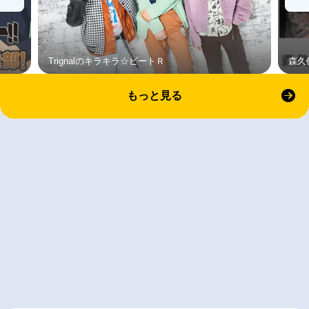
Trignalのキラキラ☆ビートＲ
森久
もっと見る