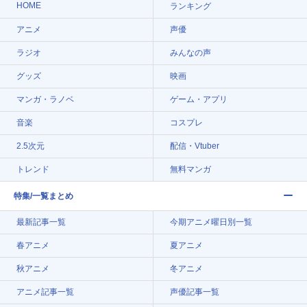
HOME
ランキング
アニメ
声優
ラジオ
みんなの声
グッズ
映画
マンガ・ラノベ
ゲーム・アプリ
音楽
コスプレ
2.5次元
配信・Vtuber
トレンド
無料マンガ
特集/一覧まとめ
最新記事一覧
今期アニメ曜日別一覧
春アニメ
夏アニメ
秋アニメ
冬アニメ
アニメ記事一覧
声優記事一覧