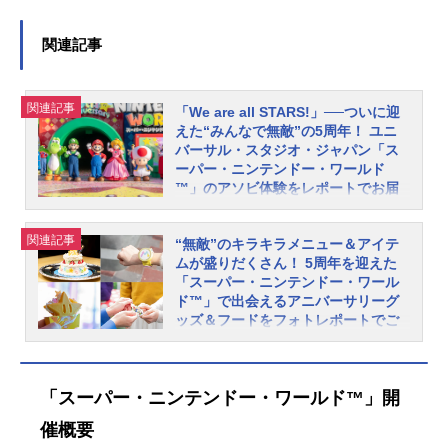
関連記事
関連記事
「We are all STARS!」──ついに迎
えた“みんなで無敵”の5周年！ ユニ
バーサル・スタジオ・ジャパン「ス
ーパー・ニンテンドー・ワールド
™」のアソビ体験をレポートでお届
け！
ユニバーサル・スタジオ・ジャパン
関連記事
“無敵”のキラキラメニュー＆アイテ
の人気エリア「スーパー・ニンテン
ムが盛りだくさん！ 5周年を迎えた
ドー・ワールド™」は、2026年3月1
「スーパー・ニンテンドー・ワール
8日で5周年！ 祝祭感あふれる5周年
ド™」で出会えるアニバーサリーグ
ッズ＆フードをフォトレポートでご
ならではの装飾やグリーティング、
紹介！
限定フードなどが展開されていま
す。5周年をお祝いするためにケーキ
ユニバーサル・スタジオ・ジャパン
を焼くマリオ一行。記念すべき日を
の人気エリア「スーパー・ニンテン
「スーパー・ニンテンドー・ワールド™」開
彩るケーキに特別なデコレーション
ドー・ワールド™」は、2026年3月1
催概要
を施したいピーチ姫は、スーパース
8日で5周年！ 祝祭感あふれる5周年