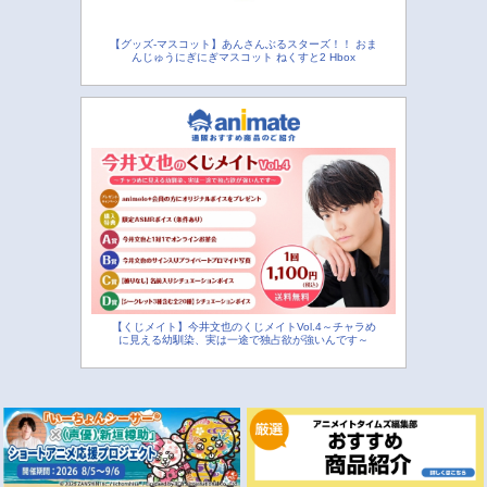
【グッズ-マスコット】あんさんぶるスターズ！！ おま
んじゅうにぎにぎマスコット ねくすと2 Hbox
【くじメイト】今井文也のくじメイトVol.4～チャラめ
に見える幼馴染、実は一途で独占欲が強いんです～