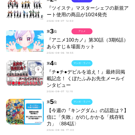
『ツイステ』マスターシェフの新規ア
ート使用の商品が10/24発売
2026-08-07 12:50
3
第
位
アニメ
『アニメ100カノ』第30話（3期6話）
あらすじ＆場面カット
2026-08-06 18:55
4
第
位
マンガ・ラノベ
『チ●チ●デビルを追え！』最終回掲
載記念！ くぼたふみお先生メールイ
ンタビュー
2026-08-07 12:15
5
第
位
マンガ・ラノベ
【今週の『キングダム』の話題は？】
信に「失敗」がのしかかる「残存戦
力」〈884話〉
2026-08-06 17:00