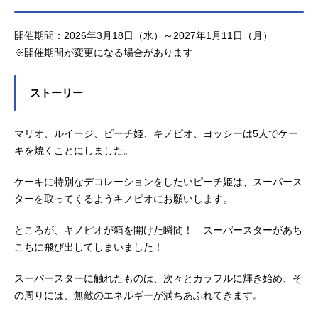
ターを取ってくるようにキノピオに
ならではの装飾やグリーティング、
お願いします。ところがキノピオが
限定フードなどが展開されていま
箱を開けた瞬間、スーパースターが
す。お祝いムードに包まれるエリア
開催期間：2026年3月18日（水）～2027年1月11日（月）
あちこちに飛び出して!? 無敵のエ
内で目一杯アソビを楽しんだあとは
​​※開催期間が変更になる場合があります
ネルギーが満ち溢れたパーク内のお
お腹が空くもの。また、今日の興奮
祝いムードはさらにパワーアップ！
をお家まで持ち帰りたいと思う方も
ストーリー
本稿では至上のアソビ体験をレポ
多いハズ。本稿では5周年を迎えた
ートとしてお届けします。5周年を迎
「スーパー・ニンテンドー・ワール
えた「スーパー・ニンテンドー・ワ
ド™」で出会えるアニバーサリーグ
マリオ、ルイージ、ピーチ姫、キノピオ、ヨッシーは5人でケー
ールド™」を全力で楽しみましょ
ッズ＆フードをご紹介！ 心もお腹
キを焼くことにしました。
う！“みんなで無敵”の5周年をお祝い
も一気に満たして、メモリアルなひ
しよう！3月18日に5周年を迎えたユ
とときを楽しみましょう！“無敵”のキ
ケーキに特別なデコレーションをしたいピーチ姫は、スーパース
ニバーサル・スタジオ・ジャパン
ラキラメニューが盛りだくさん！キ
ターを取ってくるようキノピオにお願いします。
「スーパー・ニンテンドー・ワール
ノピオ・カフェ™で楽しめるフード
ド™」。人気エリアの記念すべき日
スーパー・ニンテンドー・ワール
ところが、キノピオが箱を開けた瞬間！ スーパースターがあち
とあって、入場直後から楽しい空気
ド・アニバーサリーケーキ​（4名様
こちに飛び出してしまいました！
が広がります。エリアの入口には、
分）販売場所：キノピオ・カフェ™
スーパースターで仕上げたスペシャ
※販売数には限りがあります※各日
スーパースターに触れたものは、次々とカラフルに輝き始め、そ
ルなケーキが堂々と鎮座。マリオた
の販売数に達した場合、販売終了と
の周りには、無敵のエネルギーが満ちあふれてきます。
ちが作り上げたBIGなケーキがスーパ
なりますスーパースター・アニバー
ースター・プラザに登場です。多く
サリープレート～マッシュルーム・