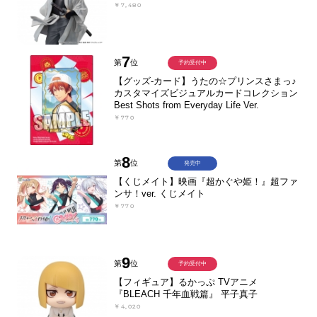
￥7,480
7
第
位
予約受付中
【グッズ-カード】うたの☆プリンスさまっ♪
カスタマイズビジュアルカードコレクション
Best Shots from Everyday Life Ver.
￥770
8
第
位
発売中
【くじメイト】映画『超かぐや姫！』超ファ
ンサ！ver. くじメイト
￥770
9
第
位
予約受付中
【フィギュア】るかっぷ TVアニメ
『BLEACH 千年血戦篇』 平子真子
￥4,020