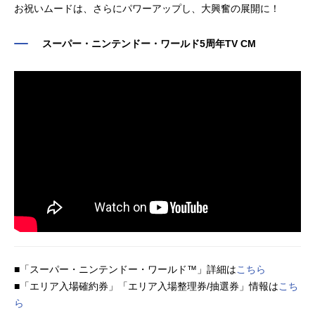
お祝いムードは、さらにパワーアップし、大興奮の展開に！
のマリオのゲームでおなじみ「ス
ラザニア＆フライドチキン～販売場
ー...
所：キノピオ・カフェ™マリオ・カ
スーパー・ニンテンドー・ワールド5周年TV CM
フェ＆ストア™で楽しめるフードパ
ワーアップ！マリオのストロベリー
ソーダなどのドリンク販売場所：マ
リオ・カフェ＆ストア™無敵！スー
パースター・パンケーキサンド​～マ
ンゴー...
■「スーパー・ニンテンドー・ワールド™」詳細は
こちら
■「エリア入場確約券」「エリア入場整理券/抽選券」情報は
こち
ら