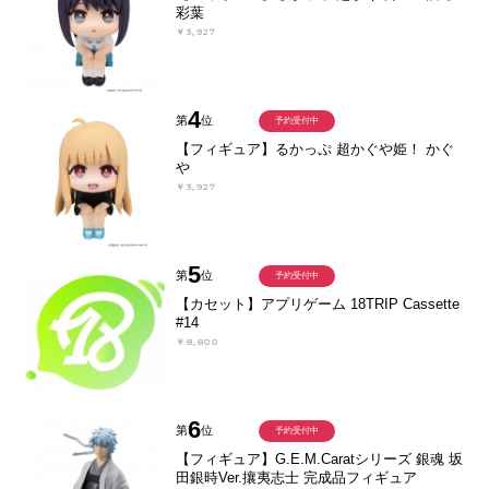
彩葉
￥3,927
4
第
位
予約受付中
【フィギュア】るかっぷ 超かぐや姫！ かぐ
や
￥3,927
5
第
位
予約受付中
【カセット】アプリゲーム 18TRIP Cassette
#14
￥8,800
6
第
位
予約受付中
【フィギュア】G.E.M.Caratシリーズ 銀魂 坂
田銀時Ver.攘夷志士 完成品フィギュア