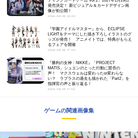
ディングカードゲーム Vol.2」2027年1月29日
発売決定！ 新ビジュアル＆カードデザイン画
像が初公開！
2026-08-05 22:00
『学園アイドルマスター』から、ECLIPSE
LIGHTをテーマにした描き下ろしイラストのグ
ッズが発売！ アニメイトでは、特典がもらえ
るフェアを開催
2026-08-05 17:00
『勝利の女神：NIKKE』「PROJECT
MATIS」シュエンのとった行動に賛否の
声！ マクスウェルは変わったor変わらな
い？ ラプラスの過去も描かれた「Part2」を
指揮官の声と振り返る！
2026-08-03 17:50
ゲームの関連画像集