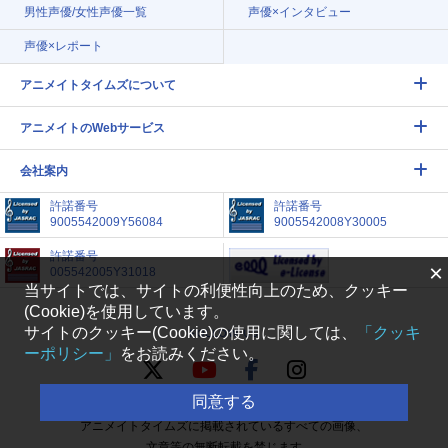
男性声優/女性声優一覧
声優×インタビュー
声優×レポート
アニメイトタイムズについて
アニメイトのWebサービス
会社案内
許諾番号
許諾番号
9005542009Y56084
9005542008Y30005
許諾番号
×
005542005Y31018
当サイトでは、サイトの利便性向上のため、クッキー
(Cookie)を使用しています。
サイトのクッキー(Cookie)の使用に関しては、
「クッキ
FOLLOW US
ーポリシー」
をお読みください。
同意する
アニメイトタイムズに掲載されているすべての画像、
文章等の無断転載を禁じます