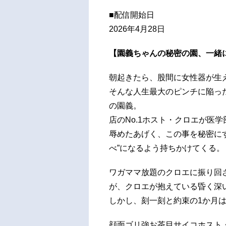
■配信開始日
2026年4月28日
【園義ちゃんの秘密の園、一緒
朝起きたら、股間に女性器が生
そんな人生最大のピンチに陥った
の園義。
店のNo.1ホスト・クロエが医
辱めたあげく、この事を秘密に
べ”になるよう持ちかけてくる。
ワガママ放題のクロエに振り回
が、クロエが抱えている昏く深
しかし、刻一刻と約束の1か月
顔面ゴリ強お茶目サイコホスト