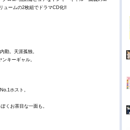
ュームの2枚組でドラマCD化!!
の内勤。天涯孤独。
ヤンキーギャル。
No.1ホスト。
っぽくお茶目な一面も。