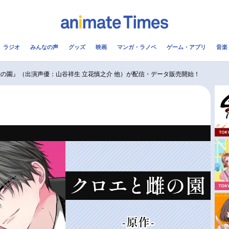
ラジオ
みんなの声
グッズ
映画
マンガ・ラノベ
ゲーム・アプリ
音楽
メ
声優
ラジオ
み
雌の園』（出演声優：山谷祥生 立花慎之介 他）が配信・データ販売開始！
コスプレ
2.5次元
配信
アニメ映画一覧
今期アニメ曜日別一覧
実写化映画一覧
春アニメ
男性声優/女性声優一覧
夏アニメ
FOLLOW US