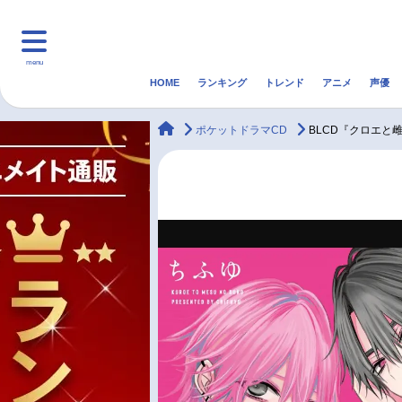
menu
HOME
ランキング
トレンド
アニメ
声優
HOME
ランキング
アニ
animateTimes
ポケットドラマCD
BLCD『クロエと
マンガ・ラノベ
ゲーム・アプリ
音楽
最新記事一覧
アニメ記事一覧
声優記事一覧