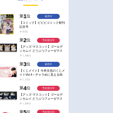
1
第
位
発売中
【コミック】ビビビコミック創刊
記念号
￥935
2
第
位
予約受付中
【グッズ-マスコット】ゴールデ
ンカムイ どうぶつフォーゼマス
コット 4.尾形百之助【再販】
￥1,980
3
第
位
発売中
【くじメイト】今井文也のくじメ
イトVol.4～チャラめに見える幼
馴染、実は一途で独占欲が強いん
￥1,100
です～
4
第
位
予約受付中
【グッズ-マスコット】ゴールデ
ンカムイ どうぶつフォーゼマス
コット 5.月島軍曹【再販】
￥1,980
5
第
位
予約受付中