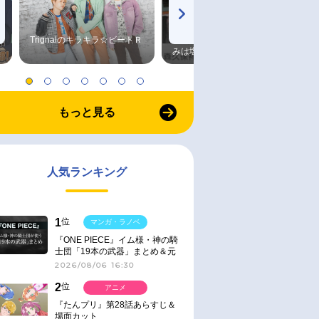
Trignalのキラキラ☆ビートＲ
森久保祥太郎×浪川大輔 つま
みは塩だけ
もっと見る
人気ランキング
1
位
マンガ・ラノベ
『ONE PIECE』イム様・神の騎
士団「19本の武器」まとめ＆元
ネタ
2026/08/06 16:30
2
位
アニメ
『たんプリ』第28話あらすじ＆
場面カット