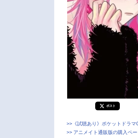
ポスト
>>《試聴あり》ポケットドラマC
>> アニメイト通販版の購入ペ