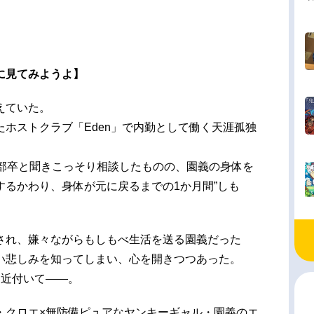
に見てみようよ】
えていた。
ホストクラブ「Eden」で内勤として働く天涯孤独
学部卒と聞きこっそり相談したものの、園義の身体を
するかわり、身体が元に戻るまでの1か月間”しも
され、嫌々ながらもしもべ生活を送る園義だった
い悲しみを知ってしまい、心を開きつつあった。
は近付いて――。
・クロエ×無防備ピュアなヤンキーギャル・園義のエ