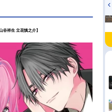
TVアニメ『戦隊大失格』
ハイキュー!! 烏野高校放送部!
radio 大直会 2nd season
山谷祥生 立花慎之介】