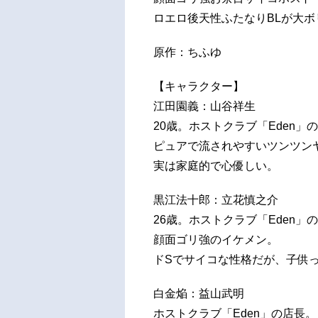
ロエロ後天性ふたなりBLが大ボリ
原作：ちふゆ
【キャラクター】
江田園義：山谷祥生
20歳。ホストクラブ「Eden」
ピュアで流されやすいツンツン
実は家庭的で心優しい。
黒江法十郎：立花慎之介
26歳。ホストクラブ「Eden」の
顔面ゴリ強のイケメン。
ドSでサイコな性格だが、子供
白金焔：益山武明
ホストクラブ「Eden」の店長。