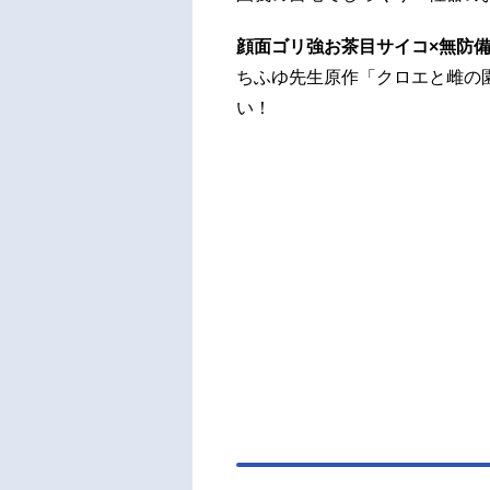
顔面ゴリ強お茶目サイコ×無防
ちふゆ先生原作「クロエと雌の
い！