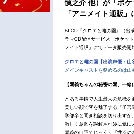
慎之介 他）が「ポケ
「アニメイト通販」
BLCD『クロエと雌の園』（出
ラマCD配信サービス「ポケッ
メイト通販」にてデータ販売開
クロエと雌の園【出演声優：山
メインキャストを務めるのは山
【園義ちゃんの秘密の園、一緒
とある事情で人生最大の危機を
美しい顔で客を魅了する『子宮直
学部卒と聞き相談を切り出すが
激しく意図を誤解され妙に気に
園義の自宅でじっくり『性器のお