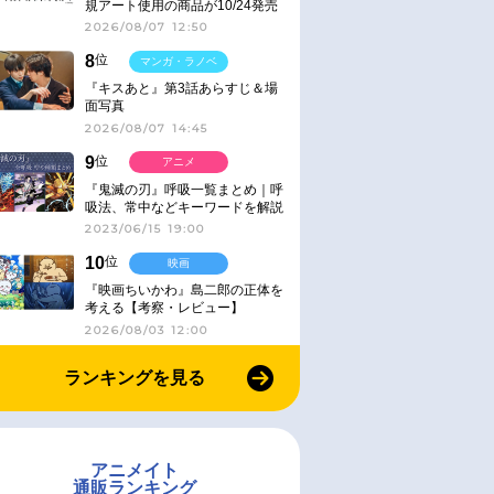
規アート使用の商品が10/24発売
2026/08/07 12:50
8
位
マンガ・ラノベ
『キスあと』第3話あらすじ＆場
面写真
2026/08/07 14:45
9
位
アニメ
『鬼滅の刃』呼吸一覧まとめ｜呼
吸法、常中などキーワードを解説
2023/06/15 19:00
10
位
映画
『映画ちいかわ』島二郎の正体を
考える【考察・レビュー】
2026/08/03 12:00
ランキングを見る
アニメイト
通販ランキング