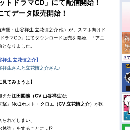
ットドラマCD」にて配信開始！
にてデータ販売開始！
演声優：山谷祥生 立花慎之介 他）が、スマホ向けド
トドラマCD」にてダウンロード販売を開始、「アニ
始となりました。
谷祥生 立花慎之介】
谷祥生さんと立花慎之介さん♪
に見てみようよ】
迎えた
江田園義（CV 山谷祥生)
は
撃』No.1ホスト・
クロエ（CV 立花慎之介
）が医
、
入られてしまい、
勉強』をすることに…!?