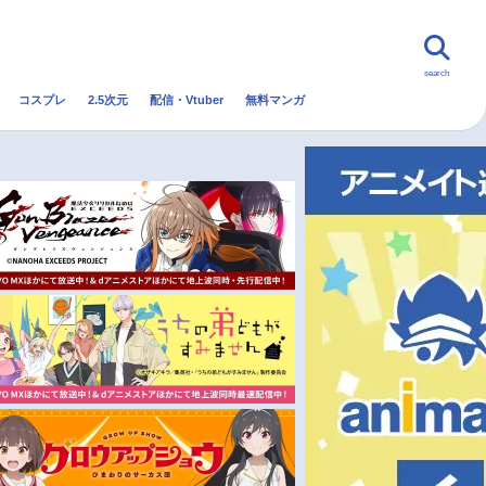
search
コスプレ
2.5次元
配信・Vtuber
無料マンガ
んなの声
グッズ
映画
・Vtuber
トレンド
無料マンガ
秋アニメ
冬アニメ