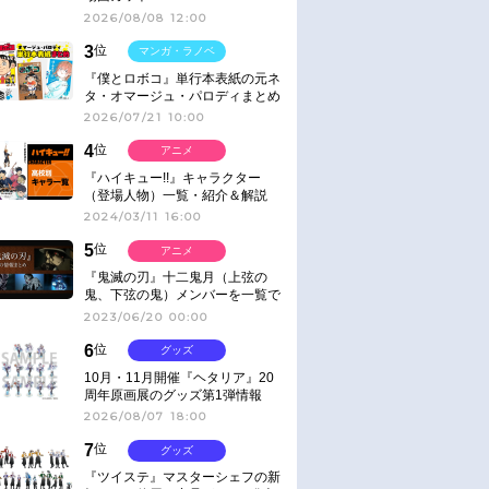
2026/08/08 12:00
3
位
マンガ・ラノベ
『僕とロボコ』単行本表紙の元ネ
タ・オマージュ・パロディまとめ
2026/07/21 10:00
4
位
アニメ
『ハイキュー!!』キャラクター
（登場人物）一覧・紹介＆解説
2024/03/11 16:00
5
位
アニメ
『鬼滅の刃』十二鬼月（上弦の
鬼、下弦の鬼）メンバーを一覧で
紹介＆解説（登場鬼の情報まと
2023/06/20 00:00
め）
6
位
グッズ
10月・11月開催『ヘタリア』20
周年原画展のグッズ第1弾情報
2026/08/07 18:00
7
位
グッズ
『ツイステ』マスターシェフの新