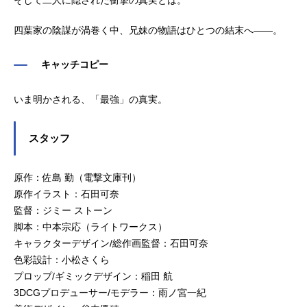
そして二人に隠された衝撃の真実とは。
四葉家の陰謀が渦巻く中、兄妹の物語はひとつの結末へ——。
キャッチコピー
いま明かされる、「最強」の真実。
スタッフ
原作：佐島 勤（電撃文庫刊）
原作イラスト：石田可奈
監督：ジミー ストーン
脚本：中本宗応（ライトワークス）
キャラクターデザイン/総作画監督：石田可奈
色彩設計：小松さくら
プロップ/ギミックデザイン：稲田 航
3DCGプロデューサー/モデラー：雨ノ宮一紀