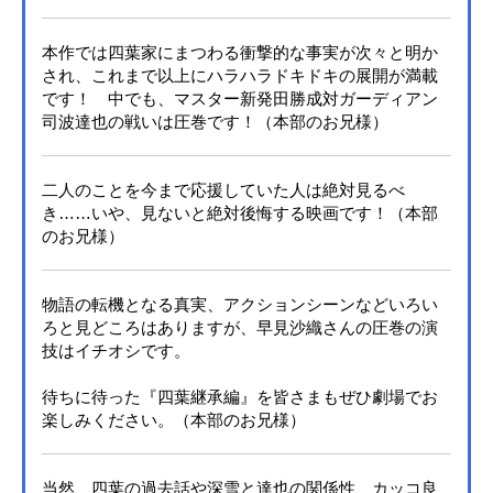
本作では四葉家にまつわる衝撃的な事実が次々と明か
され、これまで以上にハラハラドキドキの展開が満載
です！ 中でも、マスター新発田勝成対ガーディアン
司波達也の戦いは圧巻です！（本部のお兄様）
二人のことを今まで応援していた人は絶対見るべ
き……いや、見ないと絶対後悔する映画です！（本部
のお兄様）
物語の転機となる真実、アクションシーンなどいろい
ろと見どころはありますが、早見沙織さんの圧巻の演
技はイチオシです。
待ちに待った『四葉継承編』を皆さまもぜひ劇場でお
楽しみください。（本部のお兄様）
当然、四葉の過去話や深雪と達也の関係性、カッコ良