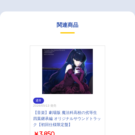
関連商品
通常
2026/05/13 発売
【音楽】劇場版 魔法科高校の劣等生
四葉継承編 オリジナルサウンドトラッ
ク【初回仕様限定盤】
￥3,850