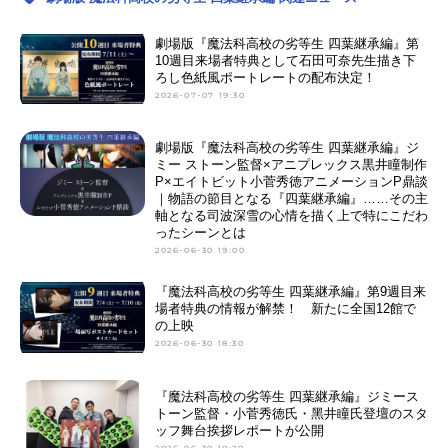
劇場版『魔法科高校の劣等生 四葉継承編』第
10週目来場者特典として石田可奈先生描き下
ろし色紙風ポートレートの配布決定！
2026-07-07 19:30
劇場版『魔法科高校の劣等生 四葉継承編』ジ
ミー ストーン監督×アニプレックス黒井瞳制作
P×エイトビット小菅秀徳アニメーションP鼎談
｜物語の節目となる『四葉継承編』……その主
軸となる司波深雪の心情を描く上で特にこだわ
ったシーンとは
2026-06-30 19:00
『魔法科高校の劣等生 四葉継承編』第9週目来
場者特典の情報が解禁！ 新たに全国12館で
の上映
2026-06-30 18:30
『魔法科⾼校の劣等⽣ 四葉継承編』ジミース
トーン監督・⼩菅秀徳氏・⿊井瞳氏登壇のスタ
ッフ舞台挨拶レポートが公開
2026-06-30 18:20