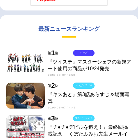
最新ニュースランキング
1
第
位
グッズ
『ツイステ』マスターシェフの新規ア
ート使用の商品が10/24発売
2026-08-07 12:50
2
第
位
マンガ・ラノベ
『キスあと』第3話あらすじ＆場面写
真
2026-08-07 14:45
3
第
位
マンガ・ラノベ
『チ●チ●デビルを追え！』最終回掲
載記念！ くぼたふみお先生メールイ