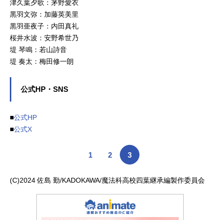
津久葉夕歌：茅野愛衣
黒羽文弥：加藤英美里
黒羽亜夜子：内田真礼
桜井水波：安野希世乃
堤 琴鳴：若山詩音
堤 奏太：梅田修一朗
公式HP・SNS
■
公式HP
■
公式X
1
2
3
(C)2024 佐島 勤/KADOKAWA/魔法科高校四葉継承編製作委員会