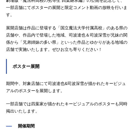
劇場版『魔法科高校の劣等生 四葉継承編』の公開を記念して、
一部店舗にてポスターの展開と限定コメント動画の放映を行いま
す。
展開店舗は作品に登場する「国立魔法大学付属高校」のある県の
店舗や、作品内で登場した地域、司波達也＆司波深雪が兄妹の関
係から「兄弟姉妹の多い県」といった作品とゆかりがある地域の
店舗で実施いたします。ぜひお立ち寄りください！
ポスター展開
期間中、対象店舗にて司波達也&司波深雪が描かれたキービジュ
アルのポスターを展開します。
一部店舗では四葉家が描かれたキービジュアルのポスターも同時
掲出いたします。
開催期間