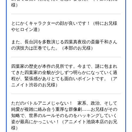
様）
とにかくキャラクターの顔が良いです！（特にお兄様
やヒロイン達）
また、長台詞を多数演じる四葉真夜役の斎藤千和さん
の演技力は圧巻でした。（本部のお兄様）
四葉家の歴史が本作の見所です。今まで、謎に包まれ
てきた四葉家の全貌が少しずつ明らかになっていく過
程が、緊張感がありとても面白いポイントです。（ア
ニメイト渋谷のお兄様）
ただのバトルアニメじゃない！ 家系、政治、そして
純愛が複雑に絡み合う重厚な群像劇……お兄様がその
知略で、世界のルールそのものをハッキングしていく
姿が最高にかっこいい！（アニメイト池袋本店のお兄
様）