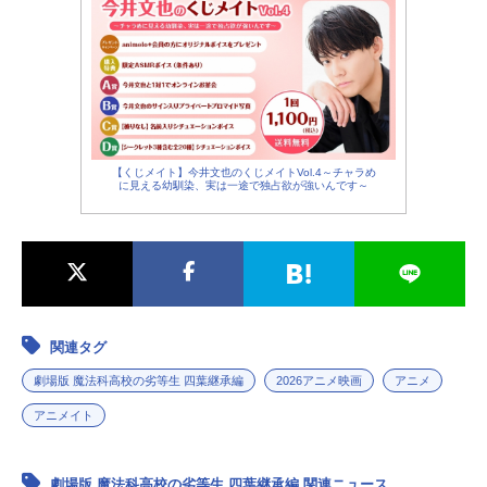
【くじメイト】今井文也のくじメイトVol.4～チャラめ
に見える幼馴染、実は一途で独占欲が強いんです～
関連タグ
劇場版 魔法科高校の劣等生 四葉継承編
2026アニメ映画
アニメ
アニメイト
劇場版 魔法科高校の劣等生 四葉継承編 関連ニュース