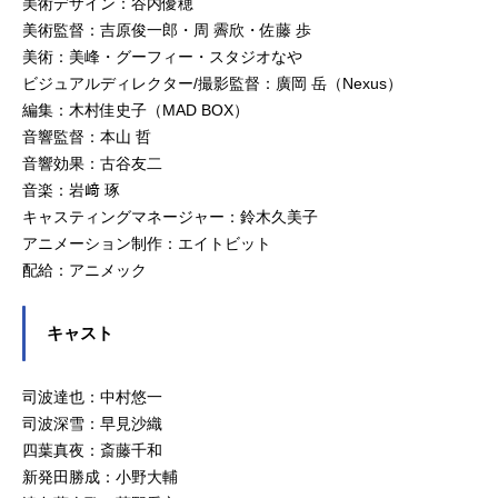
美術デザイン：谷内優穂
美術監督：吉原俊一郎・周 霽欣・佐藤 歩
美術：美峰・グーフィー・スタジオなや
ビジュアルディレクター/撮影監督：廣岡 岳（Nexus）
編集：木村佳史子（MAD BOX）
音響監督：本山 哲
音響効果：古谷友二
音楽：岩﨑 琢
キャスティングマネージャー：鈴木久美子
アニメーション制作：エイトビット
配給：アニメック
キャスト
司波達也：中村悠一
司波深雪：早見沙織
四葉真夜：斎藤千和
新発田勝成：小野大輔