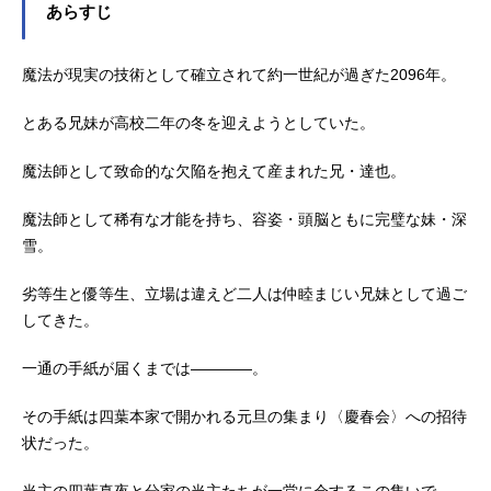
あらすじ
魔法が現実の技術として確立されて約一世紀が過ぎた2096年。
とある兄妹が高校二年の冬を迎えようとしていた。
魔法師として致命的な欠陥を抱えて産まれた兄・達也。
魔法師として稀有な才能を持ち、容姿・頭脳ともに完璧な妹・深
雪。
劣等生と優等生、立場は違えど二人は仲睦まじい兄妹として過ご
してきた。
一通の手紙が届くまでは――――。
その手紙は四葉本家で開かれる元旦の集まり〈慶春会〉への招待
状だった。