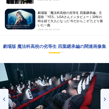
劇場版「魔法科高校の劣等生 四葉継承編」主
題歌「YES」LiSAさんインタビュー｜10年の
時を経て大人になった“今だからこそ”たどり着
いた一曲
2026-06-29 19:00
劇場版 魔法科高校の劣等生 四葉継承編の関連画像集