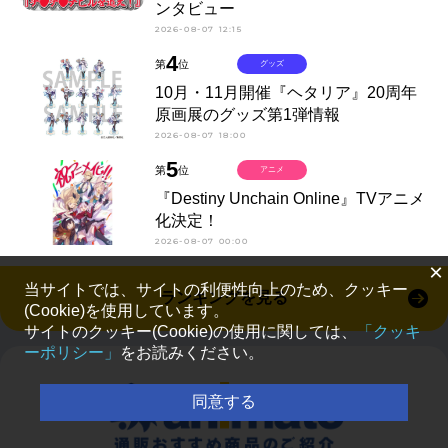
ンタビュー
2026-08-07 12:15
4
第
位
グッズ
10月・11月開催『ヘタリア』20周年
原画展のグッズ第1弾情報
2026-08-07 18:00
5
第
位
アニメ
『Destiny Unchain Online』TVアニメ
化決定！
2026-08-07 00:00
×
当サイトでは、サイトの利便性向上のため、クッキー
ランキングを見る
(Cookie)を使用しています。
サイトのクッキー(Cookie)の使用に関しては、
「クッキ
ーポリシー」
をお読みください。
同意する