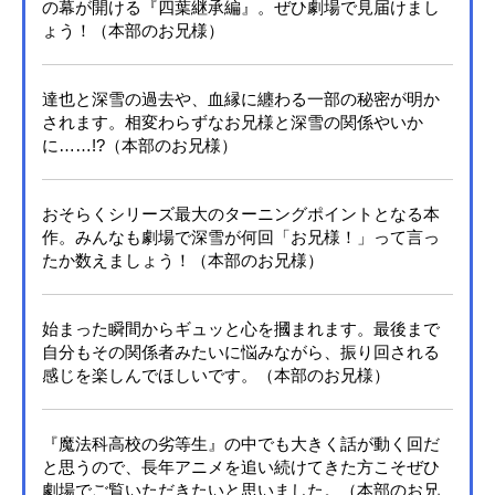
の幕が開ける『四葉継承編』。ぜひ劇場で見届けまし
ょう！（本部のお兄様）
達也と深雪の過去や、血縁に纏わる一部の秘密が明か
されます。相変わらずなお兄様と深雪の関係やいか
に……!?（本部のお兄様）
おそらくシリーズ最大のターニングポイントとなる本
作。みんなも劇場で深雪が何回「お兄様！」って言っ
たか数えましょう！（本部のお兄様）
始まった瞬間からギュッと心を摑まれます。最後まで
自分もその関係者みたいに悩みながら、振り回される
感じを楽しんでほしいです。（本部のお兄様）
『魔法科高校の劣等生』の中でも大きく話が動く回だ
と思うので、長年アニメを追い続けてきた方こそぜひ
劇場でご覧いただきたいと思いました。（本部のお兄