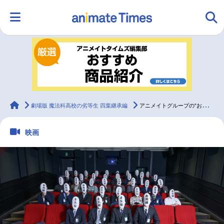
HOME
ランキング
アニメ
声優
ラジオ
みんなの声
グッズ
映画
animateTimes
劇場版 魔法科高校の劣等生 四葉継承編
アニメイトグループの“お兄様”が感じる劇場版『魔法科 四葉継承編』の注目ポイント
映画
マンガ・ラノベ
ゲーム・アプリ
音楽
コスプレ
2.5次元
配信・Vtuber
トレンド
無料マンガ
最新記事一覧
アニメ記事一覧
声優記事一覧