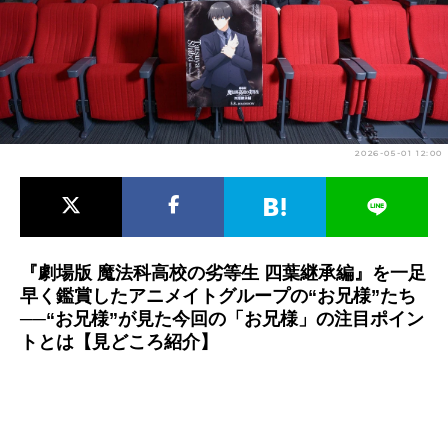
アニメ映画一覧
実写化映画一覧
今期アニメ曜日別一覧
春アニメ
夏アニメ
2026-05-01 12:00
秋アニメ
冬アニメ
男性声優/女性声優一覧
FOLLOW US
『劇場版 魔法科高校の劣等生 四葉継承編』を一足
早く鑑賞したアニメイトグループの“お兄様”たち
──“お兄様”が見た今回の「お兄様」の注目ポイン
トとは【見どころ紹介】