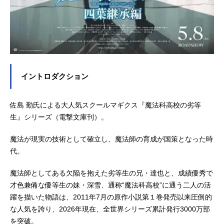
イントロダクション
佐島 勤氏による大人気スクールマギクス『魔法科高校の劣等
生』シリーズ（電撃文庫刊）。
魔法が現実の技術として確立し、魔法師の育成が国策となった時
代。
魔法師としてある欠陥を抱えた劣等生の兄・達也と、成績優秀で
才色兼備な優等生の妹・深雪、通称“魔法科高校”に通う二人の活
躍を描いた物語は、2011年7月の原作小説第１巻発売以来圧倒的
な人気を誇り、2026年現在、全世界シリーズ累計発行3000万部
を突破。