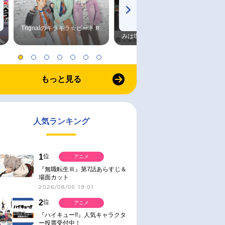
Trignalのキラキラ☆ビートＲ
森久保祥太郎×浪川大輔 つま
みは塩だけ
もっと見る
人気ランキング
1
位
アニメ
『無職転生Ⅲ』第7話あらすじ＆
場面カット
2026/08/05 19:01
2
位
アニメ
『ハイキュー!!』人気キャラクタ
ー投票受付中！