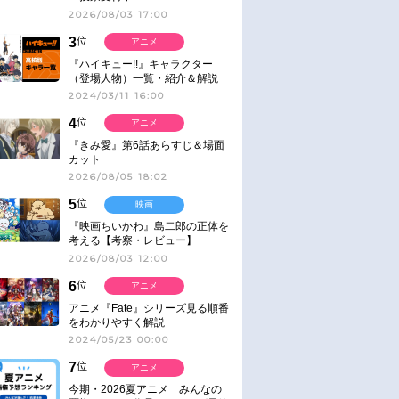
2026/08/03 17:00
3
位
アニメ
『ハイキュー!!』キャラクター
（登場人物）一覧・紹介＆解説
2024/03/11 16:00
4
位
アニメ
『きみ愛』第6話あらすじ＆場面
カット
2026/08/05 18:02
5
位
映画
『映画ちいかわ』島二郎の正体を
考える【考察・レビュー】
2026/08/03 12:00
6
位
アニメ
アニメ『Fate』シリーズ見る順番
をわかりやすく解説
2024/05/23 00:00
7
位
アニメ
今期・2026夏アニメ みんなの