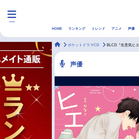
menu
HOME
ランキング
トレンド
アニメ
声優
HOME
ランキング
アニ
animateTimes
ポケットドラマCD
BLCD『生意気ヒ
マンガ・ラノベ
ゲーム・アプリ
音楽
声優
最新記事一覧
アニメ記事一覧
声優記事一覧