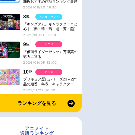
覇権おすすめ作品ランキング最終
結果発表！
2026/06/29 16:30
8
位
マンガ・ラノベ
『キングダム』キャラクターまと
め｜〈秦・韓・魏・趙・斉・燕〉
2025/08/21 17:00
9
位
アニメ
『仮面ライダーゼッツ』万津莫の
魅力に迫る
2026/08/05 12:00
10
位
アニメ
プリキュア歴代シリーズ23＋2作
品の順番・年表・キャラクター
【2025年版】
2025/11/27 10:30
ランキングを見る
アニメイト
通販ランキング