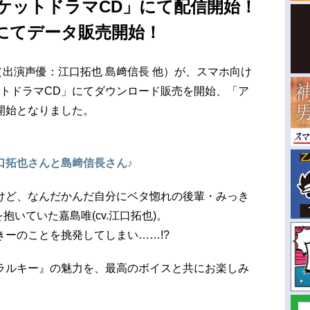
ケットドラマCD」にて配信開始！
にてデータ販売開始！
（出演声優：江口拓也 島﨑信長 他）が、スマホ向け
ットドラマCD」にてダウンロード販売を開始、「ア
開始となりました。
口拓也さんと島﨑信長さん♪
けど、なんだかんだ自分にベタ惚れの後輩・みっき
を抱いていた嘉島唯(cv.江口拓也)。
ーのことを挑発してしまい……!?
ラルキー』の魅力を、最高のボイスと共にお楽しみ