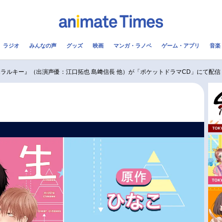
ラジオ
みんなの声
グッズ
映画
マンガ・ラノベ
ゲーム・アプリ
音楽
メ
声優
ラジオ
み
エラルキー』（出演声優：江口拓也 島﨑信長 他）が「ポケットドラマCD」にて配
コスプレ
2.5次元
配信
アニメ映画一覧
今期アニメ曜日別一覧
実写化映画一覧
春アニメ
男性声優/女性声優一覧
夏アニメ
FOLLOW US