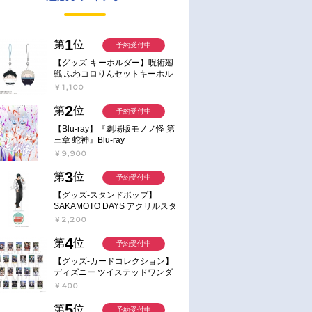
1
第
位
予約受付中
【グッズ-キーホルダー】呪術廻
戦 ふわコロりんセットキーホル
ダー【アニメイト特典付】
￥1,100
2
第
位
予約受付中
【Blu-ray】『劇場版モノノ怪 第
三章 蛇神』Blu-ray
￥9,900
3
第
位
予約受付中
【グッズ-スタンドポップ】
SAKAMOTO DAYS アクリルスタ
ンド～Sunny Afternoon～ 4.南雲
￥2,200
4
第
位
予約受付中
【グッズ-カードコレクション】
ディズニー ツイステッドワンダ
ーランド ランダムカードコレク
￥400
ション クラブ・ウェアver.
5
第
位
予約受付中