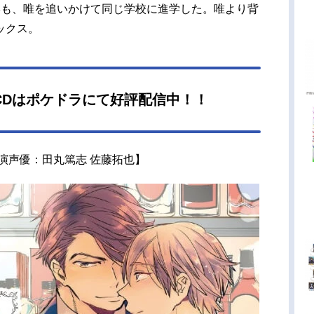
学も、唯を追いかけて同じ学校に進学した。唯より背
ックス。
BLCDはポケドラにて好評配信中！！
演声優：田丸篤志 佐藤拓也】