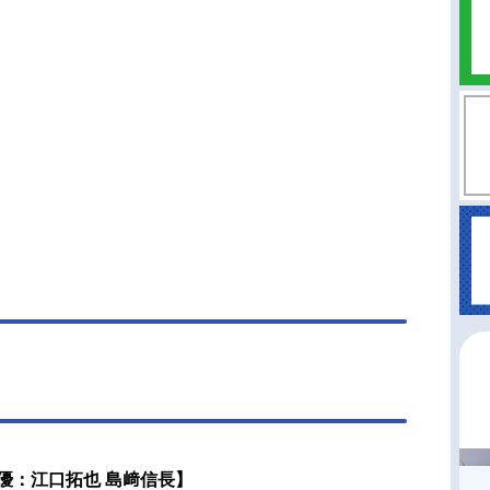
優：江口拓也 島﨑信長】