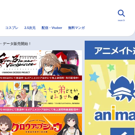
search
コスプレ
2.5次元
配信・Vtuber
無料マンガ
んなの声
グッズ
映画
信・データ販売開始！
・Vtuber
トレンド
無料マンガ
秋アニメ
冬アニメ